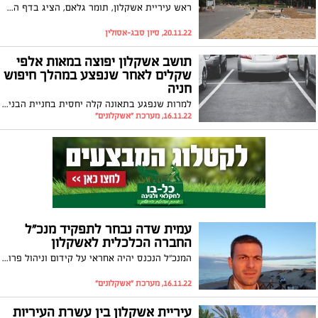
ראש עיריית אשקלון, תומר גלאם, הציג בדף הפייסבוק שלו את העבודות לשדרוג שדרות יצחק רבין, אחד מצירי התנועה המרכזיים והעמוסים ביותר בעיר. התושבים שציפו להוספת נתיב לא נותרו אדישים ומתחו ביקורת חריפה. העירייה: "העבודות מתבצעות בין היתר להגברת הבטיחות בכביש המרכזי"
20.11.22, סיון סבג-אסולין
תושב אשקלון יפוצה במאות אלפי
שקלים לאחר שנפצע במהלך חיפוש
חניה
למרות שנפגע בתאונה קלה יחסית בחניית הבניין, תושב אשקלון יקבל כ- 350 אלף שקלים לאחר שנסע לאחור בעת חיפוש חניה ונפגע מרכב שהגיע למקום במהירות
16.11.22, מערכת "אשקלונים"
עמית שדה נבחר לתפקיד מנכ"ל
החברה הכלכלית לאשקלון
המנכ"ל הנכנס יהיה אחראי על קידום וניהול פרויקטים בתחום אחריותה של החברה המשמשת כזרוע הביצועית של עיריית אשקלון: "גאה להתחיל ולקחת חלק, לצד הנהלת העירייה, במימוש ויישום הפרויקטים שיעצבו את העיר ואת עתידה"
16.11.22, מערכת "אשקלונים"
עיריית אשקלון בין עשרת העיריות