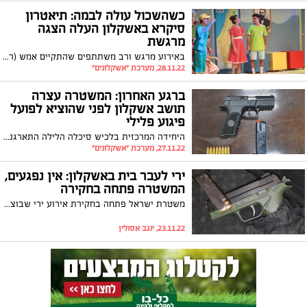
כשהשכול עולה לבמה: תיאטרון
סיקרא באשקלון העלה הצגה
מרגשת
באירוע מרגש ורב משתתפים שהתקיים אמש (ראשון) בתיאטרון סיקרא באשקלון הועלתה ההצגה "מתנה למדינה" המבוססת על ספר שכתבה יפית, אמו של חלל צה"ל צחי איטח ז"ל שנהרג בקרב על הבופור כשהוא בן 19 בלבד
28.11.22, מערכת "אשקלונים"
ברגע האחרון: המשטרה עצרה
תושב אשקלון לפני שהוציא לפועל
פיגוע פלילי
היחידה המרכזית בלכיש סיכלה הלילה התארגנות עבריינים להוציא לפועל פיגוע פלילי נגד אדם בטווח הזמן המיידי, ועצרה חשוד, תושב אשקלון (30) כשברשותו רכב, אקדח טעון, שכפ"ץ ומכשירים ניידים. צפויים מעצרים נוספים בפרשה
27.11.22, מערכת "אשקלונים"
ירי לעבר בית באשקלון: אין נפגעים,
המשטרה פתחה בחקירה
משטרת ישראל פתחה בחקירת אירוע ירי שבוצע הערב (רביעי) באשקלון. מהמשטרה נמסר כי הרקע ככל הנראה פלילי
23.11.22, יוגב אסולין