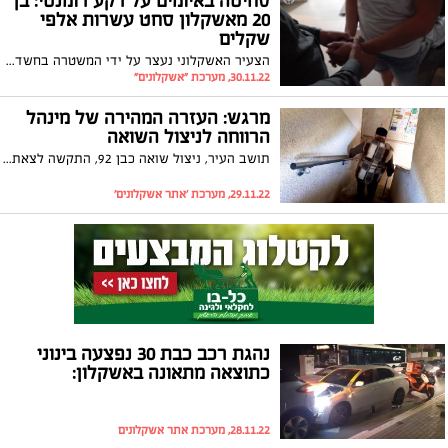
סחיטה באיומים על רקע רומנטי: בן
20 מאשקלון סחט עשרות אלפי
שקלים
הצעיר האשקלוני נעצר על ידי המשטרה בחשד שסחט באיומים עשרות אלפי שקלים מתושב האזור בעקבות קשר רומנטי שניהל הקורבן עם צעירה
30.11.22, מערכת "אשקלונים"
מרגש: העזרה המהירה של מינהל
הרווחה לניצול השואה
תושב העיר, ניצול שואה כבן 92, התקשה לצאת מביתו ולרדת במדרגות. פנייה למינהל הרווחה באשקלון, הובילה לפתרון פשוט שסייע לו והשיב את החיוך לפניו
29.11.22, מערכת 'אתר אשקלונים'
נהגת רכב כבת 30 נפצעה בינוני
כתוצאה מתאונה באשקלון:
28.11.22, מערכת אתר אשקלונים