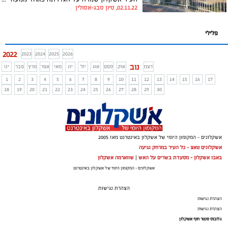
02.11.22, סיון סבג-אסולין
פלילי
2022
2023
2024
2025
2026
נוב
דצמ
אוק
ספט
אוג
יול
יונ
מאי
אפר
מרץ
פבר
ינו
1
2
3
4
5
6
7
8
9
10
11
12
13
14
15
16
17
18
19
20
21
22
23
24
25
26
27
28
29
30
אשקלונים - המקומון היומי של אשקלון באינטרנט מאז 2005
אשקלונים טאצ - כל העיר במרחק נגיעה
באבו אשקלון - מסעדת בשרים על האש
|
שווארמה אשקלון
אשקלונים - המקומון היומי של אשקלון באינטרנט
הצהרת נגישות
הצהרת נגישות
הצהרת נגישות
גלובוס סנטר חוף אשקלון