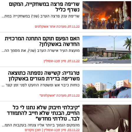
שריפה פרצה במשחקייה, המקום
נשרף כליל
שריפת ענק פרצה הערב (שני) במשחקייה במתחם המרינה. למרבה המזל איש לא נפגע, המקום נשרף כליל
07.11.22, מערכת אתר אשקלונים
האם הפעם תוקם התחנה המרכזית
החדשה באשקלון?
מועצת העיר אישרה הערב (שני), את מסמך ההבנות בין העירייה למשרד התחבורה. ההסכם בין העירייה למשרד צפוי להיחתם בקרוב. האם אחרי כל השנים זה סוף סוף יקרה?
07.11.22, סיון סבג-אסולין
טרגדיה: קשישה נספתה כתוצאה
משריפה בדירת מגורים באשקלון
כוחות כיבוי אש ומשטרה הוזעקו לפני זמן קצר לשכונת כוכב הצפון בעיר בעקבות דיווח על שריפה שפרצה בדירה בבניין מגורים. במהלך מאמצי הכיבוי לוחמי האש שפרצו לדירה גילו קשישה בשנות השמונים לחייה כשהיא ללא סימני חיים
07.11.22, מערכת "אשקלונים"
"קיבלתי חיבוק שלא נתנו לי כל
החיים, הבנתי שלא חייב להתמודד
לבד.. נולדתי מחדש"
מהמקום הנמוך ביותר אליו צנחה בעקבות התמכרות לסמים, הצליחה צעירה תושבת אשקלון להתרומם ולייצב את חייה. בריאיון ל"אשקלונים" היא מספרת על התמיכה החשובה שקיבלה מהעובדת הסוציאלית שליוותה אותה ועל האופן בו חייה השתנו לטובה בליווי צמוד של מינהל הרווחה בעירייה
03.11.22, סיון סבג-אסולין | תוכן מקודם