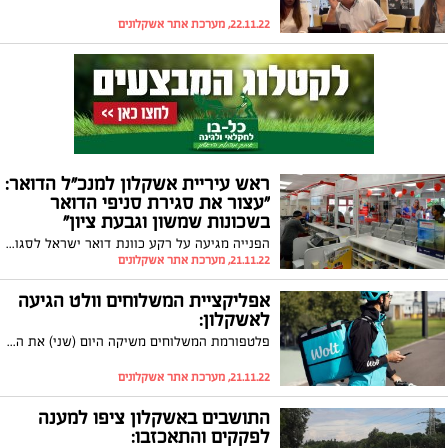
22.11.22, מערכת אתר אשקלונים
ראש עיריית אשקלון למנכ״ל הדואר:
״עצור את סגירת סניפי הדואר
בשכונות שמשון וגבעת ציון״
הפנייה מגיעה על רקע כוונת דואר ישראל לסגור את הסניפים בעקבות פריסה מחדש של יחידות הדואר בכל רחבי הארץ. תומר גלאם פנה כאמור במכתב ובו ביקש להתחשב בתושבים הוותיקים שייפגעו מסגירת הסניפים
21.11.22, מערכת אתר אשקלונים
אפליקציית המשלוחים וולט הגיעה
לאשקלון:
פלטפורמת המשלוחים משיקה היום (שני) את השירות באשקלון וביישובי הסביבה. ליאור אשכול, מנכ״לית Wolt ישראל: ״אנחנו רואים ביקוש לWolt מצד האשקלונים ושמחים להגיע ולהביא את חווית הצריכה המתקדמת והמשלוח המיידי לתושבי העיר"
21.11.22, מערכת אתר אשקלונים
התושבים באשקלון ציפו למענה
לפקקים והתאכזבו: