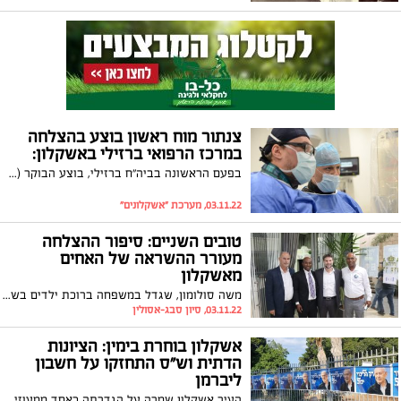
צנתור מוח ראשון בוצע בהצלחה
במרכז הרפואי ברזילי באשקלון:
בפעם הראשונה בביה"ח ברזילי, בוצע הבוקר (חמישי) צנתור מוח למטופל כבן 80 שהובא למיון כשהוא סובל מחולשה קשה. פרופ' חזי לוי, מנהל המרכז הרפואי ברזילי: "אני שמח שלאחר מאמצים מקצועיים להשלמת הפערים בכוח אדם, ציוד וידע ולאחר שמשרד הבריאות בדק ואישר ביצוע צנתורי מוח בבית החולים, היום צונתר החולה הראשון שסבל מאירוע מוחי חסימתי"
03.11.22, מערכת "אשקלונים"
טובים השניים: סיפור ההצלחה
מעורר ההשראה של האחים
מאשקלון
משה סולומון, שגדל במשפחה ברוכת ילדים בשכונת עתיקות באשקלון צפוי לכהן כחבר כנסת ולהמשיך את דרך השירות הציבורי אותה החל אחיו הגדול חבר המועצה דמקה. ל"אשקלונים" הם מספרים על הדרך הארוכה שעשו משכונת ילדותם ומעבירים מסר חשוב לצעירים יוצאי העדה
03.11.22, סיון סבג-אסולין
אשקלון בוחרת בימין: הציונות
הדתית וש"ס התחזקו על חשבון
ליברמן
העיר אשקלון שמרה על הגדרתה כאחד ממעוזי הימין עם ניצחון סוחף למפלגת הליכוד בבחירות. עוצמה יהודית של איתמר בן גביר וש"ס קיבלו אחוזי הצבעה נאים בעוד שמפלגת ישראל ביתנו של אביגדור ליברמן ספגה ירידה משמעותית. וגם: כמה קולות קיבלה הדר מוכתר? כל התוצאות לפניכם