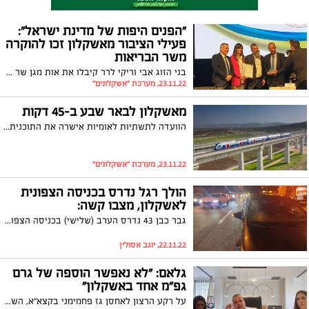
"הפנים היפות של מדינת ישראל":
פעילי הציבור מאשקלון זכו להוקרה
משר הבריאות
בני הזוג אבי וריקי לרר קיבלו את אות מגן שר הבריאות לשנת 2022 על פועלם למען הציבור במסגרת עמותת "ושמחת" למען המאושפזים במרכז הרפואי ברזילי ובני משפחותיהם לאורך השנים
23.11.22, מערכת "אשקלונים"
מאשקלון לבאר שבע ב-45 דקות
הוועדה לתשתיות לאומיות אישרה את התוכנית לחשמול מסילת הרכבת אשקלון-באר שבע שתכלול שלוש תחנות: שדרות, אופקים ונתיבות. העבודות צפויות להתחיל כבר בשנה הקרובה על ידי רכבת ישראל לאחר אישור התוכנית בממשלה
23.11.22, מערכת "אשקלונים"
הולך רגל נדרס בכניסה הצפונית
לאשקלון, מצבו קשה:
גבר כבן 43 נדרס הערב (שלישי) בכניסה הצפונית של אשקלון. הוא פונה על ידי מד"א לביה"ח ברזילי ומצבו מוגדר קשה אך יציב
22.11.22, יוגב אסולין
גלאם: "לא נאפשר הוספה של גרם
גפ"מ אחד באשקלון"
על רקע הרצון לאחסן גז פחמימני בקצא"א, השתתף ראש עיריית אשקלון, תומר גלאם, בדיון בוועדת המשנה לנושאים תכנוניים עקרוניים ואמר כי: "לא נאפשר הוספה של גרם גפ"מ אחד באשקלון". צפו בדבריו