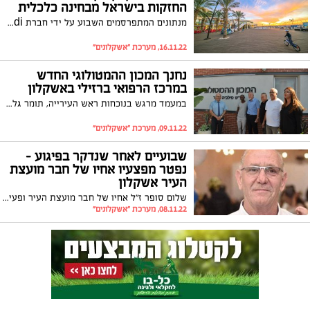
החזקות בישראל מבחינה כלכלית
מנתונים המתפרסמים השבוע על ידי חברת Coface Bdi שדירגה את היציבות הפיננסית של הרשויות המקומיות לשנת 2022, עולה כי עיריית אשקלון נמצאת בין עשרת הערים החזקות בישראל מבחינה כלכלית ופיננסית
16.11.22, מערכת "אשקלונים"
נחנך המכון ההמטולוגי החדש
במרכז הרפואי ברזילי באשקלון
במעמד מרגש בנוכחות ראש העירייה, תומר גלאם ומכובדים נוספים התקיים השבוע הטקס לחנוכת המכון החדש על שמה של סילביה רוזנר ז"ל. מנהל המרכז הרפואי פרופ' חזי לוי: "בית החולים ימשיך לספק שירות חדשני ועדכני לקהילה ולכלל התושבים אותם הוא משרת"
09.11.22, מערכת "אשקלונים"
שבועיים לאחר שנדקר בפיגוע -
נפטר מפצעיו אחיו של חבר מועצת
העיר אשקלון
שלום סופר ז"ל אחיו של חבר מועצת העיר ופעיל הציבור רמי סופר נדקר על ידי מחבל בשעה שנכנס לחנות בכפר בשומרון. הוא שוחרר מבית החולים לפני יותר משבוע אולם אמש חלה החמרה במצבו וצוותי רפואה נאלצו לקבוע את מותו
08.11.22, מערכת "אשקלונים"