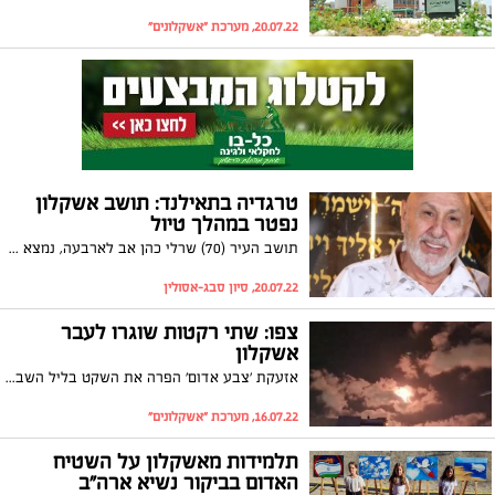
20.07.22, מערכת "אשקלונים"
טרגדיה בתאילנד: תושב אשקלון
נפטר במהלך טיול
תושב העיר (70) שרלי כהן אב לארבעה, נמצא מת בחדר מלון בתאילנד בה נהג לבקר על בסיס קבוע. בנו דוד קיבל את הבשורה הקשה מחבריו של המנוח ששהו איתו בטיול: "אנחנו המומים. הוא היה איש של חסדים, אדם שעשה רק טוב"
20.07.22, סיון סבג-אסולין
צפו: שתי רקטות שוגרו לעבר
אשקלון
אזעקת 'צבע אדום' הפרה את השקט בליל השבת באשקלון. שתי רקטות שוגרו מרצועת עזה: האחת יורטה על ידי מערכת כיפת ברזל, השנייה נפלה בשטח פתוח. שני נפגעי חרדה פונו לביה"ח ברזילי
16.07.22, מערכת "אשקלונים"
תלמידות מאשקלון על השטיח
האדום בביקור נשיא ארה"ב