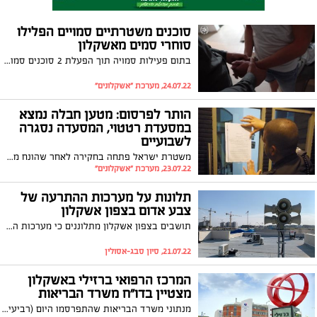
סוכנים משטרתיים סמויים הפלילו
סוחרי סמים מאשקלון
בתום פעילות סמויה תוך הפעלת 2 סוכנים סמויים, פשטו הבוקר כוחות המשטרה על בתיהם של 17 חשודים שהופללו בסחר בסמים באשקלון והסביבה, בהם יעדים המשתייכים לארגוני פשיעה. במהלך הפשיטה נתפסו כ 2.5 ק"ג סמים מסוכנים מסוגים שונים, רכבים ועשרות אלפי שקלים
24.07.22, מערכת "אשקלונים"
הותר לפרסום: מטען חבלה נמצא
במסעדת רטטוי, המסעדה נסגרה
לשבועיים
משטרת ישראל פתחה בחקירה לאחר שהונח מטען חבלה רב עוצמה במסעדת 'רטטוי' ביום חמישי האחרון. המטען נוטרל על ידי חבלני המשטרה טרם הפעלתו. לאור הסכנה הממשית והחשש הכבד לשלום הציבור שמגיע מדי יום אל בית העסק, הוחלט במסגרת החקירה לבצע שימוע לבעל העסק ולסגור את המקום בצו מנהלי למשך 15 ימים
23.07.22, מערכת "אשקלונים"
תלונות על מערכות ההתרעה של
צבע אדום בצפון אשקלון
תושבים בצפון אשקלון מתלוננים כי מערכות ההתרעה של צבע אדום אינן נשמעות היטב בשכונות החדשות. דובר צה"ל: "פיקוד העורף פועל לשיפור מערכות ההתרעה, בבדיקה שביצענו עלה שלא קיים פער בכיסוי צופרים בעיר אשקלון"
21.07.22, סיון סבג-אסולין
המרכז הרפואי ברזילי באשקלון
מצטיין בדו"ח משרד הבריאות
מנתוני משרד הבריאות שהתפרסמו היום (רביעי) עולה כי המרכז הרפואי ברזילי מוביל ארצי במדדי האיכות הלאומיים. המנהל פרופסור חזי לוי: "מודה לכל צוות בית החולים, על כל מרכיביו, שמתאמץ לתת טיפול איכותי יום ולילה"