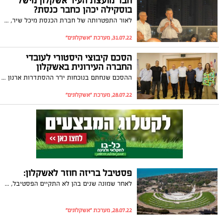
חבר מועצת העיר אשקלון מישל
בוסקילה יכהן כחבר כנסת?
לאור התפטרותה של חברת הכנסת מיכל שיר, עשוי בוסקילה להיכנס לבית המחוקקים לפחות למספר חודשים, זאת לאחר ששני המועמדים הממוקמים לפניו ברשימה החליטו לוותר על הזכות
31.07.22, מערכת "אשקלונים"
הסכם קיבוצי היסטורי לעובדי
החברה העירונית באשקלון
ההסכם שנחתם בנוכחות יו"ר ההסתדרות ארנון בר-דוד, ראש עיריית אשקלון תומר גלאם, יו"ר הסתדרות המעו"ף עו"ד גיל בר-טל וועד העובדים יחול על כ-1,450 עובדות ועובדי החברה ויהיה בתוקף למשך שלוש שנים
28.07.22, מערכת "אשקלונים"
פסטיבל בריזה חוזר לאשקלון:
לאחר שמונה שנים בהן לא התקיים הפסטיבל, חוזר הפסטיבל האהוב לשלושה ימים מרגשים בתאריכים 15-17/8 בגן הלאומי אשקלון. אברהם טל, אנה זק,עילי בוטנר וילדי החוץ אביב גפן והתעויוט עם בניה ברבי, יונתן רזל, נתן גושן ושולי רנדריטה, זהבה בן, נסרין קדרי, קרן פלס ועוד. הלו"ז המלא בכתבה
28.07.22, מערכת "אשקלונים"