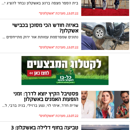
בית הספר מצפה ברנע באשקלון נבחר להציג יצירות אמנות המייצגות ערכים ושאיפות על השטיח האדום, במהלך ביקור נשיא ארצות הברית בישראל, ג׳ו ביידן. אחת מהיצירות אף נבחרה להיות מוטבעת במתנה שקיבל נשיא ארה״ב ממדינת ישראל
13.07.22, מערכת "אשקלונים"
באיזה חודש הכי מסוכן בכבישי
אשקלון?
נתונים שמפרסמת עמותת אור ירוק מתייחסים לחודשים המסוכנים ביותר בכבישי העיר. עו"ד יניב יעקב, מנכ"ל עמותת אור ירוק: "שילוב כוחות ופעילות מאומצת של הגורמים האחראיים לבטיחות התושבים יכולים למנוע תאונות ונפגעים"
13.07.22, מערכת "אשקלונים"
פסטיבל הקיץ יוצא לדרך: זמני
הופעות האמנים באשקלון
שרית חדד, איתי לוי, נטע ברזילי, בניה ברבי, להקת הפיל הכחול, מיכל הקטנה ועוד יופיעו ביומיים הקורבים באשקלון. הממונה על האירועים, משה אטיאס: "מזמין את כל התושבים ליהנות מאומנים מהשורה הראשונה, הכניסה חופשית"
13.07.22, מערכת "אשקלונים"
טביעה בחוף דלילה באשקלון: 3