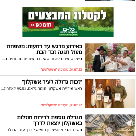
באירוע מרגש עד דמעות: משפחת
מעול חגגה זבד הבת
כשלוש שנים לאחר שאיבדה שתיים מבנותיה בתאונת דרכים מזעזעת חגגה רונית מעול עם בעלה תמיר את זבד הבת של הפעוטה שהצטרפה לאחרונה למשפחה. לצדם עמדה בתם אדל שנפגעה קשה בתאונה ועברה שיקום ממושך
04.07.22, מערכת "אשקלונים"
"זכות גדולה לעיר אשקלון"
ראש עיריית אשקלון, תומר גלאם, נפגש לאחרונה עם שיאני המילואים של העיר אשקלון והעניק להם תעודות הוקרה זאת במסגרת שבוע ההצדעה למערך המילואים הארצי
03.07.22, מערכת "אשקלונים"
הגרלה נוספת לדירות מוזלות
באשקלון יוצאת לדרך
משרד הבינוי והשיכון מוציא לדרך עוד הגרלה של תוכנית "דירה בהנחה" המאפשרת לזכאים לרכוש דירה חדשה בהנחה של עד חצי מיליון ₪ ממחיר השוק. איך זה בדיוק יעבוד וכמה דירות מוצעות באשקלון? כל הפרטים בכתבה שלפניכם