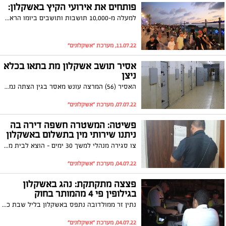
פותחים את אירועי הקיץ באשקלון:
למעלה מ-10,000 תושבות ותושבים ביומו הראשון של פסטיבל 'קסם בטיילת' באשקלון. הטיילת הצפונית החדשה הושקה בפסטיבל של אורות, צבעים ומוזיקה
11.07.22, מערכת "אשקלונים"
אסיר תושב אשקלון מת בתאו בכלא
ניצן
האסיר (56) המרצה עונש מאסר בגין הצתה נמצא בתאו כשהוא אינו מגיב. צוות רפואה שהוזעק למקום נאלץ לקבוע את מותו. נסיבות האירוע בחקירה
07.07.22, מערכת "אשקלונים"
פשיטה: המשטרה חשפה דירה בה
ניתנו שירותי מין בתשלום באשקלון
צו סגירה מנהלי למשך 30 ימים - הוצא לבית מגורים ברחוב אקסודוס בעיר אשקלון, לאחר שנאספו ראיות וממצאים כי במקום מסופקים שירותי מין בתשלום
04.07.22, מערכת "אשקלונים"
פצצה מתקתקת: נהג באשקלון
בגילופין פי 4 מהמותר בחוק
נתין זר ממולדובה נתפס באשקלון בליל שבת כשבגופו נמצא ריכוז אלכוהול פי 4 מהמותר בחוק. המשטרה: "פשוט עלה על ההגה מבלי להתחשב בחייו או בחיי אחרים"
04.07.22, מערכת "אשקלונים"