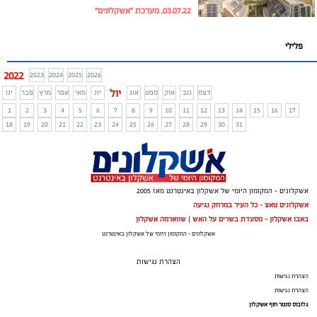
03.07.22, מערכת "אשקלונים"
פלילי
2022
2023
2024
2025
2026
יול
דצמ
נוב
אוק
ספט
אוג
יונ
מאי
אפר
מרץ
פבר
ינו
1
2
3
4
5
6
7
8
9
10
11
12
13
14
15
16
17
18
19
20
21
22
23
24
25
26
27
28
29
30
31
אשקלונים - המקומון היומי של אשקלון באינטרנט מאז 2005
אשקלונים טאצ - כל העיר במרחק נגיעה
באבו אשקלון - מסעדת בשרים על האש
|
שווארמה אשקלון
אשקלונים - המקומון היומי של אשקלון באינטרנט
הצהרת נגישות
הצהרת נגישות
הצהרת נגישות
גלובוס סנטר חוף אשקלון