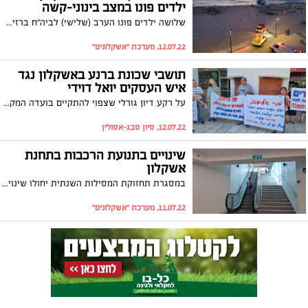
ילדים פונו במצב בינוני-קשה
שלושה ילדים פונו הערב (שלישי) לביה"ח ברזילי לאחר שטבעו בחוף דלילה באשקלון. צוות מד"א פינה ילד בן 6, ילדה בת 8 במצב קשה ונערה בת 14 במצב בינוני לביה"ח ברזילי
12.07.22, מערכת "אשקלונים"
תושבי שכונת ברנע באשקלון נגד
איש העסקים יואל דוידי
על רקע דיון גורלי שצפוי להתקיים בועדה המקומית לתכנון ובנייה בנושא פרויקט "שוויצריה הקטנה" מוחים בעלי הדירות בשדרות ירושלים בעיר על הכוונה להקים מול בתיהם מגדלים רבי קומות. בעל הזכויות יואל דוידי לא מתכוון לוותר
12.07.22, סיון סבג-אסולין
שינויים בתנועת הרכבות בתחנת
אשקלון
במסגרת תחזוקת המסילות השנתית יחולו שינויים זמניים בתנועת הרכבות באיזור אשדוד ואשקלון ביום שישי 15.7.22 ובמוצ"ש 16.7.22
11.07.22, מערכת "אשקלונים"