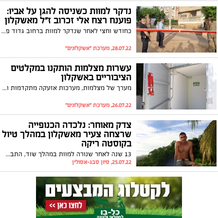
נדקר למוות כשניסה להגן על אביו:
פוענח רצח אלי זכרוב ז"ל מאשקלון
כחודש וחצי לאחר שנדקר למוות ברחוב גדוד פורצים בעיר הוגשו כתבי אישום נגד ארבעה צעירים מאשקלון. הארבעה הגיעו לגבות חוב כספי של קרוב משפחה ודקרו באכזריות של המנוח כשניסה להגן על אביו
28.07.22, מערכת "אשקלונים"
עשרות מצלמות הותקנו במקלטים
הציבוריים באשקלון
מערך של מצלמות, מערכות אזעקה מתקדמות וגלאי נפח הותקנו ב-70 מקלטים ציבוריים במטרה למנוע פריצות ומעשי ונדליזם ובכך לשמור על כשירותם של המקלטים בשעת חירום
26.07.22, מערכת "אשקלונים"
צדק מאוחר: נלכדה הכנופייה
שרצחה צעיר מאשקלון במהלך טיול
בקוסטה ריקה
13 שנה לאחר שנורה למוות במהלך שוד, התבשרה משפחתו של איתי אליאס שכטר ז"ל מאשקלון כי חברי הכנופייה האחראים לפשע נעצרו. בריאיון ל"אשקלונים" מבקשת אמו מירי את עזרת הציבור במימון ייצוג משפטי שיבטיח כי הרוצחים יבואו על עונשם: "זהו פצע פתוח שלעולם לא יגליד, מקווים שנוכל לעשות צדק עבור איתי"
25.07.22, סיון סבג-אסולין