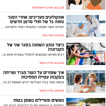
02.12.20, מערכת "אשקלונים"
אונקולוגים מעריכים: אחרי הסגר
נחווה גל של חולי סרטן חדשים
הערכה קשה ועצובה בעקבות הסגר והקורונה, אונקולוגים חוששים כי בעקבות המצב רבים נמנעים מהגעה לבדיקות וכתוצאה מכך נחווה גל של חולי סרטן חדשים שוויתרו על בדיקות זמן רב
15.10.20, נועה גבאי
כיצד נמנע השמנה בסגר שני של
הקורונה?
רבים מאיתנו מבקשים להתחיל בשגרת אימון גופני במטרות שונות כמו: לרדת במשקל, לשמור על גמישות, לשפר מהירות, לחזק את הגוף, להגדיל מסת שריר ובאופן כללי לתרום לבריאות איתנה. אך מה קורה כשהחשש מעמידה בשגרת אימונים קבועה עוצר אותנו מלהתחיל ומונע מאיתנו להשיג את היעד הנכסף? ומה קורה שאנו בסגר בבית?
01.10.20, אלדה נתנאל
איך שומרים על העור מגרד ופריחה
בעקבות עטיית המסיכות
טיפוח העור בגיל השילישי דורש תשומת לב מיוחדת ושונה מטיפול בעור בגיל צעיר יותר. לדברי רונית שגב, מדענית, חוקרת עור, בעלת חברת הקוסמטיקה המדעית ביופור :"את העור אפשר להתחיל לטפח בכל גיל ולקבל תוצאות. ככל שמתחילים מוקדם יותר התוצאות תהיינה טובות יותר. מי שהחלה טיפוח נכון ואנטי אייג'ינג בהתאם לגילה, כבר בשנות ה-30 לחייה, תגיע לגיל 60 עם עור טוב מוצק וצעיר יותר מכפי הגיל הביולוגי. אבל... גם בת 60 שהחליטה לחדש את עורה מכאן מאילך, תוכל לקבל בתוך מספר חודשים עור שנראה צעיר יותר מכפי גילו הביולוגי."
18.09.20, אלדה נתנאל
נופשים ומטיילים באופן בטוח
בתקופה זו בעיצומו של גל הידבקות בנגיף הקורונה, במד"א פונים לציבור להקפיד על הנחיות משרד הבריאות, בהם שמירה על דרישות התו הסגול, התקהלויות בהתאם למותר בתפילות בבתי הכנסת ובמקומות הקדושים, בעת בילוי בפארקים, בבריכות הרחצה, בחופי הים ובאתרי הנופש והטיולים, בנסיעות בדרכים בדגש על תחבורה ציבורית והקפדה על חבישת מסיכה