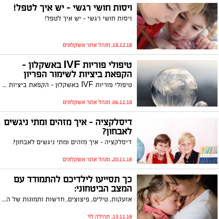
ויסות חושי רגשי – יש איך לטפל!
ויסות חושי רגשי – יש איך לטפל!
18.12.18, מנהל אתר אשקלונים
טיפולי פוריות IVF באשקלון -
הקפאת ביציות לשימור הפריון
טיפולי פוריות IVF באשקלון - הקפאת ביציות לשימור הפריון
06.12.18, מנהל אתר אשקלונים
דיסלקציה – איך מזהים ומתי ניגשים
לאבחון?
דיסלקציה – איך מזהים ומתי ניגשים לאבחון?
20.11.18, מנהל אתר אשקלונים
כך תסייעו לילדיכם להתמודד עם
המצב הביטחוני:
אזעקות, טילים, פיצוצים, חדשות ותמונות של הרס: כל אלה עלולים בוודאי לגרום לתחושה כללית של פחד וחוסר ביטחון אצל הילדים ולא פחות אצלנו המבוגרים, אשר חווים את המצוקה באופן ממשי. כיצד נכון להסביר לילדים בגילאים השונים על המצב, וממה עדיף להימנע?
13.11.18, תהילה לוי