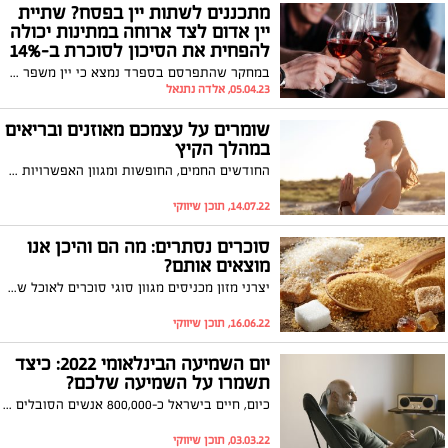
מתכננים לשתות יין בפסח? שתיית
יין אדום לצד ארוחה במתינות יכולה
להפחית את הסיכון לסוכרת ב-14%
במחקר שהתפרסם בספרד נמצא כי יין משפר את תגובת הגוף לאינסולין, פרופ' חוליו ויינשטיין: "מחקר זה מצטרף למחקר שנעשה ביחידה לניהול הסוכרת בוולפסון בו נמצא כי שתיית משקאות אלכוהיילים במידה הברורה, של 3-4 כוסות בשבוע, עשויה למנוע את התפרצות המחלה"
05.04.23, אלדה נתנאל
שומרים על עצמכם מאוזנים ובריאים
במהלך הקיץ
החודשים החמים, החופשות ומגוון האפשרויות לבילויים מציגים שלל פיתויים בשעות הפנאי והערב.
14.07.22, תוכן שיווקי
סוכרים נסתרים: מה הם והיכן אנו
מוצאים אותם?
יצרני מזון מכניסים מגוון סוגי סוכרים לאוכל שלנו, דבר שהופך את מוצרי המזון למזיקים, ממכרים ולריווחים יותר לחברות המזון. חשוב לדעת מה מכיל המזון שאנחנו צורכים על בסיס יומי
16.06.22, תוכן שיווקי
יום השמיעה הבינלאומי 2022: כיצד
תשמרו על השמיעה שלכם?
כיום, חיים בישראל כ-800,000 אנשים הסובלים מאובדן שמיעה. כמו כן, למעלה מ-1.5 מיליארד אנשים ברחבי העולם, חיים עם אובדן שמיעה ועד שנת 2050 המספר צפוי לעלות ליותר מ-2.5 מיליארד (1 מכל 4 אנשים) בעולם, על פי ארגון הבריאות העולמי (WHO). בנוסף לכך, 50% מהאנשים בגילאי 12-35 נמצאים בסיכון לפגיעה בשמיעה לצמיתות. אחד הגורמים המרכזיים נוגע ל-40% מהצעירים במדינות בעלות הכנסה גבוהה ובינונית, הוא חשיפה לרעש מזיק בעוצמות גבוהות, במקומות בילוי למשל ה. רוב האנשים לא מודעים לסכנות הכרוכות בהאזנה קבועה למוזיקה בעוצמה גבוהה או לרעש מזיק לאורך זמן, בעיקר בחברה מודרנית בה מאזינים למוזיקה באוזניות, סמארטפונים וכדומה.
03.03.22, תוכן שיווקי