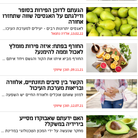
הגעתם לדוכן הפירות בסופר
ודילגתם על האגסים? שווה שתחזרו
אחורה
לאגסים יתרונות רבים – יעילים למערכת העיכול ומסייעים במניעת סוכרת מסוג 2 ועוד. עינת מזור בקר, דיאטנית קלינית במרכז DMC לטיפול בסוכרת עם 5 יתרונות בריאים שכדאי לכם להכיר על הפרי הטעים
13.02.22, אלדה נתנאל
החורף בפתח: איזה פירות מומלץ
לאכול וממה להימנע?
החורף מביא איתו את הקור והגשם ויחד איתם גם שינויים במצב הרוח, מחלות חורף וצינון, מחסור בוויטמין D ולעיתים גם עליה במשקל. הנה כמה דברים שאולי לא ידעתם על פירות החורף הטעימים, כולל בונוס מפתיע בסוף הכתבה
09.11.21, תוכן שיווקי
הקשר בין סיבים תזונתיים, אלוורה
ובריאות מערכת העיכול
למזון שאתם אוכלים ולאורח החיים יש השפעה עצומה על בריאות מערכת העיכול. פעילות גופנית קבועה, שמירה על מאזן נוזלים תקין ותזונה המכילה שפע של מזון צמחי חיוניים לשמירה על בריאות מערכת העיכול. שני מרכיבים צמחיים – סיבים תזונתיים ואלוורה מסייעים לתמיכה בבריאות מערכת העיכול.
12.07.21, תוכן שיווקי
האם ידעתם שאבוקדו מסייע
בירידיה במשקל?
מחקר שנעשה על ידי המכון הטכנולוגי במדינת אילינוי בארצות הברית מצא כי לפרי האבוקדו השפעה חיובית על תחושת הרעב בקרב בני אדם, וכי צריכה של הפרי יכולה לסייע מאוד בהורדה במשקל