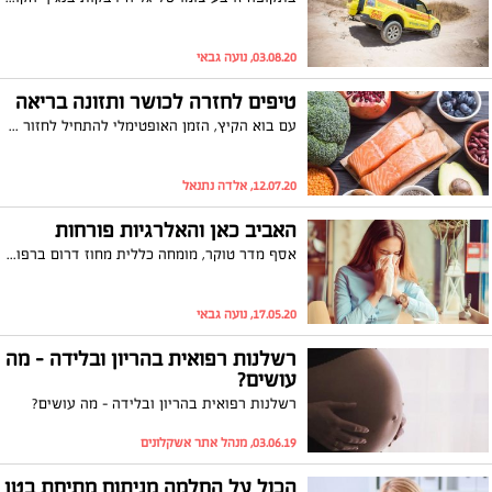
03.08.20, נועה גבאי
טיפים לחזרה לכושר ותזונה בריאה
עם בוא הקיץ, הזמן האופטימלי להתחיל לחזור לכושר ולתזונה נכונה שירוממו את מצב הרוח, הגוף והנפש, כדאי וחשוב להחזיר לגוף את התנועתיות, לשפר את הכושר ולהקפיד על תזונה שתתמוך בגופנו ולא תגרע ממנו ותזיק לו.
12.07.20, אלדה נתנאל
האביב כאן והאלרגיות פורחות
אסף מדר טוקר, מומחה כללית מחוז דרום ברפואת ילדים, מרפאת עומר כותב על התקופה בה האלרגיות פורחות
17.05.20, נועה גבאי
רשלנות רפואית בהריון ובלידה – מה
עושים?
רשלנות רפואית בהריון ובלידה – מה עושים?
03.06.19, מנהל אתר אשקלונים
הכול על החלמה מניתוח מתיחת בטן