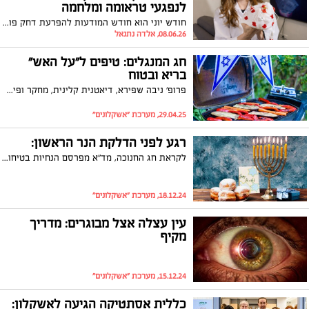
לנפגעי טראומה ומלחמה
חודש יוני הוא חודש המודעות להפרעת דחק פוסט טראומטית (PTSD) • מחקרים עדכניים מצביעים על היכולת לאמן את המוח מחדש, להפחית תסמיני פוסט-טראומה ולהחזיר שליטה לחיים - גם אחרי החוויות הקשות ביותר
08.06.26, אלדה נתנאל
חג המנגלים: טיפים ל"על האש"
בריא ובטוח
פרופ' ניבה שפירא, דיאטנית קלינית, מחקר ופיתוח ומייסדת החוג לתזונה במכללה האקדמית אשקלון, עם טיפים לארוחת "על האש" בריאה ביום העצמאות 2025.
29.04.25, מערכת "אשקלונים"
רגע לפני הדלקת הנר הראשון:
לקראת חג החנוכה, מד"א מפרסם הנחיות בטיחות והמלצות שיסייעו לכולנו לעבור את החג בשלום, שמחה והנאה.
18.12.24, מערכת "אשקלונים"
עין עצלה אצל מבוגרים: מדריך
מקיף
15.12.24, מערכת "אשקלונים"
כללית אסתטיקה הגיעה לאשקלון: