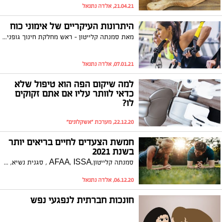
21.04.21, אלדה נתנאל
היתרונות העיקריים של אימוני כוח
מאת סמנתה קלייטון - ראש מחלקת חינוך גופני בהרבלייף העולמית "בכל גיל ניתן ליהנות מאימוני כוח. עם זאת, רוב האנשים נוטים להתמקד רק באימוני קרדיו, הידועים גם כפעילות אירובית". אומרת סמנתה קלייטון - ראש מחלקת חינוך גופני בהרבלייף העולמית. לפי סקר שנערך בשנת 2018 בארה"ב, כ-53.3 אחוזים מהמבוגרים האמריקאים עמדו בהמלצות לפעילות גופנית אירובית; כלומר, הם הלכו או רצו במשך כ-30 דקות לפחות בכל יום. עם זאת, רק כ-23.2 אחוזים עמדו בהמלצות לפעילות אירובית משולבת באימוני כוח.
07.01.21, אלדה נתנאל
למה שיקום הפה הוא טיפול שלא
כדאי לוותר עליו אם אתם זקוקים
לו?
22.12.20, מערכת "אשקלונים"
חמשת הצעדים לחיים בריאים יותר
בשנת 2021
סמנתה קלייטון,AFAA, ISSA , סגנית נשיא, ביצועי ספורט וכושר, הרבלייף העולמית מעניקה את חמשת הצעדים הראשונים שיבטיחו ששנת 2021 תהיה מאושרת ובריאה יותר:
06.12.20, אלדה נתנאל
חונכות חברתית לנפגעי נפש