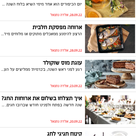
יום הכיפורים הוא אחד מימי השיא בלוח השנה היהודי אך יחד עם זאת רבים מאיתנו חוששים מהצום הארוך, מזג אוויר החם ואם יש ילדים קטנים בבית אז- איך מעסיקים אותם בלי להתעייף יותר מידי מהצום? רגע לפני היום המיוחד ריכזנו המלצות מיוחדות מד"ר יונה וורצ'וב בעל המרכז הרפואי מדיקל טופ בראש פינה ושושי וורצ'וב מנהלת מרכז חוויה לילדים במרכז מדיקל טופ.
28.09.22, אלדה נתנאל
ארוחה מפסקת חלבית
הרצון להימנע ממאכלים מתוקים או מלוחים מידי – שמעוררים צמא, עשוי להפוך את הארוחה המפסקת שלפני הצום לתפלה ובנאלית שמסתכמת במרק צח ועוף בתנור מידי שנה. הצעה מקורית לארוחה מפסקת חלבית שמתחילה בטליאטלה בטטה ושמנת למנה ראשונה – תוך שילוב בין פחמימות המתפרקות מהר לכאלו עתירות בסיבים לפירוק איטי, מנה עיקרית של דג שלם בירקות ולימון מספק מנת חלבונים איכותית וללא שומן ולקינוח גלידה עם הפתעות פירותיות – קינוח יפה להגשה שלא מכביד בהליכה לבית הכנסת ובחזרה
28.09.22, אלדה נתנאל
עוגת מוס שוקולד
רגע לפני ראש השנה, ב'כרמית' ממליצים על העוגה שתעשה את ההבדל בשולחן-עוגת מוס שוקולד עם אגוזי לוז מקורמלים של שף לורו לוי המבוססת על שוקולדים איכותיים של 'כרמית'.
23.09.22, אלדה נתנאל
איך תצלחו בשלום את ארוחות החג?
שנה חדשה בפתח ולפנינו חודש שברובו חגים, חופש, ארוחות משפחתיות והרבה מאוד אוכל. לצד כל ה"פאן" והחגיגה של תקופת החגים, יש מי שדווקא חושש מ"העושר" התזונתי שיש לזמן הזה להציע. לקראת חגי תשרי הדיאטנית הקלינית שירה נחושתן ביטון מהמרכז הרפואי "מדיקל- טופ" מעניקה מספר המלצות- כך תעברו את החגים בשלום.
20.09.22, אלדה נתנאל
קינוח חגיגי לחג