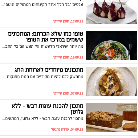
אגסים "בל הלן" אחד הקינוחים המתוקים ונוטפי השוקולד לאוהבים
17.09.22, תוכן שיווקי
טופו כמו שלא הכרתם: המתכונים
ששמים במרכז את הטופו
מה יותר ישראלי מלעשות על האש עם כל החברים והמשפחה? ומה יותר טוב מארוחה מגוונת שיכולה להתאים גם לקרובים הצמחוניים והטבעוניים? המתכונים הטבעוניים שיהפכו את העל האש למיוחד יותר וישנו את התפיסה שלכם לגבי טופו – החל מפלטת ירקות וטופו עד לסטייק טופו עשיר טעמים.
13.09.22, תוכן שיווקי
מתכונים מיוחדים לארוחת החג
מתחשק לכם להיות מקוריים עם מנות מפנקות לחג? המומחים של Beko , מותג מכשירי החשמל הבינלאומי, מציעים שלוש מנות שירכיבו לכם את הבסיס לארוחת החג
07.09.22, תוכן שיווקי
מתכון להכנת עוגות דבש - ללא
גלוטן
מתכון להכנת עוגת דבש – ללא גלוטן, המתאימה להגשה כקינוח בראש השנה וחגי תישרי. העוגה מתאימה גם לשוחרי בריאות, חובבי מזון ללא גלוטן או לסובלים ממחלת הצליאק. היא אוורירית, עשירה בטעמים, רכה, נימוחה בפה, ומתאימה כמנה אחרונה לכל ארוחה.
04.09.22, אלדה נתנאל