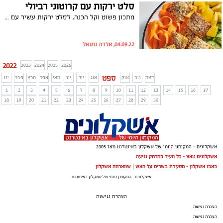
סלט ירקות עם קרוטוני רביולי
מתכון פשוט וקל הכנה, לסלט ירקות עשיר עם קרוטונים שמכינים עם הרביולי המושלמים של פסטה ריקו
04.09.22, אלדה נתנאל
2022
2023
2024
2025
2026
ספט
דצמ
נוב
אוק
אוג
יול
יונ
מאי
אפר
מרץ
פבר
ינו
1
2
3
4
5
6
7
8
9
10
11
12
13
14
15
16
17
18
19
20
21
22
23
24
25
26
27
28
29
30
אשקלונים - המקומון היומי של אשקלון באינטרנט מאז 2005
אשקלונים טאצ - כל העיר במרחק נגיעה
באבו אשקלון - מסעדת בשרים על האש
|
שווארמה אשקלון
אשקלונים - המקומון היומי של אשקלון באינטרנט
הצהרת נגישות
הצהרת נגישות
הצהרת נגישות