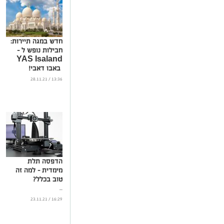
חדש במגה תיירות:
חבילות נופש ל –
YAS Isaland
באבו דאבי!
אורלנדו של המזרח
13:36 / 28.11.21
התיכון
...
הדפסה תלת
מימדית – למה זה
טוב בכלל?
...
16:29 / 23.11.21