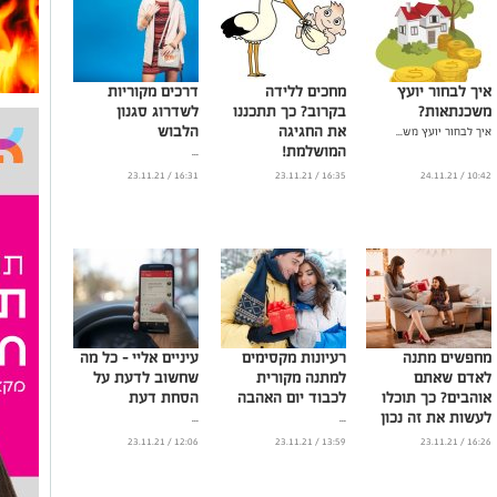
איך לבחור יועץ
מחכים ללידה
דרכים מקוריות
משכנתאות?
בקרוב? כך תתכננו
לשדרוג סגנון
את החגיגה
הלבוש
איך לבחור יועץ מש...
המושלמת!
...
...
16:31 / 23.11.21
16:35 / 23.11.21
10:42 / 24.11.21
מחפשים מתנה
רעיונות מקסימים
עיניים אליי - כל מה
לאדם שאתם
למתנה מקורית
שחשוב לדעת על
אוהבים? כך תוכלו
לכבוד יום האהבה
הסחת דעת
לעשות את זה נכון
...
...
...
12:06 / 23.11.21
13:59 / 23.11.21
16:26 / 23.11.21