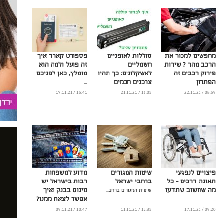
מחפשים למכור את
סוללות לאופניים
פספורט קארד איך
הרכב מהר ? שירות
חשמליים
זה פועל ולמה הוא
פירוק רכבים זה
לאשקלונים: כך תהיו
מומלץ, כאן לפניכם
הפתרון
צרכנים חכמים
...
...
...
15:41 / 17.11.21
16:05 / 21.11.21
08:59 / 22.11.21
פיצויים לנפגעי
שיטות המגורים
מדוע למשפחות
תאונת דרכים – כל
ברחבי ישראל
רבות בישראל יש
מה שחשוב שתדעו
מינוס בבנק ואיך
שיטות המגורים ברחב...
אפשר לצאת ממנו?
...
...
10:47 / 09.11.21
12:35 / 11.11.21
09:20 / 17.11.21