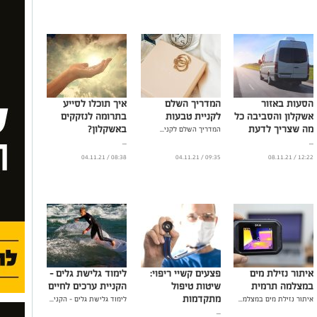
הסעות באזור
המדריך השלם
איך תוכלו לסייע
אשקלון והסביבה כל
לקניית טבעות
בתרומה לנזקקים
מה שצריך לדעת
באשקלון?
המדריך השלם לקני...
...
...
08:38 / 04.11.21
09:35 / 04.11.21
12:22 / 08.11.21
איתור נזילת מים
פצעים קשיי ריפוי:
לימוד גלישת גלים –
במצלמה תרמית
שיטות טיפול
הקניית ערכים לחיים
מתקדמות
איתור נזילת מים במצלמ...
לימוד גלישת גלים – הקני...
...