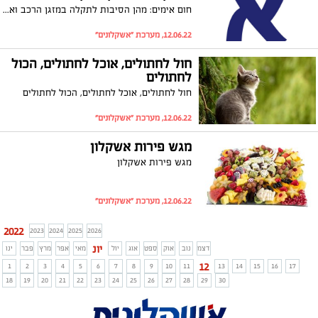
חום אימים: מהן הסיבות לתקלה במזגן הרכב ואיך ניתן לטפל?
12.06.22, מערכת "אשקלונים"
חול לחתולים, אוכל לחתולים, הכול
לחתולים
חול לחתולים, אוכל לחתולים, הכול לחתולים
12.06.22, מערכת "אשקלונים"
מגש פירות אשקלון
מגש פירות אשקלון
12.06.22, מערכת "אשקלונים"
2022
2023
2024
2025
2026
יונ
דצמ
נוב
אוק
ספט
אוג
יול
מאי
אפר
מרץ
פבר
ינו
12
1
2
3
4
5
6
7
8
9
10
11
13
14
15
16
17
18
19
20
21
22
23
24
25
26
27
28
29
30