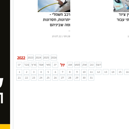
ן ציוד
רכב חשמלי -
תי עבור
יתרונות, חסרונות
ומה שביניהם
...
09:28 / 19.07.22
2022
2023
2024
2025
2026
יול
דצמ
נוב
אוק
ספט
אוג
יונ
מאי
אפר
מרץ
פבר
ינו
1
2
3
4
5
6
7
8
9
10
11
12
13
14
15
16
21
22
23
24
25
26
27
28
29
30
31