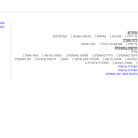
אשקל
באב
מדורים
חיי לילה
צרכנות
גמלאים
פרשת השבוע
הפרקליטים
לייף סטייל
בריאות
אטרקציות ובילוי
תוכן שיווקי
חדשות באשקלון
פלילי
חינוך באשקלון
נדל"ן באשקלון
ספורט באשקלון
נתפס בעדשה
פנאי ואוכל
הבלוגים
אהבנו ברשת
צרכנות תוכן שיווקי
נשים
חדשות ארציות
חם באשקלון
תמונה השבוע
תחבורה ציבורית ב
הצהרת נגישות
הצהרת נגישות
גלובוס סנטר חוף אשקלון