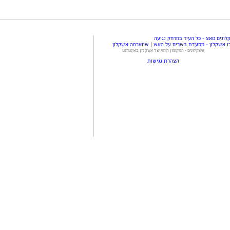
ונים טאצ - כל העיר במרחק נגיעה
ו אשקלון - מסעדת בשרים על האש
|
שווארמה אשקלון
אשקלונים - המקומון היומי של אשקלון באינטרנט
הצהרת נגישות