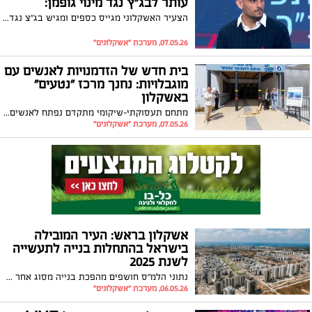
עותר לבג"ץ נגד מינוי גופמן:
הצעיר האשקלוני מגייס כספים ומגיש בג"צ נגד מינוי של רומן גופמן לראש המוסד עד שייתן חשובות
07.05.26, מערכת "אשקלונים"
בית חדש של הזדמנויות לאנשים עם
מוגבלויות: נחנך מרכז "נטעים"
באשקלון
מתחם תעסוקתי-שיקומי מתקדם נפתח לאנשים עם מוגבלויות
07.05.26, מערכת "אשקלונים"
אשקלון בראש: העיר המובילה
בישראל בהתחלות בנייה לתעשייה
לשנת 2025
נתוני הלמ"ס חושפים מהפכת בנייה מסוג אחר בעיר: עם למעלה מ-160 אלף מ"ר לתעשייה ושיא מקומי במסחר, אשקלון הופכת למטרופולין תעסוקתי מוביל המושך את ענקיות הנדל"ן וההשקעות בישראל
06.05.26, מערכת "אשקלונים"