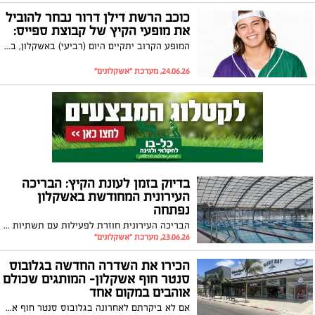
כוכב הרשת דילן דרור נבחר להוביל
את מופעי הקיץ של קבוצת ספייס:
המופע הקרוב יתקיים היום (רביעי) באשקלון, בשעה 17:30, בסניף קאנטרי קלאב ספייס (ברנע). הכניסה להופעה למנויים בלבד
24.06.26, מערכת "אשקלונים"
בדיוק בזמן לעונת הקיץ: הבריכה
העירונית המחודשת באשקלון
נפתחה
הבריכה העירונית חוזרת לפעילות עם תשתיות חדשות, סביבת בילוי משודרגת וחוויית רחצה משופרת לתושבות ולתושבים
23.06.26, מערכת "אשקלונים"
הכירו את השדרה החדשה בגלובוס
סנטר חוף אשקלון- המותגים שכולם
אוהבים במקום אחד
אם לא ביקרתם לאחרונה בגלובוס סנטר חוף אשקלון, זה הזמן לגלות את מה שכולם כבר מדברים עליו, השדרה החדשה והמעוצבת של המתחם, שמביאה איתה חוויית קניות ובילוי חדשה, עדכנית ומלאת סטייל.