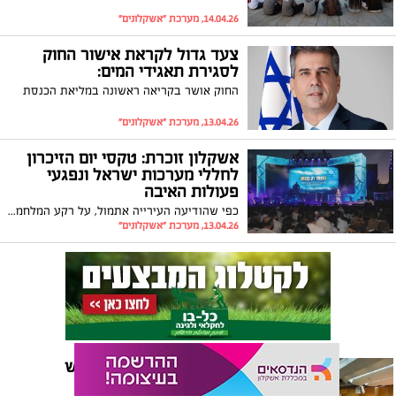
14.04.26, מערכת "אשקלונים"
צעד גדול לקראת אישור החוק
לסגירת תאגידי המים:
החוק אושר בקריאה ראשונה במליאת הכנסת
13.04.26, מערכת "אשקלונים"
אשקלון זוכרת: טקסי יום הזיכרון
לחללי מערכות ישראל ונפגעי
פעולות האיבה
כפי שהודיעה העירייה אתמול, על רקע המלחמה שטרם הסתיימה ומתנהלת כרגע בצפון ועל מנת שלא לסכן את אלפי האנשים הפוקדים את הטקס המרכזי, נציין את יום הזכרון השנה - הפעם בטקס מצולם ומשודר.
13.04.26, מערכת "אשקלונים"
האמנו, נאבקנו, הצלחנו: יש
לאשקלון הטבות מס!