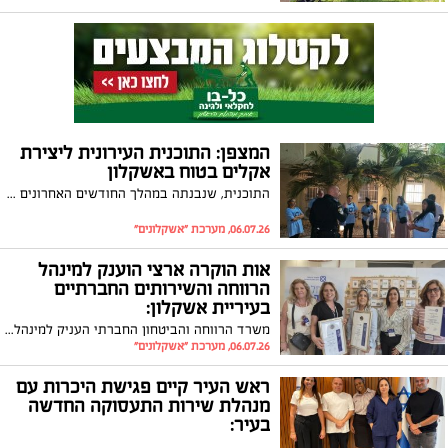
המצפן: התוכנית העירונית ליצירת
אקלים בטוח באשקלון
התוכנית, שנבנתה במהלך החודשים האחרונים בשיתוף כלל הגורמים בעיר, תחל כבר הקיץ עם שורת פעילויות ומענים לבני הנוער
06.07.26, מערכת "אשקלונים"
אות הוקרה ארצי הוענק למינהל
הרווחה והשירותים החברתיים
בעיריית אשקלון:
משרד הרווחה והביטחון החברתי העניק למינהל הרווחה אות הוקרה על פעילות יוצאת דופן במלחמת "חרבות ברזל" ובמבצע "עם כלביא"
06.07.26, מערכת "אשקלונים"
ראש העיר קיים פגישת היכרות עם
מנהלת שירות התעסוקה החדשה
בעיר: