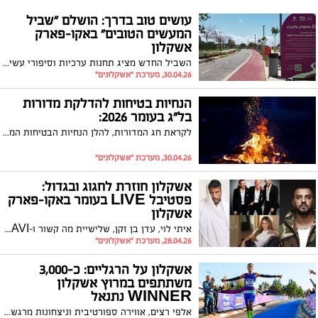
עושים טוב בדרך: הושלם "שביל
המעשים הטובים" באקו-פארק
אשקלון
השביל החדש מציג תחנות ערכיות וסיפורי עשייה קהילתית, ומחזק את תחושת החיבור והגאווה העירונית
30.04.26, מערכת "אשקלונים"
הנחיות בטיחות להדלקת מדורות
בל״ג בעומר 2026:
לקראת חג המדורות, להלן הנחיות הבטיחות המאושרות להבערת אש ברחבי העיר
30.04.26, מערכת "אשקלונים"
אשקלון חוזרת לחגוג ובגדול:
פסטיבל LIVE בעומר באקו-פארק
אשקלון
איתי לוי, עדן בן זקן, שלישיית מה קשור ו-DJ ZEHAVI בערב מטורף של הופעות חיות על במה אחת | הכניסה חופשית!
28.04.26, מערכת "אשקלונים"
אשקלון על הרגליים: כ-3,000
משתתפים במרוץ אשקלון
WINNER נתנאל
אלפי רצים, אווירה ספורטיבית וניצחונות מרגשים - אירוע הספורט המרכזי של אשקלון שבר שיאים