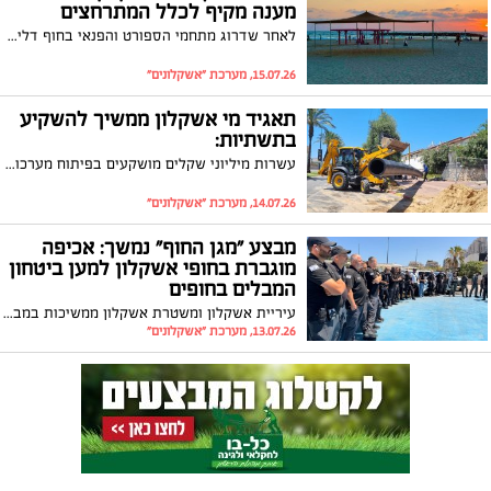
מענה מקיף לכלל המתרחצים
לאחר שדרוג מתחמי הספורט והפנאי בחוף דלילה, מוקמות בימים אלו הצללות חדשות לרווחת המתרחצים. במקביל, נמשכות עבודות ההתחדשות בחוף הנפרד לטובת הציבור הדתי, החרדי והמסורתי
15.07.26, מערכת "אשקלונים"
תאגיד מי אשקלון ממשיך להשקיע
בתשתיות:
עשרות מיליוני שקלים מושקעים בפיתוח מערכות המים והביוב ברחבי אשקלון
14.07.26, מערכת "אשקלונים"
מבצע "מגן החוף" נמשך: אכיפה
מוגברת בחופי אשקלון למען ביטחון
המבלים בחופים
עיריית אשקלון ומשטרת אשקלון ממשיכות במבצעי אכיפה משותפים לאורך חופי העיר כחלק ממהלך מתמשך לשמירה על ביטחון המבלים והסדר הציבורי
13.07.26, מערכת "אשקלונים"