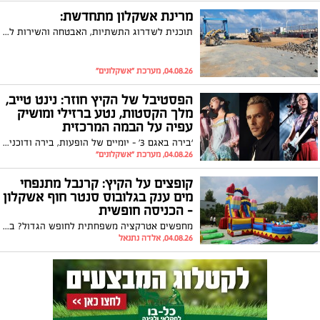
מרינת אשקלון מתחדשת:
תוכנית לשדרוג התשתיות, האבטחה והשירות לבעלי הסירות
04.08.26, מערכת "אשקלונים"
הפסטיבל של הקיץ חוזר: נינט טייב,
מלך הקסטות, נטע ברזילי ומושיק
עפיה על הבמה המרכזית
‘בירה באגם 3’ - יומיים של הופעות, בירה ודוכני אוכל באקו-פארק אשקלון - 26-27 באוגוסט | כרטיסים במחיר מוזל לתושבי אשקלון
04.08.26, מערכת "אשקלונים"
קופצים על הקיץ: קרנבל מתנפחי
מים ענק בגלובוס סנטר חוף אשקלון
– הכניסה חופשית
מחפשים אטרקציה משפחתית לחופש הגדול? בין התאריכים 9-11 באוגוסט 2026 יתקיים במתחם גלובוס סנטר חוף אשקלון אירוע הקיץ הגדול "קופצים על הקיץ" עם מתחם מתנפחי מים ענק שייפתח לקהל הרחב
04.08.26, אלדה נתנאל