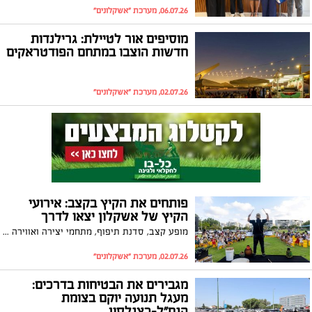
06.07.26, מערכת "אשקלונים"
מוסיפים אור לטיילת: גרילנדות
חדשות הוצבו במתחם הפודטראקים
02.07.26, מערכת "אשקלונים"
פותחים את הקיץ בקצב: אירועי
הקיץ של אשקלון יצאו לדרך
מופע קצב, סדנת תיפוף, מתחמי יצירה ואווירה קיצית במיוחד פתחו את אירועי "קיץ שמח באשקלון"; בעירייה מזמינים את התושבים להמשיך ליהנות ממגוון האירועים והפעילויות שמחכים להם לאורך כל הקיץ
02.07.26, מערכת "אשקלונים"
מגבירים את הבטיחות בדרכים:
מעגל תנועה יוקם בצומת
הנח"ל-כצנלסון