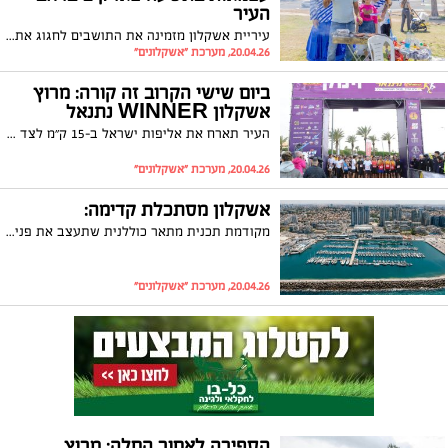
העיר
עיריית אשקלון מזמינה את התושבים לחגוג את יום העצמאות באירועים קהילתיים צבעוניים ומגוונים בפארקים ברחבי העיר, עם קונספט ייחודי לכל פארק ושלל פעילויות לכל המשפחה | הכניסה, הפעילויות והכיבוד - ללא עלות
20.04.26, מערכת "אשקלונים"
ביום שישי הקרוב זה קורה: מרוץ
אשקלון WINNER נתנאל
העיר תארח את אליפות ישראל ב-15 ק״מ לצד מקצים עממיים | יבוצעו שינויים זמניים בהסדרי התנועה בשעות הבוקר, תוך מאמץ לצמצם ככל הניתן את ההשפעה על התושבים
20.04.26, מערכת "אשקלונים"
אשקלון מסתכלת קדימה:
מקודמת תכנית מתאר כוללנית שתעצב את פני העיר בעשורים הקרובים
20.04.26, מערכת "אשקלונים"
הספירה לאחור החלה: מרוץ