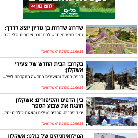
שדרוג שדרות בן גוריון יוצא לדרך:
נתיב תוספתי חדש לתחבורה ציבורית וכלי רכב פרטיים עם מינימום נוסעים, הצבת תחנות אוטובוס חכמות וסלילת שבילי אופניים - אלו רק חלק מיתרונות הפרויקט באחד הצירים המרכזיים והוותיקים בעיר
11.06.26, מערכת "אשקלונים"
בקרוב! הבית החדש של צעירי
אשקלון:
קריית הנוער והצעירים החדשה מתקדמת לשלב הבא
11.06.26, מערכת "אשקלונים"
בין הדפים והסיפורים: אשקלון
חוגגת את שבוע הספר
יריד ספרים, ספרים מוזלים והצגות לילדים יתקיימו ברחבי העיר במסגרת שבוע הספר העברי
10.06.26, מערכת "אשקלונים"
המילואימניקים של כולנו: אשקלון