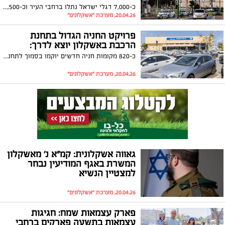
כ-7,000 דגלי ישראל נתלו ברחבי העיר וכ-8,500 מטרים של גרילנדות מאירות את השדרות המרכזיות בעיר | הציבור מוזמן לחגוג בפארקים העירוניים
20.04.26, מערכת "אשקלונים"
פרויקט החניה הגדול בתחנת
הרכבת באשקלון יוצא לדרך:
כ-820 מקומות חניה חדשים יוקמו בסמוך לתחנה | המהלך צפוי להקל על העומסים ולשפר את חוויית ההגעה לרכבת
20.04.26, מערכת "אשקלונים"
גאווה אשקלונית: קמ״א נ׳ מאשקלון
המשרת באגף המודיעין נבחר
למצטיין הנשיא
20.04.26, מערכת "אשקלונים"
פארק עצמאות שמח: חגיגות
עצמאות בתשעה פארקים ברחבי