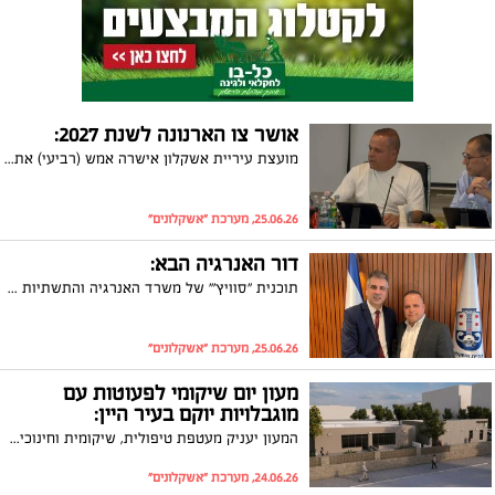
אושר צו הארנונה לשנת 2027:
מועצת עיריית אשקלון אישרה אמש (רביעי) את בקשת ראש העיר, תומר גלאם, שלא להעלות את תעריפי הארנונה לשנת 2027 ולהגיש למשרד הפנים בקשה להפחית את שיעור העדכון האוטומטי שנקבע לכלל הרשויות בישראל, העומד על 3.05%.
25.06.26, מערכת "אשקלונים"
דור האנרגיה הבא:
תוכנית "סוויץ'" של משרד האנרגיה והתשתיות באשקלון יוצאת לדרך
25.06.26, מערכת "אשקלונים"
מעון יום שיקומי לפעוטות עם
מוגבלויות יוקם בעיר היין:
המעון יעניק מעטפת טיפולית, שיקומית וחינוכית לפעוטות בגילאי חצי שנה עד שלוש במקום אחד
24.06.26, מערכת "אשקלונים"