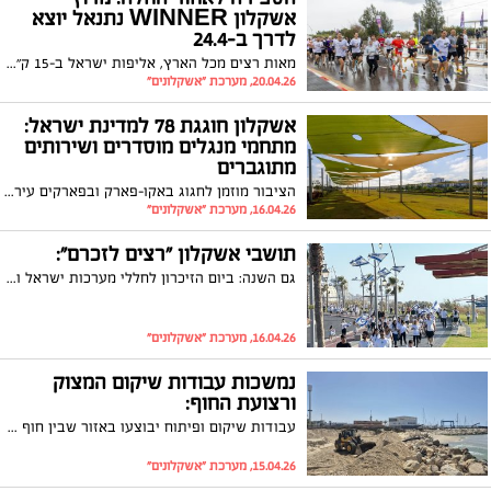
אשקלון WINNER נתנאל יוצא
לדרך ב-24.4
מאות רצים מכל הארץ, אליפות ישראל ב-15 ק״מ וצעדת הגיבורים, אשקלון מתכוננת לאירוע הספורט הגדול של השנה
20.04.26, מערכת "אשקלונים"
אשקלון חוגגת 78 למדינת ישראל:
מתחמי מנגלים מוסדרים ושירותים
מתוגברים
הציבור מוזמן לחגוג באקו-פארק ובפארקים עירוניים נוספים שם יועמדו אמצעים לשמירה על הסדר והניקיון
16.04.26, מערכת "אשקלונים"
תושבי אשקלון "רצים לזכרם":
גם השנה: ביום הזיכרון לחללי מערכות ישראל ונפגעי פעולות האיבה שיחול ביום שלישי (21.04), יתקיים באשקלון מרוץ מיוחד לזכר הנופלים.
16.04.26, מערכת "אשקלונים"
נמשכות עבודות שיקום המצוק
ורצועת החוף:
עבודות שיקום ופיתוח יבוצעו באזור שבין חוף בר כוכבא למרינה; תיתכן סגירה לסירוגין של חוף בר כוכבא במהלך התקופה
15.04.26, מערכת "אשקלונים"