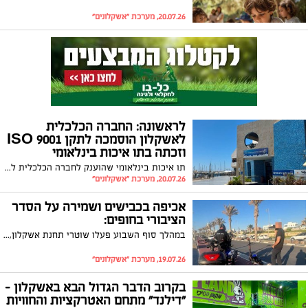
20.07.26, מערכת "אשקלונים"
לראשונה: החברה הכלכלית
לאשקלון הוסמכה לתקן ISO 9001
וזכתה בתו איכות בינלאומי
תו איכות בינלאומי שהוענק לחברה הכלכלית לאשקלון מעיד על עמידה בסטנדרטים הגבוהים ביותר של ניהול איכות, מצוינות ארגונית ושיפור מתמיד של השירות והתהליכים
20.07.26, מערכת "אשקלונים"
אכיפה בכבישים ושמירה על הסדר
הציבורי בחופים:
במהלך סוף השבוע פעלו שוטרי תחנת אשקלון, לצד צוות סה"ר, פקחי העירייה וגורמי אכיפה נוספים, במגוון פעילויות יזומות ברחבי העיר ובגזרת החופים, במטרה לחזק את ביטחון הציבור, לשמור על הסדר הציבורי ולהגביר את הבטיחות בדרכים.
19.07.26, מערכת "אשקלונים"
בקרוב הדבר הגדול הבא באשקלון –
"דילנד" מתחם האטרקציות והחוויות