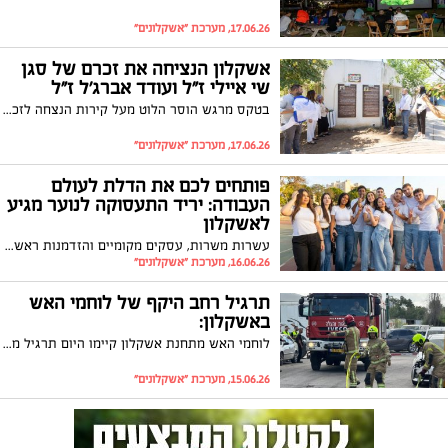
17.06.26, מערכת "אשקלונים"
אשקלון הנציחה את זכרם של סגן
שי איילי ז"ל ועודד אברג'ל ז"ל
בטקס מרגש הוסר הלוט מעל קירות הנצחה לזכרם כחלק מהנצחת סיפור חייהם וגבורתם
17.06.26, מערכת "אשקלונים"
פותחים לכם את הדלת לעולם
העבודה: יריד התעסוקה לנוער מגיע
לאשקלון
עשרות משרות, עסקים מקומיים והזדמנות ראשונה להשתלב בעולם העבודה כל אלה מחכים לכם ביריד התעסוקה
16.06.26, מערכת "אשקלונים"
תרגיל רחב היקף של לוחמי האש
באשקלון:
לוחמי האש מתחנת אשקלון קיימו היום תרגיל משמרתי רחב היקף במפעל תעשייה, המדמה אירוע חירום מורכב המשלב שריפה, מעורבות חומרים מסוכנים וחילוץ לכודים.
15.06.26, מערכת "אשקלונים"