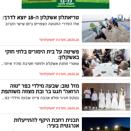
טריאתלון אשקלון ה-18 יוצא לדרך:
אלו הסדרי התנועה הצפויים ביום שישי הקרוב
28.05.26, מערכת "אשקלונים"
פשיטה על בית הימורים בלתי חוקי
באשקלון:
שוטרי תחנת אשקלון ולוחמי חטיבת סה"ר איתרו מקום ששימש להימורים, תפסו כסף ועיכבו מספר מעורבים לחקירה
18.05.26, מערכת "אשקלונים"
מזל טוב: שבעה מילדי כפר "נווה
הרואה" חגגו בר ובת מצווה משותפת
בטקס חגיגי ומלא אהבה ציינו שבעה מילדי כפר הילדים נווה הרואה את כניסתם לגיל מצוות, יחד עם הנהלת הכפר, אנשי החינוך והקהילה המלווה אותם לאורך הדרך
18.05.26, מערכת "אשקלונים"
תכנית רחבת היקף להתייעלות
אנרגטית בעיר: