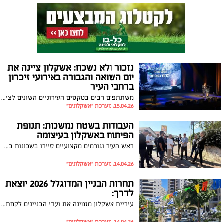
נזכור ולא נשכח: אשקלון ציינה את
יום השואה והגבורה באירועי זיכרון
ברחבי העיר
משתתפים רבים בטקסים העירוניים השונים לציון יום הזיכרון לשואה ולגבורה לזכר ששת מיליון היהודים שנרצחו בשואה ולמען הנצחת סיפורי הגבורה והתקומה
15.04.26, מערכת "אשקלונים"
העבודות בשטח נמשכות: תנופת
הפיתוח באשקלון בעיצומה
ראש העיר וגורמים מקצועיים סיירו בשכונות ברחבי העיר במטרה לעמוד מקרוב אחר פרויקטים נרחבים המתבצעים בימים אלו
14.04.26, מערכת "אשקלונים"
תחרות הבניין המדוגלל 2026 יוצאת
לדרך:
עיריית אשקלון מזמינה את ועדי הבניינים לקחת חלק ביוזמה עירונית לעידוד חיבור, שותפות וגאווה מקומית
14.04.26, מערכת "אשקלונים"