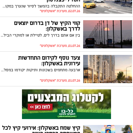
ההחלטה התקבלה בהמשך לסיור שנערך במקום ועל רקע שורת פעולות אופרטיביות להגברת הבטיחות בדרכים במוקדים מרכזיים
02.07.26, מערכת "אשקלונים"
קווי הקיץ של דן בדרום יוצאים
לדרך באשקלון:
בין אם אתם בדרך לים, לטיילת או למוקדי הבילוי - עכשיו יהיה קל, נוח ונגיש יותר להגיע בלי הרכב
01.07.26, מערכת "אשקלונים"
צעד נוסף לקידום התחדשות
עירונית באשקלון:
ארבעה מתחמים בשכונות ותיקות יקודמו במסלול הותמ״ל
01.07.26, מערכת "אשקלונים"
קיץ שמח באשקלון: אירועי קיץ לכל