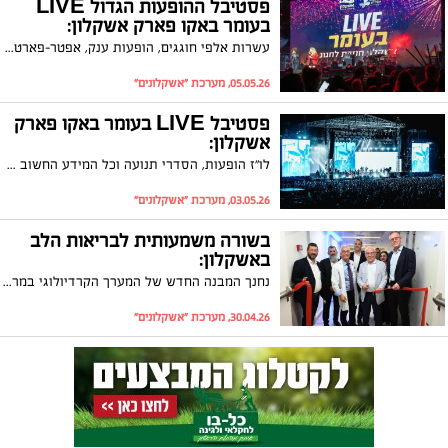
פסטיבל ההופעות הגדול LIVE
בעומר באקו פארק אשקלון:
עשרות אלפי חוגגים, הופעות ענק, אפטר-פארטי ואווירה בלתי נשכחת
05.05.26, מערכת "אשקלונים"
פסטיבל LIVE בעומר באקו פארק
אשקלון:
לו"ז הופעות, הסדרי תנועה וכל המידע החשוב שאתם חייבים לדעת לקראת אירוע הענק באקו-פארק אשקלון
03.05.26, מערכת "אשקלונים"
בשורה משמעותית לבריאות הלב
באשקלון:
נחנך המבנה החדש של המערך הקרדיולוגי במרכז הרפואי ברזילי
30.04.26, מערכת "אשקלונים"