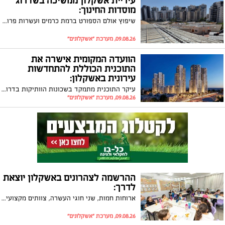
עיריית אשקלון ממשיכה בשדרוג
מוסדות החינוך:
שיפוץ אולם הספורט ברמת כרמים ועשרות פרויקטים ברחבי העיר לקראת פתיחת שנת הלימודים
09.08.26, מערכת "אשקלונים"
הוועדה המקומית אישרה את
התוכנית הכוללת להתחדשות
עירונית באשקלון:
עיקר התוכנית מתמקד בשכונות הוותיקות בדרום העיר, ובהן שמשון, שפירא וגבעת ציון זאת לצד המענה הנדרש לתשתיות, למוסדות ציבור ולמרחב הציבורי
09.08.26, מערכת "אשקלונים"
ההרשמה לצהרונים באשקלון יוצאת
לדרך:
ארוחות חמות, שני חוגי העשרה, צוותים מקצועיים, מחירים מסובסדים ו-10 ימי קייטנה במהלך השנה; ההרשמה לצהרונים יוצאת לדרך ב-5.8 באתר החברה העירונית
09.08.26, מערכת "אשקלונים"