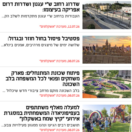
שדרוג רחוב ש"י עגנון ושדרות דרום
אפריקה בעיצומו:
העבודות ברחוב ש"י עגנון מתקדמות לשלב הקרצוף וריבוד האספלט, ובמקביל נמשכות עבודות השדרוג בשדרות דרום אפריקה
12.07.26, מערכת "אשקלונים"
פסטיבל פיסול בחול חוזר ובגדול:
שלושה ימים של מיצגים מרהיבים, אמנים בינלאומיים וסדנאות חווייתיות; 27-29.7.26 בחוף הגולשים (דלילה)
08.07.26, מערכת "אשקלונים"
פיתוח שכונת המתנחלים: פארק
משחקים ופנאי לכל המשפחה בלב
השכונה
בלב השכונה מוקם מרחב ציבורי חדש שיכלול פארק משחקים לקטנטנים, מתחם נדנדות, פינות ישיבה וריהוט רחוב כחלק מהמשך פיתוח השכונה
08.07.26, מערכת "אשקלונים"
למעלה מאלף משתתפים
בעפיפוניאדה המשפחתית במסגרת
אירועי "קיץ שמח באשקלון"
תושבים רבים הגיעו ונהנו ממגוון פעילויות צבעוניות ומהנות לכל המשפחה שכללו סדנת קישוט והטסת עפיפונים, מתחם בועות סבון, פינות ישיבה ואווירת קיץ מושלמת
08.07.26, מערכת "אשקלונים"