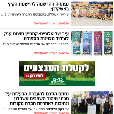
נפתחה ההרשמה לקייטנות הקיץ
באשקלון:
עיריית אשקלון, באמצעות החברה העירונית, פותחת את ההרשמה לקייטנות הקיץ לשנת 2026 וממשיכה גם השנה במדיניות ששמה את ההורים באשקלון במרכז ומקלה עליהם בחודשים יולי-אוגוסט הקרובים.
08.06.26, מערכת "אשקלונים"
עיר של אלופים: קמפיין חוצות ענק
לעידוד מצוינות בספורט
בקמפיין מככבים 34 אלופות ואלופי ישראל תושבי העיר אשקלון שהגיעו להישגים אדירים במגוון ענפי ספורט הפועלים באשקלון
04.06.26, מערכת "אשקלונים"
נחתם הסכם להעברת הבעלות על
מכוני טיהור השפכים אשקלון
ונתיבות לאחריות חברת מקורות
על רקע הצמיחה המואצת של הערים אשקלון ונתיבות והצורך במיקוד השקעות של מאות מיליוני שקלים בתשתיות מים וביוב בעקבות הסכמי הגג
04.06.26, מערכת "אשקלונים"