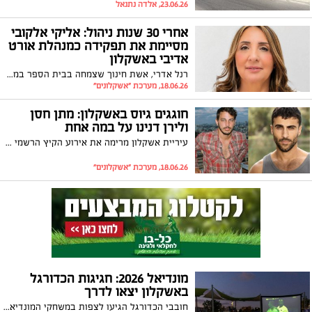
23.06.26, אלדה נתנאל
אחרי 30 שנות ניהול: אליקי אלקובי
מסיימת את תפקידה כמנהלת אורט
אדיבי באשקלון
רנל אדרי, אשת חינוך שצמחה בבית הספר במשך 23 שנים, נבחרה להחליפה ולהוביל את בית הספר בשנים הבאות
18.06.26, מערכת "אשקלונים"
חוגגים גיוס באשקלון: מתן חסן
ולירן דנינו על במה אחת
עיריית אשקלון מרימה את אירוע הקיץ הרשמי לבני הנוער ולמתגייסים החדשים של העיר עם הופעות ענק, כרטיסים מסובסדים ב-10 שקלים בלבד, וכרטיס חינם לתלמידי כיתות י"ב
18.06.26, מערכת "אשקלונים"
מונדיאל 2026: חגיגות הכדורגל
באשקלון יצאו לדרך
חובבי הכדורגל הגיעו לצפות במשחקי המונדיאל על מסכי ענק; ההקרנות יימשכו לאורך החודש ללא עלות!