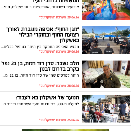
המשפחה ברחבי העיר
אירועים בשכונות, אטרקציות ב-10 שקלים, מופעים, סדנאות ופעילויות לכל המשפחה מחכים לכם הקיץ באשקלון; הפתעות נוספות בקרוב
29.06.26, מערכת "אשקלונים"
"מגן החוף": אכיפה מוגברת לאורך
רצועת החוף ובמוקדי הבילוי
באשקלון
מבצע האכיפה התמקד בין היתר בטיפול בכלים ממונעים המהווים סכנה בטיחותית בקרב המבלים בטיילת ומשתמשי הדרך
29.06.26, מערכת "אשקלונים"
הלב נשבר: סרן דוד חזות, בן 21 נפל
בקרב בדרום לבנון
הותר לפרסום שמו של סרן דוד חזות, בן 21, מאשקלון, מפקד מחלקה בגדוד 12, חטיבת גולני שנפל בקרב על הגנת המולדת בדרום לבנון.
28.06.26, מערכת "אשקלונים"
הנוער של אשקלון בא לעבוד:
למעלה מ-300 בני ובנות נוער השתתפו ביריד התעסוקה העירוני
25.06.26, מערכת "אשקלונים"