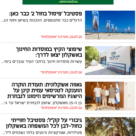
פסטיבל 'פיסול בחול 2' כבר כאן:
הדגלים כבר מתנופפים, ההכנות בשיאן וחוף הגולשים מוכן לאחד מאירועי הקיץ היפים של השנה; שלושה ימים | 27-29.7 | בין השעות 08:00-20:00 | הכניסה חופשית - מחכים לכם!
26.07.26, מערכת "אשקלונים"
שיפוצי הקיץ במוסדות החינוך
באשקלון יצאו לדרך:
עשרות מוסדות חינוך ברחבי העיר עוברים בימים אלו עבודות שדרוג ופיתוח תשתיות לקראת פתיחת שנת הלימודים תשפ"ז
23.07.26, מערכת "אשקלונים"
גאווה אשקלונית: תעודת הוקרה
הוענקה לטניסאי עמית קינן על
הישגיו המרשימים וזימונו לנבחרת
ישראל
בן ה-15 מאשקלון, שזומן לנבחרת ישראל עד גיל 16, זכה להוקרה על הישגיו המרשימים בארץ ובעולם, על נחישותו יוצאת הדופן ועל היותו מקור לגאווה לעיר
22.07.26, מערכת "אשקלונים"
גיבורי על קק"ל: פסטיבל חווייתי
כחול-לבן לכל המשפחה באשקלון
פעילויות, אטרקציות ורגעים בלתי נשכחים לילדים ולהורים; 23.8.26 במקיף ז' בשכונת עיר היין באשקלון