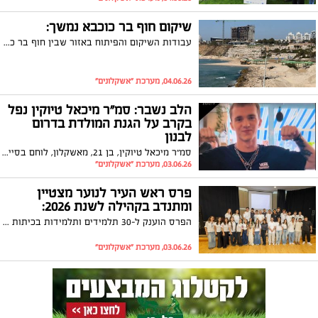
שיקום חוף בר כוכבא נמשך:
עבודות השיקום והפיתוח באזור שבין חוף בר כוכבא למרינה ממשיכות להתקדם, והשבוע החל שלב משמעותי נוסף בפרויקט עם פריקת החול הראשונית לאורך רצועת החוף.
04.06.26, מערכת "אשקלונים"
הלב נשבר: סמ״ר מיכאל טיוקין נפל
בקרב על הגנת המולדת בדרום
לבנון
סמ״ר מיכאל טיוקין, בן 21, מאשקלון, לוחם בסיירת גבעתי (846), נפל ביום שבת 30.05, תוך כדי פעילות מבצעית בגזרת דרום לבנון, מפגיעת רחפן נפץ.
03.06.26, מערכת "אשקלונים"
פרס ראש העיר לנוער מצטיין
ומתנדב בקהילה לשנת 2026:
הפרס הוענק ל-30 תלמידים ותלמידות בכיתות י'-י"ב שהצטיינו בתרומתם יוצאת הדופן לקהילה
03.06.26, מערכת "אשקלונים"