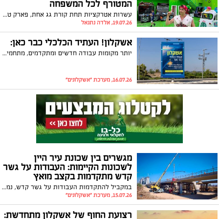
המטורף לכל המשפחה
עשרות אטרקציות תחת קורת גג אחת, פארק טרמפולינות, באולינג, מכוניות מתנגשות, מבוך מראות אינסופי, מבוך פחד, ספינת פיראטים, משחקיית ענק לכל הגילאים, כדורסל קפיצות ,עולם כדורים, מתחמי ספורט, כורסת ג'אמפ, מגלשות, חדרי יום הולדת ואירועים, דוכני לונה פארק, מתחם ארקייד וסימולטורים מהמתקדמים בארץ ועוד מגוון אטרקציות נוספות. הפתיחה הגדולה ב-24.7.26 בשעה 12:00 מתחם גלובוס סנטר חוף אשקלון - מבקיעים
19.07.26, אלדה נתנאל
אשקלון! העתיד הכלכלי כבר כאן:
יותר מקומות עבודה חדשים ומתקדמים, מתחמי בילוי ופנאי, טכנולוגיה ויזמות; בואו לקרוא על כל הפרויקטים שמשנים את העתיד באשקלון
16.07.26, מערכת "אשקלונים"
מגשרים בין שכונת עיר היין
לשכונות הקיימות: העבודות על גשר
קדש מתקדמות בקצב מואץ
במקביל להתקדמות העבודות על גשר קדש, נמשכות גם עבודות הפיתוח בפארק עיר היין, שיכלול מגוון מתקני פנאי, משחק וספורט לרווחת התושבים
15.07.26, מערכת "אשקלונים"
רצועת החוף של אשקלון מתחדשת: