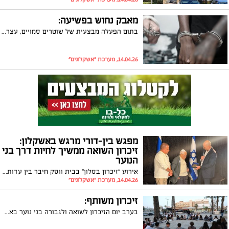
מאבק נחוש בפשיעה:
בתום הפעלה מבצעית של שוטרים סמויים, עצרו שוטרי תחנת אשקלון 13 חשודים המתגוררים ברחבי הארץ בחשד לסחר בסמים
14.04.26, מערכת "אשקלונים"
מפגש בין-דורי מרגש באשקלון:
זיכרון השואה ממשיך לחיות דרך בני
הנוער
אירוע "זיכרון בסלון" בבית ווסק חיבר בין עדות אישית מטלטלת לדור העתיד, בהשתתפות בכירי הנהגת העיר והקהילה
14.04.26, מערכת "אשקלונים"
זיכרון משותף:
בערב יום הזיכרון לשואה ולגבורה בני נוער באשקלון השתתפו במעגלי שיח מיוחדים בשיתוף שורדי שואה שסיפרו ממקור ראשון את סיפור הגבורה וההישרדות שלהם.