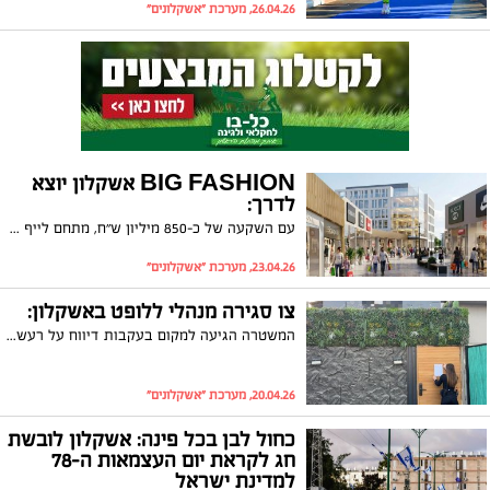
26.04.26, מערכת "אשקלונים"
BIG FASHION אשקלון יוצא
לדרך:
עם השקעה של כ-850 מיליון ש״ח, מתחם לייף סטייל חדשני שיחבר אופנה, בילוי וקולינריה צפוי לשנות את חוויית הקניות של תושבי אשקלון והאזור ולהציב סטנדרט חדש בישראל עד 2028
23.04.26, מערכת "אשקלונים"
צו סגירה מנהלי ללופט באשקלון:
המשטרה הגיעה למקום בעקבות דיווח על רעש וחשפה צריכת אלכוהול ללא פיקוח
20.04.26, מערכת "אשקלונים"
כחול לבן בכל פינה: אשקלון לובשת
חג לקראת יום העצמאות ה-78
למדינת ישראל