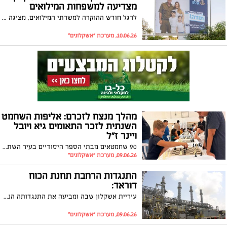
מצדיעה למשפחות המילואים
לרגל חודש ההוקרה למשרתי המילואים, מציגה עיריית אשקלון ברחבי העיר ארבע משפחות מילואים כחלק מקמפיין הוקרה ארצי
10.06.26, מערכת "אשקלונים"
מהלך מנצח לזכרם: אליפות השחמט
השנתית לזכר התאומים גיא ויובל
ויינר ז"ל
90 שחמטאים מבתי הספר היסודיים בעיר השתתפו באליפות ובמקום הראשון זכה בית ספר ״נווה ציון״ בשנה השנייה ברציפות
09.06.26, מערכת "אשקלונים"
התנגדות הרחבת תחנת הכוח
דוראד:
עיריית אשקלון שבה ומביעה את התנגדותה הנחרצת לקידום פרויקט הרחבת תחנת הכוח דוראד 2, המתוכנן לקום בסמוך למתקן הקיים באשקלון, כפי שפורסם באתר כלכליסט מתאריך 8.6.26
09.06.26, מערכת "אשקלונים"