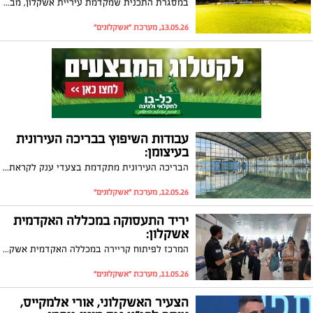
במסגרת התכנית שמקדמת עיריית אשקלון, מבוצעים בימים אלו פרויקטים מתקדמים לשדרוג מערכות התאורה והמיזוג במוסדות ציבור, מתקני ספורט ומוסדות חינוך ברחבי העיר בתמיכת משרד האנרגיה
13.05.26, מערכת "אשקלונים"
עבודות השיפוץ בבריכה העירונית
בעיצומן:
הבריכה העירונית מתקדמת בצעדי ענק לקראת פתיחה בקיץ הקרוב
12.05.26, מערכת "אשקלונים"
יריד התעסוקה במכללה האקדמית
אשקלון:
המרכז לפיתוח קריירה במכללה האקדמית אשקלון יקיים בקרוב - יום שני, 25.5.26 בין השעות 11:30-14:30 את יריד התעסוקה השנתי בהשתתפות עשרות חברות, מוסדות ומעסיקים מהגדולים במשק הישראלי, שיציעו אלפי משרות איכותיות לסטודנטים ולבוגרי המכללה
11.05.26, מערכת "אשקלונים"
הצעיר האשקלוני, אורי אלמקייס,