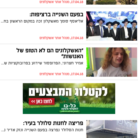
17.04.18, מנהל אתר אשקלונים
בפעם השנייה ברציפות:
אליאסף סומך מאשקלון זכה במקום הראשון בחידון הגמרא הארצי. זו השנה השנייה ברציפות בה תלמיד מבית הספר 'מעיין חיים ושלום' בעיר זוכה בפרס החידון המדובר
17.04.18, מנהל אתר אשקלונים
"האשקלונים הם לא הטופ של
האנושות"
אמיר חצרוני, הפרופסור שידוע בפרובוקציות שלו בפייסבוק, פרסם פוסט לאחר ביקור שערך בשבת האחרונה באשקלון ועורר סערה. חצרוני: "בשכונת שמשון אפשר למצוא שילוב נדיר של בניינים שצריכים שיפוץ עם אנשים שזקוקים למקלחת"
17.04.18, מנהל אתר אשקלונים
פריצה לחנות סלולר בעיר:
חנות הסלולר נפרצה בפעם השנייה ונזק אדיר נגרם לבעלי המקום. בשיחה עם "אשקלונים" הוא סיפר: "אני לא מעכל את זה, מדובר בנזק עצום"