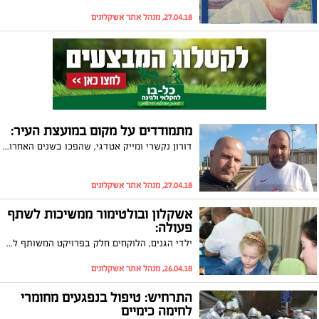
27.04.18, מנהל אתר אשקלונים
מתמודדים על מקום במועצת העיר:
דורון נקשרי ומייק אטדגי, שהפכו בשנים האחרונות לפעילים פוליטית, הודיעו השבוע כי הם מקימים רשימה חדשה שתתמודד בבחירות הקרובות על מושב במועצת העיר אשקלון
27.04.18, מנהל אתר אשקלונים
אשקלון ובולטימור ממשיכות לשתף
פעולה:
ילדי הגנים, הלוקחים חלק בפרויקט המשותף לשתי הערים, ציינו את יום הולדתה של המדינה והכינו ברכות אישיות באלבום מיוחד שנשלח ישירות לנשיא המדינה
26.04.18, מנהל אתר אשקלונים
התרחיש: טיפול בנפגעים מחומרי
לחימה כימיים