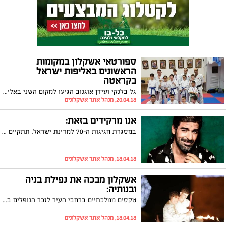
ספורטאי אשקלון במקומות
הראשונים באליפות ישראל
בקראטה
גל בלנקי ועידן אוגנוב הגיעו למקום השני באליפות הארצית. ספורטאים נוספים קטפו את המקום השלישי והמכובד
20.04.18, מנהל אתר אשקלונים
אנו מרקידים בזאת:
במסגרת חגיגות ה-70 למדינת ישראל, תתקיים מסיבת חוף בחוף דלילה באשקלון מחצות של ערב יום העצמאות ועד עלות השחר במסיבת החוף ינגנו כמה מהדיג'יים המובילים בארץ: DJ רועי זרחי, DJ מור אברהמי וDJ סמיילי. כמו כן, המסיבה תכלול מופע פריצה של הזמר רותם כהן. המסיבה מתקיימת ביוזמת משרד התרבות הספורט לרגל חחגיגות ה-70
18.04.18, מנהל אתר אשקלונים
אשקלון מבכה את נפילת בניה
ובנותיה:
טקסים ממלכתיים ברחבי העיר לזכר הנופלים במערכות ישראל ובפעולות האיבה. ראש העיר בפועל, תומר גלאם: "החלל העמוק שהותירו הנופלים הוא פצע פתוח שלעולם לא יגליד"
18.04.18, מנהל אתר אשקלונים