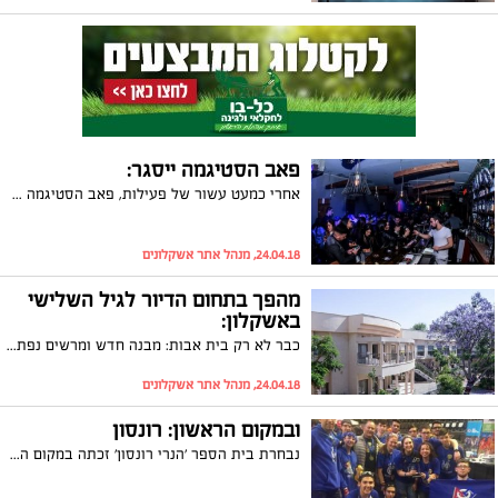
פאב הסטיגמה ייסגר:
אחרי כמעט עשור של פעילות, פאב הסטיגמה שהיה מחלוצי הפיכת חוף דלילה למתחם בילוי, סוגר את שעריו. בעלי המקום, עוז סננס: "אחרי כמעט עשור של חיי לילה נדירים, בצער רב אני מודיע על סגירת בר הסטיגמה"
24.04.18, מנהל אתר אשקלונים
מהפך בתחום הדיור לגיל השלישי
באשקלון:
כבר לא רק בית אבות: מבנה חדש ומרשים נפתח באשקלון עבור דיירי הגיל השלישי. בית האבות הלפרין מרחיב את שירותיו ופותח בית ליד הים עבור דיירים עצמאים שיזכו לתנאי מחייה מצוינים
24.04.18, מנהל אתר אשקלונים
ובמקום הראשון: רונסון
נבחרת בית הספר 'הנרי רונסון' זכתה במקום הראשון בתחרות רובוטיקה ארצית. תלמידי החטיבה העליונה בנו ותכנתו רובוט שענה על כל משימות התחרות ובכך גברו על קבוצות ממודיעין ותל אביב