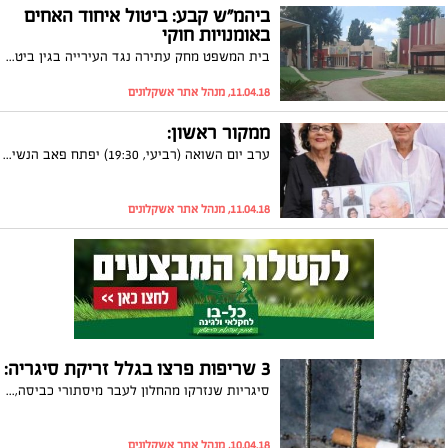
ביהמ"ש קבע: ביטול איחוד האחים
באומנויות חוקי
בית המשפט מחק עתירה נגד העירייה בגין ביטול איחוד אחים בבית הספר 'לאמנויות'. בנוסף קבע בית המשפט כי עיריית אשקלון פעלה בסבירות ובהתאם להנחיות משרד החינוך
11.04.18, מנהל אתר אשקלונים
ממקור ראשון:
ערב יום השואה (רביעי, 19:30) יפתח פאב הנשיא את המקום. בשונה מיום יום רגיל אשר פוקדים את הפאב צעירים לשתות בירה, יגיע למקום ניצול השואה יהושוע ורשבסקי, תושב העיר אשקלון, ניצול מחנה ההשמדה טרבלינקה שמשפחתו נספתה בזוועות ויספר את עדותו. הקהל הרחב מוזמן להגיע ולהשתתף בערב
11.04.18, מנהל אתר אשקלונים
3 שריפות פרצו בגלל זריקת סיגריה:
סיגריות שנזרקו מהחלון לעבר מיסתורי כביסה, גרמו ללא פחות משלוש שריפות לאחרונה. בכיבוי האש באשקלון מזהירים מפני התופעה שעלולה לגבות מחיר חיי אדם
10.04.18, מנהל אתר אשקלונים