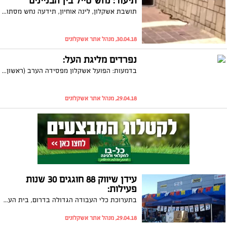
תיעוד: נחש טייל בין הבניינים
תושבת אשקלון, לינה אוחיון, תידעה נחש מסתובב בין הבניינים בשכונת ברנע. היא הזעיקה את המוקד העירוני ותיעדה את צעדיו
30.04.18, מנהל אתר אשקלונים
נפרדים מליגת העל:
בדמעות: הפועל אשקלון מפסידה הערב (ראשון) למ.ס אשדוד 1-0 ויורדת באופן רשמי לליגה השנייה. המאמן מסאי דגו: "צריכים להרים את הראש ולהמשיך הלאה"
29.04.18, מנהל אתר אשקלונים
עידן שיווק 88 חוגגים 30 שנות
פעילות:
בתערוכת כלי העבודה הגדולה בדרום, בית העסק המוביל לאספקה טכנית, "עידן שיווק 88", יחגוג בשבוע הבא 30 שנות פעילות בתערוכה עם מחירים מיוחדים והגרלות
29.04.18, מנהל אתר אשקלונים