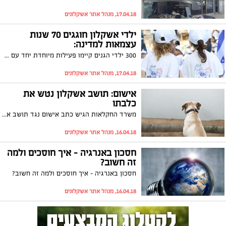
17.04.18, מנהל אתר אשקלונים
ילדי אשקלון חוגגים 70 שנות
עצמאות למדינה:
300 ילדי הגנים קיימו פעילות מיוחדת יחד עם חיילי גולני ליום העצמאות
17.04.18, מנהל אתר אשקלונים
אישום: תושב אשקלון נטש את
כלבתו
משרד החקלאות הגיש כתב אישום נגד תושב אשקלון בגין נטישת כלבתו באזור התעשייה שבעיר. תושב העיר כבן 60, מואשם כי בעת שכלבתו הייתה בזמן ייחום, הוביל אותה לאזור התעשייה ושם נטש אותה עד אשר נמצאה על ידי עוברי האורח. שר החקלאות ופיתוח הכפר, אורי אריאל: "אנחנו רואים אפס סובלנות בפגיעה ברווחת בעלי החיים"
16.04.18, מנהל אתר אשקלונים
חסכון באנרגיה – איך חוסכים ולמה
זה חשוב?
חסכון באנרגיה – איך חוסכים ולמה זה חשוב?
16.04.18, מנהל אתר אשקלונים