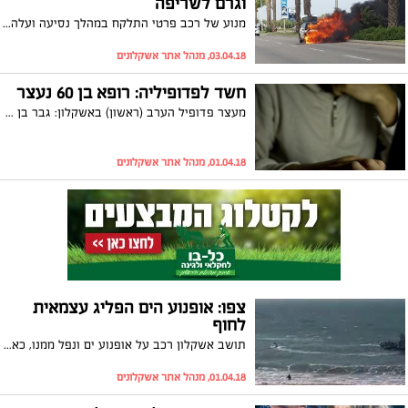
וגרם לשריפה
מנוע של רכב פרטי התלקח במהלך נסיעה ועלה באש. בעקבות השריפה, עצי דקל הובערו גם כן אך למרבה המזל האירוע הסתיים ללא נפגעים
03.04.18, מנהל אתר אשקלונים
חשד לפדופיליה: רופא בן 60 נעצר
מעצר פדופיל הערב (ראשון) באשקלון: גבר בן 60 מצפון הארץ הגיע כדי להיפגש עם נער כבן 15 מאשקלון. הוא נעצר מיד, אלא שאז התברר כי המצב חמור עוד יותר, שכן מדובר ברופא ילדים
01.04.18, מנהל אתר אשקלונים
צפו: אופנוע הים הפליג עצמאית
לחוף
תושב אשקלון רכב על אופנוע ים ונפל ממנו, כאשר האופנוע המשיך בשיט עצמאי לעבר החוף. השיטור הימי הגיע במהרה למקום, משה את הרוכב והדמים את מנוע האופנוע
01.04.18, מנהל אתר אשקלונים