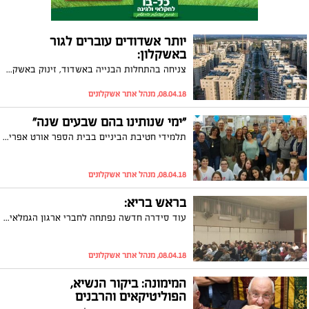
יותר אשדודים עוברים לגור
באשקלון:
צניחה בהתחלות הבנייה באשדוד, זינוק באשקלון: כך עולה מסקירה מיוחדת של ארגוני הקבלנים באשדוד ובאשקלון. כמו כן, מאזן ההגירה השלילי באשדוד, ניכר במאזן החיובי באשקלון. יו"ר הארגון באשקלון, דוד רוזנר: "המחירים הנוחים באשקלון ביחס לאשדוד יצרו בשנים האחרונות מגמה של מעבר צעירים מאשדוד לאשקלון"
08.04.18, מנהל אתר אשקלונים
"ימי שנותינו בהם שבעים שנה"
תלמידי חטיבת הביניים בבית הספר אורט אפרידר , משלבים את הנושא השנתי- 70 שנה למדינת ישראל, בכל תחומי הלימוד. מגי זלביגר, רכזת שכבה ח' חשבה על דרך יצירתית במיוחד לשילוב זה. ביוזמה מבורכת היא יצרה חיבור בין דורי בין תלמידי כיתה ח-2 לבין גמלאי בית הספר. החוט המקשר היה חגיגת העשור השביעי של הגמלאים יחד עם שבעים שנות קיומה של המדינה
08.04.18, מנהל אתר אשקלונים
בראש בריא:
עוד סידרה חדשה נפתחה לחברי ארגון הגמלאים העירוני, שכבר מזמן הוגדרו כצעירים חסרי מנוח, והם ממלאים את האולם פעם אחר פעם בבוקר, בצהריים ובערב במגוון הפעילויות המוצעות להם. הפעם הנושא הוא: בריאות טבעית
08.04.18, מנהל אתר אשקלונים
המימונה: ביקור הנשיא,
הפוליטיקאים והרבנים