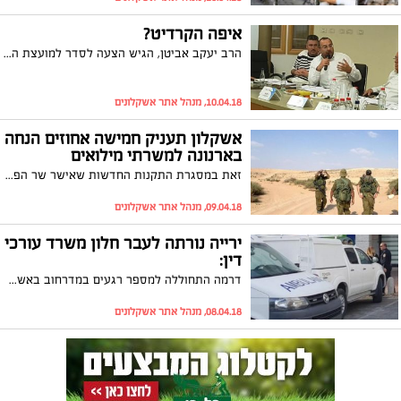
איפה הקרדיט?
הרב יעקב אביטן, הגיש הצעה לסדר למועצת העיר בה ביקש להעניק הנחה בארנונה למשרתי המילואים כפי שאישר שר הפנים, אריה דרעי. יממה לאחר מכן, העירייה הוציאה הודעה כי ביוזמת ראש העיר בפועל, תובא הצעה זאת לסדר היום. הרב אביטן: "הם יכולים להתהדר בקרדיט לא להם העיקר שיתחילו לעבוד"
10.04.18, מנהל אתר אשקלונים
אשקלון תעניק חמישה אחוזים הנחה
בארנונה למשרתי מילואים
זאת במסגרת התקנות החדשות שאישר שר הפנים, אריה דרעי. הדבר יובא לאישור מועצת העיר, ולאחר מכן מההטבה יוכלו ליהנות חיילי מילואים פעילים כהגדרתם בחוק שירות המילואים 2008
09.04.18, מנהל אתר אשקלונים
ירייה נורתה לעבר חלון משרד עורכי
דין:
דרמה התחוללה למספר רגעים במדרחוב באשקלון. זאת לאחר שירייה ניפצה את חלון משרדו של עורך הדין המוכר, שי רובין. עד מהרה הוברר כי מדובר בירייה שנורתה בטעות מרובה אוויר. עו"ד רובין: "5 דקות לפני הייתה אצלי לקוחה בהריון שישבה בכיסא שעליו התנפץ החלון. אני לא רוצה לחשוב מה היה עלול להגרם לה מהבהלה"
08.04.18, מנהל אתר אשקלונים