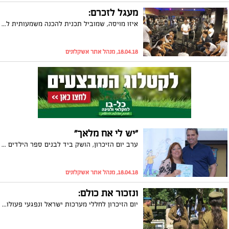
מעגל לזכרם:
איזו מויסה, שמוביל תכנית להכנה משמעותית לצה"ל, קיים בערב יום הזיכרון מפגש מרגש לחניכיו בו סיפר את סיפוריהם של חבריו שנפלו. אחד הנוכחים במקום סיפר: "כבכל שנה אנו מגיעים למכון לספוג עוד מהרוח המיוחדת של איזו שמוביל ומלמד אותנו לאהבת הארץ"
18.04.18, מנהל אתר אשקלונים
"יש לי אח מלאך"
ערב יום הזיכרון, הושק ביד לבנים ספר הילדים "יש לי אח מלאך" שנכתב על ידי העיתונאית, קרן אור אזולאי. הספר מגולל את סיפורו של אביהו אזולאי, בנו של יו"ר בית יד לבנים באשקלון דניאל אזולאי, שגדל בצילו של האח אמיל ז"ל שנפל באסון המסוקים. היזם ואיש העסקים, אלי אלעזרא, הדהים את הנוכחים כשהודיע שירכוש עותקים עבור כל תלמידי כיתות א' באשקלון
18.04.18, מנהל אתר אשקלונים
ונזכור את כולם:
יום הזיכרון לחללי מערכות ישראל ונפגעי פעולות האיבה: פירוט הטקסים ברחבי העיר אשקלון