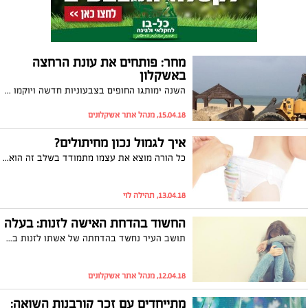
מחר: פותחים את עונת הרחצה
באשקלון
השנה ימותגו החופים בצבעוניות חדשה ויוקמו מגרשים ייעודיים למשחקי כדור שונים; כמו כן, ארבעה אופנועי ים עומדים לרשות המצילים ככלי עבודה חשוב שיסייע להציל חיי אדם וגם - יושם דגש על אכיפת מקרים של השלכת פסולת והקמת רעש במטרה לשמור על הסדר הציבורי בחופים
15.04.18, מנהל אתר אשקלונים
איך לגמול נכון מחיתולים?
כל הורה מוצא את עצמו מתמודד בשלב זה הוא אחר עם אתגר הגמילה מחיתולים. משיטוט קצר ברשת נמצאו כ- 20 גישות שונות. איך נדע באיזה לבחור? ביקשנו מתהילה לוי לעשות קצת סדר בבלגן..
13.04.18, תהילה לוי
החשוד בהדחת האישה לזנות: בעלה
תושב העיר נחשד בהדחתה של אשתו לזנות בסרסרות ובהפצת תמונות עירום שלה ברשת. לאחר שפנה לעורכת הדין לימור רוט חזן, התיק כנגדו נסגר
12.04.18, מנהל אתר אשקלונים
מתייחדים עם זכר קורבנות השואה: