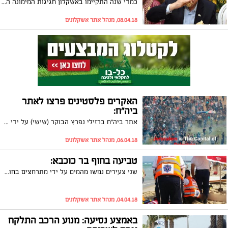
כמדי שנה התקיימו באשקלון חגיגות המימונה המסורתיות: נשיא המדינה, ראובן ריבלין, שוב היה אורח הכבוד בבית משפחת סבח. וגם: אילו עוד שרים ביקרו בעיר, מי מהפוליטיקאים המקומיים קיים סבב מימונות
08.04.18, מנהל אתר אשקלונים
האקרים פלסטינים פרצו לאתר
ביה"ח:
אתר ביה"ח ברזילי נפרץ הבוקר (שישי) על ידי האקרים פרו-פלסטינים ששתלו בו תמונה עם כיתוב: "ירושלים בירת פלסטין"
06.04.18, מנהל אתר אשקלונים
טביעה בחוף בר כוכבא:
שני צעירים נמשו מהמים על ידי מתרחצים בחוף בר כןכבא לאחר שככל הנראה נסחפו והחלו לטבוע. הם פונו לביה"ח ברזילי במצב קל ובינוני
04.04.18, מנהל אתר אשקלונים
באמצע נסיעה: מנוע הרכב התלקח