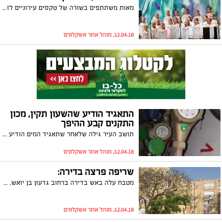
מאות משתתפים בשורה של טקסים עירוניים לזכר ששת מיליון היהודים שנרצחו בשואה. האירועים התקיימו בסימן '70 שנה למדינת ישראל'
12.04.18, מנהל אתר אשקלונים
התאגיד הודיע שהשעון תקין, מכון
התקנים קבע ההיפך
תושב העיר גילה שלאחר שתאגיד המים הודיע לו ששעון המים שלו תקין, מכון התקנים שביצע את הבדיקה קבע שהשעון לא תקין. הוא פנה בדרישה לקבל החזר אך ללא הועיל. איציק נפש פנה במכתב התראה לעירייה וכספו הושב. העירייה: "ההחזרים הוחזרו עוד בטרם התערבות עו"ד"
12.04.18, מנהל אתר אשקלונים
שריפה פרצה בדירה:
מטבח עלה באש בדירה ברחוב גדעון בן יואש, בהמשך לדיווח הושגה שליטה על השריפה והאירוע הסתיים ללא נפגעים. חוקר שריפות החל בחקירת האירוע
12.04.18, מנהל אתר אשקלונים