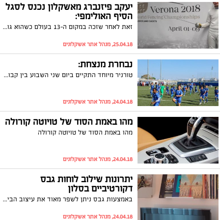
יעקב פיזנברג מאשקלון נכנס לסגל
הסיף האולימפי:
זאת לאחר שזכה במקום ה-13 בעולם כשהוא גובר על סייפים מסין, שוויץ ופינלנד; נבחרת הגברים מישראל, בה השתתף זכתה במקום הרביעי בעולם
25.04.18, מנהל אתר אשקלונים
נבחרת מנצחת:
טורניר מיוחד התקיים ביום שני השבוע בין קבוצת ילדים מהחינוך המיוחד לבין קבוצות במחלקת הנוער של הפועל אשקלון. מנכ"לית החברה העירונית, רונית מצליח: "הנושא של תרומה לקהילה זהו הדבר החשוב ביותר שאנו מובילים בכל קבוצות הספורט"
24.04.18, מנהל אתר אשקלונים
מהו באמת הסוד של טויוטה קורולה
מהו באמת הסוד של טויוטה קורולה
24.04.18, מנהל אתר אשקלונים
יתרונות שילוב לוחות גבס
דקורטיביים בסלון
באמצעות גבס ניתן לשפר מאוד את עיצוב הבית על שלל החדרים שבו אך בפרט, ניתן לשנות את עיצוב הסלון. את הדקורציה מקובל לבצע באמצעות יישום של לוחות גבס אשר מעניקים לסלון אופי שונה לגמרי וכל זאת, בשילוב הרבה מאוד יתרונות.
24.04.18, מנהל אתר אשקלונים