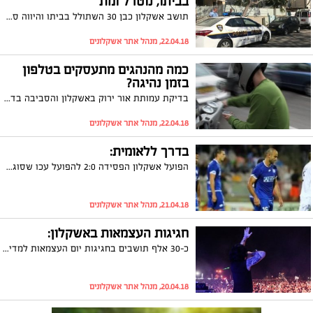
בביתו, נוטרל ומת
תושב אשקלון כבן 30 השתולל בביתו והיווה סכנה לחיי אימו ולחייו לאחר שחתך את עצמו בסכין. שוטרים שהוזעקו למקום ניסו להשתלט עליו, כאשר לבסוף הצליחו רק באמצעות טייזר. צוות מד"א שניסה להרגיעו באמצעות תרופה, נאלץ לבצע בו החייאה ולבסוף לקבוע את מותו
22.04.18, מנהל אתר אשקלונים
כמה מהנהגים מתעסקים בטלפון
בזמן נהיגה?
בדיקת עמותת אור ירוק באשקלון והסביבה בדקה כמה מהנהגים מתעסקים עם הנייד שלהם בזמן נהיגה? ארז קיטה מנכ"ל עמותת אור ירוק: "כדי לצמצם את התופעה המסוכנת של נהגים שעסוקים בהיסח דעת בזמן נהיגה, הגיע הזמן שהמדינה תילחם בנהגים שמזלזלים ומסכנים את החיים של כולנו, באמצעות הגברת ההרתעה"
22.04.18, מנהל אתר אשקלונים
בדרך ללאומית:
הפועל אשקלון הפסידה 2:0 להפועל עכו שסוגרת את הטבלה ומדרדרת צעד נוסף לעבר הליגה הלאומית. בשבוע הבא יתקיים המשחק המכריע
21.04.18, מנהל אתר אשקלונים
חגיגות העצמאות באשקלון:
כ-30 אלף תושבים בחגיגות יום העצמאות למדינת ישראל: אשקלון חגגה 70 שנות עצמאות עם האומנים הכי גדולים ובמסיבת חוף שנמשכה אל תוך הלילה
20.04.18, מנהל אתר אשקלונים