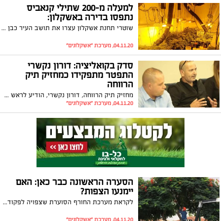
למעלה מ-200 שתילי קנאביס
נתפסו בדירה באשקלון:
שוטרי תחנת אשקלון עצרו את תושב העיר כבן 30 שהחזיק מעבדה לגידול סמים בדירתו בעיר. מעצרו הוארך
04.11.20, מערכת "אשקלונים"
סדק בקואליציה: דורון נקשרי
התפטר מתפקידו כמחזיק תיק
הרווחה
מחזיק תיק הרווחה, דורון נקשרי, הודיע לראש העיר, תומר גלאם, כי הוא מתפטר מתפקידו כממונה על תיק זה. נקשרי: "על מנת להחזיק בתיק, על ראש הרשות המקומית להעמיד כלים פרקטיים ולהגדיר חזון ברור"
04.11.20, מערכת "אשקלונים"
הסערה הראשונה כבר כאן: האם
יימנעו הצפות?
לקראת מערכת החורף הסוערת שצפויה לפקוד את האזור, בעיריית אשקלון נערכו על מנת למנוע הצפות שחוזרות ונשנות בכל שנה מחדש. מחסומים ברחוב הנמר, משאבות מים וניקוי קולטנים
04.11.20, מערכת "אשקלונים"