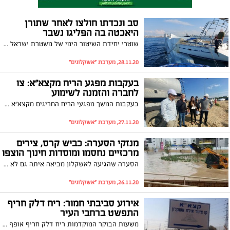
סב ונכדתו חולצו לאחר שתורן
היאכטה בה הפליגו נשבר
שוטרי יחידת השיטור הימי של משטרת ישראל חילצו לפני זמן קצר מול חופי אשקלון יאכטה במצוקה ועליה סבא ונכדתו
28.11.20, מערכת "אשקלונים"
בעקבות מפגע הריח מקצא"א: צו
לחברה והזמנה לשימוע
בעקבות המשך מפגעי הריח החריגים מקצא"א אשקלון: המשרד להגנת הסביבה יוציא היום צו לחברה להפסקת המפגע, ולהשבתה מפעילות שוטפת של המכל שהתגלתה בו תקלה, כאשר מנהלי קצא"א יזומנו לשימוע במשרד
27.11.20, מערכת "אשקלונים"
מנזקי הסערה: כביש קרס, צירים
מרכזיים נחסמו ומוסדות חינוך הוצפו
הסערה שהגיעה לאשקלון מביאה איתה גם לא מעט נזקים, כאשר שכונת אגמים סופגת כמות משקעים עצומה. כנסו לסיקור המלא בעקבות מזג האוויר הסוער
26.11.20, מערכת "אשקלונים"
אירוע סביבתי חמור: ריח דלק חריף
התפשט ברחבי העיר
משעות הבוקר המוקדמות ריח דלק חריף אופף את העיר אשקלון. איגוד ערים לאיכות הסביבה נפת אשקלון מדווח כי מקור הריח הינו ככל הנראה דליפה מגג מיכל דלק גולמי של חברת קצא"א. התושבים מתבקשים לסגור חלונות ולהימנע מפעילות מאומצת בחוץ