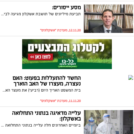
מסע ייסורים:
תביעת מיליונים של תושבת אשקלון מגיעה לביהמ"ש. זאת לאחר ניתוח בקיבה שעשתה בבית החולים "קפלן", והסתבך וגרם לה ל-12 אשפוזים בבית חולים "ברזילי" תוך שנגרמו לה כאבים, הגבלות ונכויות. מי שמייצג את האישה הוא עורך הדין איל כהן
12.11.20, מערכת "אשקלונים"
החשד להתעללות בפעוט: האם
נעצרה, מעצרו של האב הוארך
בית המשפט האריך היום (רביעי) את מעצר האב החשוד בהתעללות בבנו הפעוט כבן 4 חודשים. התינוק סובל מדימומים בראשו ומחבלות חמורות בגופו. המשטרה עצרה גם את האם, אך ההורים מכחישים את המיוחס להם
11.11.20, מערכת "אשקלונים"
עלייה מדאיגה בנתוני התחלואה
באשקלון:
ביומיים האחרונים חלה עלייה בנתוני התחלואה של מגיפת הקורונה באשקלון. כיום ישנם 71 חולים פעילים בעיר, מתוכם 33 התווספו רק בשבוע האחרון