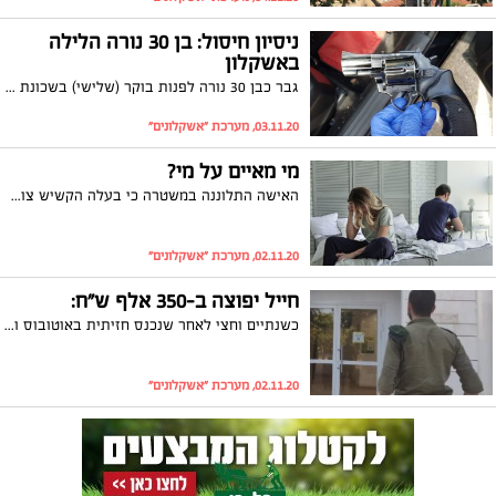
ניסיון חיסול: בן 30 נורה הלילה
באשקלון
גבר כבן 30 נורה לפנות בוקר (שלישי) בשכונת שמשון באשקלון. הוא נפצע באורח קל בקרסול ופונה לביה"ח ברזילי. המשטרה פתחה בחקירה
03.11.20, מערכת "אשקלונים"
מי מאיים על מי?
האישה התלוננה במשטרה כי בעלה הקשיש צועק עליה והיא חשה מאוימת. הוא מצדו השיב: "אני לא שומע טוב לכן אני מרים את הקול". בנוסף, הגיש הבעל תביעה לפירוק שיתוף לאחר למעלה מ 45 שנות נישואין וטוען : "היא ממררת לי את החיים"
02.11.20, מערכת "אשקלונים"
חייל יפוצה ב-350 אלף ש"ח:
כשנתיים וחצי לאחר שנכנס חזיתית באוטובוס ושבר את הירך: החייל יפוצה ב-350 אלף שקלים בעקבות התאונה. את החייל ייצג עורך הדין איל כהן
02.11.20, מערכת "אשקלונים"