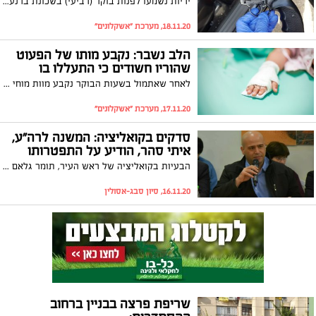
יריות נשמעו לפנות בוקר (רביעי) בשכונת ברנע באשקלון. זאת לאחר שאלמונים ירו על בית פרטי ונמלטו מהמקום. המשטרה פתחה במצוד אחר החשודים
18.11.20, מערכת "אשקלונים"
הלב נשבר: נקבע מותו של הפעוט
שהוריו חשודים כי התעללו בו
לאחר שאתמול בשעות הבוקר נקבע מוות מוחי לפעוט בן הארבעה חודשים שהוריו חשודים כי התעללו בו, לפני כשעה קלה נדם ליבו. מעצרם של ההורים הוארך
17.11.20, מערכת "אשקלונים"
סדקים בקואליציה: המשנה לרה"ע,
איתי סהר, הודיע על התפטרותו
הבעיות בקואליציה של ראש העיר, תומר גלאם ממשיכות: המשנה לראש העיר, איתי סהר, הודיע כי הוא מתפטר מחברותו בקואליציה. סהר: "בתרבות הניהול הנוכחית אי אפשר להתקדם"
16.11.20, סיון סבג-אסולין
שריפת פרצה בבניין ברחוב