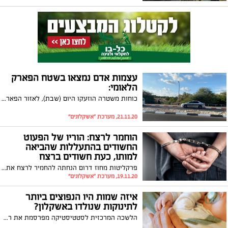
עצמות אדם נמצאו בשטח הפארק
הלאומי:
כוחות משטרה הוזעקו היום (שבת), לאזור הפארק הלאומי. זאת לאחר שהתקבל דיווח כי נמצאו במקום עצמות אדם. המשטרה פתחה בחקירה
21.11.20, מערכת "אשקלונים"
הוחמר לרצח: הוריו של הפעוט
החשודים בהתעללות שהביאה
למותו, כעת חשודים ברצח
פרקליטות מחוז דרום הנחתה להחמיר לרצח את החשד נגד הורי הפעוט בן ה-4 חודשים שמת השבוע מפצעיו בבית החולים ברזילי באשקלון. כך נודע היום (חמישי), כאשר הוחלט גם להעביר את גופתו של התינוק לנתיחה
19.11.20, מערכת "אשקלונים"
איזה שמות היו הנפוצים ביותר
לתינוקות שנולדו באשקלון?
הלשכה המרכזית לסטטיסטיקה מפרסמת את רשימת השמות הפרטיים הנפוצים ביותר שניתנו לילדים בשנת 2019 בישראל. ומה היו השמות הנפוצים באשקלון לשנה זאת? רשימת 20 השמות המובילים לבנים ולבנות