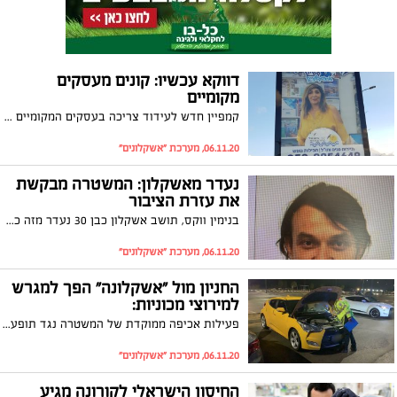
דווקא עכשיו: קונים מעסקים
מקומיים
קמפיין חדש לעידוד צריכה בעסקים המקומיים באשקלון יצא לדרך. עשרות שלטי חוצות עליהם מתנוססות תמונות בעלי העסקים באשקלון, עלו ברחבי העיר במטרה לעידוד הצריכה המקומית
06.11.20, מערכת "אשקלונים"
נעדר מאשקלון: המשטרה מבקשת
את עזרת הציבור
בנימין ווקס, תושב אשקלון כבן 30 נעדר מזה כשבוע. במשטרה מבקשים את עזרת הציבור במציאתו
06.11.20, מערכת "אשקלונים"
החניון מול "אשקלונה" הפך למגרש
למירוצי מכוניות:
פעילות אכיפה ממוקדת של המשטרה נגד תופעת כלי הרכב המשופרים הביאה להורדה מהכביש של 9 כלי רכב. הפעילות התמקדה בחניון "אשקלונה" לשם מגיעים הרכבים בלילות
06.11.20, מערכת "אשקלונים"
החיסון הישראלי לקורונה מגיע