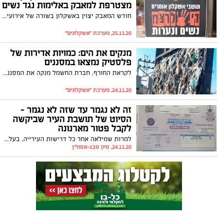
מצטרפת למאבק באלימות נגד נשים
חודש המאבק יצוין באשקלון בשורה של אירועים וביציאתו לדרך של מיזם 'שומרות הסף' לזיהוי ודיווח של מקרי אלימות. סגנית ראש העיר הממונה על הרשות לביטחון קהילתי, קידום מעמד האישה ושוויון מגדרי, מיריי אלטיט: "המקום שלנו כחברה לשים לב לסימנים ולהיעזר באנשי מקצוע, משפחה וחברים על מנת למנוע את האסון הבא"
25.11.20, מערכת "אשקלונים"
מנקים את הים: כמויות אדירות של
פלסטיק נמצאו במסננים
לקראת החורף, חברת החשמל מנקה את המסננים של תעלות הקירור בתחנות הכוח שלה. בתחנת הכוח רוטנברג באשקלון נערמו כמויות גדולות של פסולת פלסטיק שנשאבה מהים. את הפלסטיק החברה מעבירה למחזור
24.11.20, מערכת "אשקלונים"
זה לא נגמר עד שזה לא נגמר -
הסיוט של תושבת העיר שביקשה
לקבל פטור מארנונה
למרות שמילאה אחר כל דרישות העירייה, בעלת דירה באשקלון גילתה לתדהמתה כי הוטל עיקול על חשבונה. לאחר שהסדירה את העניין היא ביקשה לקבל פיצוי על פגיעה בשמה הטוב. מה פסק בית המשפט?
24.11.20, סיון סבג-אסולין