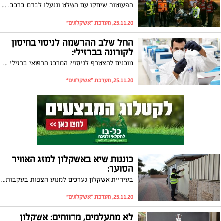
הפעוטות שיחקו עם השלט וננעלו לבדם ברכב. כונני ידידים חילצו אותן בשלום לאחר שעמלו זמן רב. בידידים מבקשים מההורים ליישם את "כלל המפתח"
25.11.20, מערכת "אשקלונים"
החל שלב ההרשמה לניסוי בחיסון
לקורונה בברזילי:
מוכנים להצטרף לניסוי? המרכז הרפואי ברזילי החל בסינון מתנדבים לביצוע מחקר לחיסון המכון הביולוגי לקורונה – שלב ב' של BriLife, חיסון המכון הביולוגי
25.11.20, מערכת "אשקלונים"
כוננות שיא באשקלון למזג האוויר
הסוער:
בעיריית אשקלון נערכים למנוע הצפות בעקבות מזג האוויר הסוער שצפוי לפקוד את אזורנו החל משעות הערב (רביעי). הודעות נתלו על דלתות הבתים, משאבות הוצבו במוקדים בעייתיים, והתושבים התבקשו לחנות את רכבם במקומות שלא מועדים להצפות
25.11.20, מערכת "אשקלונים"
לא מתעלמים, מדווחים: אשקלון