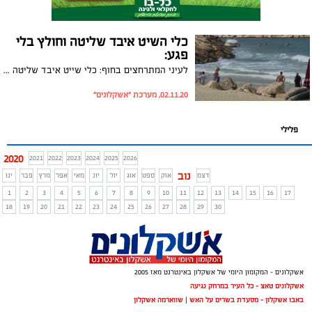
כלי השיט איבד שליטה וחולץ בלי
פגע:
לעיני המתרחצים בחוף: כלי שייט איבד שליטה והחל להתנפץ על שובר הגלים. שוטרי השיטור הימי פעלו מהר וחילצו את כלי השיט ואת ארבעת יושביו ללא פגע
02.11.20, מערכת "אשקלונים"
פלילי
2020
2021
2022
2023
2024
2025
2026
נוב
דצמ
אוק
ספט
אוג
יול
יונ
מאי
אפר
מרץ
פבר
ינו
1
2
3
4
5
6
7
8
9
10
11
12
13
14
15
16
17
18
19
20
21
22
23
24
25
26
27
28
29
30
אשקלונים - המקומון היומי של אשקלון באינטרנט מאז 2005
אשקלונים טאצ - כל העיר במרחק נגיעה
באבו אשקלון - מסעדת בשרים על האש
|
שווארמה אשקלון