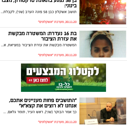
בן 58 נפגע בתאונת טרקטורון, מצבו
בינוני:
תושב אשקלון כבן 58 פונה הערב (שני), לקבלת טיפול בביה"ח "ברזילי" לאחר שהתהפך עם הטרקטורון כליו רכב. הוא פונה במצב בינוני עם חבלת ראש
30.11.20, מערכת "אשקלונים"
בת 16 נעדרת: המשטרה מבקשת
את עזרת הציבור
המשטרה מבקשת את עזרת הציבור במציאת, אושר גטה, בת ה-16 מאשקלון, אשר נעדרת מיום רביעי
30.11.20, מערכת "אשקלונים"
"התושבים פחות מעניינים אתכם,
אנחנו לא רוצים את קצא"א"
כך אמר הבוקר (שני), ראש העיר, תומר גלאם, שהשתתף בוועדה להגנת הסביבה במעמד השרה להגנת הסביבה, גילה גמליאל, יו״ר הוועדה, ח״כ מיקי חיימוביץ׳ וחברי הוועדה. צפו בדבריו
30.11.20, מערכת "אשקלונים"