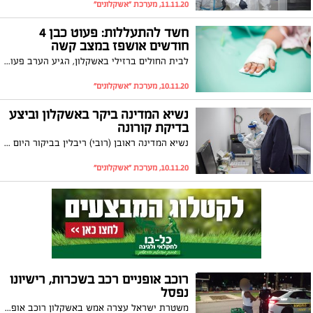
11.11.20, מערכת "אשקלונים"
חשד להתעללות: פעוט כבן 4
חודשים אושפז במצב קשה
לבית החולים ברזילי באשקלון, הגיע הערב פעוט כבן 4 חודשים כשהוא סובל מחבלות קשות. במשטרה בודקים חשד להתעללות בחסר ישע
10.11.20, מערכת "אשקלונים"
נשיא המדינה ביקר באשקלון וביצע
בדיקת קורונה
נשיא המדינה ראובן (רובי) ריבלין בביקור היום (שלישי) במרכז לרפואה יועצת של כללית באשקלון: "קופות החולים ורופאים בקהילה הם בחזית המאבק בנגיף"
10.11.20, מערכת "אשקלונים"
רוכב אופניים רכב בשכרות, רישיונו
נפסל
משטרת ישראל עצרה אמש באשקלון רוכב אופניים חשמליים בגין נהיגה תחת השפעת אלכוהול ברמה של פי 3 מעל המותר. על אף כי רכב באופניים, רישיון הנהיגה שלו נפסל