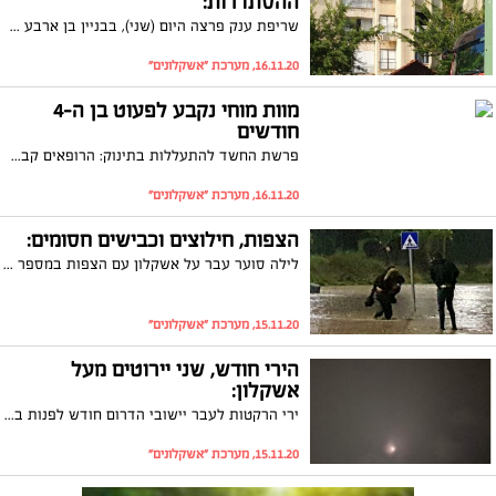
ההסתדרות:
שריפת ענק פרצה היום (שני), בבניין בן ארבע קומות ברחוב ההסתדרות באשקלון. כוחות כיבוי הוזנקו למקום ופעלו לכיבוי השריפה ולאיתור לכודים. מספר רב של דיירים שאפו עשן ופונו לקבלת טיפול רפואי
16.11.20, מערכת "אשקלונים"
מוות מוחי נקבע לפעוט בן ה-4
חודשים
פרשת החשד להתעללות בתינוק: הרופאים קבעו מוות מוחי לפעוט. האם החשודה התפרצה במהלך הדיון להארכת מעצרה כלפי נציגות היחידה החוקרת: "אתכן צריך לעצור עם השקרים שלכן, בושה וחרפה"
16.11.20, מערכת "אשקלונים"
הצפות, חילוצים וכבישים חסומים:
לילה סוער עבר על אשקלון עם הצפות במספר מוקדים בשל הגשם הכבד. רחוב הנמר שוב עלה על גדותיו, תושבים נתקעו ברכבם בכביש רבין
15.11.20, מערכת "אשקלונים"
הירי חודש, שני יירוטים מעל
אשקלון:
ירי הרקטות לעבר יישובי הדרום חודש לפנות בוקר (ראשון). שתי רקטות יורטו מעל שמי העיר. באשקלון פותחים מקלטים
15.11.20, מערכת "אשקלונים"