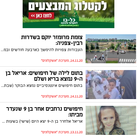
צומת מרומזר יוקם בשדרות
רבין-צפניה:
העבודות צפויות להימשך כארבעה חודשים ובמסגרתן יהיו שיבושי תנועה רבים
14.11.20, מערכת "אשקלונים"
בתום לילה של חיפושים: אריאל בן
ה-9 נמצא בריא ושלם
בתום חיפושים אינטנסיביים נמצא הבוקר (שבת) אריאל אלחרר בן ה-9 שנעדר מאז שעות הצהרים אתמול על ידי השוטרים בבית של השכן. אימו ראתה אותו ופרצה בבכי: "איפה היית ילד שלי?"
14.11.20, מערכת "אשקלונים"
חיפושים נרחבים אחר בן 9 שנעדר
מביתו:
אריאל אלחרר בן ה-9 יצא היום (שישי) בשעות הצהרים מביתו באשקלון ומאז נעלמו עקבותיו. המשטרה פתחה בחיפושים נרחבים ומבקשת את עזרת הציבור במציאותו
13.11.20, מערכת "אשקלונים"