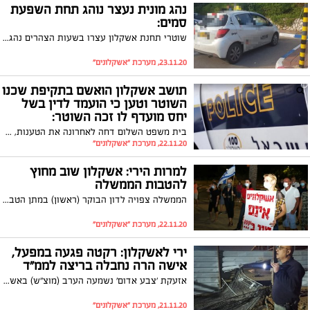
נהג מונית נעצר נוהג תחת השפעת
סמים:
שוטרי תחנת אשקלון עצרו בשעות הצהרים נהג מונית בחשד שנהג תחת השפעת סמים. רישיונו של הנהג נפסל ל-30 יום
23.11.20, מערכת "אשקלונים"
תושב אשקלון הואשם בתקיפת שכנו
השוטר וטען כי הועמד לדין בשל
יחס מועדף לו זכה השוטר:
בית משפט השלום דחה לאחרונה את הטענות, אולם מתח ביקורת חריפה על האופן שבו המשטרה ניהלה את חקירת האירוע
22.11.20, מערכת "אשקלונים"
למרות הירי: אשקלון שוב מחוץ
להטבות הממשלה
הממשלה צפויה לדון הבוקר (ראשון) במתן הטבות ליישובי עוטף עזה ובתכנית חוסן ליישובים על רקע המצב הביטחוני. העיר אשקלון שוב נותרה מחוץ לדיון
22.11.20, מערכת "אשקלונים"
ירי לאשקלון: רקטה פגעה במפעל,
אישה הרה נחבלה בריצה לממ"ד
אזעקת 'צבע אדום' נשמעה הערב (מוצ"ש) באשקלון. רקטה אחת נורתה לעבר העיר ופגעה במפעל באזור התעשייה הדרומי. בתוך כך, אישה בהריון נחבלה כאשר רצה לממ"ד ואושפזה בביה"ח ברזילי
21.11.20, מערכת "אשקלונים"