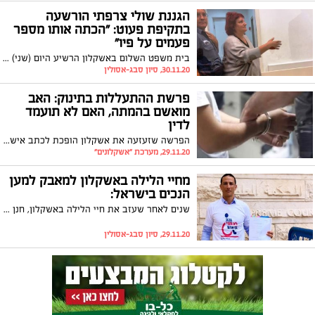
הגננת שולי צרפתי הורשעה
בתקיפת פעוט: "הכתה אותו מספר
פעמים על פיו"
בית משפט השלום באשקלון הרשיע היום (שני) את הגננת שולמית צרפתי בתקיפתו של פעוט כשהוא מתבסס בעיקר על עדותה של סייעת שפנתה למשטרה לאחר שהאירוע עצמו לא תועד במצלמות. צרפתי: "נעשה לי עוול"
30.11.20, סיון סבג-אסולין
פרשת ההתעללות בתינוק: האב
מואשם בהמתה, האם לא תועמד
לדין
הפרשה שזעזעה את אשקלון הופכת לכתב אישום: מחומר החקירה עולה כי האב (27) נהג באגרסיביות בבנו הפעוט עוד קודם לאירוע שהוביל לאשפוזו, טענותיו כי הנזקים החומרים נגרמו מפורמולת חלב נדחו על ידי הרופאים. הפרקליטות החליטה כי האם שהתריעה על כך בפני בעלה, לא תועמד לדין
29.11.20, מערכת "אשקלונים"
מחיי הלילה באשקלון למאבק למען
הנכים בישראל:
שנים לאחר שעזב את חיי הלילה באשקלון, חנן טל, משמש כמנכ"ל בהתנדבות של העמותה למען הנכים בישראל - "נכה, לא חצי בן אדם". בראיון ראשון "לאשקלונים" הוא מספר על המסע הייחודי שהוא עובר מזה כשש שנים וכיצד החליף את הקוקטיילים והצ'ייסרים בבר בחסימות כבישים ובפגישות עם שר האוצר
29.11.20, סיון סבג-אסולין