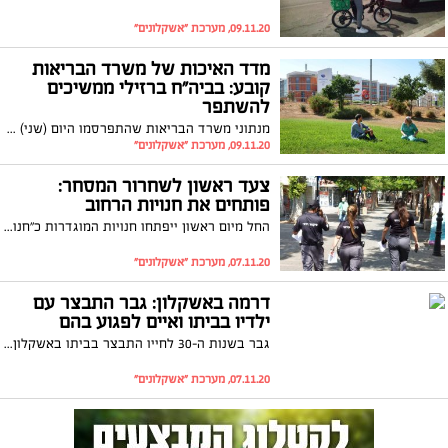
09.11.20, מערכת "אשקלונים"
מדד האיכות של משרד הבריאות
קובע: בביה"ח ברזילי ממשיכים
להשתפר
מנתוני משרד הבריאות שהתפרסמו היום (שני) עולה כי המרכז הרפואי ברזילי מוביל ארצי במדדי האיכות הלאומיים. אחד המדדים בהם השתפר ביותר בית החולים הוא באיכות הטיפול שהוא מעניק בעת אירועי שבץ מוחי
09.11.20, מערכת "אשקלונים"
צעד ראשון לשחרור המסחר:
פותחים את חנויות הרחוב
החל מיום ראשון ייפתחו חנויות המוגדרות כ"חנויות רחוב". איזה חנויות ייפתחו ובאילו תנאים
07.11.20, מערכת "אשקלונים"
דרמה באשקלון: גבר התבצר עם
ילדיו בביתו ואיים לפגוע בהם
גבר בשנות ה-30 לחייו התבצר בביתו באשקלון ואיים לפגוע בילדיו הקטנים. שוטרי תחנת אשקלון פרצו לבית והוציאו את הילדים ללא פגע. הטא נעצר וילדיו הועברו לחזקת בני משפחתם
07.11.20, מערכת "אשקלונים"