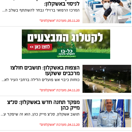
לניסוי באשקלון:
המרכז הרפואי ברזילי נבחר להשתתף בשלב השני והמורחב של הניסוי בחיסון שפיתח המכון למחקר ביולוגי. פרופ' שלמה מעין, ראש צוות המחקר בברזילי: "נרגש לראות כיצד קידמה מדעית ישראלית ייצרה חיסון לקורונה, ורבים סיכוייו להצליח"
05.11.20, מערכת "אשקלונים"
הצפות באשקלון: תושבים חולצו
מרכבים ששקעו
כוחות כיבוי אש פועלים הלילה ברחבי העיר לאחר שהתקבלו הודעות על הצפות במספר מוקדים. תושבים רבים חולצו מרכביהם ששקעו במי הגשמים
04.11.20, מערכת "אשקלונים"
מפקד תחנה חדש באשקלון: סנ"צ
מייק כהן
תושב אשקלון, סנ"צ מייק כהן, הוא זה שיפקד על תחנת המשטרה בעיר החל מהיום (רביעי). סנ"צ כהן: "מתכונן לאתגרים הרבים שעומדים בפנינו"
04.11.20, מערכת "אשקלונים"