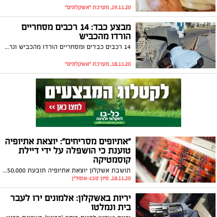
19.11.20, מערכת "אשקלונים"
מבצע כבד: 14 רכבים מסחריים
הורדו מהכביש
14 רכבים כבדים ומסחריים הורדו מהכביש ונרשמו 57 דו"חות, לאחר פעילות אכיפה ממוקדת של שוטרי משטרת ישראל באשקלון. במהלך הפעילות, נמצאו ליקויים בטיחותיים חמורים המסכנים חיי אדם בדרכים
18.11.20, מערכת "אשקלונים"
"אתיופים מסריחים": יוצאת אתיופיה
טוענת כי הושפלה על ידי דיילת
קוסמטיקה
תושבת אשקלון יוצאת אתיופיה תובעת 50,000 ₪ מרשת "קרליין". זאת לאחר שלטענתה אחת העובדות בחברה כינתה אותה ואת בנה "אתיופים מסריחים". הדיילת הושעתה ומחברת "קרליין" נמסר: "מבקשים לגנות בתוקף כל ביטוי של גזענות"
18.11.20, סיון סבג-אסולין
יריות באשקלון: אלמונים ירו לעבר
בית ונמלטו