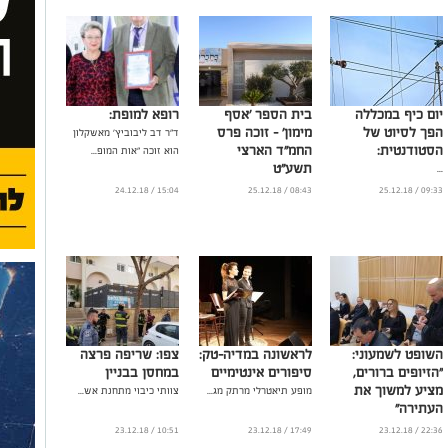
יום כיף במכללה
בית הספר 'אסף
רופא למופת:
הפך לסיוט של
מימון' - זוכה פרס
ד"ר דב ליבוביץ' מאשקלון
הסטודנטית:
החמ"ד הארצי
הוא זוכה "אות המופ...
תשע"ט
...
...
15:04 / 24.12.18
08:43 / 25.12.18
09:33 / 25.12.18
השופט לשמעוני:
לראשונה במדיה-טק:
צפו: שריפה פרצה
"הזיופים ברורים,
סיפורים אינטימיים
במחסן בבניין
מציע למשוך את
מופע תיאטרלי מרתק מג...
צוותי כיבוי מתחנת אש...
העתירה"
...
10:51 / 23.12.18
17:49 / 23.12.18
22:36 / 23.12.18