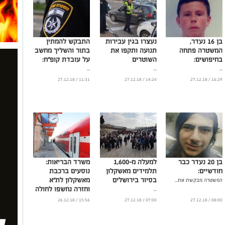
בן 16 נעדר,
נעצרו בגין עבירות
התבקש להמתין
המשטרה פתחה
תנועה ותקפו את
בתור והשליך מחשב
בחיפושים:
השוטרים
על עובדת קופ"ח:
...
...
...
11:31 / 27.12.18
14:24 / 27.12.18
16:29 / 27.12.18
בן 20 נעדר כבר
למעלה מ-1,600
משרד הבריאות:
חודשיים:
תלמידים מאשקלון
נוסעים ברכבת
בסיור בירושלים
מאשקלון לת"א
המשטרה מבקשת את...
וחזרה נחשפו לחולה
...
חצבת
15:56 / 26.12.18
07:00 / 27.12.18
08:00 / 27.12.18
...