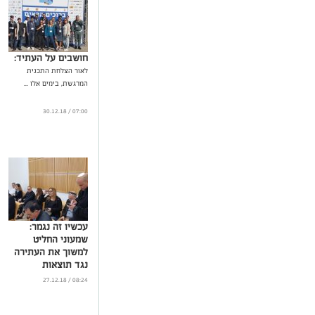
חושבים על העתיד:
לאור הצלחת התכנית
המרגשת, בימים אלו ...
07:00 / 30.12.18
עכשיו זה נגמר:
שמעוני החליט
למשוך את העתירה
נגד תוצאות
הבחירות
08:24 / 27.12.18
...