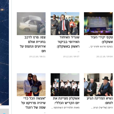
טקס יקירי העיר
שגריר האיחוד
צפו: פרץ לרכב
אשקלון:
האירופי בביקור
בחניית אולם
ראשון באשקלון:
אירועים ונתפס על
בטקס מרגש וחגיגי קי...
חם
...
...
08:31 / 19.12.18
09:57 / 19.12.18
09:04 / 20.12.18
נשיא המדינה הגיע
אשקלון מציינת את
"אעשה הכל כדי
לנחם:
יום הקדיש הכללי:
שיהיה פרויקט על
שמה של רונה"
היום (שלישי) הגיע ...
מאות תלמידים השתתפו ...
...