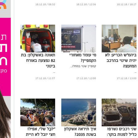
08:32 / 18.12.18
12:36 / 18.12.18
18:17 / 18.12.18
ביהמ"ש הכריע: לא
מי עומד מאחורי
תאונה באשקלון: בת
יהיה שינוי בהרכב
הקמפיין?
82 נפצעה באורח
המועצה
בינוני
קמפיין שנוי במחלו...
...
...
11:57 / 17.12.18
12:00 / 17.12.18
13:00 / 17.12.18
שני רכבים נשרפו
איך תיראה אשקלון
"יוֹבֵל שלי, אפילו
כליל לפנות בוקר:
בשנת 2035?
חצי יובל לא היית