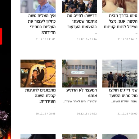
סיוט בדרך מבית
דרישה: לחייב את
איך הצליח משה
הספר: אנס, ניצל
איתמר שמעוני
כחלון לעצור את
ושידל לזנות קטינות
בהוצאות הערעור
העליות במחירי
הדירות?
...
...
...
11:05 / 31.12.18
11:46 / 31.12.18
14:15 / 31.12.18
שני דייגים חולצו
המעצר לא הרתיע
מתכוננים לחגיגות
מול מהים הסוער
אותו:
קבלת השנה
האזרחית:
שוטרי יחידת השיט...
שלושה ימים לאחר ששוח...
...
08:48 / 30.12.18
14:22 / 30.12.18
08:00 / 31.12.18