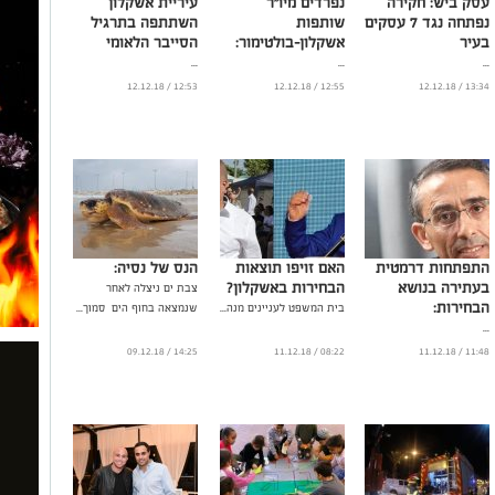
עסק ביש: חקירה
נפרדים מיו"ר
עיריית אשקלון
נפתחה נגד 7 עסקים
שותפות
השתתפה בתרגיל
בעיר
אשקלון-בולטימור:
הסייבר הלאומי
...
...
...
12:53 / 12.12.18
12:55 / 12.12.18
13:34 / 12.12.18
התפתחות דרמטית
האם זויפו תוצאות
הנס של נסיה:
בעתירה בנושא
הבחירות באשקלון?
צבת ים ניצלה לאחר
הבחירות:
בית המשפט לעניינים מנה...
שנמצאה בחוף הים סמוך...
...
14:25 / 09.12.18
08:22 / 11.12.18
11:48 / 11.12.18