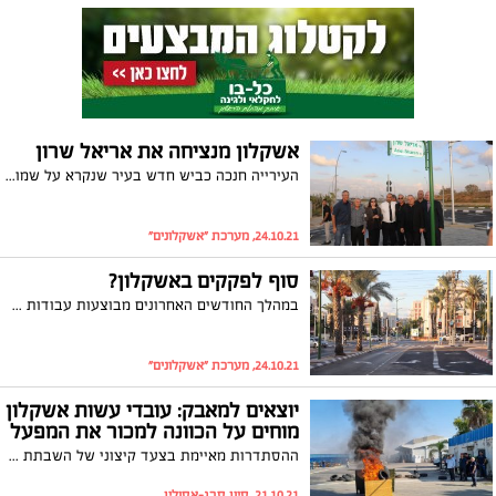
אשקלון מנציחה את אריאל שרון
העירייה חנכה כביש חדש בעיר שנקרא על שמו של ראש הממשלה לשעבר. ועדת השמות העירונית נימקה את ההחלטה: שרון פעל רבות למען ביטחון מדינת ישראל, היה לראש הממשלה האחד עשר שלה ולחם את מלחמות ישראל הרבות עוד מתקומתה
24.10.21, מערכת "אשקלונים"
סוף לפקקים באשקלון?
במהלך החודשים האחרונים מבוצעות עבודות שדרוג למערך התחבורה באחד מצירי התנועה המרכזיים בעיר – שדרות בן גוריון: במסגרת העבודות תתווסף פנייה ימינה לבאים משכונת פארק אלון ויבוצע תזמון רמזורים חדש בצומת
24.10.21, מערכת "אשקלונים"
יוצאים למאבק: עובדי עשות אשקלון
מוחים על הכוונה למכור את המפעל
ההסתדרות מאיימת בצעד קיצוני של השבתת המפעל, על רקע עסקת מכירת עשות לקרן פימי ללא ידיעתם של העובדים. יו"ר ההסתדרות במרחב אשקלון, רמי גואטה: "ננקוט בצעדים ארגוניים נגד עשות, השבתה של המפעל עומדת על הפרק"
21.10.21, סיון סבג-אסולין