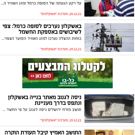
על רקע הגעתה של הסופה כרמל ומזג האוויר הסוער שהיא מביאה עמה, חילקה העירייה ערכות חימום לתושבים הותיקים. ראש העיר תומר גלאם: "זו המחוייבות שלנו כלפיהם וההזדמנות להחזיר להם אהבה"
20.12.21, מערכת "אשקלונים"
באשקלון נערכים לסופה כרמל: צפי
לשיבושים באספקת החשמל
כוחות ההצלה נערכו למזג האוויר הסוער הצפוי לפקוד את אשקלון במהלך הימים הקרובים. על פי התחזית צפויות רוחות עזות ושטפונות. בחברת החשמל קוראים לתושבי העיר להיערך לאפשרות שאספקת החשמל הסדירה תשובש בעקבות הסופה
19.12.21, מערכת "אשקלונים"
ניסה לגנוב מאתר בנייה באשקלון
ונתפס בדרך מעניינת
תושב מזרח ירושלים ניסה לגנוב על פי החשד מאתר בנייה באשקלון במהלך סוף השבוע אולם בשלב מסוים נטש את רכבו ונמלט מהמקום. הוא נעצר מספר שעות לאחר מכן כשהגיע לתחנת המשטרה בירושלים על מנת לדווח שרכבו נגנב
19.12.21, מערכת "אשקלונים"
התושב האמיץ קיבל תעודת הוקרה