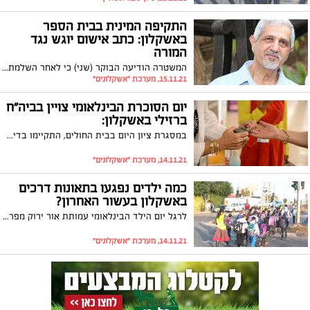
התקיפה המינית בבית הספר
באשקלון: כתב אישום יוגש נגד
המורה
המשטרה הודיעה הבוקר (שני) כי לאחר השלמת החקירה בכוונתה להגיש כתב אישום נגד המורה דרור לוי (61) בגין ביצוע מעשה מגונה בתלמיד בן 15 תוך ניצול יחסי מרות. המורה המלמד בתיכון אמי"ת טכנולוגי יואשם בנוסף כי קיים עם התלמיד שיחות בעלות אופי מיני
15.11.21, מערכת "אשקלונים"
יום הסוכרת הבינלאומי צויין בביה"ח
ברזילי באשקלון:
במסגרת ציון היום בבית החולים, התקיימו בדיקת סוכרת וניתן ייעוץ לעובדים ולציבור על ידי רופאת סוכרת ומחמית קלינית
14.11.21, מערכת "אשקלונים"
כמה ילדים נפגעו בתאונות דרכים
באשקלון בעשור האחרון?
לרגל יום הילד הבינלאומי עמותת אור ירוק מפרסמת נתונים המתייחסים לתאונות דרכים בהם היו מעורבים ילדים בתחומי העיר. מהם החודשים בהם ילדינו חשופים ביותר לתאונת דרכים קטלנית ובאלו שעות כדאי להיזהר יותר? כל הפרטים לפניכם
14.11.21, מערכת "אשקלונים"