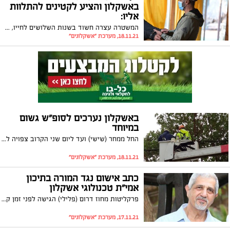
באשקלון והציע לקטינים להתלוות
אליו:
המשטרה עצרה חשוד בשנות השלושים לחייו, דר רחוב, שהסתובב בקרבת בית ספר יסודי בעיר והציע לקטינים להתלוות אליו. הוא חשוד בשני מקרים נוספים של פגיעה מינית
18.11.21, מערכת "אשקלונים"
באשקלון נערכים לסופ"ש גשום
במיוחד
החל ממחר (שישי) ועד ליום שני הקרוב צפויה להגיע לאזורנו מערכת חורפית סוערת שתכלול התקררות ניכרת, גשמים חזקים ומרובים, סופות רעמים וחשש להצפות. בחברת החשמל נערכים ובעירייה קוראים לתושבים להתכונן בהתאם
18.11.21, מערכת "אשקלונים"
כתב אישום נגד המורה בתיכון
אמי"ת טכנולוגי אשקלון
פרקליטות מחוז דרום (פלילי) הגישה לפני זמן קצר לבית המשפט המחוזי בב"ש כתב אישום נגד מורה בביה"ס דרור לוי (60), בגין ביצוע עבירות של מעשים מגונים והטרדה מינית כלפי תלמיד בן 15 בשטח המוסד החינוכי
17.11.21, מערכת "אשקלונים"