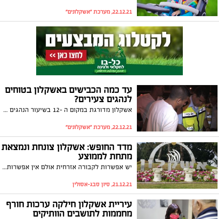
22.12.21, מערכת "אשקלונים"
עד כמה הכבישים באשקלון בטוחים
לנהגים צעירים?
אשקלון מדורגת במקום ה -12 בשיעור הנהגים הצעירים שהנפגעים בתאונות דרכים מכלל הנפגעים בעיר, כך עולה מניתוח נתונים שערכה עמותת "אור ירוק". מנכ"ל העמותה ארז קיטה: "להיעדר הניסיון וחוסר היכולת לקרוא את מפת הסכנות יש חלק מרכזי בהיפגעות שלהם"
22.12.21, מערכת "אשקלונים"
מדד החופש: אשקלון צונחת ונמצאת
מתחת לממוצע
יש אפשרות לקבורה אזרחית אולם אין אפשרות להתחתן בנישואין אזרחיים, המסחר והתחבורה הציבורית בשבתות לא ממש עובדים ומה היחס העירוני לקהילת הלהט"ב? אשקלון צונחת שלושה מקומות ב"מדד החופש העירוני" המתפרסם השבוע וקרובה יותר לבית"ר עילית מאשר לתל אביב
21.12.21, סיון סבג-אסולין
עיריית אשקלון חילקה ערכות חורף
מחממות לתושבים הוותיקים