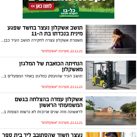
תושב אשקלון נעצר בחשד שפגע
מינית בנכדתו בת ה-11
משטרת אשקלון עצרה לחקירה תושב העיר כבן 66 בחשד שביצע עבירות מין בנכדתו הקטינה. היום (שני) הוא יובא לבית המשפט כאשר המשטרה תבקש להאריך את מעצרו
22.11.21, מערכת "אשקלונים"
הנחיתה הכואבת של המלגזן
מאשקלון
תושב העיר שהועסק כמלגזן באחד המפעלים באזור יקבל פיצוי של כ -300 אלף ₪ לאחר שנפל מהמלגזה במהלך עבודתו ושבר את כף היד. לאחר שהתאונה הוכרה כתאונת עבודה על ידי הביטוח הלאומי הוא קיבל גם פיצוי מחברת הביטוח
21.11.21, מערכת "אשקלונים"
אשקלון עמדה בהצלחה בגשם
המשמעותי הראשון
לראשונה מזה שנים ארוכות לא נרשמו הצפות ברחוב הנמר לאחר גשמים משמעותיים. בעירייה מציינים את עבודות ההכנה שבוצעו הכוללות שדרוג למערכת הניקוז במקומות המועדים להצפות. עם זאת התושבים מתבקשים להמשיך בהיערכות במרחב הפרטי
21.11.21, מערכת "אשקלונים"
נעצר חשוד שהסתובב ליד בית ספר