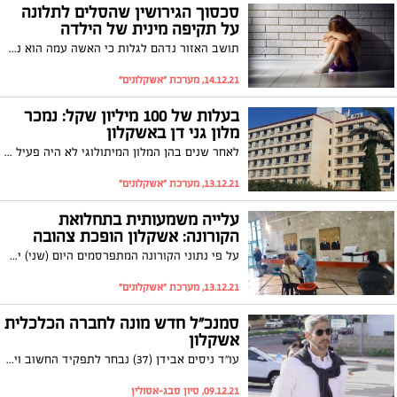
סכסוך הגירושין שהסלים לתלונה
על תקיפה מינית של הילדה
תושב האזור נדהם לגלות כי האשה עמה הוא נמצא בהליכי גירושין פנתה לבית המשפט והוציאה נגדו צו הגנה בטענה כי תקף מינית את בתם הקטינה. לאחר בדיקת פוליגרף בית המשפט השתכנע כי מדובר בעלילה וביטל את הצו
14.12.21, מערכת "אשקלונים"
בעלות של 100 מיליון שקל: נמכר
מלון גני דן באשקלון
לאחר שנים בהן המלון המיתולוגי לא היה פעיל הוא נמכר על ידי רשת מלונות דן. החברה הרוכשת מתכוונת להקים במתחם פרויקט שיכלול בנייה למגורים בשילוב בית מלון חדש
13.12.21, מערכת "אשקלונים"
עלייה משמעותית בתחלואת
הקורונה: אשקלון הופכת צהובה
על פי נתוני הקורונה המתפרסמים היום (שני) ישנו זינוק משמעותי במהלך השבוע האחרון במספר החולים החדשים – 57 לעומת שישה ביום ראשון שעבר. ציון הרמזור העדכני של העיר מזנק ל-4.6 לעומת 0.1 בלבד לפני שבוע
13.12.21, מערכת "אשקלונים"
סמנכ"ל חדש מונה לחברה הכלכלית
אשקלון
עו"ד ניסים אבידן (37) נבחר לתפקיד החשוב וישמש כיד ימינו של מנכ"ל החברה יוסי דיין. הסמנכ"ל הנבחר שימש בשנים האחרונות כרכז פרויקטים ומנהל תחום בקרה ותיאום בחברה
09.12.21, סיון סבג-אסולין