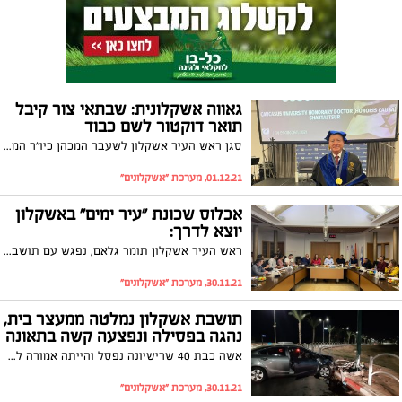
גאווה אשקלונית: שבתאי צור קיבל
תואר דוקטור לשם כבוד
סגן ראש העיר אשקלון לשעבר המכהן כיו"ר המועצה להסדר ההימורים ספורט קיבל תואר דוקטור לשם כבוד מטעמה של אוניברסיטה בגיאורגיה. צור הנרגש אמר: "זוהי סגירת מעגל מרגשת עבורי"
01.12.21, מערכת "אשקלונים"
אכלוס שכונת "עיר ימים" באשקלון
יוצא לדרך:
ראש העיר אשקלון תומר גלאם, נפגש עם תושבי שכונת 'עיר ימים' והציג להם את צפי האכלוס, תוכניות הפיתוח והקמת מוסדות חינוך וציבור בשכונה החדשה: "בבחירה שלכם לגור באשקלון עשיתם את ההחלטה הנכונה ביותר לעתידכם ולעתיד המשפחה שלכם"
30.11.21, מערכת "אשקלונים"
תושבת אשקלון נמלטה ממעצר בית,
נהגה בפסילה ונפצעה קשה בתאונה
אשה כבת 40 שרישיונה נפסל והייתה אמורה לשהות במעצר בית התנגשה בכיכר במהלך הלילה ופונתה לבית החולים ברזילי כשהיא במצב קשה. המשטרה חוקרת את נסיבות האירוע
30.11.21, מערכת "אשקלונים"