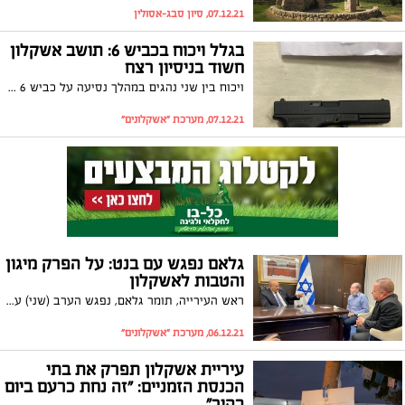
07.12.21, סיון סבג-אסולין
בגלל ויכוח בכביש 6: תושב אשקלון
חשוד בניסיון רצח
ויכוח בין שני נהגים במהלך נסיעה על כביש 6 הוביל על פי החשד לירי של תושב העיר (30) על הנהג האחר. עם הנהג היורה הייתה צעירה בת 20 והשניים נמלטו מהזירה מיד לאחר מכן אולם תגובה מהירה של המשטרה הובילה למעצרם
07.12.21, מערכת "אשקלונים"
גלאם נפגש עם בנט: על הפרק מיגון
והטבות לאשקלון
ראש העירייה, תומר גלאם, נפגש הערב (שני) עם ראש הממשלה, נפתלי בנט. בפגישה דובר על צרכי העיר אשקלון, מיגון השכונות הוותיקות והטבות כלכליות לתושבים
06.12.21, מערכת "אשקלונים"
עיריית אשקלון תפרק את בתי
הכנסת הזמניים: "זה נחת כרעם ביום
בהיר"