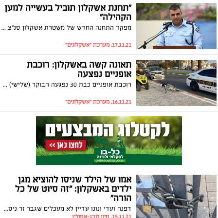
"תחנת אשקלון תוביל בעשייה למען
הקהילה"
מפקד התחנה החדש של משטרת אשקלון סנ"צ מאיר חכמון קיבל הבוקר (רביעי) את שרביט הפיקוד באופן רשמי בטקס מכובד במעמד מפקד מחוז דרום במשטרה ניצב פרץ עמר וראש העיר תומר גלאם
17.11.21, מערכת "אשקלונים"
תאונה קשה באשקלון: רוכבת
אופניים נפצעה
רוכבת אופניים כבת 30 נפגעה הבוקר (שלישי) מרכב ברחוב צפניה ופונתה לביה"ח ברזילי עם פגיעה רב מערכתית. חובש מד"א, בן טטרו: "הפצועה שכבה על הכביש לצד הרכב שהיה עם פגיעת פח קשה ושמשה מנופצת"
16.11.21, מערכת "אשקלונים"
אמו של הילד שניסו להוציא מגן
ילדים באשקלון: "זה סיוט של כל
הורה"
דפנה ועדי ונונו עדיין לא מעכלים שגבר זר ניסה להוציא את בנם בן השלוש מהגן בשכונת אגמים. בריאיון ל"אשקלונים" אומרת האמא המזועזעת: "לא ישנו בלילה, הסייעת הצילה לי את הילד, אם היא לא הייתה פועלת כמו שפעלה אי אפשר לדעת איך זה היה נגמר"
15.11.21, סיון סבג-אסולין