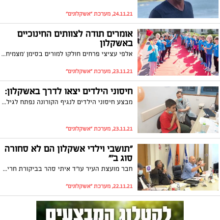
24.11.21, מערכת "אשקלונים"
אומרים תודה לצוותים החינוכיים
באשקלון
אלפי עציצי פרחים חולקו למורים בסימן 'מצמיחים יחד את דור העתיד' והעיר התקשטה בשלטי חוצות בכיכובם של מורים ומורות. ראש העיר תומר גלאם: ״מביעים את הערכתנו העמוקה ומברכים אתכם מכל הלב בהצלחה גדולה והגשמה אינסופית״
23.11.21, מערכת "אשקלונים"
חיסוני הילדים יצאו לדרך באשקלון:
מבצע חיסוני הילדים לנגיף הקורונה נפתח לגילאי 5-11 באשקלון. עומר קופר בן 10 מאשקלון היה מראשוני המתחסנים של מכבי שירותי בריאות בעיר: ״התחסנתי כי אני רוצה לשמור על עצמי ולא להיכנס לבידוד״
23.11.21, מערכת "אשקלונים"
"תושבי וילדי אשקלון הם לא סחורה
סוג ב'"
חבר מועצת העיר עו"ד איתי סהר בביקורת חריפה על מהלך של שרת האנרגיה, קארין אלהרר לקדם את הרחבתה של תחנת הכוח דוראד באשקלון: "יש קווים שאסור לחצות ולא יהיה משא ומתן על חיי תושבי אשקלון".
22.11.21, מערכת "אשקלונים"