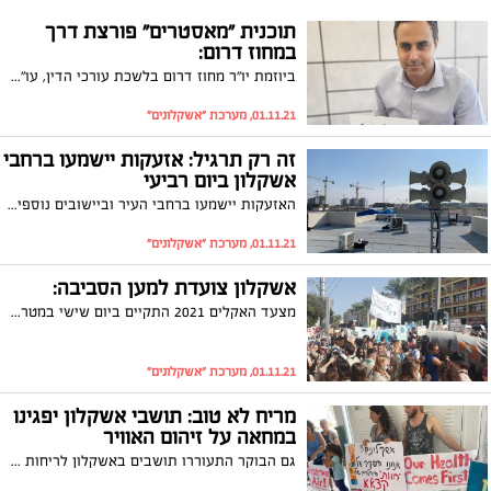
תוכנית "מאסטרים" פורצת דרך
במחוז דרום:
ביוזמת יו"ר מחוז דרום בלשכת עורכי הדין, עו"ד אלעד דנוך, עורכי דין ותיקים ממחוז דרום ינהלו תיקים משותפים ב"שכר מצווה", עם עורכי דין צעירים וכך יושג ערך רב מימדי, גם תוכנית מנטורינג, גם לימוד מקצועי, וגם עזרה לזולת: "כולם ייצאו נשכרים משיתוף הפעולה המשולש – המאסטרים, המודרכים והמיוצגים"
01.11.21, מערכת "אשקלונים"
זה רק תרגיל: אזעקות יישמעו ברחבי
אשקלון ביום רביעי
האזעקות יישמעו ברחבי העיר וביישובים נוספים במסגרת תרגיל העורף הלאומי על מנת להגביר את המוכנות במקרה של הסלמת המצב הבטחוני. ההתרעות יופעלו בהתאם לאזורי החלוקה החדשים שנקבעו במהלך מבצע "שומר החומות"
01.11.21, מערכת "אשקלונים"
אשקלון צועדת למען הסביבה:
מצעד האקלים 2021 התקיים ביום שישי במטרה להעלות את המודעות למניעת המשך המגמה של ההתחממות הגלובלית. גם תושבי אשקלון הצטרפו ליוזמה
01.11.21, מערכת "אשקלונים"
מריח לא טוב: תושבי אשקלון יפגינו
במחאה על זיהום האוויר
גם הבוקר התעוררו תושבים באשקלון לריחות קשים של שריפה הפוגעים באיכות חייהם, אולם למרות תלונות במשרד להגנת הסביבה עדיין לא מצאו את מקור הריחות. מחר צפויה להתקיים הפגנה מול בניין העירייה במחאה על המפגע