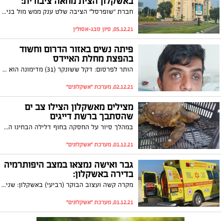
באשקלון הצית מחאה ציבורית:
חברת "שופרסל" הציבה שלט ענק ממש מול בנייני המגורים בשדרות קדש ועוררה גל של תלונות מצד התושבים שטוענים לפגיעה בנוף. הפעיל החברתי ברק חדריאן: "ככה בדיוק הורסים צביון של שכונה". שופרסל בתגובה: "נבחן את הנושא מול הרשות המקומית"
05.12.21, סיון סבג-אסולין
פיתה נשים באזור הדרום וחשוד
בהפצת מחלת האיידס
הותר לפרסום: דקל ששונקר (31) מדימונה הוא החשוד בביצוע עבירות מין בנשים והפצת מחלת האיידס. מחקירת המשטרה עולה כי החשוד פעל בכל אזור הדרום והתמקד בנשים ממצב סוציו אקונומי נמוך להן הציע תשלום
02.12.21, מערכת "אשקלונים"
מצילים מאשקלון הצילו צב ים
שהסתבך ברשת דייגים
במהלך סיור על החסקה בחוף דלילה הבחינו המצילים האשקלונים דניאל לוי וברק בסין בצב ים פצוע שנלכד ברשת דייגים. הם העלו אותו על החסקה ודאגו שיקבל טיפול רפואי שהציל את חייו
01.12.21, מערכת "אשקלונים"
גבר ואישה נמצאו במצב היפותרמיה
בדירה באשקלון:
מקרה קשה ועצוב הבוקר (רביעי) באשקלון: שני אנשים מבוגרים בשנות ה-70 לחייהם נמצאו בדירתם עם כוויות קור ובמצב היפותרמיה
01.12.21, מערכת "אשקלונים"