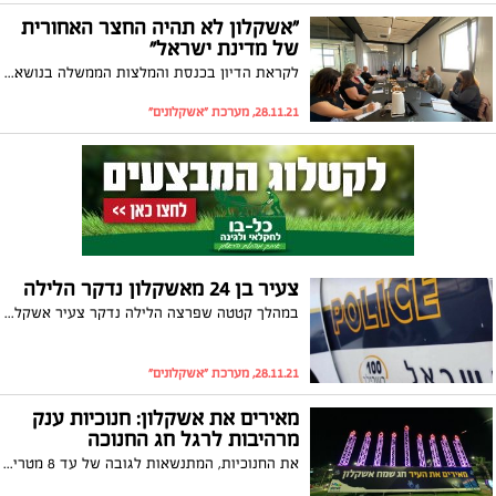
"אשקלון לא תהיה החצר האחורית
של מדינת ישראל"
לקראת הדיון בכנסת והמלצות הממשלה בנושא הסכם הנפט RED-MED של חברת קצא"א: ראש העיר אשקלון תומר גלאם, ומנכ"לית איגוד ערים אשקלון מיטל אמיתי נפגשו עם פעילים וארגוני סביבה
28.11.21, מערכת "אשקלונים"
צעיר בן 24 מאשקלון נדקר הלילה
במהלך קטטה שפרצה הלילה נדקר צעיר אשקלוני בשנות העשרים לחייו. הוא הגיע באופן עצמאי לבית החולים ברזילי ומאושפז במצב בינוני
28.11.21, מערכת "אשקלונים"
מאירים את אשקלון: חנוכיות ענק
מרהיבות לרגל חג החנוכה
את החנוכיות, המתנשאות לגובה של עד 8 מטרים, ניתן למצוא בטיילת צפניה במרכז אפרידר, בכיכר הסביבון בשדרות ירושלים, בכיכר בכניסה לשכונת שמשון ובכיכר בית החולים בשדרות בן גוריון