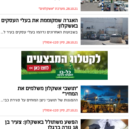
28.10.21, מערכת "אשקלונים"
האגרה שמקוממת את בעלי העסקים
באשקלון:
בשבועות האחרונים נדהמו בעלי עסקים בעיר לקבל דרישת תשלום לא מוכרת לטענתם מהעירייה שנשאה את הכותרת "אגרת פינוי אשפה". מתווך שקיבל את הדרישה אמר ל"אשקלונים": "אני מייצר אולי שלוש שקיות אשפה בחודשיים, זה נראה כמו סחיטה". העירייה: "בעלי עסקים שיש להם השגה על החיוב מוזמנים לפנות"
28.10.21, סיון סבג-אסולין
"תושבי אשקלון משלמים את
המחיר"
ההפגנות של תושבי ניצן המוחים על סגירת כביש הכניסה ליישוב עולות מדרגה ומשבשות את החיים של תושבי אשקלון והסביבה. תושבת שכונת ברנע מספרת בריאיון ל"אשקלונים": "זה פשוט סיוט, מרגישים חוסר אונים ולא יודעים למי לפנות"
27.10.21, סיון סבג-אסולין
הפשע משתולל באשקלון: צעיר בן
18 נורה ברגלו