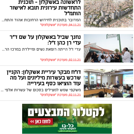
לראשונה באשקלון - תוכנית
התחדשות עירונית תובא לאישור
הותמ״ל
המדובר בתוכנית לחידוש הרחובות אהוד והתחיה בשכונת גבעת ציון; ראש העיר, תומר גלאם: ״בשורה של ממש כמענה לשיקום השכונה הוותיקה ומיגון הבניינים". בשבוע הבא תובא לאישור הותמ״ל (הוועדה הארצית לתכנון ובנייה) ולראשונה באשקלון תוכנית להתחדשות עירונית.
04.11.21, מערכת "אשקלונים"
נחנך שביל באשקלון על שם ד"ר
עדי רן כהן ז"ל:
עדי ז"ל הייתה רופאת נשים ומיילדת במרכז הרפואי 'ברזילי' ופעלה למען הרפואה ובריאות התושבים בישראל. רבים באשקלון הוקירו את פועלה
02.11.21, מערכת "אשקלונים"
דו"ח מבקר עיריית אשקלון: הקניין
שרכש בעשרות מיליונים ועל מה
עוד הוציאו כסף בעירייה
משקפי שמש למצילים בסכום של עשרות אלפי שקלים, וילונות יקרים במיוחד שהותקנו בלשכתו של ראש העיר ולמעלה מ -30,000 ₪ עבור שירותי ייעוץ לכתיבת מכרז – דוח מבקר עיריית אשקלון לשנת 2020 מספק הצצה מעניינת להתנהלותו של אגף הרכש. וגם: האם יש לחברי מועצת העיר חובות ארנונה?
02.11.21, מערכת "אשקלונים"