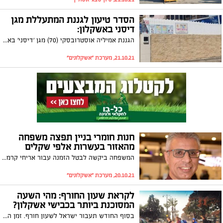
הסדר טיעון לגננת המתעללת מגן
דיסני באשקלון:
הגננת אמיליה אוסטרובסקי (70) מגן 'דיסני' באשקלון חתמה על הסדר טיעון במסגרתו הודתה במיוחס לה בכתב האישום אך העונש הושאר להחלטתו של בית המשפט. ההורים שחשפו את הפרשה: "שלב ראשון במיגור תופעת הגננות המתעללות בישראל".
21.10.21, מערכת "אשקלונים"
חנות חומרי בניין תפצה משפחה
מהאזור בעשרות אלפי שקלים
המשפחה ביקשה לבטל הזמנה עבור אריחי קרמיקה יומיים לאחר התשלום אולם בעלי החנות סירבו בטענה שבוצעה הזמנה מיוחדת. לאחר התערבות רשות ההסתדרות לצרכנות באשקלון סכום הכסף יוחזר למשפחה
20.10.21, מערכת "אשקלונים"
לקראת שעון החורף: מהי השעה
המסוכנת ביותר בכבישי אשקלון?
בסוף החודש תעבור ישראל לשעון חורף. זמן החשיכה יהיה ארוך יותר וימשך על רוב שעות אחר הצהריים. האם הזזת השעון תשפיע על הבטיחות בדרכים? ומהי השעה בה מתקיימת הסבירות הגבוהה ביותר לתאונת דרכים בעיר?