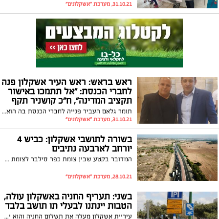
31.10.21, מערכת "אשקלונים"
ראש בראש: ראש העיר אשקלון פנה
לחברי הכנסת: "אל תתמכו באישור
תקציב המדינה", ח"כ קושניר תקף
תומר גלאם העביר פנייה לחברי הכנסת בה הוא מבקש מהם שלא לתמול בתקציב: 'שמתעלם מהסבל המתמשך של תושבי אשקלון'. תושב העיר ח"כ אלכס קושניר תקף: "קריאה חסרת אחריות ומסוכנת, היינו מצפים מראש העיר להתנהלות אחראית יותר".
31.10.21, מערכת "אשקלונים"
בשורה לתושבי אשקלון: כביש 4
יורחב לארבעה נתיבים
המדובר בקטע שבין צומת כפר סילבר לצומת עד הלום שיכלול מחלפים חדשים ויהיה נקי מרמזורים; ראש העיר: ״מהפכה של ממש באחד מצירי התנועה העמוסים ביותר״
28.10.21, מערכת "אשקלונים"
בשני: תעריף החניה באשקלון עולה,
הטבות יינתנו לבעלי תו תושב בלבד
עיריית אשקלון מעלה את תשלום החניה והוא יעמוד על 2.5 ש"ח בשעה השנייה לתושבי העיר שינפיקו תו תושב דיגיטלי בלבד. גם בחוף הים, תחל העירייה לגבות תשלום עבור תושבי חוץ, כך שבעלי התו החדש יוכלו ליהנות מחניה חינם ברצועת החוף