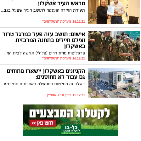
מראש העיר אשקלון
תעודת הוקרה הוענקה לתושב העיר שפעל בגבורה במהלך מבצע 'שומר החומות'. לאחר פגיעת הטיל ברחוב גולני, תושב העיר, רוברט גסנר רץ אל תוך הבית שנפגע וסייע לדיירים ההמומים להתפנות בבטחה
16.12.21, מערכת "אשקלונים"
אישום: תושב עזה פעל כמרגל טרור
וצילם חיילים בתחנה המרכזית
באשקלון
פרקליטות מחוז דרום (פלילי) הגישה לבית המשפט המחוזי בב"ש כתב אישום נגד סוחר עזתי, מחמוד אחמד, המייחס לו ביצוע עבירות של חברות בארגון טרור, ריגול ומסירת ידיעה לאויב בכוונה לפגוע בביטחון המדינה. זאת לאחר שנמצא כי תיעד את כיפת ברזל ואת החיילים המגיעים לתחנה המרכזית באשקלון
16.12.21, מערכת "אשקלונים"
הקניונים באשקלון יישארו פתוחים
גם עבור לא מחוסנים:
בשלב זה החלטות הממשלה האחרונות מתייחסות רק לקניונים בשטח מעל 10,000 מ"ר ובאשקלון אין קניונים בגודל זה. בהנהלות הקניונים בעיר משדרים עסקים כרגיל אולם עדיין לא ברור כיצד ההנחיות ייאכפו במידה ובהמשך יחולו גם עליהן
15.12.21, סיון סבג-אסולין