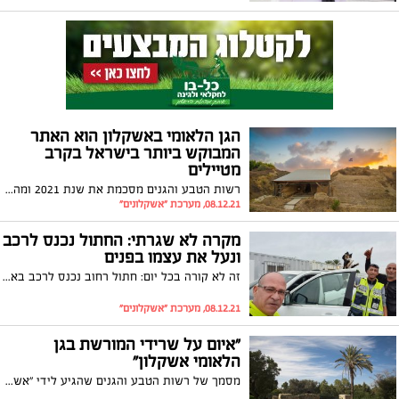
הגן הלאומי באשקלון הוא האתר
המבוקש ביותר בישראל בקרב
מטיילים
רשות הטבע והגנים מסכמת את שנת 2021 ומהנתונים עולה כי 576,000 מטיילים מכל רחבי הארץ בחרו לטייל בגן - עלייה של 56 אחוזים לעומת שנת 2020. עוד עולה מהנתונים כי בעשור האחרון ביקרו בגן למעלה מארבעה מיליון מטיילים
08.12.21, מערכת "אשקלונים"
מקרה לא שגרתי: החתול נכנס לרכב
ונעל את עצמו בפנים
זה לא קורה בכל יום: חתול רחוב נכנס לרכב באשקלון, דרך על שלט הרכב ונעל את עצמו בפנים. מתנדבי ידידים הגיעו במהירות וחילצו אותו בשלום. "ראו את האושר על החתול המסכן"
08.12.21, מערכת "אשקלונים"
"איום על שרידי המורשת בגן
הלאומי אשקלון"
מסמך של רשות הטבע והגנים שהגיע לידי "אשקלונים" חושף חוות דעת מדאיגה על הסכנות הצפויות לגן הלאומי באשקלון במקרה של אירוע זיהום נפט בתשתית קצא"א האמורה לשנע נפט מהמפרץ הפרסי דרך מפרץ אילת לאשקלון