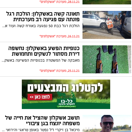
28.11.21, מערכת "אשקלונים"
תאונה קשה באשקלון: הולכת רגל
פונתה עם פגיעה רב מערכתית
הולכת רגל כבת 50 נפגעה באורח קשה ועוד ארבעה בני אדם נפגעו באורח קל בתאונת דרכים היום (שישי) באשקלון. הולכת הרגל פונתה לקבלת טיפול בביה"ח ברזילי
26.11.21, מערכת "אשקלונים"
כנופיות הפשע באשקלון: נחשפה
דירת מסתור לנשקים ותחמושת
מאבקה של המשטרה בכנופיות הפשיעה באשקלון עולה מדרגה: דירת מסתור ובה נשקים מסוג קלאצ'ניקוב, תחמושת ושכפ"צים, נחשפה הלילה על ידי כוחות המשטרה בעיר
25.11.21, מערכת "אשקלונים"
תושב אשקלון שהציל את חייה של
משפחה יונצח בגן ציבורי
מיכאל בן זיקרי ז"ל נפטר באופן טראגי והירואי כאשר קפץ למים והציל משפחה מטביעה בנחל שקמה לפני כשנה. ראש העיר, תומר גלאם: ״ההנצחה שלו בעירנו תהווה עדות תמידית ומורשת נצחית לרגעי החסד, הנתינה והאור הטוב שהפיץ במהלך חייו"