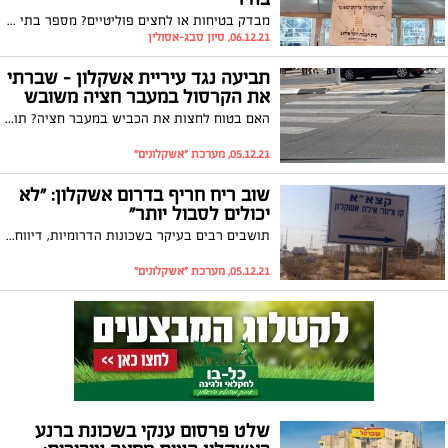
מבדק בטיחות או לחצים פוליטיים? מספר בתי כנסת באשקלון קיבלו לאחרונה הודעה על פירוק אוהלי התפילה בהם הם פועלים. גבאי בית הכנסת "היכל אליאב" בשכונת נווה אילן: "המקום נותן מענה לכלל תושבי השכונה, קוראים לראש העיר לשנות את ההחלטה"
06.12.21, סיון סבג-אסולין
תביעה נגד עיריית אשקלון – שברתי
את הקרסול במעבר חציה משובש
האם בטוח לחצות את הכביש במעבר חציה? תושבת אשקלון בת 60 שמעדה ושברה את הקרסול בשכונת עתיקות לא חושבת כך. לאחרונה היא הגישה תביעה נגד העירייה באמצעות עו"ד איל כהן. טרם הוגש כתב הגנה
05.12.21, מערכת "אשקלונים"
שוב ריח חריף בדרום אשקלון: "לא
יכולים לסבול יותר"
תושבים רבים בעיקר בשכונות הדרומיות, דיווחו הבוקר (ראשון) שוב על ריח גז חריף שמתפשט באזורם. בדיקה של איגוד ערים לאיכות הסביבה מצאה כי המקור הוא בבריכות הטיפול הביולוגי בקצא"א
05.12.21, מערכת "אשקלונים"
שלט פרסום ענקי בשכונת ברנע