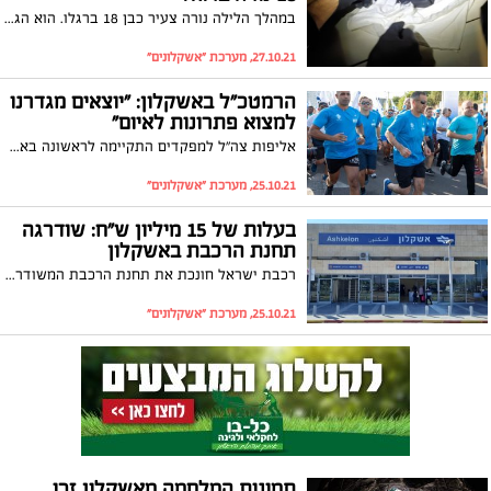
במהלך הלילה נורה צעיר כבן 18 ברגלו. הוא הגיע עצמאית לביה"ח ברזילי. זה אירוע הירי השלישי בתוך חודש ימים בלבד. המשטרה עצרה חשוד במעשה
27.10.21, מערכת "אשקלונים"
הרמטכ"ל באשקלון: "יוצאים מגדרנו
למצוא פתרונות לאיום"
אליפות צה"ל למפקדים התקיימה לראשונה באשקלון. האירוע נערך היום (שני) בסימן הזדהות עם תושבי אשקלון ועוטף עזה, לאחר שנה מאתגרת שכללה את מבצע ״שומר החומות״
25.10.21, מערכת "אשקלונים"
בעלות של 15 מיליון ש"ח: שודרגה
תחנת הרכבת באשקלון
רכבת ישראל חונכת את תחנת הרכבת המשודרגת באשקלון, אשר שופצה בעלות של כ-15 מיליון שקלים. נגישה יותר, עם כניסות ויציאות חדשות וכן עם הסדרי תנועה חדשים מחוצה לה. צפו
25.10.21, מערכת "אשקלונים"
תמונות המלחמה מאשקלון זכו