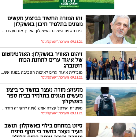
זהו המורה החשוד בביצוע מעשים
מגונים בתלמיד תיכון באשקלון
בית משפט השלום באשקלון האריך את מעצרו של דרור לוי המורה החשוד בביצוע מעשה מגונה בתלמידו עד ליום חמישי. עם התפוצצות הפרשה הורים ומורים בבית הספר נותרו המומים כאשר נודעה זהותו של המורה שרק בשבוע שעבר קיבל תעודת מורה מצטיין
09.11.21, מערכת "אשקלונים"
זיהום האוויר באשקלון: האולטימטום
של איגוד ערים לתחנת הכוח
רוטנברג
מנכ"לית איגוד ערים לאיכות הסביבה בפנת אשקלון, מיטל אמיתי, נפגשה עם מנהל תחנת הכוח ׳רוטנברג׳ ודרשה ממנו לעמוד בלוחות הזמנים בפרויקט הפחתת זיהום האוויר: "עומדים איתן בשמירה על איכות האוויר, לא נסבול דחיות נספות בנושא"
09.11.21, מערכת "אשקלונים"
מזעזע: מורה נעצר בחשד כי ביצע
מעשים מגונים בתלמיד בבית ספר
באשקלון
משטרת ישראל עצרה אמש (שני) לחקירה מורה בבית ספר באשקלון, בחשד לעבירות של מעשים מגונים שביצע בתלמיד. היום הוא יובא להארכת מעצר
09.11.21, מערכת "אשקלונים"
סיוט במתחם בילוי באשקלון: תושב
העיר נעצר בחשד כי תקף מינית