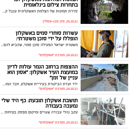
בתחרות צילום בינלאומית
סדרת תמונות של הצלמת האשקלונית ענבל קריסטין זכתה בתחרות צילום בינלאומית המתקיימת בפריז תחת השם: 'רסיסי מלחמה'. הצלמת אמרה ל"אשקלונים": "חשוב שהעולם יידע מה מתרחש אצלנו בישראל"
25.10.21, סיון סבג-אסולין
עשרות סוחרי סמים באשקלון
הופללו על ידי סוכן משטרתי:
משטרת ישראל הפעילה סוכן סמוי, שהביא להפללתם של עשרות חשודים אשר הפעילו 'קווי' סחר בסמים המשמשים כצינור החמצן הכלכלי של ארגוני הפשיעה
24.10.21, מערכת "אשקלונים"
ההצפות ברחוב הנמר עולות לדיון
במועצת העיר אשקלון: "אסון הוא
עניין של זמן"
יו"ר ועדת הביקורת בעיריית אשקלון, חבר המועצה איתי סהר, הגיש הצעה לסדר הקוראת לחפות בור ניקוז רחב ידיים שנחפר ברחוב הנמר בניסיון לתת מענה להצפות החוזרות ונשנות: "הנושא הבטיחותי הוא החשוב ביותר"
24.10.21, מערכת "אשקלונים"
תושבת אשקלון תובעת: כף היד שלי
נמעכה בעבודה
עקב נהלי עבודה שגויים ומיקום מפסק בטיחות באופן לקוי, כף היד של תושבת אשקלון שעבדה במשחטה נמשכה לתוך מכונה המערבלת בשר להכשרה ונמעכה. כעת היא תובעת פיצוי של מאות אלפי שקלים באמצעות עו"ד איל כהן
24.10.21, מערכת "אשקלונים"