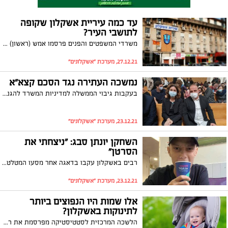
עד כמה עיריית אשקלון שקופה
לתושבי העיר?
משרדי המשפטים והפנים פרסמו אמש (ראשון) דוח הסוקר את יישום חוק חופש המידע ברשויות המקומיות בשנת 2020. כמה פניות תושבים נענו ומדוע ישנן פניות שטופלו רק לאחר ארבעה חודשים? עיריית אשקלון מציגה התקדמות לעומת 2019 אולם בהחלט יש מקום לשיפור
27.12.21, מערכת "אשקלונים"
נמשכה העתירה נגד הסכם קצא"א
בעקבות גיבוי הממשלה למדיניות המשרד להגנת הסביבה ארגוני הסביבה משכו את העתירה לבג"ץ בעניין הסכם קצא"א רד-מד. השרה להגנת הסביבה, תמר זנדברג: "לא ניתן לישראל להפוך לגשר נפט מסוכן ומזהם"
23.12.21, מערכת "אשקלונים"
השחקן יונתן סבג: "ניצחתי את
הסרטן"
רבים באשקלון עקבו בדאגה אחר מסעו המטלטל של השחקן האשקלוני, יונתן סבג, שחלה בסרטן. הערב (חמישי), הוא הודיע בהתרגשות כי המחלה מאחוריו
23.12.21, מערכת "אשקלונים"
אלו שמות היו הנפוצים ביותר
לתינוקות באשקלון?
הלשכה המרכזית לסטטיסטיקה מפרסמת את רשימת השמות הפרטיים הנפוצים ביותר שניתנו לילדים בשנת 2020 בישראל. אם נולדה לכן בת קראתם לה אדל או אופל? ואם נולד ילד הוא קיבל את השם ארי או רוי? כל התשובות לפניכם