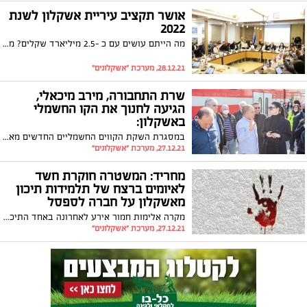
אושר תקציב עיריית אשקלון לשנת
2022
מה הייתם עושים עם כ -2.5 מיליארד שקלים? מועצת העיר אשקלון אישרה אמש (שני) את תקציב העירייה לשנה החדשה לקול מחאות האופוזיציה שהגדירה אותו: 'לחם ושעשועים'. ראש העירייה, תומר גלאם בירך: "התקציב יחזק את מעמדה של אשקלון ויציבו אותה בשורה הראשונה של הערים הגדולות והמפותחות בישראל".
28.12.21, מערכת "אשקלונים"
שרת התחבורה, מירב מיכאלי,
הגיעה לחנוך את הקו החשמלי
באשקלון:
במסגרת השקת הקווים החשמליים החדשים מאשקלון להרצליה, הגיעה היום (שני) שרת התחבורה, מירב מיכאלי, לתחנת הרכבת אשקלון. במהלך ביקורה ראש העירייה, תומר גלאם, העלה בפניה את הצורך בהפעלתו מחדש של הקו המהיר מאשקלון לתל אביב
27.12.21, מערכת "אשקלונים"
מחריד: המשטרה חוקרת חשד
לאיומים ברצח של תלמידות תיכון
מאשקלון על חברה לספסל
הלימודים
מקרה אלימות חמור אירע לאחרונה באחד התיכונים באשקלון כאשר תלמידות חטיבת ביניים כתבו בדם בשירותי בית הספר את שמה של תלמידה אחרת עם הכיתוב ז"ל. התלמידות זומנו לחקירה ושוחררו בתנאים מגבילים
27.12.21, מערכת "אשקלונים"