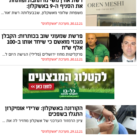
רשת אורן משי מרתחבת ופותחת
את הסניף ה-9 באשקלון:
משפחת שלומי מאשקלון, שבבעלותה רשת 'אורן משי', השיקה את הסניף ה-9 של רשת המאפה בעיר אשקלון
30.12.21, מערכת "אשקלונים"
פרשת שמעוני שוב בכותרות: הקבלן
מגנזי מואשם כי שיחד אותו ב-100
אלף ש"ח
פרקליטות מחוז ירושלים (פלילי) הגישה היום לבית המשפט המחוזי בעיר כתב אישום נגד גבי מגנזי (50) וחברת מגנזי תשתיות בע"מ בגין ביצוע עבירות שוחד, מרמה והפרת אמונים וקבלת דבר במרמה בנסיבות מחמירות. אחד האישומים מתייחס למתן שוחד לראש עיריית אשקלון לשעבר, איתמר שמעוני
30.12.21, מערכת "אשקלונים"
הקורונה באשקלון: שרידי אומיקרון
התגלו בשפכים
ציון הרמזור העדכני של אשקלון מחזיר לה את הצבע הירוק אולם לצד הבשורה המעודדת ישנן גם חדשות מדאיגות כאשר שרידים של וראינט האומיקרון התגלו בניטור קורונה בשפכים שנעשה בעיר. במקביל החל מבצע החיסונים בבתי הספר
29.12.21, מערכת "אשקלונים"