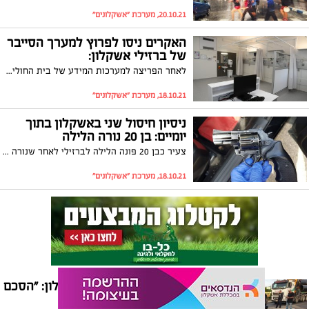
20.10.21, מערכת "אשקלונים"
האקרים ניסו לפרוץ למערך הסייבר
של ברזילי אשקלון:
לאחר הפריצה למערכות המידע של בית החולים "הלל יפה" האקרים ניסו לפרוץ גם למערכות של המרכז הרפואי באשקלון ולהשבית אותן בתמורה לסכום כספי גבוה. למרבה המזל הניסיונות לא צלחו ולא התבצעה חדירה למערכות בית החולים
18.10.21, מערכת "אשקלונים"
ניסיון חיסול שני באשקלון בתוך
יומיים: בן 20 נורה הלילה
צעיר כבן 20 פונה הלילה לברזילי לאחר שנורה הלילה. המשטרה פתחה בחקירה ועיכבה שלושה צעירים שעל פי החשד היו עימו בזמן הירי
18.10.21, מערכת "אשקלונים"
מפגינים מול קצא"א אשקלון: "הסכם
מפוקפק, מיותר והרסני"