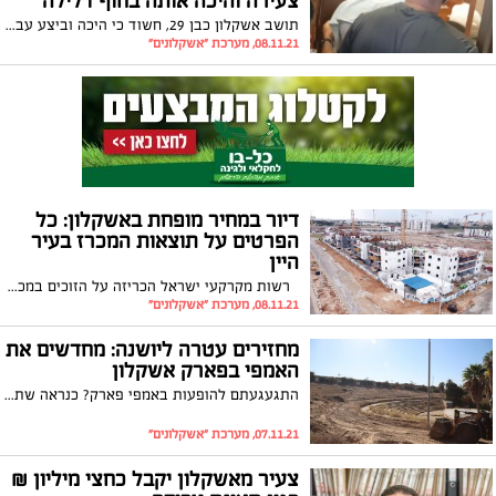
צעירה והיכה אותה בחוף דלילה
תושב אשקלון כבן 29, חשוד כי היכה וביצע עבירות מין בצעירה בת 19 בחוף דלילה. הצעירה הזעיקה את המשטרה למקום ובחקירתה סיפרה כי אין להם היכרות מוקדמת והוא גנב את המכשיר הנייד שלה. בתום פעילות מאומצת הוא אותר היום
08.11.21, מערכת "אשקלונים"
דיור במחיר מופחת באשקלון: כל
הפרטים על תוצאות המכרז בעיר
היין
רשות מקרקעי ישראל הכריזה על הזוכים במכרז לבניית 1,252 יח"ד ב-9 מתחמים בעיר היין, אשקלון. מחיר דירה חדשה בגודל 85 מ"ר הכוללת מרפסת מחסן וחניה יתחיל ב – 837,837 ₪. אוכלוסיית אשקלון צפויה לגדול ב -35,000 תושבים
08.11.21, מערכת "אשקלונים"
מחזירים עטרה ליושנה: מחדשים את
האמפי בפארק אשקלון
התגעגעתם להופעות באמפי פארק? כנראה שתוכלו בקרוב לשוב ליהנות מההופעות. זאת לאחר שהחלו עבודות לשדרוג המקום
07.11.21, מערכת "אשקלונים"
צעיר מאשקלון יקבל כחצי מיליון ₪