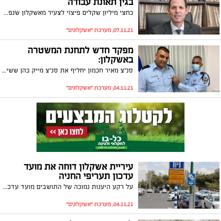
בגין תאונת עבודה
כחצי מיליון שקלים פיצוי לצעיר מאשקלון שנפגע בתאונת דרכים בדרכו חזרה מהעבודה ונאלץ להיעדר מעבודתו במשך למעלה מחודש. הוא יקבל את הפיצוי המשמעותי לאחר שהתאונה הוכרה כתאונת עבודה
07.11.21, מערכת "אשקלונים"
מפקד חדש לתחנת המשטרה
באשקלון:
סנ"צ מאיר חכמון יחליף את סנ"צ מייק כהן ששימש בתפקידו שנה בלבד. ראש העירייה תומר גלאם בירך: "מצפים להמשיך ולעבוד יחד בשיתוף פעולה מלא כפי שהיה עד עתה, לחיזוק תחושת הביטחון האישי של תושבי העיר"
04.11.21, מערכת "אשקלונים"
עיריית אשקלון דוחה את מועד
עדכון תעריפי החניה
על רקע היענות נמוכה של התושבים מועד עדכון תעריפי החניה ברצועת החוף וברחבי העיר נדחה בחודשיים על מנת לאפשר לתושבים המעוניינים בתו להירשם ולקבל אותו. התו יעניק לתושבים תעריף חניה מוזל ברחבי העיר וחניה חינם ברצועת החוף
04.11.21, מערכת "אשקלונים"