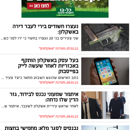
נעצרו חשודים בירי לעבר דירה
באשקלון:
שני צעירים בני 20 נעצרו בחשד כי ירו לפני כשבועיים לעבר דירה באשקלון. ברשותם נמצא אקדח טעון
07.01.21, מערכת "אשקלונים"
בעל עסק באשקלון הותקף
באכזריות לאחר שעשה לייק
בפייסבוק
כתב האישום שהוגש השבוע מתאר כיצד צעיר בן 21 וחברו תקפו באגרופים וניפצו כוסות זכוכית על פניו של בעל עסק שעשה לייק על פוסט שפורסם ברשת החברתית
06.01.21, מערכת "אשקלונים"
איתמר שמעוני נכנס לבידוד, גזר
הדין שלו נדחה:
לאחר שראש עיריית אשקלון לשעבר, איתמר שמעוני, נכנס לבידוד הוחלט לדחות את מועד מתן גזר דינו בשבועיים וחצי. זוהי הפעם החמישית בה נדחה המועד בשל סיבות שונות
06.01.21, מערכת "אשקלונים"
נכנסים לסגר מלא: מחמישי בחצות