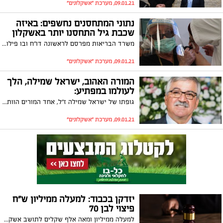
09.01.21, מערכת "אשקלונים"
נתוני המתחסנים נחשפים: באיזה
שכבת גיל התחסנו יותר באשקלון
משרד הבריאות מפרסם לראשונה דו"ח ובו פילוח המתחסנים בישראל לפי גילאים. באשקלון התחסנו כבר עשרות אלפי תושבים, כאשר חלק לא מבוטל מהם הוא בני 60 ומטה
09.01.21, מערכת "אשקלונים"
המורה האהוב, ישראל שמילה, הלך
לעולמו במפתיע:
גופתו של ישראל שמילה ז"ל, אחד המורים הוותיקים והאהובים באשקלון, נמצאה במושב ברכיה בו התגורר. תלמידיו הרבים נותרו המומים נוכח הבשורה המרה. מבית הספר אמי"ת ב' בו לימד לפני פרישתו נמסר: "בצער רב ובתדהמה, התבשרנו על מותו הפתאומי של המורה היקר והאהוב"
09.01.21, מערכת "אשקלונים"
יזדקן בכבוד: למעלה ממיליון ש"ח
פיצוי לבן 70
למעלה ממיליון ומאה אלף שקלים לתושב אשקלון בשנות ה - 70 לחייו שנדרס בהיותו הולך רגל לפני כארבע שנים. את האיש ייצג עורך הדין איל כהן