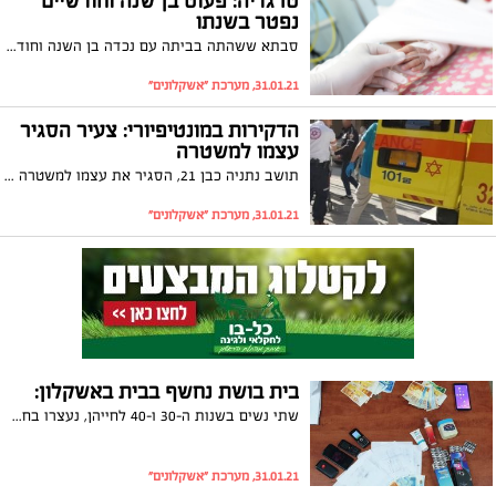
טרגדיה: פעוט בן שנה וחודשיים
נפטר בשנתו
סבתא ששהתה בביתה עם נכדה בן השנה וחודשיים בדירתה ברחוב אלי כהן, הבחינה כי אינו מתעורר משנתו. היא הזעיקה את כוחות ההצלה שביצעו בו החייאה. בהמשך נפטר בבית החולים
31.01.21, מערכת "אשקלונים"
הדקירות במונטיפיורי: צעיר הסגיר
עצמו למשטרה
תושב נתניה כבן 21, הסגיר את עצמו למשטרה וכעת הוא עצור בחשד כי דקר את תושב העיר לפני כשבועיים בפתח הבניין שלו. כזכור, האדם שנדקר הינו אדם ללא עבר פלילי, שטען כי מדובר בטעות בזיהוי
31.01.21, מערכת "אשקלונים"
בית בושת נחשף בבית באשקלון:
שתי נשים בשנות ה-30 ו-40 לחייהן, נעצרו בחשד כי הפעילו בית בושת בבית באזור המרינה באשקלון. מהמשטרה נמסר: "מדובר בהפרעה ופגיעה בשגרת חיי התושבים המתגוררים ברחוב בכלל ובבניין בפרט"
31.01.21, מערכת "אשקלונים"