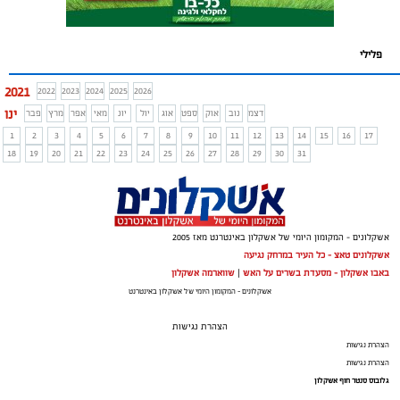
פלילי
2021
2022
2023
2024
2025
2026
ינו
דצמ
נוב
אוק
ספט
אוג
יול
יונ
מאי
אפר
מרץ
פבר
1
2
3
4
5
6
7
8
9
10
11
12
13
14
15
16
17
18
19
20
21
22
23
24
25
26
27
28
29
30
31
אשקלונים - המקומון היומי של אשקלון באינטרנט מאז 2005
אשקלונים טאצ - כל העיר במרחק נגיעה
באבו אשקלון - מסעדת בשרים על האש
|
שווארמה אשקלון
אשקלונים - המקומון היומי של אשקלון באינטרנט
הצהרת נגישות
הצהרת נגישות
הצהרת נגישות
גלובוס סנטר חוף אשקלון