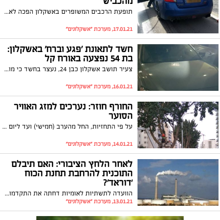
מהכביש
תופעת הרכבים המשופרים באשקלון הפכה לאחד ממטרדי הרעש הגדולים שמפריעים לתושבים. במסגרת מבצע מיוחד בסוף השבוע, הורדו מהכביש שמונה רכבים, כאשר חלק מהנהגים נתפסו נוהגים ללא רישיון ותחת השפעת סמים או אלכוהול
17.01.21, מערכת "אשקלונים"
חשד לתאונת 'פגע וברח' באשקלון:
בת 54 נפצעה באורח קל
צעיר תושב אשקלון כבן 24, נעצר בחשד כי מוקדם יותר פגע בהולכת רגל עם רכבו ונמלט מהמקום. מחקירה ראשונית עולה כי הוא פסול לנהיגה
16.01.21, מערכת "אשקלונים"
החורף חוזר: נערכים למזג האוויר
הסוער
על פי התחזיות, החל מהערב (חמישי) ועד ליום שני, צפויים גשמים רבים מלווים ברוחות חזקות וירידה ניכרת מאוד בטמפרטורות. כמו כן, באזור הדרום צפויים אובך וסופות אבק מקומיות. בעיריית אשקלון ביצעו היערכות במטרה להימנע מהצפות
14.01.21, מערכת "אשקלונים"
לאחר הלחץ הציבורי: האם תיבלם
התוכנית להרחבת תחנת הכוח
׳דוראד׳?
הוועדה לתשתיות לאומיות דחתה את התקדמות התוכניות להרחבת תחנת הכוח 'דוראד' באשקלון. סגנית ראש העיר, מיריי אלטיט: "אשקלון לא תהיה עוד העיר שמייצרת חשמל לכל תושבי ישראל על חשבון בריאותם של תושביה"
13.01.21, מערכת "אשקלונים"