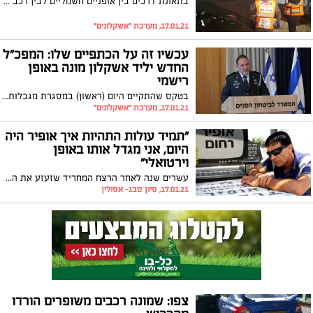
בתאונת דרכים בין אופניים חשמליים לבין רכב פרטי, נםצע תושב העיר כבן 20. הוא פונה לקבלת טיפול בביה"ח כשמצבו מוגדר קשה
17.01.21, מערכת "אשקלונים"
עכשיו זה על הכתפיים שלו: המפכ"ל
החדש יליד אשקלון מונה באופן
רישמי
בטקס שהתקיים היום (ראשון) במסגרת מגבלות הקורונה, הועלה לדרגת רב ניצב, מפכ"ל המשטרה החדש יליד העיר אשקלון, יעקב (קובי) שבתאי. במעמד זה אמר: "נוטל על עצמי את האחריות המלאה להוביל את המשטרה ולספק ביטחון אישי לאזרחי ישראל"
17.01.21, מערכת "אשקלונים"
"תמיד עולות התהיות איך אופיר היה
היום, אני מגדל אותו באופן
וירטואלי"
עשרים שנה לאחר הרצח המחריד שזעזע את המדינה, אביו של הנער אופיר רחום ז"ל נישא על גלי הכאב, שואל את עצמו מה היה קורה "אם" וחושש שהפיתויים ברשת האינטרנט עשויים לגבות קורבנות נוספים
17.01.21, סיון סבג- אסולין
צפו: שמונה רכבים משופרים הורדו