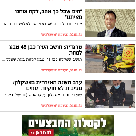
"הים שכל כך אהב, לקח אותנו
מאיתנו"
אופיר ורובל בן ה-48, נשוי ואב לשלוש בנות, הוא הצוללן שנמשה אתמול (שישי) מהמים. חבריו ובני משפחתו נותרו המומים וכואבים. "הוא היה בן אדם זהב, חייכן, עם לב ענק, לא ייאמן שהוא איננו"
02.01.21, מערכת "אשקלונים"
טרגדיה: תושב העיר כבן 48 טבע
למוות
תושב אשקלון כבן 48, טבע למוות בעת שצלל בחוף המרינה. מדובר באדם מוכר בעיר שרבים עבדו איתו והעריכו אותו. חברו סיפר: "אדם זהב שאהב מאוד את הים ולבסוף הים לקח אותו"
01.01.21, מערכת "אשקלונים"
ערב השנה האזרחית באשקלון:
מסיבות לא חוקיות וסמים
שוטרי תחנת אשקלון עסקו אמש (חמישי) באכיפת הסגר ומניעת התקהלויות בשל חגיגות כניסת השנה האזרחית החדשה. במהלך הפעילות אותרו מסיבות לא חוקיות עם מספר רב של משתתפים ובתי עסק שמכרו אלכוהול בניגוד לחוק
01.01.21, מערכת "אשקלונים"