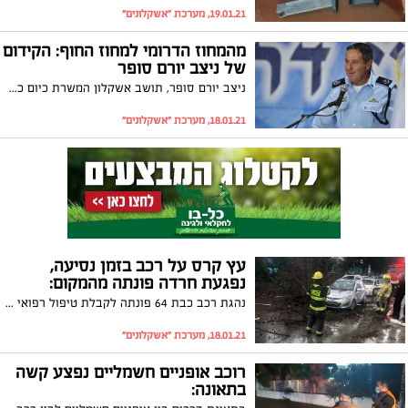
19.01.21, מערכת "אשקלונים"
מהמחוז הדרומי למחוז החוף: הקידום
של ניצב יורם סופר
ניצב יורם סופר, תושב אשקלון המשרת כיום כמפקד מחוז דרום, ימונה בסבב המינויים הבא למפקד מחוז החוף של משטרת ישראל
18.01.21, מערכת "אשקלונים"
עץ קרס על רכב בזמן נסיעה,
נפגעת חרדה פונתה מהמקום:
נהגת רכב כבת 64 פונתה לקבלת טיפול רפואי לאחר שעץ קרס היום (שני) על רכבה בזמן הנסיעה. הנהגת לא נםגעה בגוף ופונתה לביה"ח ברזילי כשהיא סובלת מחרדה
18.01.21, מערכת "אשקלונים"
רוכב אופניים חשמליים נפצע קשה
בתאונה: