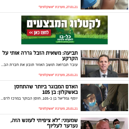
27.01.21, מערכת "אשקלונים"
תביעה: משאית הזבל גררה אותי על
הקרקע
עובד תברואה תושב האזור תובע את חברת הביטוח בלמעלה מ-800 אלף שקלים: "במהלך המשמרת איבדתי את שיווי המשקל ונפלתי, המשאית גררה אותי על הקרקע ונגרמו לי נזקים קשים"
25.01.21, מערכת "אשקלונים"
האדם המבוגר ביותר שהתחסן
באשקלון: בן 105
יוסף גמליאל בן כ-105, חוסן הבוקר במרכז לרפואה יועצת של ה"כללית". זאת במסגרת מבצע חיסוני מרותקי הבית. מנהלת המחוז, חדווה אמונה: "בתקופה בה ברמה הלאומית טרם אושר חיסון בבתי המטופלים, שיתופי הפעולה עם הרשויות המקומיות נעשים מתוך אהבת אדם ודאגה כנה לבריאותם"
25.01.21, מערכת "אשקלונים"
שמעוני: "לא ציפיתי לעונש הזה,
נערער לעליון"