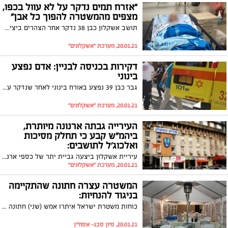
"אזרח תמים נדקר על לא עוול בכפו,
מצפים מהמשטרה להפוך כל אבן"
תושב אשקלון כבן 38 נדקר אחר הצהרים ביציאה מביתו. קרוב משפחתו סיפר ל"אשקלונים" כי מדובר באדם נורמטיבי לחלוטין וזאת טעות בזיהוי. "זה מקרה חמור של דקירת אזרח בפתח ביתו. רק אחרי שהוא צעק להם 'זה לא אני', הם נבהלו ועזבו את המקום. אנחנו דורשים שהמשטרה תהפוך כל אבן כדי למצוא את הדוקרים"
20.01.21, מערכת "אשקלונים"
דקירות בכניסה לבניין: אדם נפצע
בינוני
גבר כבן 39 נפצע באורח בינוני לאחר שנדקר על ידי אלמוני בכניסה לבניין באשקלון. הוא פונה מהמקום על ידי מד"א והובהל לבית החולים ברזילי
20.01.21, מערכת "אשקלונים"
העירייה גבתה ארנונה מיותרת,
ביהמ"ש קבע כי תחלק מסיכות
ואלכוג'ל לתושבים:
עיריית אשקלון ביצעה גביית יתר של כספי ארנונה ותחלק לתושבים ערכות של מסיכות ואלכוג'ל כהגנה מנגיף הקורונה: במסגרת ההסדר יוצא הדופן תשלם העירייה גם עשרות אלפי שקלים הוצאות משפט
20.01.21, מערכת "אשקלונים"
המשטרה עצרה חתונה שהתקיימה
בניגוד להנחיות:
כוחות משטרת ישראל איתרו אמש (שני) חתונה שהתקיימה באשקלון בהשתתפות עשרות אורחים, שחלקם הסתתרו מהשוטרים. אם לא די בהפרה הבוטה, במקום אותרה אישה המופיעה כחולה מאומתת בנגיף הקורונה. המשטרה פתחה בחקירה
20.01.21, סיון סבג- אסולין