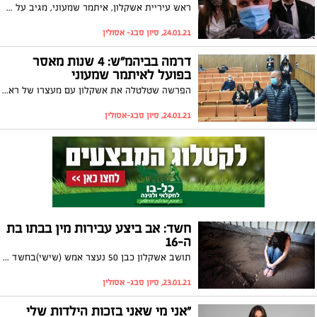
ראש עיריית אשקלון, איתמר שמעוני, מגיב על העונש הכבד שקיבל ואומר: "אני מרכין ראש בפני בית המשפט. את מה שיש לי לומר נאמר בבית המשפט העליון. לא ציפיתי לעונש כזה, אבל לא תמצאו אצלי שום גינוי לבית המשפט, גם בימים קשים כאלה"
24.01.21, סיון סבג- אסולין
דרמה בביהמ"ש: 4 שנות מאסר
בפועל לאיתמר שמעוני
הפרשה שטלטלה את אשקלון עם מעצרו של ראש העירייה לשעבר, איתמר שמעוני, הגיעה היום (ראשון) לסיומה בבית המשפט המחוזי בתל אביב. בית המשפט גוזר כעת על ארבעת הנאשמים בפרשה, איתמר שמעוני, עופר שמעוני, יואל דוידי ומשה פונטה את עונשם - כל אחד על פי חלקו ומעורבותו. הסיקור המלא
24.01.21, סיון סבג-אסולין
חשד: אב ביצע עבירות מין בבתו בת
ה-16
תושב אשקלון כבן 50 נעצר אמש (שישי)בחשד כי פגע מינית וביצע עבירות מין בבתו, נערה כבת 16, בזמן ששהתה בביתו. הוא יובא להארכת מעצר בביהמ"ש השלום
23.01.21, סיון סבג- אסולין
"אני מי שאני בזכות הילדות שלי