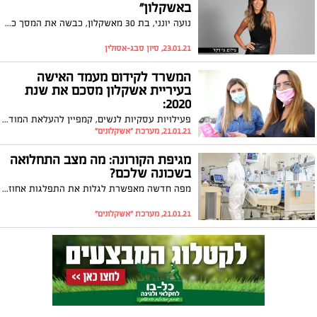
באשקלון"
נועה יונני, בת 30 מאשקלון, כבשה את המסך כשחיפשה אהבה בתוכנית ריאליטי חדשה בערוץ 13. עכשיו היא משתפת את המסע שלה בריאיון ל"אשקלונים" מרגע החשיפה. על התגייסותה למען המאבק באלימות נגד נשים, על התמיכה החמה מהבית, על האהבה לעיר אשקלון ולמה היא לא פוסלת השתתפות בעוד תכנית ריאליטי
23.01.21, סיון סבג-אסולין
המשרד לקידום מעמד האישה
בעיריית אשקלון מסכם את שנת
2020:
פעילויות עסקיות לנשים, קמפיין להעלאת המודעות לסרטן השד וייעוץ במגוון נושאים; פרויקט הדגל לשנה הקרובה: הרחבת פרויקט 'הגן השווה' לעידוד חשיבה מגדרית מהגיל הרך
21.01.21, מערכת "אשקלונים"
מגיפת הקורונה: מה מצב התחלואה
בשכונה שלכם?
מפה חדשה מאפשרת לגלות את התפלגות אחוזי התחלואה בקורונה באשקלון על פי שכונות. אילו שכונות נצבעו באדום ואילו שכונות מוגדרות כנקיות ביותר מהנגיף? התשובות בכתבה שלפניכם
21.01.21, מערכת "אשקלונים"