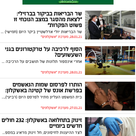
שר הבריאות בביקור בברזילי:
"לצאת מהסגר במצב הנוכחי זו
פשוט הפקרות"
שר הבריאות יולי אדלשטיין ביקר היום (חמישי) במחלקת הקורונה של המרכז הרפואי ברזילי והתרשם מפעילותם של אנשי הצוות: "ראינו את הצוותים המסורים שעובדים כמעט שנה ללא הפסקה"
28.01.21, מערכת "אשקלונים"
הסוף לרכיבה על טרקטורונים בגני
השעשועים?
אחרי אינספור תלונות של תושבים על הרכיבה הפרועה על גבי טרקטורונים בגני השעשועים באשקלון, יחידת השיטור העירוני יצאה במבצע אכיפה נרחב נגד הפרת עבירות איכות חיים
28.01.21, מערכת "אשקלונים"
הותרו לפרסום שמות הנאשמים
בפרשת אונס של קטינה באשקלון:
בית המשפט העליון מתיר לפרסם היום (רביעי), את כתב האישום וכן את שמות הנאשמים בפרשת אונס של צעירה כבת 17 בדירה באשקלון. "ביצעו במתלוננת עבירות מין בצוותא, למרות סירובה ותוך כדי קריאות גנאי לעברה"
27.01.21, מערכת "אשקלונים"
זינוק בתחלואה באשקלון: 232 חולים
חדשים ביומיים
לצד ההיענות לחיסונים, חל זינוק מדאיג במספר החולים המאומתים לנגיף הקורונה ביומיים האחרונים בעיר. אשקלון עם 933 מספר שיא של התקופה האחרונה