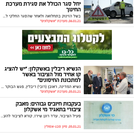
יחל סגר הכולל את סגירת מערכת
החינוך
בשל הזינוק בתחלואה ולאחר שהסגר החלקי לא צלח, החליטה הממשלה על סגר מלא. הפעם תיסגר גם מערכת החינוך, פרט לחינוך המיוחד. הסגר יימשך שבועיים החל מהלילה שבין חמישי לשישי
06.01.21, מערכת "אשקלונים"
הנשיא ריבלין באשקלון: "יש להציג
קו אחיד מול הציבור באשר
למתכונת החיסונים"
נשיא המדינה, ראובן (רובי) ריבלין, פגש הבוקר (שלישי) את המתחסן הראשון בשלב ב' של החיסון הישראלי של המכון הביולוגי במרכז הרפואי ברזילי באשקלון. במהלך הביקור סייר הנשיא בבית החולים והביע דאגה נוכח המסרים הסותרים במערכת הבריאות
05.01.21, מערכת "אשקלונים"
בעקבות חיובים גבוהים: מאבק
ציבורי בתאגיד מי אשקלון
פעיל הציבור, עו"ד רונן שירז, קורא לציבור להעביר אליו חשבונות מים חריגים שקיבלו בשנה האחרונה ומכתבים על נזילות ומאיים בהגשת תביעה ייצוגית. בפנייה לראש העיר, תומר גלאם, הוא דורש ממנו להתפטר מתפקידו כיו"ר התאגיד. העירייה" "פופוליזם זול"
05.01.21, סיון סבג-אסולין