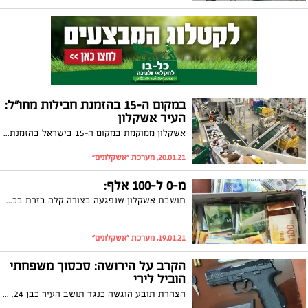
במקום ה-15 בהזמנת חבילות מחו"ל:
העיר אשקלון
אשקלון ממוקמת במקום ה-15 בישראל בהזמנת חבילות מחו"ל לנפש בשנת 2020. כך עולה מנתוני דואר ישראל שמתפרסמים היום, החושפים כי תושבי אשקלון הזמינו בשנת 2020 כמיליון חבילות מחו"ל
20.01.21, מערכת "אשקלונים"
מ-0 ל-100 אלף:
תושבת אשקלון שנפגעה בצורה קלה בזרת בכף היד, חשבה כי לא מגיע לה דבר בעקבות הפגיעה, עד שפגשה את עו"ד טלי דיין. זה נגמר עם 100,000 ש"ח בחשבון הבנק
19.01.21, מערכת "אשקלונים"
הקרב על הירושה: סכסוך משפחתי
הוביל לירי
הצהרת תובע הוגשה כנגד תושב העיר כבן 24, שעל פי החשד ירד בדודו על רקע סכסוך ירושה מתמשך במשפחה. בימים הקרובים יוגש נגדו כתב אישום ובקשה למעצר עד תום ההליכים