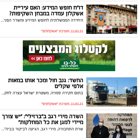
דו"ח חופש המידע: האם עיריית
אשקלון עמדה במבחן השקיפות?
היחידה הממשלתית לחופש המידע ומשרד הפנים מפרסמת את הדו"ח השנתי עבור הרשויות המקומיות. הדו"ח מצא כי עיריית אשקלון חרגה מהזמן המוקצב בחוק למתן מענה. וגם: כמה בקשות לקבלת מידע נענו ומה הייתה הסיבה העיקרית לדחיית חלק ניכר מהן
11.01.21, מערכת "אשקלונים"
החשד: גנב חול ומכר אותו במאות
אלפי שקלים
בתום חקירה סמויה, משטרת ישראל עצרה לחקירה שלושה חשודים בכרייה בלתי חוקית וגניבה של חול באזור אשקלון. החשוד המרכזי הוא תושב אשקלון כבן 51. מהמשטרה נמסר כי באמצעות גניבצהחול שלשלו החשודים לכיסם כסף רב
11.01.21, מערכת "אשקלונים"
השרה מירי רגב ב"ברזילי": "יש צורך
מיידי למגן את כל המחלקות"
שרת התחבורה, מירי רגב, הגיעה לביקור בביה"ח ברזילי באשקלון וקיבלה סקירה על המחלקות השונות בביה"ח, וכן על אתגרי המיגון בהם הבטיחה לסייע. בסיום הביקור, פנה אליה אזרח נסער והטיח בה: "ביבי נפל על הראש, לא אכפת לו בכלל מאנשי העסקים". צפו