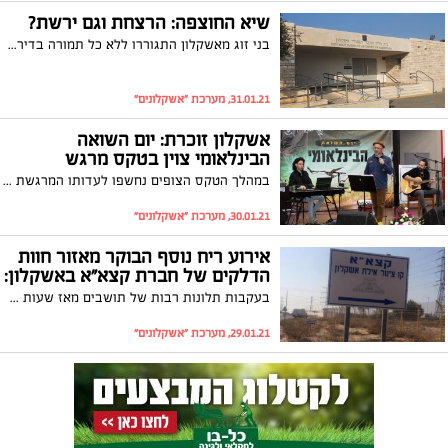
שיא החוצפה: הרצחת וגם ירשת?
בני זוג מאשקלון התגוררו ללא כל תמורה בדירה של הורי האישה. כשהחלו בהליך גירושין, איים הבעל לתבוע חצי משווי אותה דירה. לאחר שהגיעו ההורים ההמומים לעו"ד שרון קולסקי, הוא נותר בלא כלום
31.01.21, מערכת "אשקלונים"
אשקלון זוכרת: יום השואה
הבינלאומי צוין בטקס מרגש
במהלך הטקס הצופים נחשפו לעדותו המרגשת והעוצמתית של שורד השואה, שאול שפילמן: ״כל יום שעבר באושוויץ ונשארת בחיים והצלחת לשרוד היה מעשה של גבורה״
30.01.21, מערכת "אשקלונים"
אירוע ריח נוסף הבוקר מאזור חוות
הדלקים של חברת קצא"א באשקלון:
בעקבות תלונות רבות של תושבים מאז שעות הבוקר (שישי), בגין ריח גז חריף, התבצעה בדיקה של איגוד ערים לאיכות הסביבה. הבדיקה מצאה כי שוב יש דליפת ריח מקצא"א
29.01.21, מערכת "אשקלונים"