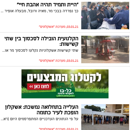
"היית ותמיד תהיה אהבת חיי"
כך נפרדה בבכי מר, מאיה ורובל, מבעלה אופיר ז"ל, שטבע למוות ביום שישי האחרון. מאות ליוו אותו בדרכו האחרונה וסיפרו על האדם שהיה כולו נתינה ואהבה למען האחר
03.01.21, מערכת "אשקלונים"
הקלנועית הובילה לסכסוך בין שתי
קשישות:
שתי קשישות אשקלוניות נקלעו לסכסוך מר אודות פגיעה מסתורית בקלנועית של אחת מהן. לאחרונה הכריע בית המשפט בסוגיה יוצאת הדופן
03.01.21, מערכת "אשקלונים"
העלייה בתחלואה נמשכת: אשקלון
הופכת לעיר כתומה
על פי הנתונים העדכניים המתפרסמים היום (ראשון) בעיר ישנם 502 חולים פעילים מתוכם 45 חולים חדשים. הנתונים מתפרסמים על רקע מספר שיא של נבדקים
03.01.21, מערכת "אשקלונים"