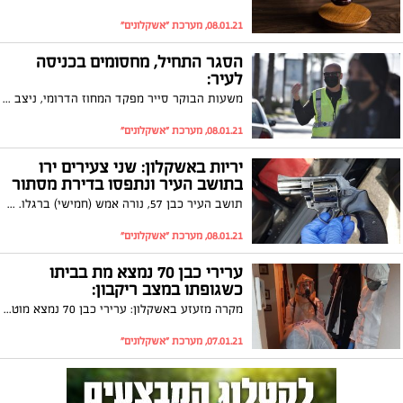
08.01.21, מערכת "אשקלונים"
הסגר התחיל, מחסומים בכניסה
לעיר:
משעות הבוקר סייר מפקד המחוז הדרומי, ניצב יורם סופר, במחסומים שנפרסו ביציאות מהערים ועמד מקרוב על היערכות המחוז לעמידה בסגר שהוטל החל מאמש בחצות
08.01.21, מערכת "אשקלונים"
יריות באשקלון: שני צעירים ירו
בתושב העיר ונתפסו בדירת מסתור
תושב העיר כבן 57, נורה אמש (חמישי) ברגלו. שני צעירים בשנות ה-20 לחייהם, נעצרו בדירת מסתור בתל אביב במהלך הלילה בחשד למעשה. הרקע פלילי
08.01.21, מערכת "אשקלונים"
ערירי כבן 70 נמצא מת בביתו
כשגופתו במצב ריקבון:
מקרה מזעזע באשקלון: ערירי כבן 70 נמצא מוטל בביתו זמן רב לאחר מותו במצב של איבוד צלם אנוש. גופתו אותרה רק לאחר שהריח הנורא שעלמה ממנה, דלף לחדר המדרגות
07.01.21, מערכת "אשקלונים"