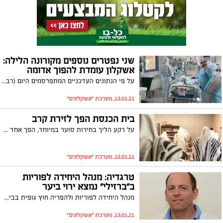
שני נפטרים נוספים מקורונה הלילה:
אשקלון עומדת להפוך אדומה
על פי הנתונים העדכניים המתפרסמים היום (רביעי) בעיר ישנם 758 חולים פעילים מתוכם 87 חולים חדשים. קרוב ל -30,000 מתושבי העיר כבר התחסנו נגד הנגיף
13.01.21, מערכת "אשקלונים"
בית הכנסת הפך לזירת קרב
על רקע הליך בחירות סוער במיוחד, הפך אחד מבתי הכנסת המוכרים באשקלון לזירת התכתשויות מילוליות, מכתבי האשמה ותביעות לשון הרע
13.01.21, מערכת "אשקלונים"
טרגדיה: מנהל היחידה לפוריות
ב"ברזילי" נמצא ירוי ביער
מנהל היחידה לפוריות ולהפריה חוץ גופית בביה"ח ברזילי באשקלון, ד"ר אבי הרלב, נמצא ירוי הלילה ביער להב הסמוך לביתו במועצה האזורית הר חברון. נסיבות האירוע נחקרות, מכריו נותרו המומים. "את כל כולו הקדיש למען הוספת חיים"
13.01.21, מערכת "אשקלונים"