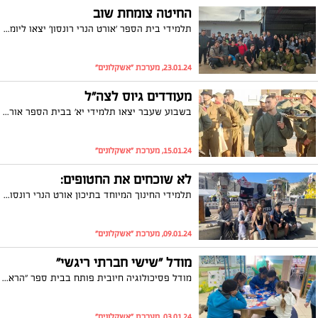
החיטה צומחת שוב
תלמידי בית הספר 'אורט הנרי רונסון' יצאו ליומיים של התנדבות והכנה לשירות משמעותי במסגרת פרויקט 'החיטה צומחת שוב' של משרד החינוך וצה"ל.
23.01.24, מערכת "אשקלונים"
מעודדים גיוס לצה"ל
בשבוע שעבר יצאו תלמידי יא' בבית הספר אורט צור ברק לשבוע גדנ"ע מאתגר במיוחד בבסיס שדה בוקר.
15.01.24, מערכת "אשקלונים"
לא שוכחים את החטופים:
תלמידי החינוך המיוחד בתיכון אורט הנרי רונסון ביקרו בכיכר החטופים בתל אביב
09.01.24, מערכת "אשקלונים"
מודל "שישי חברתי ריגשי"
מודל פסיכולוגיה חיובית פותח בבית ספר "הראל" באשקלון, המודל הופך את יום שישי ליום מיוחד ולא שיגרתי ,"יום ללא תיק" בו מתנסים התלמידים בסדנאות בנושאים שונים המחזקים כישורים חברתיים ורגשיים.
03.01.24, מערכת "אשקלונים"