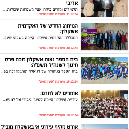
אדיבי
תלמידים ומורים ביקרו אצל משפחות שכולות, העניקו חנוכיות ייחודיות ושמעו את סיפורי הנופלים. "מעשה של אור ותקווה בימים קשים".
31.12.24, מערכת "אשקלונים"
המיתוג החדש של האקדמית
אשקלון:
המכללה האקדמית אשקלון קיימה בשבוע שעבר את טקס הסרת הלוט למיתוג החדש שלה, 20 שנה מאז שעשתה שימוש בשפה הקודמת ומאז שהפכה למוסד אקדמי עצמאי בדרום. במעמד השתתפו מנהלי המכללה ועובדיה, סטודנטים ומרצים.
30.12.24, מערכת "אשקלונים"
בית הספר נאות אשקלון זוכה פרס
חינוך לשנה"ל תשפ"ה:
בית הספר בניהולה של דניאלה תורג'מן זכה בפרס חינוך מחוזי לשנה"ל תשפ"ה ובזאת הוא מועמד לפרס החינוך הארצי
19.12.24, מערכת "אשקלונים"
אומרים לא לחרם:
עיריית אשקלון קיימה סמינר ׳גיבורי אל׳ למניעת בריונות ודחייה חברתית
18.12.24, מערכת "אשקלונים"
אורט מקיף עירוני א' באשקלון מוביל