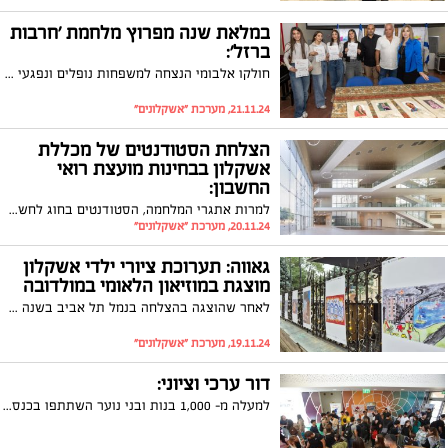
במלאת שנה מפרוץ מלחמת 'חרבות
ברזל':
חולקו אלבומי הנצחה למשפחות נופלים ונפגעי פעולות איבה מאשקלון
21.11.24, מערכת "אשקלונים"
הצלחת הסטודנטים של מכללת
אשקלון בבחינות מועצת רואי
החשבון:
למרות אתגרי המלחמה, הסטודנטים בחוג לחשבונאות במכללה האקדמית אשקלון עברו בהצלחה רבה את המבחנים של מועצת רואי החשבון. מדובר במכללה האקדמית היחידה בדרום שדורגה בין שלושת המקומות הראשונים בהישג זה
20.11.24, מערכת "אשקלונים"
גאווה: תערוכת ציורי ילדי אשקלון
מוצגת במוזיאון הלאומי במולדובה
לאחר שהוצגה בהצלחה בנמל תל אביב בשנה שעברה, נפתחה תערוכת 'רואים קולות' במוזיאון ההיסטורי הלאומי בקישינב; התערוכה מציגה את ציוריהם של ילדי בית הספר 'בית יחזקאל' מאשקלון על אירועי המלחמה
19.11.24, מערכת "אשקלונים"
דור ערכי וציוני:
למעלה מ- 1,000 בנות ובני נוער השתתפו בכנס מכינות ושנות שירות של עיריית אשקלון