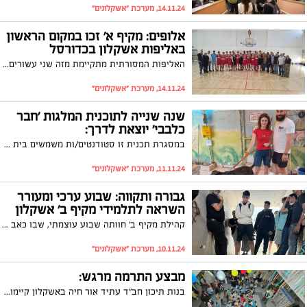
14.11.24, מערכת "אשקלונים"
אלופים: מקיף א׳ זכו במקום הראשון
באליפות אשקלון בכדורסל
האליפות המסורתית מתקיימת מזה שני עשורים לזכרו של החייל אלעד ולנשטיין ז״ל שנהרג בעת מילוי בתפקידו בשנת 2000
14.11.24, מערכת "אשקלונים"
שנה שנייה לתוכנית המלגות 'חבר
כלבבי' יוצאת לדרך:
במסגרת תכנית זו סטודנטים/ות משמשים בית אומנה זמני לכלבים הממתינים לאימוץ, למתן מחסה וטיפול, עד למציאת בית חם וקבוע.
11.11.24, מערכת "אשקלונים"
גבורה ותקווה: שבוע ערכי ומעורר
השראה לתלמידי מקיף ב' אשקלון
קהילת מקיף ב' חוותה שבוע עוצמתי, שבו כאב ותקווה השתלבו יחד עם זיכרון ורוח הגבורה. שבוע מרגש ומחזק של למידה והשראה, המלא בפעילויות ערכיות וחוויות משמעותיות שהותירו רושם עז על התלמידים.
10.11.24, מערכת "אשקלונים"
מבצע התרמה מרגש:
בנות תיכון חב"ד עתיד אור חיה באשקלון קיימו הפנינג מיוחד לילדים, במטרה לגייס תרומות לרכישת תרופה יקרה עבור בתה של מורתם האהובה