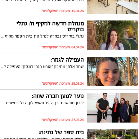
15.04.24, מערכת "אשקלונים"
מנהלת חדשה למקיף ה': נתלי
בוקריס
נתלי בוקריס נבחרה לנהל את בית הספר מקיף ה׳ דרכא באשקלון. בוקריס תחליף בתפקידה את המנהלת הוותיקה של בית הספר, דליה רחמים
04.04.24, מערכת "אשקלונים"
העפילה לגמר:
שחר אלפי מתיכון "אורט הנרי רונסון" העפילה לגמר באולימפיאדה הארצית בביוטכנולוגיה בחסות הטכניון.
28.03.24, מערכת "אשקלונים"
נוער למען חברה שווה:
לירון מוראדוב בן ה-19 מאשקלון, גדל במשפחה מצומצמת והחליט להקדיש את פועלו להפגת תחושת הבדידות של קשישים, זכה בפרס מטעם האוניברסיטה הפתוחה על פועלו.
27.03.24, מערכת "אשקלונים"
בית ספר של נתינה: