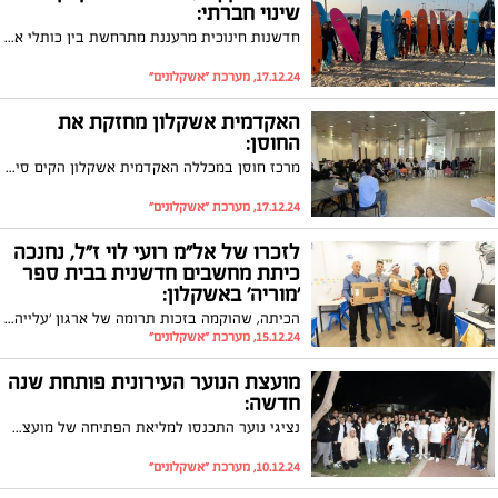
שינוי חברתי:
חדשנות חינוכית מרעננת מתרחשת בין כותלי אורט מקיף עירוני א' באשקלון, שם הופך בית הספר למרכז קהילתי תוסס המציע מגוון רחב של חוגים לתלמידי חטיבת הביניים.
17.12.24, מערכת "אשקלונים"
האקדמית אשקלון מחזקת את
החוסן:
מרכז חוסן במכללה האקדמית אשקלון הקים סיירת נאמני חוסן שמורכבת מסטודנטים וסטודנטיות שמעוניינים לסייע לחבריהם ללימודים לחזק את החוסן שלהם באמצעות גיבוש קבוצות ומפגשים חברתיים. נמשכת ההרשמה לסטודנטים שמעוניינים להתנדב >>
17.12.24, מערכת "אשקלונים"
לזכרו של אל"מ רועי לוי ז"ל, נחנכה
כיתת מחשבים חדשנית בבית ספר
'מוריה' באשקלון:
הכיתה, שהוקמה בזכות תרומה של ארגון 'עלייה', מצוידת במערכת מתקדמת עם תוכנת 'נינטנדו' ייחודית המעודדת תנועה בקרב תלמידים עם צרכים מיוחדים
15.12.24, מערכת "אשקלונים"
מועצת הנוער העירונית פותחת שנה
חדשה:
נציגי נוער התכנסו למליאת הפתיחה של מועצת הנוער העירונית לשנת תשפ"ה וקיבלו בברכה את 50 החברים החדשים.
10.12.24, מערכת "אשקלונים"