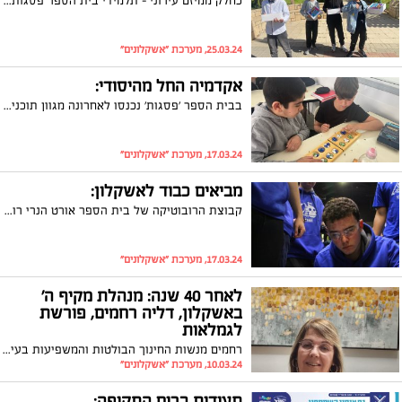
כחלק ממיזם עירוני - תלמידי בית הספר פסגות חילקו משלוחי מנות לעובדי בית החולים ברזילי ולעובדי התברואה באשקלון
25.03.24, מערכת "אשקלונים"
אקדמיה החל מהיסודי:
בבית הספר 'פסגות' נכנסו לאחרונה מגוון תוכניות אקדמיות שמטרתן לפתח כישורי חשיבה אצל התלמידים.
17.03.24, מערכת "אשקלונים"
מביאים כבוד לאשקלון:
קבוצת הרובוטיקה של בית הספר אורט הנרי רונסון זכתה בפרס השופטים בתחרות ארצית יוקרתית
17.03.24, מערכת "אשקלונים"
לאחר 40 שנה: מנהלת מקיף ה'
באשקלון, דליה רחמים, פורשת
לגמלאות
רחמים מנשות החינוך הבולטות והמשפיעות בעיר; שימשה בתפקידים רבים במערכת החינוך העירונית ובשנים האחרונות ניהלה את מקיף ה' דרכא: "לכל זמן ועת. אני יוצאת לדרך החדשה שלי בשמחה - שמחת החינוך", אמרה רחמים
10.03.24, מערכת "אשקלונים"
תעודות ברוח התקופה: