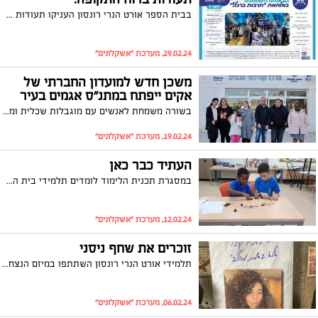
בבית הספר אורט הנרי רונסון העניקו תעודות מחצית אלטרנטיביות לתלמידים הכוללות תמונה כיתתית של הכיתה, דבר הצוות וסיכום הפעילויות והתרומה לקהילה של התלמידים בזמן המלחמה.
29.02.24, מערכת "אשקלונים"
משכן חדש למועדון החברתי של
אקים ייפתח במתנ"ס אגמים בעיר
בשורה משמחת לאנשים עם מוגבלות שכלית ומשפחותיהם באשקלון. לאחר תקופה ארוכה של חיפושים ותודות להתגייסותה של עיריית אשקלון לסיוע בנושא, נמצא למועדון אקים מקום באחד המתנ"סים היפים במדינה. המועדון ייתן מענה לכ-40 אנשים עם מוגבלות, תושבי העיר, וישלב בתוכו חוגים וסדנאות ייחודיים לחברי המועדון "בכך באה לידי ביטוי התפיסה הערכית המקדמת הכללת אנשים עם מוגבלות בתוך הקהילה, שהיא חלק מהעיר אשקלון ומהעשייה שבה"עם מוגבלות שכלית ומשפחותיהם באשקלון:
19.02.24, מערכת "אשקלונים"
העתיד כבר כאן
במסגרת תכנית הלימוד לומדים תלמידי בית הספר הראל שימוש במדפסות תלת מימד רובוטיקה אלקטרוניקה ובינה מלאכותית, בנוסף, מלמדים תלמידים מצטיינים את שאר התלמידים באותן התוכניות ."אנו חושפים את התלמידים לכלים טכנולוגיים עכשוויים", מספרת מנהלת בית הספר סיגל אביב.
12.02.24, מערכת "אשקלונים"
זוכרים את שחף ניסני
תלמידי אורט הנרי רונסון השתתפו במיזם הנצחה מרגש לזכר בוגרת בית הספר, שחף ניסני שנרצחה בשבת השחורה
06.02.24, מערכת "אשקלונים"