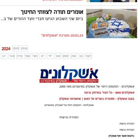
אומרים תודה לצוותי החינוך
ביום שני השבוע הגיעו חברי וועד ההורים של בית הספר "פסגות" במיוחד לבית הספר בכדי לתת שי למורים ולהודות להם על העשיה החינוכית והמענים החברתיים והרגשיים לטובת התלמידים בבית הספר
03.01.24, מערכת "אשקלונים"
2024
2025
2026
דצמ
נוב
אוק
ספט
אוג
יול
יונ
מאי
אפר
מרץ
פבר
ינו
אשקלונים - המקומון היומי של אשקלון באינטרנט מאז 2005
אשקלונים טאצ - כל העיר במרחק נגיעה
באבו אשקלון - מסעדת בשרים על האש
|
שווארמה אשקלון
אשקלונים - המקומון היומי של אשקלון באינטרנט
הצהרת נגישות
הצהרת נגישות
הצהרת נגישות
גלובוס סנטר חוף אשקלון