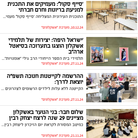
'סייף סקול': מעמיקים את התכנית
למניעת בריונות וחרם חברתי
התוכנית העירונית המצליחה 'סייף סקול' מעמיקה את פעילותיה באמצעות שיתוף פעולה בין בתי הספר, הילדים וההורים
10.12.24, מערכת "אשקלונים"
'ישראל היפה': יצירות של תלמידי
אשקלון הוצגו בתערוכה בסיאטל
ארה"ב
תלמידי בית הספר הייחודי הרב גילי "אומנויות" באשקלון, הציגו תערוכת ציורים בקהילה הישראלית יהודית בסיאטל
27.11.24, מערכת "אשקלונים"
ההרשמה לקייטנות חנוכה תשפ"ה
יוצאת לדרך:
הקייטנה ללא עלות לילדים הרשומים לצהרונים מחודש ספטמבר; מהרו לשריין את המקום לילדיכם
27.11.24, מערכת "אשקלונים"
שלום חבר: בני הנוער באשקלון
מציינים 29 שנה לרצח יצחק רבין
כמיטב המסורת לקראת יום הזיכרון ליצחק רבין ז"ל התכנסו בנות ובני הנוער בעיר לשיחות על דמוקרטיה, אחדות וסובלנות
21.11.24, מערכת "אשקלונים"