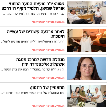
גאווה: יו"ר מועצת הנוער המחוזי
אוראל שמיאן, תלמיד מקיף ה' דרכא
נבחרי הדור הצעיר: מועצת התלמידים והנוער של מחוז הדרום קיימה בחירות למזכירות המועצה לשנת הלימודים הקרובה. גם היו"ר, אוראל שמיאן, וגם הסגן, בן לוי, הם תלמידים מהתיכונים באשקלון
15.07.24, מערכת "אשקלונים"
לאחר ארבעה עשורים של עשייה
חינוכית:
המנהלת המיתולוגית דליה רחמים פורשת לגמלאות
07.07.24, מערכת "אשקלונים"
מנהלת חדשה למרכז פסגה
אשקלון: אלכסנדרה ימין
ימין ניהלה עד כה בהצלחה רבה את בית הספר היסודי מצפה ברנע בעיר; ״אני יוצאת למסע חדש לפיתוח סגלי הוראה ומאמינה בכל ליבי כי ההון האנושי״, אמרה ימין
27.06.24, מערכת "אשקלונים"
המצטיין של רונסון:
סגן המנהלת של בית הספר אורט הנרי רונסון דוד רצון זכה בתעודת הצטיינות מטעם פרויקט קדם עתידים על קידומם של תלמידים מצטיינים בתחומי המתמטיקה והמדעים.
27.06.24, מערכת "אשקלונים"