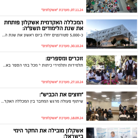
07.11.24, מערכת "אשקלונים"
המכללה האקדמית אשקלון פותחת
את שנת הלימודים תשפ"ה:
כ-5,000 סטודנטים יחלו ביום ראשון את שנת הלימודים האקדמית תשפ"ה במכללה האקדמית אשקלון. המכללה השיקה מבנה חדש בעלות של למעלה מ-100 מיליון ש"ח, מרכז חוסן ייעודי ומילגה חברתית מיוחדת. ההטבות למשרתי המילואים ובני משפחותיהם יימשכו גם השנה.
30.10.24, מערכת "אשקלונים"
זוכרים ומספרים:
תלמידות ותלמידי כיתות י' מכל בתי הספר באשקלון החלו היום במעגלי שיח בחורשת הנופלים לציון יום האבל הלאומי לנרצחי וחללי השבעה באוקטובר ומלחמת חרבות ברזל.
27.10.24, מערכת "אשקלונים"
"חוצים את הכביש":
שיתוף פעולה מרגש המחבר בין המכללה האקדמית לקהילה באשקלון
18.09.24, מערכת "אשקלונים"
אשקלון מובילה את החקר הימי
בישראל: