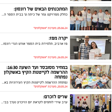
המתכנתים הבאים של רונסון:
כחלק מפרויקט גמר של כיתה ט' בבית הספר הציגו התלמידים משחקי מחשב שיצרו בפני נציגי חברת גוגל נציגת משרד החינוך ו -200 תלמידים בבית הספר "התרשמתי מתהליך העבודה של התלמידים" סיפר אחד המנטורים מחברת גוגל.
05.06.24, מערכת "אשקלונים"
יקרה מפז:
פז ארביב, תלמידת בית הספר אורט הנרי רונסון נבחרה למצטיינת מגמת ערבית מכל מחוז דרום. "אני גאה בה על ההישג המרשים" סיפר המורה לערבית עידן בן דור
26.05.24, מערכת "אשקלונים"
במחיר מסובסד ועד השעה 16:30:
ההרשמה לקייטנות הקיץ באשקלון
נפתחה
נפתחה ההרשמה לקייטנות הקיץ העירוניות באשקלון. המחיר הנמוך נשמר גם השנה ויעמוד על 500 ₪ בלבד וכן הנחת 50% לאח שני בגני הילדים
20.05.24, מערכת "אשקלונים"
שרים לזכרם:
ערב שירי לוחמים לקראת יום הזיכרון נערך בבית הספר פסגות.