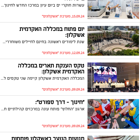
עשרות חוקרי ים ביום עיון במרכז החדש לחינוך ומחקר ימי
15.09.24, מערכת "אשקלונים"
יום פתוח במכללה האקדמית
אשקלון:
שנת לימודים ראשונה בחינם לחיילים משוחררים ולמסיימי שירות לאומי. בנוסף, סטודנטים הלומדים לתואר ראשון בתשפ"ה יוכלו לקבל מלגה מלאה לשנת הלימודים הראשונה בעבור פעילות חברתית שבועית
12.09.24, מערכת "אשקלונים"
טקס הענקת תארים במכללה
האקדמית אשקלון:
המכללה האקדמית אשקלון קיימה שני טקסים להענקת תארים ל-1218 בוגרים: 1156 בוגרים קיבלו תואר ראשון ועוד 62 בוגרים קיבלו הסמכה לתואר שני. עד כה סיימו את לימודיהם במכללה כ-22 אלף בוגרות ובוגרים.
09.09.24, מערכת "אשקלונים"
"חינוך - דרך ספורט":
ארגון "החלוץ" פותח עונה במרכזים קהילתיים חדשים גם באשקלון.
09.09.24, מערכת "אשקלונים"
תנועות הנוער באשקלון פותחות