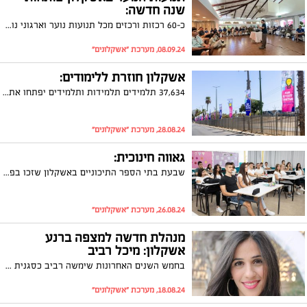
שנה חדשה:
כ-60 רכזות ורכזים מכל תנועות נוער וארגוני נוער השתתפו באירוע שיא לקראת שנת הפעילות החדשה
08.09.24, מערכת "אשקלונים"
אשקלון חוזרת ללימודים:
37,634 תלמידים תלמידות ותלמידים יפתחו את שנת הלימודים תשפ"ה; רבים מהם יעשו זאת במוסדות לימוד חדשים או מחודשים ועם שפע של תכניות לימודיות מגוונות וחדשניות שיעניקו להם את הבסיס הטוב ביותר למצוינות הישגית וערכית.
28.08.24, מערכת "אשקלונים"
גאווה חינוכית:
שבעת בתי הספר התיכוניים באשקלון שזכו בפרס הצטיינות לשנת הלימודים תשפ"ד
26.08.24, מערכת "אשקלונים"
מנהלת חדשה למצפה ברנע
אשקלון: מיכל רביב
בחמש השנים האחרונות שימשה רביב כסגנית מנהלת בית הספר; במסגרת תפקידה כסגנית הובילה תהליכים בית ספריים בראשם פיתוח יוזמות פדגוגיות וחברתיות קידום צוות חינוכי וקשר עם הקהילה
18.08.24, מערכת "אשקלונים"