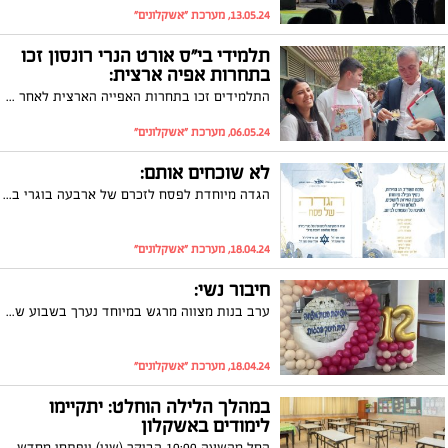
13.05.24, מערכת "אשקלונים"
תלמידי בי"ס אורט הנרי רונסון זכו
בתחרות אפיה ארצית:
התלמידים זכו בתחרות האפייה הארצית לאחר שהכינו טארט לימון על שולחן בצבע הצהוב לאות הזדהות עם החטופים.
06.05.24, מערכת "אשקלונים"
לא שוכחים אותם:
הגדה מיוחדת לפסח לזכרם של ארבעה בוגרי בית הספר שנפלו מאז 7.10
18.04.24, מערכת "אשקלונים"
חיבור נשי:
ערב בנות מצווה מרגש במיוחד נערך בשבוע שעבר בבית הספר פסגות באשקלון לבנות כיתה ו' יחד עם אמותיהן
18.04.24, מערכת "אשקלונים"
במהלך הלילה הוחלט: יתקיימו
לימודים באשקלון
החל מהשעה 10:00 הבוקר (שני) ייפתחו מחדש כל מוסדות החינוך בעיר ויופעלו קייטנות הפסח. זאת לאחר שבלילה הסיר פיקוד העורף את ההגבלות