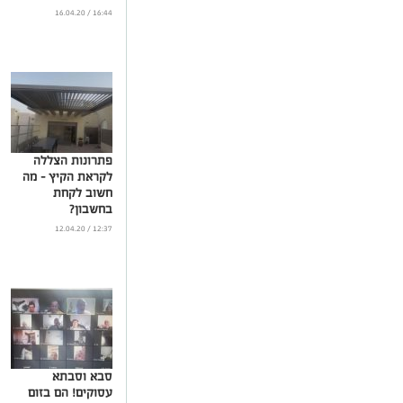
16:44 / 16.04.20
פתרונות הצללה
לקראת הקיץ – מה
חשוב לקחת
בחשבון?
...
12:37 / 12.04.20
סבא וסבתא
עסוקים! הם בזום