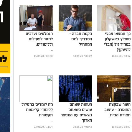
כך תמצאו צבעי
הקמת חברה –
הגמלאים נערכים
מומלץ באשקלון
המדריך ליזם
לחזור לפעילות
במחיר זול (מבלי
המתחיל
וללימודים:
להיעקץ)
...
...
...
08:00 / 15.05.20
09:49 / 18.05.20
10:12 / 18.05.20
האור שבקצה
הטעות שאתם
מה לומדים במסלול
התאורה – עיצוב
עושים כשאתם
ללימודי קלינאות
תאורת הבית
נשארים עם המספר
תקשורת
הארוך
...
...
...
11:04 / 03.05.20
08:43 / 10.05.20
08:47 / 10.05.20