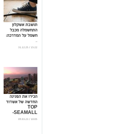
תושבת אשקלון
התחשמלה מכבל
חשמל על המדרכה:
...
15:22 / 31.12.25
הכירו את הפנינה
החדשה של אשדוד
TOP
SEAMALL-
קומפלקס משרדים
10:05 / 09.03.23
יוקרתי וחדשני עם
נוף מרהיב לים