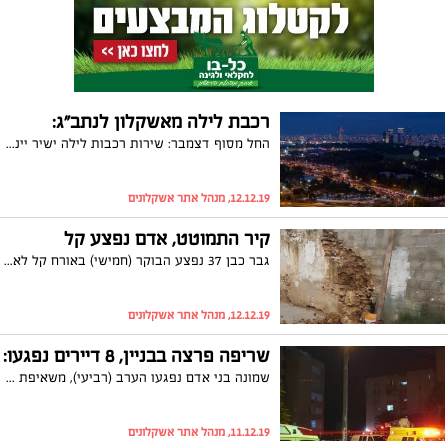
רכבת לילה מאשקלון לנתב"ג:
החל מסוף דצמבר: שירות רכבות לילה ישיר יינתן לראשונה מאשקלון ישירות לנתב" לאורך כל שעות הלילה. שדרוג השירות יאפשר קיצור זמן הנסיעה בכארבעים דקות, לצד נסיעה רציפה ונוחה מיישובי הדרום והשפלה לנתב"ג לאורך כל שעות היממה– ללא החלפת רכבות
12.12.19, מנהל אתר אשקלונים
קיר התמוטט, אדם נפצע קל
גבר כבן 37 נפצע הבוקר (חמישי) באורח קל לאחר שקיר אבנים התמוטט עליו
12.12.19, מנהל אתר אשקלונים
שריפה פרצה בבניין, 8 דיירים נפגעו:
שמונה בני אדם נפגעו הערב (רביעי), משאיפת עשן בשל שריפה שפרצה בבניין בו הם מתגוררים. הנסיבות נחקרות
11.12.19, מנהל אתר אשקלונים