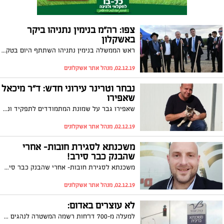
צפו: רה"מ בנימין נתניהו ביקר
באשקלון
ראש הממשלה בנימין נתניהו השתתף היום בטקס הנחת אבן פינה באשקלון ל-12 מפעלים חדשים שייפתחו באזור התעשייה שבעיר, יחד עם שר הכלכלה אלי כהן, ראש העיר אשקלון תומר גלאם ובעלי המפעלים. עם פתיחת המפעלים יתווספו כ-1,000 מקומות עבודה בעיר. נתניהו התייחס להרכבת הממשלה ולאתגרים הביטחוניים בעזה ואמר: "לא תהיה הסדרה ארוכת טווח עם עזה כל עוד יימשך הטפטוף". בסיום המשיך רה"מ למדחוב ופגש תומכים נלהבים. צפו
02.12.19, מנהל אתר אשקלונים
נבחר וטרינר עירוני חדש: ד"ר מיכאל
שאפירו
שאפירו גבר על שמונת המתמודדים לתפקיד ונבחר פה אחד; הוא בוגר לרפואה וטרינרית של האוניברסיטה העברית ובוגר קורס וטרינרים רשותיים
02.12.19, מנהל אתר אשקלונים
משכנתא לסגירת חובות- אחרי
שהבנק כבר סירב!
משכנתא לסגירת חובות- אחרי שהבנק כבר סירב!
02.12.19, מנהל אתר אשקלונים
לא עוצרים באדום:
למעלה מ-700 דו"חות רשמה המשטרה לנהגים שחצו רמזור באור אדום באשקלון. תרבות הנהיגה בעיר ממשיכה להדאיג את משתמשי הדרך ותורמת לסטטיסטיקה העגומה לפיה אשקלון מובילה במספר הנפגעים בתאונות הדרכים בארץ