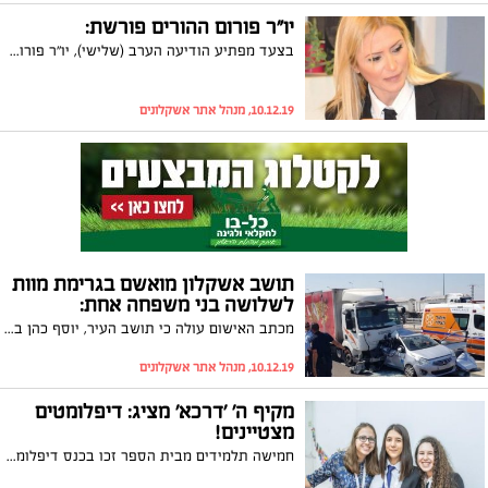
יו"ר פורום ההורים פורשת:
בצעד מפתיע הודיעה הערב (שלישי), יו"ר פורום ההורים העירוני, סופי חוטובלי-פנחס, כי היא פורשת לאחר 5 שנים בתפקיד והכריזה על בחירות. סופי: "גוף מתנדב מחוייב לרענן את השורות"
10.12.19, מנהל אתר אשקלונים
תושב אשקלון מואשם בגרימת מוות
לשלושה בני משפחה אחת:
מכתב האישום עולה כי תושב העיר, יוסף כהן בן ה-32 סטה מהכביש ללא סיבה מוצדקת, חצה את קו ההפרדה ופגע במכונית המשפחה שעמדה בצד הדרך. האם והתינוק בן החודשיים נהרגו במקום, האב נפטר מאוחר יותר מפצעיו. בתם בת השנתיים נפצעה באורח קל ונותרה יתומה מהוריה ומאחיה
10.12.19, מנהל אתר אשקלונים
מקיף ה' 'דרכא' מציג: דיפלומטים
מצטיינים!
חמישה תלמידים מבית הספר זכו בכנס דיפלומטים צעירים בזכות נאומים מרשימים ויכולות דיבייט יוצאות דופן