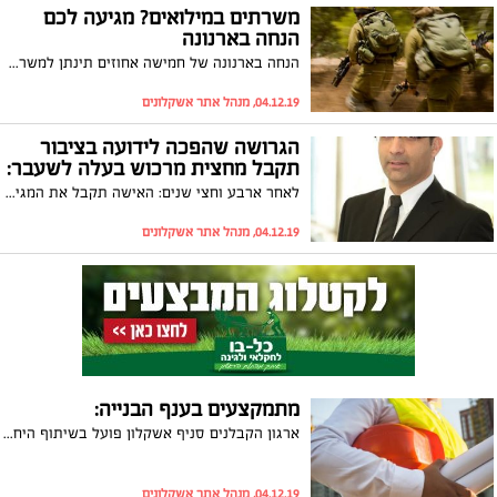
משרתים במילואים? מגיעה לכם
הנחה בארנונה
הנחה בארנונה של חמישה אחוזים תינתן למשרתי המילואים רטרואטיבית שלוש שנים אחורה. כך אישרה השבוע מועצת העיר
04.12.19, מנהל אתר אשקלונים
הגרושה שהפכה לידועה בציבור
תקבל מחצית מרכוש בעלה לשעבר:
לאחר ארבע וחצי שנים: האישה תקבל את המגיע לה. בית המשפט לענייני משפחה קבע כי הידועה בציבור תקבל קרוב למחצית מרכושו של הגבר שהחליט לערער למחוזי. בשבוע שעבר נקבע- ההחלטה תישאר על כנה והערעור ידחה. את האישה מייצג עו"ד נתנאל מויאל
04.12.19, מנהל אתר אשקלונים
מתמקצעים בענף הבנייה:
ארגון הקבלנים סניף אשקלון פועל בשיתוף היחידה ללימודי חוץ במכללת אשקלון, להנגשת לימודי מקצועות הבנייה במטרה לצמצם תאונות עבודה. בקרוב יצא לדרך הקורס היוקרתי ממונה על בטיחות עבודה, כאשר מהנהלת הארגון נמסר: "חשוב לנו להנגיש לימודים מקצועיים ואיכותיים לטובת העובדים של חברי הארגון"
04.12.19, מנהל אתר אשקלונים