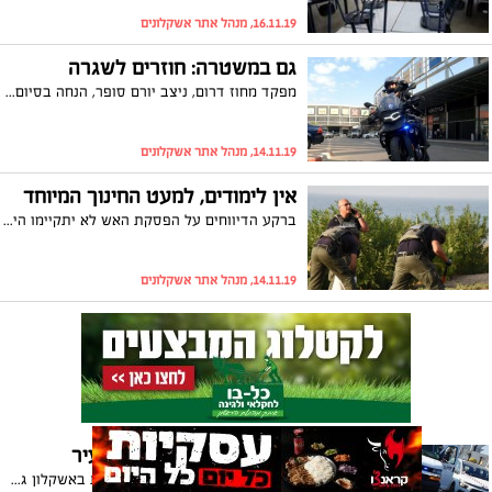
16.11.19, מנהל אתר אשקלונים
גם במשטרה: חוזרים לשגרה
מפקד מחוז דרום, ניצב יורם סופר, הנחה בסיום הערכת מצב שהסתיימה זה עתה על מעבר ממערך חירום לשגרה במתכונת מתוגברת בפריסת כוחות השיטור והחבלנים. קצין חבלה נגב, רפ"ק ארז טמסות, בפניה לציבור: "לא לקחת סיכון, ברגע שמזהים חפץ חשוד תחייגו 100"
14.11.19, מנהל אתר אשקלונים
אין לימודים, למעט החינוך המיוחד
ברקע הדיווחים על הפסקת האש לא יתקיימו היום (חמישי) לימודים בכל מוסדות החינוך. כך נמסר מעיריית אשקלון. הלימודים בחינוך המיוחד יחלו בשעה 10:00 כולל הסעות בעיר ומחוצה לה וכולל גני הילדים (למעט במוסדות בהם משולבים תלמידים בבתי ספר רגילים - עבורם תתקיים פעילות הפגתית במקיף ד')
14.11.19, מנהל אתר אשקלונים
21:00 - ירי מטח לעבר העיר
ההסלמה נמשכת: אזעקות נשמעות באשקלון גם היום (רביעי). באזעקות האחרונות יירוטים של כיפת ברזל