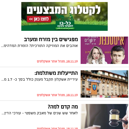
מפגישים בין מזרח ומערב
אוהבים את המוזיקה התורכית? הזמרת המדהימה ספיר סבן תגיע להיכל התרבות אשקלון יחד עם מחמט דאש ותזמורת ירושלים. יחד הם יביאו אל הבמה בהרמוניה מושלמת את המוזיקה התורכית הייחודית והאותנטית. כשמזרח ומערב נפגשים בניחוחות איסטנבול, ההנאה מובטחת!
18.11.19, מנהל אתר אשקלונים
התייעלות משתלמת:
​​​​​​​עיריית אשקלון תקבל מענק כולל בסך כ- 1.7 מליון ש"ח עבור בחירתה לייעל את צריכת האנרגיה ולהפחית פליטת גזי חממה. כך הודיעו משרדי האנרגיה, הכלכלה והתעשייה והגנת הסביבה
18.11.19, מנהל אתר אשקלונים
מה קדם למה?
לאחר שש שנים של מאבק משפטי - עורכי הדין איל כהן ואבי קריסי הצליחו להוכיח כי האירוע המוחי שבו לקה תושב אשקלון, נבע כתוצאה מהנפילה מהטרקטור שממנו מנפל ולא להיפך
18.11.19, מנהל אתר אשקלונים