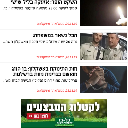
השקט הופר: אזעקה בליל שישי
סמוך לשעה 23:00 נשמעה אזעקה באשקלון. כיפת ברזל הופעלה ונשמעו הדי פיצוצים, אך לא היה ירי רקטי לעבר אשקלון. כמו כן, לא הייתה נפילה בעיר
29.11.19, מנהל אתר אשקלונים
הכל נשאר במשפחה:
מזה 26 שנה שרס"ב יוסי חלפון מאשקלון משרת במג"ב ורואה טירונים מסיימים בהצלחה את הטירונות. אבל הפעם, גם הרס"ר הוותיק התרגש יותר מתמיד כשהיה זה בנו דוד שקיבל את סיכת הלוחם הנחשקת של מג"ב. השניים סיפרו ל"אשקלונים" על התחושות ועל הגאווה
28.11.19, מנהל אתר אשקלונים
מות התינוקת באשקלון: בן הזוג
מואשם בגרימת מוות ברשלנות
פרקליטות מחוז דרום (פלילי) הגישה לבית משפט השלום באשקלון כתב אישום נגד זיאד אעביד, תושב השטחים, בגין גרם מוות ברשלנות וכניסה לישראל שלא כחוק. זאת בניגוד לחשד כי היה מדובר ברצח
28.11.19, מנהל אתר אשקלונים