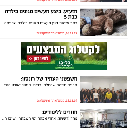
מזעזע: ביצע מעשים מגונים בילדה
כבת 5
כתב אישום בגין מעשים מגונים בילדה שהייתה בזמן המעשים כבת 5, הוגש ביום שישי האחרון נגד פיוטר לפקו בן 59 מאשקלון. זוהי הפעם השנייה שהוא מואשם בעבירה מסוג זה, כאשר רק עכשיו סיים לרצות מאסר בגין אותה עבירה בילדה אחרת בשכונתו
18.11.19, מנהל אתר אשקלונים
משפטני העתיד של רונסון:
תכנית חדשה שהחלה בבית הספר "אורט הנרי רונסון", תכשיר את התלמידים לבצע משפטים מבוימים, חלקם גם בשפה האנגלית
18.11.19, מנהל אתר אשקלונים
חוזרים ללימודים:
מחר (ראשון), אחרי אבעה ימי השבתה, ישובו התלמידים באשקלון למוסדות החינוך בכל המסגרות