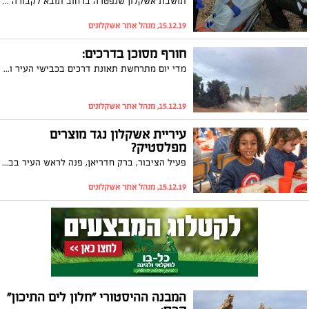
תושבת אשקלון שנפטרה ברחוב תובא לקבורה עוד הלילה: כך קבע ביהמ"ש לאחר פנייה של ארגון זק"א
15.12.19, מנהל אתר אשקלונים
חורף מסוכן בדרכים:
מדי יום מתרחשת תאונת דרכים בכבישי העיר ובחורף מספר הנפגעים אף עולה. בעמותת 'אור ירוק' מציינים כי באשקלון נפגעו למעלה ממאה בני אדם בתאונות דרכים בכבישים שהיו רטובים או בוציים בעשור החולף. על רקע ההצפות החוזרות, ללא ספק המצב מדאיג
15.12.19, מנהל אתר אשקלונים
עיריית אשקלון נגד מוצרים
מפלסטיק?
פעיל הציבור, ברק חדריאן, פנה לראש העיר בבקשה להעביר חוק עזר עירוני האוסר על הכנסת פלסטיק לחופים. חדריאן לא קיבל תשובה לפנייתו אבל העירייה הודיעה במפתיע בצהרי אותו היום כי הפלסטיק יוצא מגני הילדים
15.12.19, מנהל אתר אשקלונים
המבנה ההיסטורי "חלון לים התיכון"