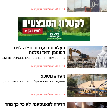
02.12.19, מנהל אתר אשקלונים
תעלומת הנעדרת: נפלה לפח
המוטמן ומאז נעלמה
כוחות משטרה ומתנדבים רבים ממשיכים גם הבוקר (ראשון) בסריקות אחר הנעדרת תושבת אשקלון. מיום שישי מתמקדים החיפושים באתר הפסולת ״גני הדס״ בדרום במקביל למקומות נוספים בעיר אשקלון והסביבה
01.12.19, מנהל אתר אשקלונים
משחק מסוכן:
תופעה מדאיגה באשקלון מסכנת את הילדים בגני המשחקים: קפיצה על הצליות המותקנות ושימוש בהן כמעין טרמפולינות. התושבים מודאגים: "תופעה מסוכנת ומטרידה". צפו בתיעוד
01.12.19, מנהל אתר אשקלונים
חדירה לוואטסאפ? לא כל כך מהר