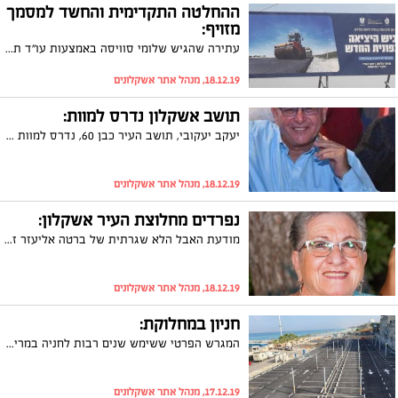
ההחלטה התקדימית והחשד למסמך
מזויף:
עתירה שהגיש שלומי סוויסה באמצעות עו"ד תמר קידר ועסקה בפרסומים של העירייה ובמימון דף הפייסבוק של ראש העיר, הובילה לתקדים משפטי לפיו ראש עיר לא יוכל להציג את שמו בשילוט מטעם העירייה. עוד נקבע כי דף הפייסבוק של ראש העיר, תומר גלאם, יוכל לשמש אותו לצרכים עירוניים בלבד ולא לפוליטיים. וגם: העירייה הגישה תלונה בחשד לזיוף בעקבות אחד המסמכים שהוגשו מטעם התביעה
18.12.19, מנהל אתר אשקלונים
תושב אשקלון נדרס למוות:
יעקב יעקובי, תושב העיר כבן 60, נדרס למוות בתאונת דרכים שאירעה בתל אביב. היום הוא הובא למנוחות בבית העלמין באשקלון. "היה איש חסד ואמת"
18.12.19, מנהל אתר אשקלונים
נפרדים מחלוצת העיר אשקלון:
מודעת האבל הלא שגרתית של ברטה אליעזר ז"ל סקרנה רבים מתושבי העיר. כעת אנו מביאים את סיפורה של ברטה, שעלתה מבגדד לאשקלון בשנות ה-50, והייתה מחולצי העיר
18.12.19, מנהל אתר אשקלונים
חניון במחלוקת:
המגרש הפרטי ששימש שנים רבות לחניה במרינה, גודר על ידי היזם שרכש את זכויותיו לפני כמעט שנה. עד אשר ייבנה עליו בית מלון כייעוד התב"ע, היזם בנה בו חניון זמני בתשלום וממתין לאישור מועצת העיר בשל שינוי הייעוד הזמני. בעלי העסקים במקום מתנגדים להפעלתו בטענה כי במקום אמורה להיבנות חניה ציבורית, ובינתיים המבלים מכתתים רגליהם. יצאנו לברר את המחלוקת ואת התעריף הצפוי
17.12.19, מנהל אתר אשקלונים