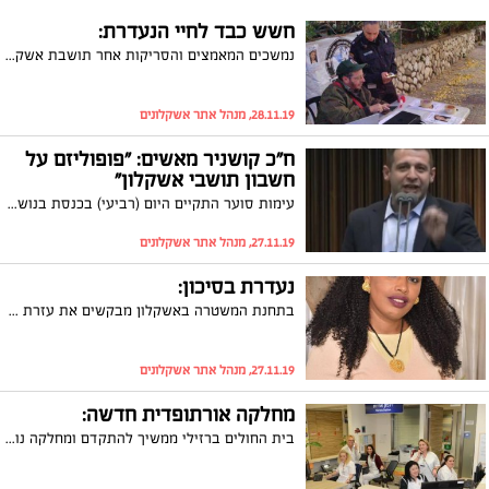
חשש כבד לחיי הנעדרת:
נמשכים המאמצים והסריקות אחר תושבת אשקלון אסרס טקלין בת ה-36, שנעדרת מאז אתמול וקיים חשש לחייה
28.11.19, מנהל אתר אשקלונים
ח"כ קושניר מאשים: "פופוליזם על
חשבון תושבי אשקלון"
עימות סוער התקיים היום (רביעי) בכנסת בנושא ההטבות שהובטחו לתושבי אשקלון בסבב ההסלמה האחרון. צפו
27.11.19, מנהל אתר אשקלונים
נעדרת בסיכון:
בתחנת המשטרה באשקלון מבקשים את עזרת הציבור בחיפושים אחר תושבת העיר, אסרס טקלין, שנעלמה מאז שעות הבוקר
27.11.19, מנהל אתר אשקלונים
מחלקה אורתופדית חדשה:
בית החולים ברזילי ממשיך להתקדם ומחלקה נוספת נפתחת במבנה חדש ועם ציוד מתקדם. מנהל בית החולים, פרופ' חזי לוי: "לא רק רפואה טובה במרכז הארץ, גם לנו תהיה הרפואה הטובה ביותר בשגרה ובחירום"