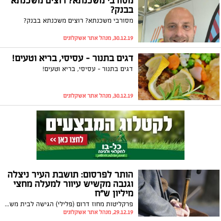
מסורבי משכנתא? רוצים משכנתא
בבנק?
מסורבי משכנתא? רוצים משכנתא בבנק?
30.12.19, מנהל אתר אשקלונים
דגים בתנור – עסיסי, בריא וטעים!
דגים בתנור – עסיסי, בריא וטעים!
30.12.19, מנהל אתר אשקלונים
הותר לפרסום: תושבת העיר ניצלה
וגנבה מקשיש עיוור למעלה מחצי
מיליון ש"ח
פרקליטות מחוז דרום (פלילי) הגישה לבית משפט השלום בב"ש כתב אישום נגד ענת דיין, תושבת אשקלון בת 47, אשר גנבה סכום של למעלה מ-600,000 ₪ מניצול שואה עיוור בן 83, עת הועסקה בביתו. עו"ד לימור-רוט חזן, המייצג את הקשיש: "הנאשמת שימשה עיניים לקשיש העיוור וניצלה זאת על מנת להותיר אותו בחוסר כל"
29.12.19, מנהל אתר אשקלונים