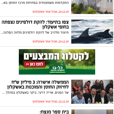
התקדמות משמעותית בפתיחת מרכז החוסן באשקלון: אותר מבנה שישמש את המרכז; משרד ראש הממשלה העביר את הכסף שהתחייב
24.12.19, מנהל אתר אשקלונים
צפו בתיעוד: להקת דולפינים נצפתה
בחופי אשקלון
תיעוד מלהיב של להקת דולפינים מלווה הפלגה של היחידה הימית ברשות הטבע והגנים, צולם על ידי פקחי היחידה הימית. גיא לויאן: "זו להקה מוכרת אשר נצפית לעיתים קרובות"
24.12.19, מנהל אתר אשקלונים
הממשלה אישרה: 3 מיליון ש"ח
לחיזוק החוסן והמוכנות באשקלון
שר הפנים, אריה דרעי, ביקר באשקלון במהלך ההסלמה האחרונה והבטיח כי יפעל להכליל את אשקלון באזור עוטף עזה על מנת שתושבי העיר יזכו להטבות. היום (ראשון), אישרה הממשלה העברת תקציב בסך 3 מיליון ש"ח לטובת חיזוק החוסן בעיר, כאשר לאחר הבחירות תוכלל אשקלון בהחלטת ממשלה ותהנה מתקציבים והטבות באופן שוטף
22.12.19, מנהל אתר אשקלונים
בית ספר מנצח: