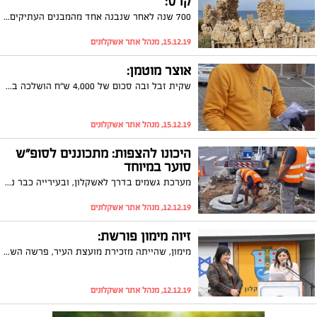
קרס:
700 שנה לאחר שנבנה אחד מהמבנים העתיקים והמזוהים עם העיר אשקלון בפארק הלאומי, הוא קרס השבוע. ההערכה היא כי המצוק המתפורר הביא לקריסתו הצפויה
15.12.19, מנהל אתר אשקלונים
אוצר מוטמן:
שקית זבל ובה סכום של 4,000 ש"ח הושלכה בטעות לפח מוטמן באשקלון. תושבת העיר פנתה למוקד העירייה ועובדי אגף שפ"ע סייעו לה להציל את כספה
15.12.19, מנהל אתר אשקלונים
היכונו להצפות: מתכוננים לסופ"ש
סוער במיוחד
מערכת גשמים בדרך לאשקלון, ובעירייה כבר נערכים על מנת להימנע ככל שניתן מהמראות הקשים שהציפו את העיר ביום ראשון השבוע
12.12.19, מנהל אתר אשקלונים
זיוה מימון פורשת:
מימון, שהייתה מזכירת מועצת העיר, פרשה השבוע לאחר 30 שנות עבודה; "עיריית אשקלון הייתה הבית השני שלי. העובדים היו המשפחה שלי" אמרה בדמעות
12.12.19, מנהל אתר אשקלונים