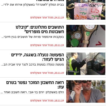
בבית המלון "לאונרדו" באשקלון אירחו את ילדי קופ"ח לאומית בזמן ימי הלחימה לפעילות הפגתית. הילדים נהנו מסדנאות, ארוחות מפנקות והרבה כיף
24.11.19, מנהל אתר אשקלונים
התושבים מתלוננים: "קיבלנו
חשבונות מים מופרזים"
בעקבות אינספור פניות של תושבים בגין חיובים מופרזים של צריכת מים, התקיים בירור עם מנכ"ל תאגיד מי אשקלון, שי חזוט. הפניות התייחסו לחיובי מים מופרזים בגין החודשיים האחרונים, הסיבה לדברי התאגיד טמונה "בשימוש המאסיבי במים בחודשי הקיץ"
20.11.19, מנהל אתר אשקלונים
הפעוטה ננעלה בשגגה, ידידים
הגיעו לעזור:
פעוטה ננעלה בטעות ברכב לנגד עיני אביה הבוקר (רביעי) באשקלון. האב פנה מיד לידידים ואלו פתחו את הרכב במהרה. הרב ליאור וקנין: "זו קריאה שנייה מתחילת הבוקר לחילוץ ילד שננעל ברכב בעיר"
20.11.19, מנהל אתר אשקלונים
רואה החשבון המוכר נפטר בטרם
עת:
הלם באשקלון: יורם בר-אבי, רואה חשבון ואחד מהאנשים היותר מוכרים בעיר, נפטר אמש (שני) במפתיע והוא בן 58 בלבד. מועד הלווייתו נקבע ליום רביעי בשעה 14:00
18.11.19, מנהל אתר אשקלונים