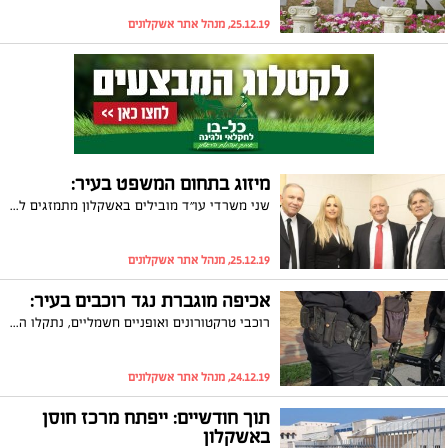
25.12.19, מנהל אתר אשקלונים
מיזוג בתחום המשפט בעיר:
שני משרדי עו״ד מובילים באשקלון מתמזגים למשרד גדול אחד: משרד עוה״ד אבי עומר ושות' מתמזג עם משרד עוה״ד אבי עייש, ירדנה בן שלום ויו״ר ועדת הכספים לשעבר בכנסת עו"ד אלי גולדשמידט
25.12.19, מנהל אתר אשקלונים
אכיפה מוגברת נגד רוכבים בעיר:
רוכבי טרקטורונים ואופניים חשמליים, נתקלו השבוע באכיפה מוגברת במיוחד. דו"חות רבים נרשמו
24.12.19, מנהל אתר אשקלונים
תוך חודשיים: ייפתח מרכז חוסן
באשקלון