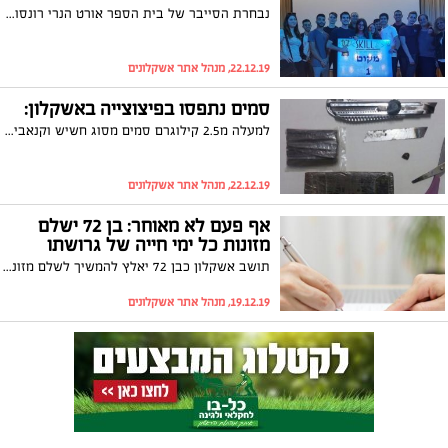
נבחרת הסייבר של בית הספר אורט הנרי רונסון, חזרה עטורת הישגים מתחרות הסייבר העירונית, כאשר באמתחתה כל ארבעת המקומות הראשונים
22.12.19, מנהל אתר אשקלונים
סמים נתפסו בפיצוצייה באשקלון:
למעלה מ2.5 קילוגרם סמים מסוג חשיש וקנאביס נתפסו בפיצוציה באשקלון. טרם הוגש כתב אישום נגד המעורבים. בעל הפיצוצייה מיוצג ע"י ידי עורך הדין רובי גלבוע
22.12.19, מנהל אתר אשקלונים
אף פעם לא מאוחר: בן 72 ישלם
מזונות כל ימי חייה של גרושתו
תושב אשקלון כבן 72 יאלץ להמשיך לשלם מזונות לגרושתו עד אחרית ימיה. כך עולה מפסק דין של בית המשפט לענייני משפחה באשדוד בעקבות תביעה שהגיש הגבר לבטל פסק - דין שאישר את הסכם הגירושין שחתם עימה כשהיה בן 57, לפיו ישלם לה מזונות בסך 2500 ₪ לחודש, בטענה ל"שינוי נסיבות"
19.12.19, מנהל אתר אשקלונים