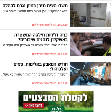
חשד: הצית מזרן במיון וגרם לבהלה
תושב אשקלון (53) נעצר ביום חמישי לאחר שעל פי החשד הצית מזרן בחדר המיון שבבית החולים "ברזילי" בעיר. עירנות המאבטחים מנעה נזק כבד והחשוד הועבר לחקירה
29.12.19, מנהל אתר אשקלונים
כמה דו"חות חילקה המשטרה
באשקלון לנהגים שיכורים?
בדיקת "אור ירוק" מעלה כי אשקלון היא העיר השישית בארץ בכמות הדו"חות שחולקו לנהגים שנהגו תחת השפעת אלכוהול/סמים בשנת 2018. מדובר בעליה של 30% בכמות הדוחות שחולקו בהשוואה לשנת 2017
26.12.19, מנהל אתר אשקלונים
חודש המאבק באלימות, סמים
ואלכוהול:
הסברה ומניעה בקרב הקהילות השונות באשקלון: גלישה בטוחה ברשת וסדנאות כיתתיות בנושא התמכרויות הם רק חלק מהפעולות שנעשו במסגרת החודש האחרון
26.12.19, מנהל אתר אשקלונים