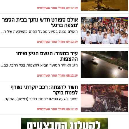
09.12.19, מנהל אתר אשקלונים
אולם ספורט חדש נחנך בבית הספר
'מצפה ברנע'
האולם נבנה בסיוע מפעל הפיס בהשקעה של תשעה מיליון שקלים; ראש העיר, תומר גלאם: "זה צריך להיות, וזה יהיה, הסטנדרט בכל מוסדות החינוך שלנו"
09.12.19, מנהל אתר אשקלונים
עיר במצור: הגשם הגיע ואיתו
ההצפות
מזג האוויר הסוער הביא להצפות בכל רחבי: כביש רבין חסום, רכבים תקועים בכבישים, תושבים חולצו ממכוניות רמזורים התקלקלו ובעירייה פתחו חדר חירום. צפו
08.12.19, מנהל אתר אשקלונים
חשד להצתה: רכב יוקרתי נשרף
לפנות בוקר
סמוך לשעה 02:00 לפנות בוקר (ראשון), התקבלה הודעה על שריפה ברחוב מודיעין באשקלון. כוחות כיבוי שהגיעו למקום זיהו רכב בוער ומסביבו עוד שני רכבים נוספים שניזוקו
08.12.19, מנהל אתר אשקלונים