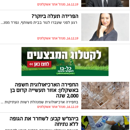
16.12.19, מנהל אתר אשקלונים
הפרידה תעלה ביוקר?
רגע לפני שעברו לגור בבית משותף, נפרד ממנה בן זוגה. כעת באמצעות עורכת דין טלי ורד קינן, היא תובעת פיצוי.
16.12.19, מנהל אתר אשקלונים
החפירה הארכיאולוגית חשפה
באשקלון: אזור תעשייה קדום בן
2,000 שנה
בחפירה ארכיאולוגית שמנהלת רשות העתיקות בשכונת אגמים באשקלון לפני הקמת פארק אקו-ספורט, התגלה אזור תעשייה קדום שחושף עדויות להעדפות הקולינריות של הרומאים לפני 2,000 שנה. צפו בממצאים ההיסטוריים
16.12.19, מנהל אתר אשקלונים
ביהמ"ש קבע: לשחרר את הגופה
ללא נתיחה