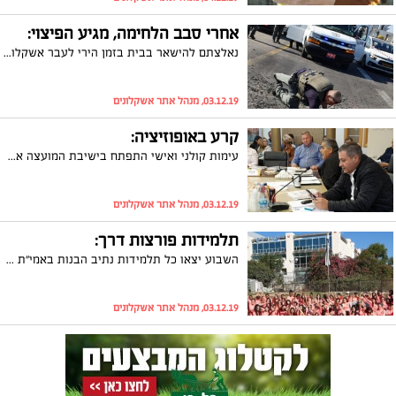
אחרי סבב הלחימה, מגיע הפיצוי:
נאלצתם להישאר בבית בזמן הירי לעבר אשקלון? נחתם צו ההרחבה המסדיר את תשלום השכר לעובדים. כך הודיע היום יו"ר ההסתדרות ארנון בר-דוד
03.12.19, מנהל אתר אשקלונים
קרע באופוזיציה:
עימות קולני ואישי התפתח בישיבת המועצה אמש (שני) בין חברי מועצת העיר אפי מור ואייל אביטל המשתייכים לאותה הסיעה. הרקע לעימות היה חילוקי הדעות בנוגע להצעה שהעלה אפי מור בנושא מימון שלטי חוצות וכן תשלום פייסבוק ממומן עבור ראש העיר. מור: "אתה הסניגור של תומר, במה קנו אותך", אביטל: "מה שאתה אומר זה דברי הבל, מי הקריא לך ואמר לך מה לכתוב". צפו
03.12.19, מנהל אתר אשקלונים
תלמידות פורצות דרך:
השבוע יצאו כל תלמידות נתיב הבנות באמי"ת ב' המתחדש באשקלון לגיחה חווייתית שעמדה כולה בסימן העצמה נשית
03.12.19, מנהל אתר אשקלונים