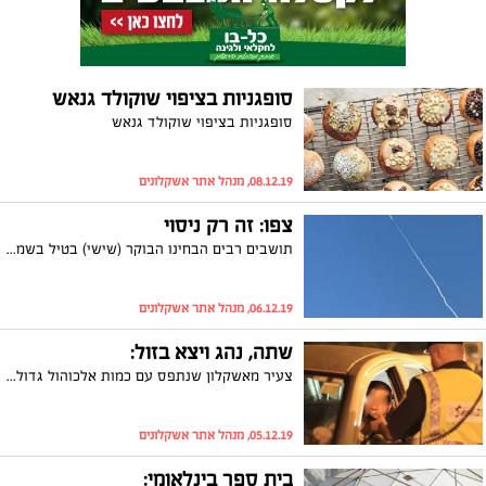
סופגניות בציפוי שוקולד גנאש
סופגניות בציפוי שוקולד גנאש
08.12.19, מנהל אתר אשקלונים
צפו: זה רק ניסוי
תושבים רבים הבחינו הבוקר (שישי) בטיל בשמי העיר. עד מהרה הודיעה מערכת הביטחון כי מדובר בניסוי שתוכנן מראש
06.12.19, מנהל אתר אשקלונים
שתה, נהג ויצא בזול:
צעיר מאשקלון שנתפס עם כמות אלכוהול גדולה פי למעלה מ10! מהמותר בחוק בעת הנהיגה, יקבל שלושה חודשי שלילה בלבד. את הצעיר ייצג עורך הדין רובי גלבוע
05.12.19, מנהל אתר אשקלונים
בית ספר בינלאומי: