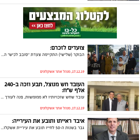
צועדים לזכרם:
הבוקר (שלישי) התקיימה צעדת ״סובב לכיש״ המסורתית בה השתתפו עשרות קציני, שוטרי ומתנדבי המרחב יחד עם בני המשפחות השכולות
17.12.19, מנהל אתר אשקלונים
העובד חש מנוצל, תבע וזכה ב-240
אלף ש"ח:
עובד שחש שזכויותיו לא ממומשות, פנה לעורך הדין לענייני עבודה, טמיר כרמי, בכדי שיסייע לו לפעול משפטית נגד המעסיק שלו. בית הדין הארצי לענייני עבודה פסק לטובת העובד לא פחות מ-240 אלף ש"ח
17.12.19, מנהל אתר אשקלונים
איבד ראייתו ותובע את העירייה:
גבר בשנות ה-50 לחייו תובע את עיריית אשקלון - נפגעתי ואיבדתי את הראיה כמעט לחלוטין כתוצאה מרשלנות בהצבת עמוד באמצע שביל גישה לרחוב אורט