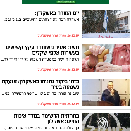
יום המורה באשקלון:
אשקלון מצדיעה לצוותים החינוכיים בגנים ובבתי הספר
26.12.19, מנהל אתר אשקלונים
חשד: אסיר משוחרר עקץ קשישים
בעשרות אלפי שקלים
תלונה הוגשה במשטרה השבוע על ידי היו"ר להגנת הצרכן, איציק נפש, נגד תושב אשקלון שעוסק בשיפוצים וגבה עשרות אלפי שקלים מקשישה תמורה שיפוץ ביתה. נפש: "קורא לציבור לא לשלם מראש זולת מקדמה בשיעור של כ- 10%"
26.12.19, מנהל אתר אשקלונים
בזמן ביקור נתניהו באשקלון: אזעקה
נשמעה בעיר
שוב זה קורה: בדיוק בזמן שראש הממשלה, בנימין נתניהו, עולה לבמה באשקלון נשמעת אזעקת צבע אדום. צפו בתיעוד
25.12.19, מנהל אתר אשקלונים
בתחתית הרשימה במדד איכות
החיים: אשקלון
כך עולה ממדד איכות החיים שמפרסמת היום (רביעי) הלשכה המרכזית לסטטיסטיקה לפיו אשקלון במקום ה-14 והאחרון ב"שביעות הרצון מהחיים". מהם הקריטריונים שנבדקו וממה האשקלונים הכי פחות מרוצים