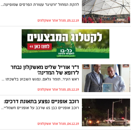
להקת המחול "ורטיגו" עטורת הפרסים שמופיעה בארץ ובחו"ל הגיעה להופעה מיוחדת בבית הספר 'אורט הנרי רונסון', התלמידים לא נשארו אדישים
05.12.19, מנהל אתר אשקלונים
ד"ר אוריל שליט מאשקלון נבחר
ל'רופא של המדינה'
ראש העיר, תומר גלאם, נפגש השבוע בלשכתו עם ד"ר אוריל שליט, רופא משפחה בסניף 'בית פרנק' בקופת חולים 'לאומית' באשקלון לרגל זכייתו בתואר 'הרופא המסור של המדינה לשנת 2019' מטעם 'קרן דניאלי'. ד"ר שליט זכה בפרס יחד עם עוד 12 רופאים בלבד ברחבי הארץ, כאשר הוא מהווה את הנציג היחיד לאשקלון ולדרום בכלל
05.12.19, מנהל אתר אשקלונים
רוכב אופניים נפצע בתאונת דרכים:
רוכב אופניים כבן 65 שרכב על אופניים חשמליים נפצע בינוני בתאונה באשקלון
04.12.19, מנהל אתר אשקלונים