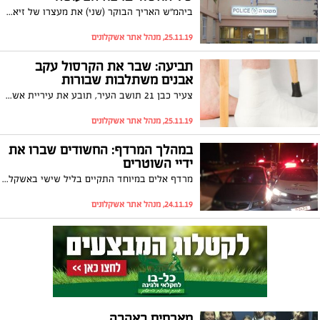
ביהמ"ש האריך הבוקר (שני) את מעצרו של זיאד אל-עביד החשוד כי גרם למותה של פעוטה כבת שנה מאשקלון לאחר שככל הנראה טלטל אותה בחוזקה. המשטרה: "לו חוקרי המשטרה המקצועיים ואספו פרט לפרט, עדות וראיות, על מנת לגבש תשתית בתיק החקירה"
25.11.19, מנהל אתר אשקלונים
תביעה: שבר את הקרסול עקב
אבנים משתלבות שבורות
צעיר כבן 21 תושב העיר, תובע את עיריית אשקלון על כך ששבר את הקרסול עקב אבנים משתלבות בולטות ושבורת ברחוב ההסתדרות. את הצעיר מייצג עו"ד איל כהן
25.11.19, מנהל אתר אשקלונים
במהלך המרדף: החשודים שברו את
ידיי השוטרים
מרדף אלים במיוחד התקיים בליל שישי באשקלון: שני חשודים תושבי הפזורה ניסו להתחמק מהשוטרים והתעמתו איתם עימות אלים במהלכו פגעו בהם פיזית ושברו את ידיהם. מעצרם הוארך בארבעה ימים
24.11.19, מנהל אתר אשקלונים
מארחים באהבה