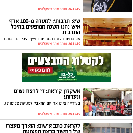
26.11.19, מנהל אתר אשקלונים
שיא תרבותי: למעלה מ-100 אלף
איש נהנו השנה ממופעים בהיכל
התרבות
עם פתיחת עונת המנויים, חושף היכל התרבות נתונים חדשים וממשיך לשבור שיאים גם במספר המנויים וגם במספר המשתתפים במופעים כאשר השנה נחצה רף ה-100 אלף איש שהגיעו ליהנות מאירועי התרבות המתקיימים בהיכל. "זאת הבעת אמון חסרת תקדים של הציבור בהיכל התרבות", אמרה גלית כהן, מנהלת ההיכל
26.11.19, מנהל אתר אשקלונים
אשקלון קוראת: די לרצח נשים
ונערות!
בעירייה ציינו את יום המאבק למניעת אלימות נגד נשים ובהמשך השבוע ייערך האירוע המרכזי; בתוך כך, המרכז הרב תחומי לטיפול ומניעת אלימות במשפחה מזמין נשים וגברים, כאחד, לקבל טיפול וסיוע מקצועיים
25.11.19, מנהל אתר אשקלונים
לקראת כתב אישום: הוארך מעצרו
של החשוד ברצח הפעוטה