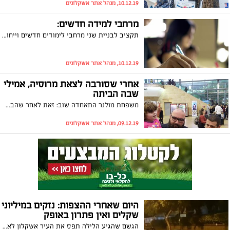
10.12.19, מנהל אתר אשקלונים
מרחבי למידה חדשים:
תקציב לבניית שני מרחבי לימודים חדשים וייחודים אושר על ידי משרד החינוך. המרחבים החדשים יוקמו בבתי הספר נוף ים א' ובמקיף עירוני א' ויכללו ציוד חדיש ושיטות למידה מתקדמות
10.12.19, מנהל אתר אשקלונים
אחרי שסורבה לצאת מרוסיה, אמילי
שבה הביתה
משפחת מולנר התאחדה שוב: זאת לאחר שהבת אמילי מולנר בת ה-4 הורשתה לצאת מרוסיה. ח"כ אלכס קושניר: "שמח שיש סוף טוב לסיפור הזה"
09.12.19, מנהל אתר אשקלונים
היום שאחרי ההצפות: נזקים במיליוני
שקלים ואין פתרון באופק
הגשם שהגיע הלילה תפס את העיר אשקלון לא מוכנה: הצפות בכל רחבי העיר, מאות רכבים שניזוקו, נזקים בעשרות מיליוני שקלים ועיר אחת שנותרה במצור למשך שעות ארוכות. בעירייה מאשימים את מזג האוויר וטוענים כי מול "שבר הענן" ואיתני הטבע החזקים אף תשתית לא תחזיק מעמד, אבל את התושבים והחזאים זה פחות שכנע. תומר גלאם:"אם תרד כמות דומה של משקעים, זה יחזור על עצמו"