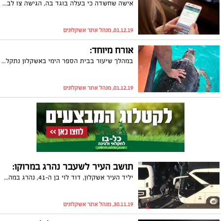
אישה שחשדה כי בעלה בוגד בה, הגישה צו לבית הדין הרבני כדי שיאשר חיפוש בטלפון של הבעל כדי להוכיח את דבר הבגידה. באמצעות עו"ד טלי ורד-קינן הבקשה נדחתה
01.12.19, מנהל אתר אשקלונים
אורח מיוחד:
במהלך שיעור בבית הספר הימי באשקלון נתקלו התלמידים בצב ים גדול במיוחד , " התלמידים התרגשו במיוחד מהמפגש", סיפר המורה יונתן נילי
01.12.19, מנהל אתר אשקלונים
תושב העיר לשעבר נהרג במרוקו:
יליד העיר אשקלון, דוד לוי בן ה-41, נהרג במהלך השבת במרוקו. זאת לאחר שאוטובוס פגע בו. משרד החוץ פועל להביא את גופתו לארץ
30.11.19, מנהל אתר אשקלונים