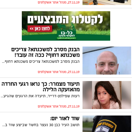
27.11.19, מנהל אתר אשקלונים
הבנק מסרב למשכנתא? צריכים
משכנתא דחוף? ככה זה עובד!
הבנק מסרב למשכנתא? צריכים משכנתא דחוף? ככה זה עובד!
27.11.19, מנהל אתר אשקלונים
תיעוד מצמרר: כך נראו רגעי החרדה
מהאזעקה הלילה
רעות שפילמן-דרייר, תיעדה את הרגעים שהגיעו אחרי האזעקה הלילה והתמונות קשות לצפייה. בסרטון נראית ביתה הקטנה אומרת: "די, נמאס לי כבר ממלחמות"
27.11.19, מנהל אתר אשקלונים
שוד לאור יום:
תושב העיר כבן 30 נעצר בחשד שביצע שוד בתחנת דלק בעיר אשקלון לפני זמן קצר. תגובה מהירה של המשטרה הביאה לאיתורו ומעצרו על ידי השוטרים