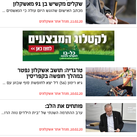
שקלים מקשיש בן 91 מאשקלון
מכתב האישום שהוגש היום עולה כי הנאשמים פעלו בכל רחבי הארץ וגנבו סכומי כסף מקשישים לאחר שנכנסו לבתיהם בדרכים מתוחכמות וניצלו את מצבם
11.02.20, מנהל אתר אשקלונים
טרגדיה: תושב אשקלון נפטר
במהלך חופשה בקפריסין
גיא רימון (56) ז"ל יצא לחופשת סוף שבוע עם רעייתו מירי ולקה בלבו כאשר רכב על האופניים שכה אהב. לאחר מאמצי החייאה נקבע מותו
10.02.20, מנהל אתר אשקלונים
פותחים את הלב:
ערב ההתרמה השנתי של "בית הילדים נווה הרואה" יתקיים מחר (שלישי) ובעמותת הידידים מקווים שהציבור יפתח את ליבו וכיסו ויתרום בנדיבות למען הילדים. יו"ר העמותה, דוד רוזנר: "משוכנע שכל מי שמגיע פעם אחת לבית הילדים, רואה ומרגיש את הצורך לעשות למענם"
10.02.20, מנהל אתר אשקלונים