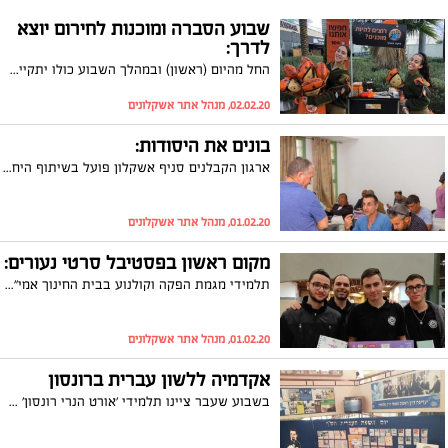
שבוע הסברה ומוכנות לחירום יוצא
לדרך:
החל מהיום (ראשון) ובמהלך השבוע כולו יתקיים בעיר אשקלון פרויקט 'אשקלון ב-°360' - פיילוט חדשני של פיקוד העורף בשיתוף עיריית אשקלון. במסגרת זאת, תורגש תנועה ערה של חיילים בעיר, תתקיים הרצאה במסגרתה יוענקו כלים להתמודדות עם הילדים בזמן חירום
02.02.20, מנהל אתר אשקלונים
בונים את היסודות:
ארגון הקבלנים סניף אשקלון פועל בשיתוף היחידה ללימודי חוץ במכללת אשקלון, להכשרת עובדים רבים בענף הבנייה באשקלון. שני קורסים יוקרתיים וחשובים במיוחד ייפתחו ממש בקרוב: קורס מנהלי עבודה בתשתיות וקורס מנהלי עבודה בבניין
01.02.20, מנהל אתר אשקלונים
מקום ראשון בפסטיבל סרטי נעורים:
תלמידי מגמת הפקה וקולנוע בבית החינוך אמי"ת ב המתחדש באשקלון הם זוכי תחרות התסריטים בפסטיבל רעננה השביעי לסרטי נעורים על שם מתן בד"ט אשר נערכה השבוע
01.02.20, מנהל אתר אשקלונים
אקדמיה ללשון עברית ברונסון
בשבוע שעבר ציינו תלמידי 'אורט הנרי רונסון' את יום השפה העברית בצורה מקורית במיוחד- הם הציעו חלופות למילים עבריות אשר ישלחו לאקדמיה ללשון, ופתרו חידות בנושאי השפה על מנת לצאת מחדר בריחה אותו בנו התלמידים