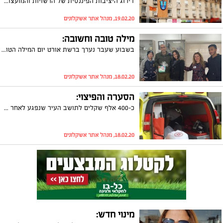
דירוג היציבות הפיננסית של הרשויות והמועצות המקומיות של CofaceBdi חושף את מצבן של הערים הגדולות בישראל. מהנתונים עולה כי מצבה של עיריית אשקלון נותר ללא שינוי כאשר אשקלון במקום ה-16 מבין הערים שנבדקו. ומי במקום הראשון?
19.02.20, מנהל אתר אשקלונים
מילה טובה וחשובה:
בשבוע שעבר נערך ברשת אורט יום המילה הטובה. באורט צור ברק לא היו צריכים ללכת רחוק כדי להביע את הערכתם לחיילים בבסיס שנמצא בסמוך לבית הספר. כבונוס הם זכו לפגישה עם מח"ט גבעתי שהיה בבסיס
18.02.20, מנהל אתר אשקלונים
הסערה והפיצוי:
כ-400 אלף שקלים לתושב העיר שנפגע לאחר שרכבו החליק בסערת חורף לפני כשנתיים. את האיש ייצג עורך הדין איל כהן
18.02.20, מנהל אתר אשקלונים
מינוי חדש: