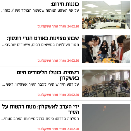
כוננות חירום:
על אף השקט המתוח שנשמר הבוקר (שני), כוחות החירום והביטחון עדיין נמצאים בכוננות שיא. התלמידים נשארו בבית, תנועת הרכבות הופסקה, צירים נחסמו ומרכז חוסן החדש כבר נכנס לפעולה
24.02.20, מנהל אתר אשקלונים
שבוע מצוינות באורט הנרי רונסון:
​​​​​​​מגוון פעילויות בנושאים רבים, שיעורים שהעבירו תלמידים לחבריהם, סדנאות ייחודיות ופעילויות ייחודיות בנושאי המדעים מדעיים הן רק חלק מהיוזמות שהתקיימו בשבוע המצוינות בבית הספר "אורט הנרי רונסון" שנערך בשבוע שעבר
24.02.20, מנהל אתר אשקלונים
רשמית: בוטלו הלימודים היום
באשקלון
על רקע חידוש הירי לעבר העיר אשקלון, ראש העיר תומר גלאם הנחה לבטל את הלימודים היום (שני)
23.02.20, מנהל אתר אשקלונים
ירי הערב לאשקלון: מטח רקטות על
העיר
הסלמה בדרום: כיפת ברזל מיירטת הערב מטחי רקטות שנורות לעבר העיר אשקלון. המקלטים נפתחו, אין הנחיה לגבי לימודים
23.02.20, מנהל אתר אשקלונים