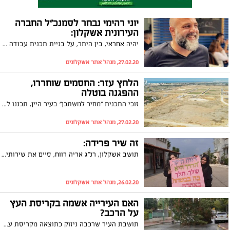
יוני רהימי נבחר לסמנכ"ל החברה
העירונית אשקלון:
יהיה אחראי, בין היתר, על בניית תכנית עבודה שנתית בהתאם למדיניות החברה ויעדי העירייה
27.02.20, מנהל אתר אשקלונים
הלחץ עזר: החסמים שוחררו,
ההפגנה בוטלה
זוכי התכנית "מחיר למשתכן" בעיר היין, תכננו לקיים הפגנה היום (חמישי) במחאה על הקפאת ההיתרים על ידי עיריית אשקלון. הזוכים יצאו למאבק ציבורי, תכננו הפגנה אבל אז חזר בו ראש העיר מהחלטתו ושחרר את החסמים מחדש. זוכי התכנית מבטיחים: "לא נהיה כלי למשחקי כוח, אנחנו דורשים שיקדמו את הבית שהבטיחו לנו"
27.02.20, מנהל אתר אשקלונים
זה שיר פרידה:
תושב אשקלון, רנ"ג אריה רווח, סיים את שירותי כסוהר בתום 34 שנות שירות. חבריו בבית המעצר 'שקמה' באשקלון נפרדו ממנו בצעדה מרגשת
26.02.20, מנהל אתר אשקלונים
האם העירייה אשמה בקריסת העץ
על הרכב?
תושבת העיר שרכבה ניזוק כתוצאה מקריסת עץ במהלך הסערה האחרונה מבקשת לקבל פיצויים מהעירייה, שמצדה מתנערת מאחריות וטוענת כי מדובר ב"כוח עליון"