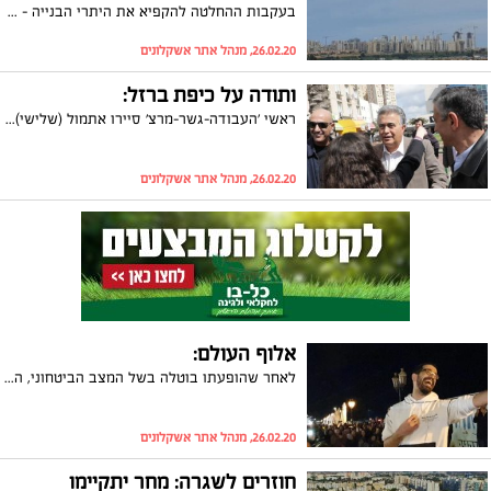
בעקבות ההחלטה להקפיא את היתרי הבנייה - זוכי מחיר למשתכן יפגינו ביום חמישי מול בניין העירייה. מארגנת ההפגנה: "חשש שזה יתארך לתקופה לא ברורה"
26.02.20, מנהל אתר אשקלונים
ותודה על כיפת ברזל:
ראשי 'העבודה-גשר-מרצ' סיירו אתמול (שלישי) באשקלון. ח"כ עמיר פרץ התקבל באהבה על ידי תושבים שהודו לו על כיפת ברזל
26.02.20, מנהל אתר אשקלונים
אלוף העולם:
לאחר שהופעתו בוטלה בשל המצב הביטחוני, הזמר המצליח, חנן בן ארי, הגיע במפתיע למתחם ה'מרינה מול' והחליט לשיר בהופעה חיה לתושבים הרבים שהגיעו למקום. בן ארי ריגש את הקהל עם להיטיו הגדולים ובעיקר עם השמחה האמיתית של תחושת השליחות: "אנחנו לא יכולים לשבת בבית כשאנשים יושבים בממ"דים"
26.02.20, מנהל אתר אשקלונים
חוזרים לשגרה: מחר יתקיימו