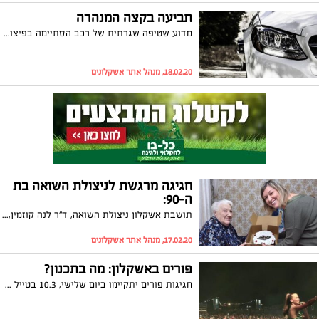
תביעה בקצה המנהרה
מדוע שטיפה שגרתית של רכב הסתיימה בפיצוי של 11,500 ₪ וכיצד קשור לעניין עובד שאינו מבין על מה הוא חותם? בית המשפט לתביעות קטנות באשקלון מספק תשובות
18.02.20, מנהל אתר אשקלונים
חגיגה מרגשת לניצולת השואה בת
ה-90:
תושבת אשקלון ניצולת השואה, ד"ר לנה קוזמין, חגגה 90, ומכיוון שאינה יכולה לצאת מביתה ולחגוג, העובדת הסוציאלית מ'מכבי' ארגנה לה מסיבת יום הולדת בהפתעה. לנה התרגשה מאוד והודתה לצוות בדמעות: "כאן זה הבית שלי"
17.02.20, מנהל אתר אשקלונים
פורים באשקלון: מה בתכנון?
חגיגות פורים יתקיימו ביום שלישי, 10.3 בטייל בר כוכבא. בתכנית: פארק גיבורי על, הופעות של אנה זק, קווין רובין, דוד חיים, רינת גבאי ועוד. כמו כן במקום יוקמו מתחמי פעילות אינטראקטיביים וחווייתיים. הכניסה חופשית