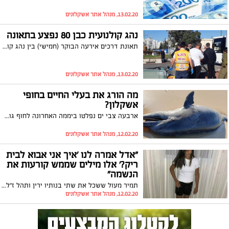
13.02.20, מנהל אתר אשקלונים
נהג קולנועית כבן 80 נפצע בתאונה
תאונת דרכים אירעה הבוקר (חמישי) בין נהג קולנועית לרכב פרטי. הנהג נפצע באורח קל-בינוני ופונה לקבלת טיפול בביה"ח ברזילי
13.02.20, מנהל אתר אשקלונים
מה הורג את בעלי החיים בחופי
אשקלון?
ארבעה צבי ים נפלטו ביממה האחרונה לחוף גוטה כשהם ללא רוח חיים, לחוף דלילה נפלט דולפין מת. באוניברסיטת חיפה חוקרים את רצף המקרים המדאיג
12.02.20, מנהל אתר אשקלונים
"אדל אמרה לנו 'איך אני אבוא לבית
ריק?' אלו מילים שממש קורעות את
הנשמה"
תמיר מעול ששכל את שתי בנותיו ירין ותהל ז"ל בתאונה שזעזעה את אשקלון מספר לראשונה ל"אשקלונים" על השיפור במצבה של בתו הקטנה אדל שחזרה לדבר לאחרונה ועל הרגע בו בישרו לה שאחיותיה נהרגו בתאונה: "אנחנו עכשיו חיים בשביל הילדה"
12.02.20, מנהל אתר אשקלונים