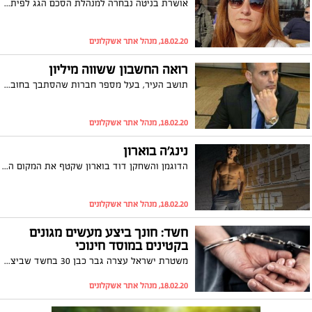
אושרת בניטה נבחרה למנהלת הסכם הגג לפיתוח והתחדשות אשקלון. תהיה אחראית, בין היתר, על יישום הסכם הגג שנחתם באשקלון וגיבוש תכנית אסטרטגית לעיר ולמתחמים השונים
18.02.20, מנהל אתר אשקלונים
רואה החשבון ששווה מיליון
תושב העיר, בעל מספר חברות שהסתבך בחוב של למעלה מ 1.2 מיליון שקלים למס הכנסה, פנה לרואה החשבון יניב כהן. זה הסתיים עם חוב של כ-10 אלפים שקלים בלבד "הוא אמר לי שאחרי שנים של הסתתרות בזהויות בדויות סוף סוף הוא יכול להשתמש בשמו האמיתי", סיפר כהן השבוע
18.02.20, מנהל אתר אשקלונים
נינג'ה בוארון
הדוגמן והשחקן דוד בוארון שקטף את המקום השני המכובד בתחרות נינג'ה ישראל מדבר בריאיון ל"אשקלונים" על ההתרגשות, החיבוק שהוא מקבל מהתושבים ולא שוכח את העסק המשפחתי בו גדל
18.02.20, מנהל אתר אשקלונים
חשד: חונך ביצע מעשים מגונים
בקטינים במוסד חינוכי
משטרת ישראל עצרה גבר כבן 30 בחשד שביצע מעשים מגונים בקטינים מתחת לגיל 14 במוסד חינוכי באשקלון. החקירה בעיצומה
18.02.20, מנהל אתר אשקלונים