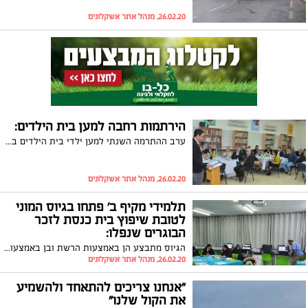
26.02.20, מנהל אתר אשקלונים
הירתמות רחבה למען בית הילדים:
ערב ההתרמה השנתי למען ילדי בית הילדים באשקלון הסתיים בהצלחה: התורמים הנדיבים פתחו את ליבם וכיסם בערב מרגש. יו"ר העמותה, דוד רוזנר: "מודה לכם בשמי ובשם 72 העולמות שנפלה בחלקנו הזכות לעזור להם"
26.02.20, מנהל אתר אשקלונים
תלמידי מקיף ב' פתחו בגיוס המוני
לטובת שיפוץ בית כנסת לזכר
הבוגרים שנפלו:
הגיוס מתבצע הן באמצעות הרשת ובן באמצעות מבצע התרמה שמקיימים התלמידים ברחבי העיר אשקלון. מיכל דניאלי, יו"ר מועצת התלמידים: "אנחנו עושים הכל כדי להנציח את הנופלים של בית הספר שלנו, הכל!! אוספים שקל לשקל כדי להקים בית כנסת לעילוי נשמת הנופלים! יצאנו להתרמות, גייסנו את כל הכוחות שלנו אנחנו לא נוותר, אנחנו נגייס את הכסף למטרה שלנו גם תחת אש"
26.02.20, מנהל אתר אשקלונים
"אנחנו צריכים להתאחד ולהשמיע
את הקול שלנו"