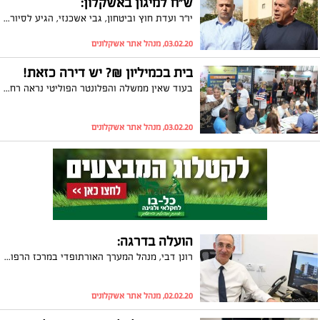
ש"ח למיגון באשקלון:
יו"ר ועדת חוץ וביטחון, גבי אשכנזי, הגיע לסיור בעיר בליווי המשנה לראש העיר, איתי סהר, ואמר כי יפעל לביטול ההחלטה בהקדם האפשרי שכן אם "הממשלה לא מספקת ביטחון, היא מחויבת לספק הגנה"
03.02.20, מנהל אתר אשקלונים
בית בכמיליון ₪? יש דירה כזאת!
בעוד שאין ממשלה והפלונטר הפוליטי נראה רחוק מלהסתיים, מאות מתעניינים אישרו הגעתם ליריד הדירות הגדול שיתקיים ביום שישי השבוע באשקלון. מפיקת היריד, אודליה דדון: "הבועה כבר לא קיימת, ביריד יימכרו גם דירות ב-880 אלף ש"ח"
03.02.20, מנהל אתר אשקלונים
הועלה בדרגה:
רונן דבי, מנהל המערך האורתופדי במרכז הרפואי ברזילי, הועלה לדרגת פרופסור. פרופ' רונן דבי הוא מומחה בכירורגיה אורתופדית, מהמובילים בישראל בתחום החלפות מפרקי ירך
02.02.20, מנהל אתר אשקלונים