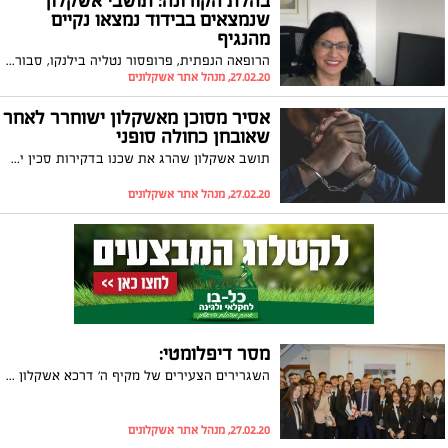
בהלת הקורונה: תושבי אשקלון
שנמצאים בבידוד נמצאו נקיים
מהנגיף
הרופאה הנפתית, פרופסור נטליה בילנקו, סבורה כי אין כל סיבה לפאניקה אולם מזכירה את חשיבות ההיצמדות להנחיות משרד הבריאות. הבשורה המעודדת: הבדיקות שנלקחו מהאשקלונים שנכנסו לבידוד יצאו שליליות
27.02.20, מנהל אתר אשקלונים
אסיר מסוכן מאשקלון ישוחרר לאחר
שאובחן כחולה סופני
תושב אשקלון שהרג את שכנו בדקירות סכין ישתחרר ממאסר לאחר שלקה במחלה ממארת. השבוע בית המשפט המחוזי דחה את ערעור הפרקליטות על ההחלטה
27.02.20, מנהל אתר אשקלונים
מסר דיפלומטי:
השגרירים הצעירים של מקיף ה' דרכא אשקלון במסר תמיכה לתושבי העיר במהלך משלחת דיפלומטית בגיאורגיה
27.02.20, מנהל אתר אשקלונים