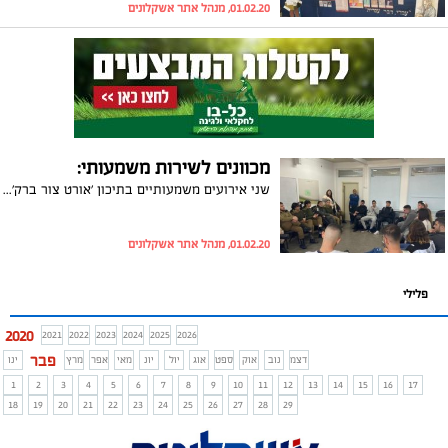
01.02.20, מנהל אתר אשקלונים
מכוונים לשירות משמעותי:
שני אירועים משמעותיים בתיכון 'אורט צור ברק' - פאנל של חיילים מכל החילות והרצאה של אמו של רב סרן בניה ז"ל
01.02.20, מנהל אתר אשקלונים
פלילי
2020
2021
2022
2023
2024
2025
2026
פבר
דצמ
נוב
אוק
ספט
אוג
יול
יונ
מאי
אפר
מרץ
ינו
1
2
3
4
5
6
7
8
9
10
11
12
13
14
15
16
17
18
19
20
21
22
23
24
25
26
27
28
29