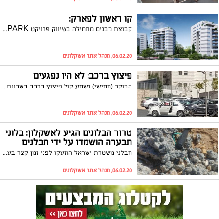
קו ראשון לפארק:
קבוצת מבנים מתחילה בשיווק פרויקט HOME PARK של החברה בעיר היין באשקלון. הבניה החלה
06.02.20, מנהל אתר אשקלונים
פיצוץ ברכב: לא היו נפגעים
הבוקר (חמישי) נשמע קול פיצוץ ברכב בשכונת ברנע. בעקבות זאת פרצה שריפה במקום, לא דווח על נפגעים
06.02.20, מנהל אתר אשקלונים
טרור הבלונים הגיע לאשקלון: בלוני
תבערה הושמדו על ידי חבלנים
חבלני משטרת ישראל הוזעקו לפני זמן קצר בעקבות בלונים חשודים שאותרו הבוקר (חמישי) בשטח פתוח באשקלון. אל הבלונים היה מחובר חפץ חשוד והתברר כי הם בלוני תבערה שהופרחו מכיוון רצועת עזה. פיצוץ עז נשמע באזור
06.02.20, מנהל אתר אשקלונים