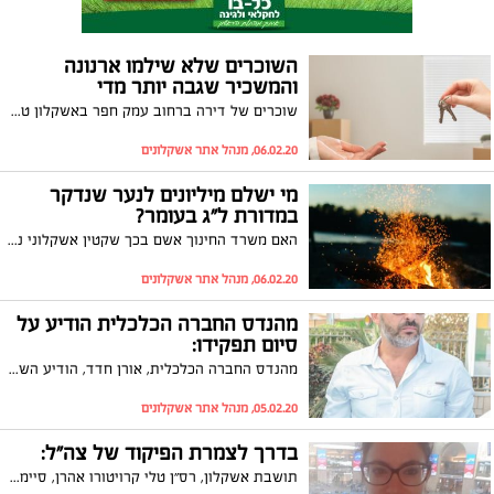
השוכרים שלא שילמו ארנונה
והמשכיר שגבה יותר מדי
שוכרים של דירה ברחוב עמק חפר באשקלון טענו כי היא נמסרה להם כשהיא לא ראויה למגורים, בעל הדירה טען שהם לא שילמו ארנונה - מה פסק בית המשפט?
06.02.20, מנהל אתר אשקלונים
מי ישלם מיליונים לנער שנדקר
במדורת ל"ג בעומר?
האם משרד החינוך אשם בכך שקטין אשקלוני נדקר במהלך מדורת ל"ג בעומר בעיר? בית המשפט העליון הכריע לאחרונה בסוגיה יוצאת הדופן
06.02.20, מנהל אתר אשקלונים
מהנדס החברה הכלכלית הודיע על
סיום תפקידו:
מהנדס החברה הכלכלית, אורן חדד, הודיע השבוע על כוונתו לסיים את תפקידו בחודש אפריל הקרוב, זאת לאחר תשע שנים בתפקיד
05.02.20, מנהל אתר אשקלונים
בדרך לצמרת הפיקוד של צה"ל:
תושבת אשקלון, רס״ן טלי קרויטורו אהרן, סיימה בהצטיינות קורס פיקוד בכיר ותהיה האישה הראשונה בצה"ל שמקבלת את הפיקוד על יחידה מבצעית סגורה במנהל האזרחי בגזרת בית לחם. על המורכבות בזמן הסלמה בדרום כשהיא בבסיס וילדיה בממ"ד היא אומרת: "זהו אירוע מורכב המלווה בתחושות קשות כאמא, אך למזלי יש לי בעל מדהים שתופס את הפיקוד בבית ומגן על ילדינו בעוד אני נשארת בגזרה״