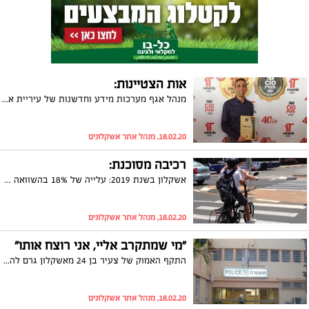
אות הצטיינות:
מנהל אגף מערכות מידע וחדשנות של עיריית אשקלון, בועז תנעמי, קיבל השבוע אות הצטיינות במסגרת IT Awards 2020 - תחרות מצטייני המחשוב בהפקת אנשים ומחשבים. מנימוקי הוועדה: "בועז הוא מוביל דיגיטלי שלקח אחריות על ביצוע הטרנספורמציה הדיגיטלית ברשות"
18.02.20, מנהל אתר אשקלונים
רכיבה מסוכנת:
אשקלון בשנת 2019: עלייה של 18% בהשוואה לשנה הקודמת במספר המאושפזים מתאונות אופניים וקורקינטים חשמליים
18.02.20, מנהל אתר אשקלונים
"מי שמתקרב אליי, אני רוצח אותו"
התקף האמוק של צעיר בן 24 מאשקלון גרם להרס רב בבניין מגוריו ברחוב שפירא, למעלית תקועה ולהתפרעות שנמשכה גם בניידת ובתחנת המשטרה
18.02.20, מנהל אתר אשקלונים