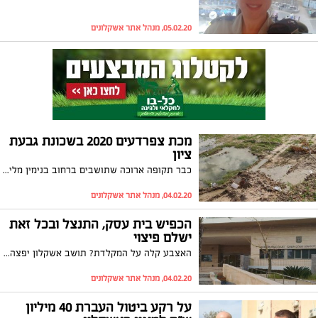
05.02.20, מנהל אתר אשקלונים
מכת צפרדעים 2020 בשכונת גבעת
ציון
כבר תקופה ארוכה שתושבים ברחוב בנימין מלינים על קרקורים מחרישי אוזניים בשעות הלילה. העירייה: "הצפרדעים משתייכים לקבוצת בעלי החיים המוגנים"
04.02.20, מנהל אתר אשקלונים
הכפיש בית עסק, התנצל ובכל זאת
ישלם פיצוי
האצבע קלה על המקלדת? תושב אשקלון יפצה מוכרת של בית עסק מוכר בעיר לאחר שפרסם פוסט מכפיש ברשת החברתית פייסבוק על השירות שקיבל במקום
04.02.20, מנהל אתר אשקלונים
על רקע ביטול העברת 40 מיליון