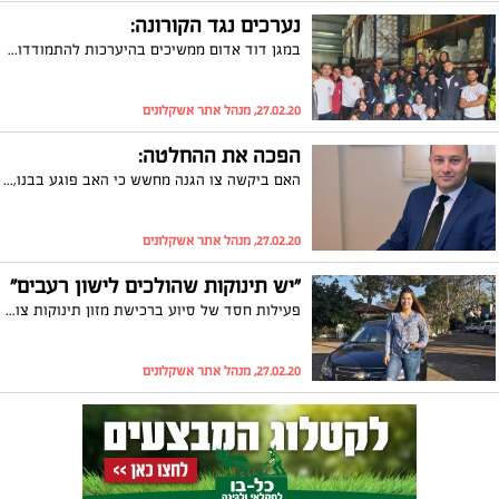
נערכים נגד הקורונה:
במגן דוד אדום ממשיכים בהיערכות להתמודדות עם נגיף הקורונה: מתנדבי נוער מד"א מאשקלון מסייעים באריזת ערכות מיגון נגד הידבקות
27.02.20, מנהל אתר אשקלונים
הפכה את ההחלטה:
האם ביקשה צו הגנה מחשש כי האב פוגע בבנו, ולתדהמתה השופטת הגדילה את זמני השהות של האב עם הבן. מספר ימים לאחר מכן באמצעות עו"ד גיל שחף בית המשפט המחוזי הפך את ההחלטה
27.02.20, מנהל אתר אשקלונים
"יש תינוקות שהולכים לישון רעבים"
פעילות חסד של סיוע ברכישת מזון תינוקות צוברת תאוצה באשקלון, כאשר התושבים מפגינים היענות מרשימה. ה'שגרירה' לאה זכאי מספרת על המיזם וקוראת לכם לתרום
27.02.20, מנהל אתר אשקלונים