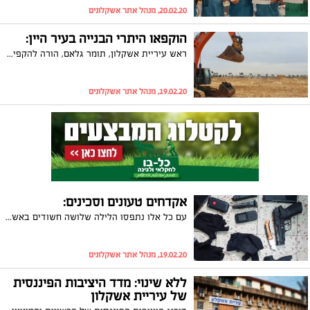
20.02.20, מנהל אתר אשקלונים
הוקפאו היתרי הבנייה בעיר היין:
ראש עיריית אשקלון, תומר גלאם, הורה להקפיא את מתן היתרי הבנייה בעיר היין. זאת בשל עיכוב בהעברת תקציבי הממשלה לטובת פיתוח העיר. הזוכים בתכנית "מחיר למשתכן" מתוסכלים וטוענים כי נמאס להם לשמש בני ערובה למאבקי הכוח הללו. עכשיו הם מתכננים מחאת ענק בנושא
19.02.20, מנהל אתר אשקלונים
אקדחים טעונים וסכינים:
עם כל אלו נתפסו הלילה שלושה חשודים באשקלון. אחד מהם הוא תושב העיר כבן 43. הרקע פלילי
19.02.20, מנהל אתר אשקלונים
ללא שינוי: מדד היציבות הפיננסית
של עיריית אשקלון