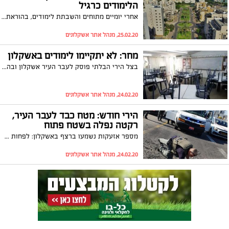
הלימודים כרגיל
אחרי יומיים מתוחים והשבתת לימודים, בהוראת פיקוד העורף העיר אשקלון חוזרת לשגרה. תנועת הרכבות חודשה, בוטלה המגבלה על התכנסות וכן בוטלו המגבלות על כל הפעילויות החינוכיות. החוגים יתקיימו, ומחר התלמידים יחזרו ללימודים
25.02.20, מנהל אתר אשקלונים
מחר: לא יתקיימו לימודים באשקלון
בצל הירי הבלתי פוסק לעבר העיר אשקלון ובהתאם להנחיות פיקוד העורף, הלימודים לא יתקיימו גם מחר (שלישי)
24.02.20, מנהל אתר אשקלונים
הירי חודש: מטח כבד לעבר העיר,
רקטה נפלה בשטח פתוח
מספר אזעקות נשמעו ברצף באשקלון: לפחות 10 רקטות נורו לעבר העיר, רקטה אחת נפלה בשטח פתוח בדרום העיר. תושב העיר כבן 55 נפל ונחבל בפניו. ארגוני הטרור הזהירו כי הרקטה שנפלה היא רקטה חדשנית הנושאת למעלה מ-100 ק"ג חומר נפץ
24.02.20, מנהל אתר אשקלונים