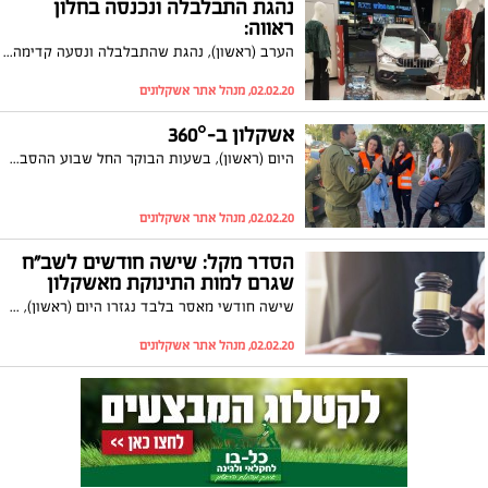
נהגת התבלבלה ונכנסה בחלון
ראווה:
הערב (ראשון), נהגת שהתבלבלה ונסעה קדימה במקום אחורה, נכנסה בחלון ראווה של חנות 'מנגו' במתחם הגלובוס סנטר
02.02.20, מנהל אתר אשקלונים
אשקלון ב-360°
היום (ראשון), בשעות הבוקר החל שבוע ההסברה והמוכנות לחירום המשותף לעיריית אשקלון ולפיקוד העורף
02.02.20, מנהל אתר אשקלונים
הסדר מקל: שישה חודשים לשב"ח
שגרם למות התינוקת מאשקלון
שישה חודשי מאסר בלבד נגזרו היום (ראשון), במסגרת הסדר טיעון על זיאד אעביד שהורשע בגרימת מוות ברשלנות של התינוקת מאשקלון
02.02.20, מנהל אתר אשקלונים