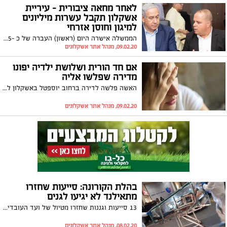
לאחר מחאה ציבורית - עיריית
אשקלון תקבל עשרות מיליונים
למיגון וחוסן אזרחי
הממשלה אישרה היום (ראשון) העברה של כ -35 מיליון שקלים למרכיבי ביטחון וחוסן אזרחי באשקלון, לאחר מחאה נרחבת בנושא על ידי אישי ציבור ותושבים
09.02.20, מנהל אתר אשקלונים
אם חד הורית ושלושת ילדיה יפונו
מדירה שפלשו אליה
האשה פלשה לדירה ברחוב יוספטל באשקלון לפני יותר משנה וחצי, לאחרונה קיבל בית המשפט את תביעת עמיגור והורה על הפינוי
09.02.20, מנהל אתר אשקלונים
בהלת הקורונה: סייעות שחזרו
מתאילנד לא יגיעו לגנים
13 סייעות וגננות שחזרו מטיול של ועד העובדים בתאילנד, לא ישובו לעבודתן בימים הקרובים בשל החשש מנגיף הקורונה
08.02.20, מנהל אתר אשקלונים