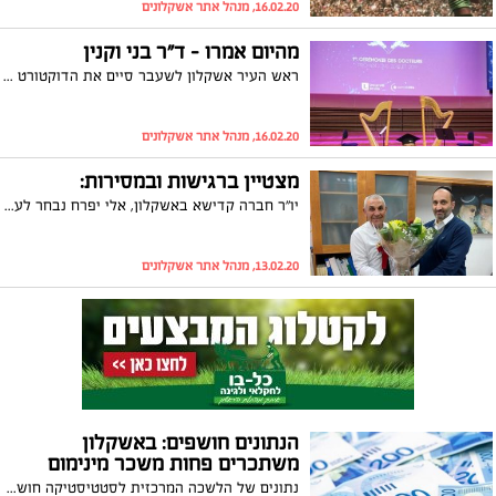
16.02.20, מנהל אתר אשקלונים
מהיום אמרו - ד"ר בני וקנין
ראש העיר אשקלון לשעבר סיים את הדוקטורט שלו בהתמחות: "חזון ומנהיגות של ראש עיר בפיתוח כלכלי אורבני". בשנה הקרובה הוא מתכוון לפרסם ספר בנושא
16.02.20, מנהל אתר אשקלונים
מצטיין ברגישות ובמסירות:
יו"ר חברה קדישא באשקלון, אלי יפרח נבחר לעובד מצטיין ארצי: יפרח קיבל את התעודה מהשר לשירותי דת, יצחק וקנין, כהוקרה על עבודתו המסורה לאורך שנים בתחום רגיש ומורכב במיוחד
13.02.20, מנהל אתר אשקלונים
הנתונים חושפים: באשקלון
משתכרים פחות משכר מינימום
נתונים של הלשכה המרכזית לסטטיסטיקה חושפים את ההכנסה הממוצעת לנפש באשקלון, את ההוצאה הממוצעת ועוד כמה נתונים מעניינים הנוגעים לחיים של כולנו. הנתונים בנושא השכר לא מעודדים, כאשר אשקלון נמצאת בתחתית הרשימה