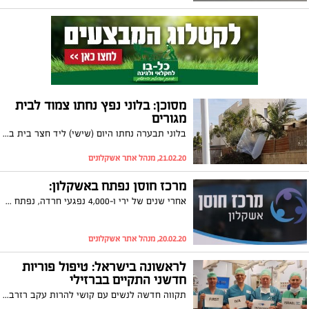
מסוכן: בלוני נפץ נחתו צמוד לבית
מגורים
בלוני תבערה נחתו היום (שישי) ליד חצר בית בשכונת נווה דקלים באשקלון. חברים הוזעקו למקום, האירוע הסתיים ללא נפגעים
21.02.20, מנהל אתר אשקלונים
מרכז חוסן נפתח באשקלון:
אחרי שנים של ירי ו-4,000 נפגעי חרדה, נפתח היום (חמישי) לראשונה באשקלון מרכז חוסן
20.02.20, מנהל אתר אשקלונים
לראשונה בישראל: טיפול פוריות
חדשני התקיים בברזילי
תקווה חדשה לנשים עם קושי להרות עקב רזרבה שחלתית נמוכה: השבוע התקיים טיפול פוריות חדשני שנותן תקווה לנשים המתקשות להיכנס להריון