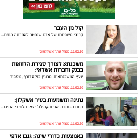
קול מן העבר
קרובי משפחתו של אדם שנפטר לאחרונה הופתעו לגלות כי יש מי שטוען כי מחצית מהירושה מגיעה לו- בת זוגו לשעבר שטוענת שהיא ה"ידועה בציבור" שלו. באמצעות עו"ד טלי ורד –קינן הם נלחמים בה בבית המשפט
11.02.20, מנהל אתר אשקלונים
משכנתא לצורך סגירת הלוואות
בבנק וחברות אשראי:
יועץ המשכנתאות, מרטין בוקסדורף, מסביר
11.02.20, מנהל אתר אשקלונים
נתינה ומשמעות בעיר אשקלון:
תחת הכותרת 'אני והקהילה' יצאו תלמידי התיכון לפעילות התנדבותית במסגרת 'מסע ישראלי' ברחבי העיר אשקלון
11.02.20, מנהל אתר אשקלונים
באמצעות כדורי שינה: גנבו אלפי