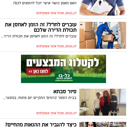
האם מאמן כושר אישי יוכל להתאים לכם?
29.01.17, מנהל אתר אשקלונים
עוברים לחו"ל? זה הזמן לאחסן את
תכולת הדירה שלכם
עוברים לחו"ל? זה הזמן לאחסן את תכולת הדירה שלכם
29.01.17, מנהל אתר אשקלונים
סיור סבתא
בבית הספר 'כרמים' התקיים יום פתוח, במסגרתו יכלו הורים לילדים העולים לכיתה א' להתרשם מהמגמות השונות בבית הספר. מי שערך את הסיור להורים היו דווקא התלמידים שהסבירו על ייחודיות המגמות וסיפרו כמה הם נהנים ללמוד ב'כרמים'. אחת התלמידות שהשתתפו בסיור הייתה לי זכריה, תלמידת כיתה ה', שהזמינה את הסבתא חברת מועצה, שרה זכריה, להתרשם מפעילות בית הספר. לי ערכה לסבתא סיור פרטי והביעה בקיאות וגאווה במתרחש בבית ספרה. נראה כי התפוח לא נפל רחוק מהעץ..
29.01.17, מנהל אתר אשקלונים
כיצד להגביר את ההנאות מהחיים?