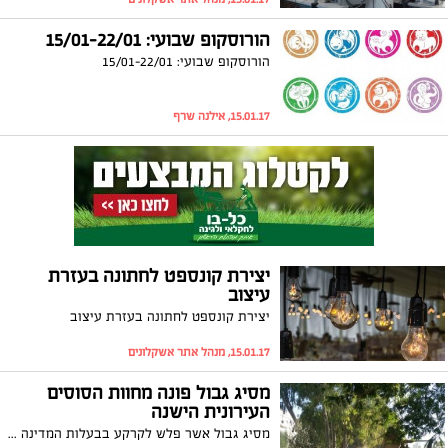
הורוסקופ שבועי: 15/01-22/01
הורוסקופ שבועי: 15/01-22/01
15.01.17, אילנה שרף
יצירת קונספט לחתונה בעזרת
עיצוב
יצירת קונספט לחתונה בעזרת עיצוב
15.01.17, מנהל אתר אשקלונים
מסיג גבול פונה מחוות הסוסים
העירונית הישנה
מסיג גבול אשר פלש לקרקע בבעלות המדינה ברח' אלי כהן באשקלון והשתמש בה למגורים, פונה ע"י מפקחי רשות מקרקעי ישראל. המבנה אליו פלש נהרס על ידי מפקחי רמ"י, בליווי שוטרים מתחנת אשקלון, בעקבות פסק דין שהתקבל לאחרונה שקבע כי יש לפנות את הקרקע, להרוס את המבנה ולהשיבה לקדמותה ולידי הציבור. הקרקע, עלייה פעלה בעבר חוות הסוסים העירונית, מיועדת להקמת מרכז מסחרי