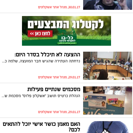
30.01.17, מנהל אתר אשקלונים
ההצעה לא תיכלל בסדר היום:
נדחתה העתירה שהגיש חבר המועצה, שלמה כהן, נגד ראש העיר ומנכ"ל העירייה: בית המשפט קבע היום (ראשון) כי ההחלטה שלא לכלול בסדר היום את ההצעה להדחת ראש העיר, הנה נכונה. הדרך הנכונה היא להגיש הצעה על ידי לפחות מחצית מחברי המועצה לדיון בישיבת מועצה מיוחדת שלא מן המניין וסגורה
29.01.17, מנהל אתר אשקלונים
מסכמים שנתיים פעילות
הנהלת כרטיס תושב "אשקלון פלוס" מסכמת שנתיים פעילות עם למעלה מ-17,000 חברים שנהנים מאינספור הטבות חדשות ושונות מזה חודש
29.01.17, מנהל אתר אשקלונים
האם מאמן כושר אישי יוכל להתאים
לכם?