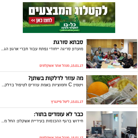
סבתא סורגת
מועדון סריגה ייחודי נפתח עבור חברי ארגון הגמלאים העירוני באשקלון. את הקונספט הייחודי הגתה, לאה דבוש, שמובילה את החוג ביד רמה. יו"ר הארגון, שרה זכריה: "נפעמת בכל פעם מחדש מהיצירתיות של חברי הארגון ומרוח ההתנדבות שלהם"
15.01.17, מנהל אתר אשקלונים
מה עוזר לדלקות בשתן?
ויטמין C וחמוציות באמת עוזרים לטיפול בדלקת בדרכי השתן ולמניעתה? ולמה נשים נמצאות בסיכון גבוה יותר ללקות בה?
15.01.17, ליטל פיינגרץ
כבר לא עומדים בתור:
חידוש ברגף ההכנסות בעיריית אשקלון: החל מהשבוע - רפרנטים במחלקת מגורים, עסקים, אכיפה ושומה יוכלו לגבות תשלום מתושבים במעמד הטיפול בפנייתם, מהלך שיחסוך המתנה בעמדת הקופה
15.01.17, מנהל אתר אשקלונים