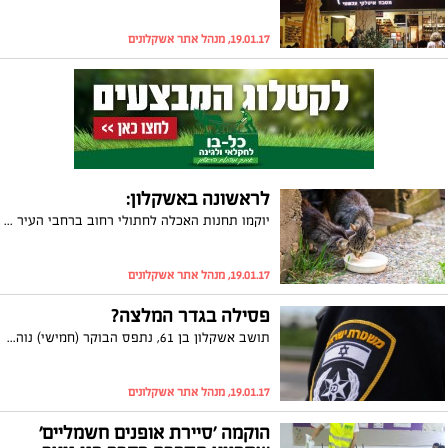
19.01.17, מנהל אתר אשקלונים
לראשונה באשקלון:
יוקמו תחנות האכלה לחתולי רחוב ברחבי העיר בשלב הראשון יוקמו כבר בחודשים הקרובים 14 תחנות. החתולים שיאכלו בתחנות האכלה יעוקרו ויסורסו על ידי השירות הווטרינרי העירוני ויחוסנו נגד כלבת
19.01.17, מנהל אתר אשקלונים
פסילה בגדר המלצה?
תושב אשקלון בן 61, נתפס הבוקר (חמישי) נוהג ברכבו למרות שהן רק לפני חודשיים נפסל רישיונו בבית המשפט. הנהג עוכב לחקירה במשטרה שבסיומה שוחרר בתנאים מגבילים. כתב אישום יוגש נגדו כבר בימים הקרובים
19.01.17, מנהל אתר אשקלונים
הוקמה 'סיירת אופנים חשמליים'