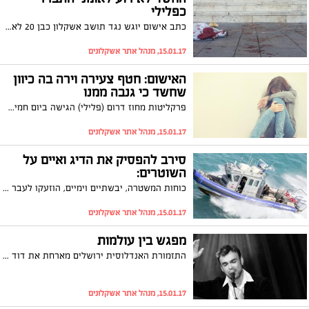
כפלילי
כתב אישום יוגש נגד תושב אשקלון כבן 20 לאחר שהתברר כי דקר תושב מהשטחים בעיר אשדוד. תחילה היה חשד כי מדובר באירוע לאומני, אך במהרה ועם התקדמות החקירה התברר כי בין השניים היכרות מוקדמת
15.01.17, מנהל אתר אשקלונים
האישום: חטף צעירה וירה בה כיוון
שחשד כי גנבה ממנו
פרקליטות מחוז דרום (פלילי) הגישה ביום חמישי לבית המשפט המחוזי בב"ש כתב אישום נגד תושב אשקלון, בן 31, שחטף לפני כשבועיים, באיומי אקדח, צעירה מדירתה באשקלון וירה לעברה, משום שסבר שהיא גנבה ממנו יהלום
15.01.17, מנהל אתר אשקלונים
סירב להפסיק את הדיג ואיים על
השוטרים:
כוחות המשטרה, יבשתיים וימיים, הוזעקו לעבר דייגים שנכנסו אל תחום אסור לדייג בסמוך לחוף אשקלון הדרומי. הדייגים סרבו לציית להנחיות והוראות השוטרים וגורמי האבטחה במקום, וכשביקש השוטר לעכב את אחד החשודים זה שלף לעברו מספריים. השוטרים השתלטו על החשוד וזה נעצר. מעצרו הוארך עד יום שלישי הקרוב
15.01.17, מנהל אתר אשקלונים
מפגש בין עולמות
התזמורת האנדלוסית ירושלים מארחת את דוד דאור, אלה דניאל ואריאל ברט, למופע "בון שנסון" מדהים במכללה האקדמית אשקלון. מחזיקי כרטיס תושב יוכלו ליהנות ממחיר בלעדי של 75 ש"ח בלבד
15.01.17, מנהל אתר אשקלונים