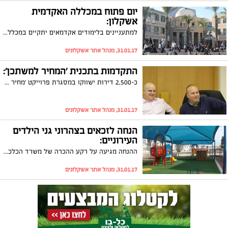
יום פתוח במכללה האקדמית
אשקלון:
למתעניינים בלימודים אקדמאים יתקיים במכללה האקדמית אשקלון יום פתוח ביום שישי 03.02.17 בקמפוס שבקריית החינוך באשקלון
31.01.17, מנהל אתר אשקלונים
התקדמות בתכנית 'המחיר למשתכן':
כ-2,500 דירות ישווקו במסגרת פרוייקט 'מחיר למשתכן' בשלב הראשון של 'עיר היין'. כך הודיע מנהל רשות מקרקעי ישראל, עדיאל שמרון בפגישה שקיים השבוע בעיריית אשקלון. שמרון: "יש לנו היקף עסקאות גדול מאוד פה, הן במגורים והן בתעסוקה"
31.01.17, מנהל אתר אשקלונים
הנחה לזכאים בצהרוני גני הילדים
העירוניים:
ההנחה מגיעה על רקע ההכרה של משרד הכלכלה בצהרונים שמפעילה רשת המתנ"סים 'פיכמה' בגני הילדים בעיר
31.01.17, מנהל אתר אשקלונים