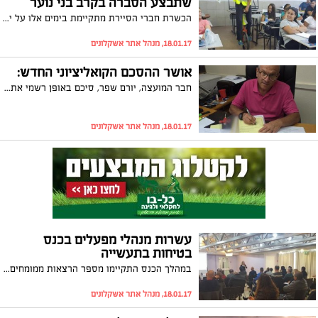
שתבצע הסברה בקרב בני נוער
הכשרת חברי הסיירת מתקיימת בימים אלו על ידי המטה העירוני לבטיחות בדרכים. כמו כן, התקיימה פעילות חווייתית בקרב תלמידי התיכונים בנושא הסכנות הטמונות ברכיבה על אופניים חשמליים
18.01.17, מנהל אתר אשקלונים
אושר ההסכם הקואליציוני החדש:
חבר המועצה, יורם שפר, סיכם באופן רשמי את חזרתו לקואליציה. במסגרת ההסכם, התחייבה הנהלת העיר להכפיל את תקציב איכות הסביבה
18.01.17, מנהל אתר אשקלונים
עשרות מנהלי מפעלים בכנס
בטיחות בתעשייה
במהלך הכנס התקיימו מספר הרצאות ממומחים בתחום הבטיחות בעבודה והאחריות המשפטית בנושא
18.01.17, מנהל אתר אשקלונים