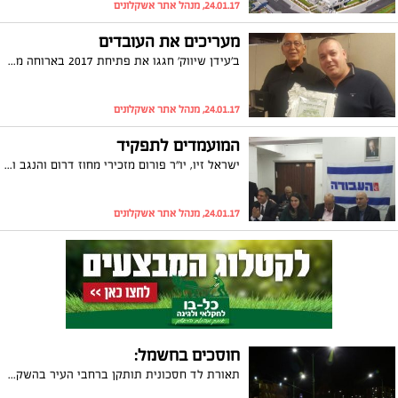
24.01.17, מנהל אתר אשקלונים
מעריכים את העובדים
ב'עידן שיווק' חגגו את פתיחת 2017 בארוחה מפנקת במסעדת ערמונים. הנהלת החברה ניצלה את ההזדמנות להעניק שעון מתנה על 25 שנות עבודה בחברה למנהל החנות יוסי נחום, מנהל הרכש אפי מינס וחשבת החברה מריסול כהן. בתמונה : יוסי נחום והבעלים אהרון כהן
24.01.17, מנהל אתר אשקלונים
המועמדים לתפקיד
ישראל זיו, יו"ר פורום מזכירי מחוז דרום והנגב ומזכיר סניף מפלגת העבודה באשקלון, יזם בשבוע שעבר מפגש חברים של מזכירי סניפים כחלק מפעילות ענפה והתעוררות המפלגה בשטח. הגיעו, ניסים פרץ, מזכיר סניף דימונה ודמות ידועה ומוכרת בעירו. עו"ד יהודית אוליאל, מזכירת סניף שדרות ומ"מ ראש עיריית שדרות וצירי ועידה יחד עם המועמדים המובילים לתפקיד מזכ"ל מפלגת העבודה. המועמדים לתפקיד המזכ"ל ח"כ מיכל בירן, עו"ד ערן חרמוני, יאיה פינק, ריצ'רד פרס, ואייבי בנימין הציגו בפני הקהל הרב שהגיע למקום את משנתם ואת עבודתם הציבורית למען השינוי המיוחל ולמה הם מכל מועמד אחר ראוי לתפקיד הנכסף. לנו נשאר רק לאחל הצלחה לזוכה..
24.01.17, מנהל אתר אשקלונים
חוסכים בחשמל:
תאורת לד חסכונית תותקן ברחבי העיר בהשקעה של 22 מיליון שקלים: פנסים בטכנולוגית לד יוצבו במספר רחובות בשכונת 'שמשון', בהם: רחוב 'אפרים צור', רחוב 'אליעזר מילרוד' וברחבי שכונת 'נווה ים'. בהמשך יבוצע הפרוייקט בכלל הצירים הראשיים ברחבי העיר