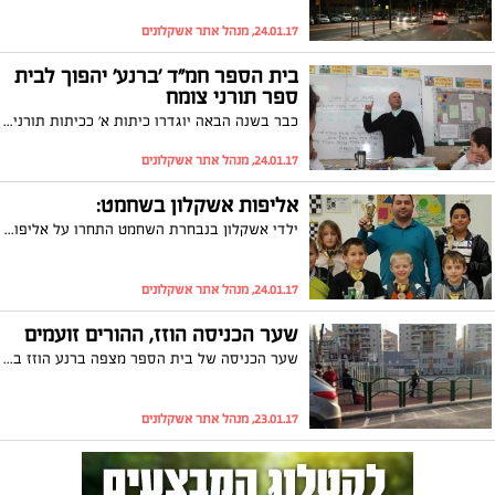
24.01.17, מנהל אתר אשקלונים
בית הספר חמ"ד 'ברנע' יהפוך לבית
ספר תורני צומח
כבר בשנה הבאה יוגדרו כיתות א' ככיתות תורניות. המהלך נותן מענה לבקשות רבות של תושבי השכונות ברנע ואפרידר
24.01.17, מנהל אתר אשקלונים
אליפות אשקלון בשחמט:
ילדי אשקלון בנבחרת השחמט התחרו על אליפות העיר
24.01.17, מנהל אתר אשקלונים
שער הכניסה הוזז, ההורים זועמים
שער הכניסה של בית הספר מצפה ברנע הוזז במטרה להקל על עומסי התנועה במקום, אך בפועל טוענים ההורים כי אין כל שינוי בפקקים וכי חמור מכך מיקום השער החדש אינו בטיחותי ומסכן את חיי הילדים. אוסנת, אם לילדה בביה"ס: "מתריעה בכדי שחלילה האסון הבא לא יהיה על מצפונכם"
23.01.17, מנהל אתר אשקלונים