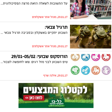
על התשובות לשאלה הזאת מרצה הפסיכולוגית ד"ר מורן טויק בפני חברי ארגון הגמלאים העירוני. ד"ר טויק: "כיום אנו עוסקים בפסיכולוגיה חיובית שתפקידה ליצור שינויים חיוביים בחיים"
29.01.17, מנהל אתר אשקלונים
תרגיל צבאי:
השבוע יתקיים באשקלון ובסביבה תרגיל צבאי של אוגדת עזה שתוכנן מראש. במסגרת התרגיל תורגש תנועה ערה של כוחות הביטחון וכן כלי רכב צבאיים באזור
29.01.17, מנהל אתר אשקלונים
הורוסקופ שבועי: 29/01-05/02
טיפ השבוע לבני מזל דגים: צאו לחופשה לצבור כוחות
29.01.17, אילנה שרף