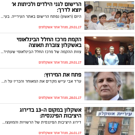
הרישום לגני הילדים ולכיתות א'
יוצא לדרך:
היום (ראשון) נפתח הרישום באתר העירייה. בעירייה נערכים להקל על ההורים משמעותית את תהליך הרישום שיתאפשר באמצעות אתר האינטרנט העירוני ובמרכזים הקהילתיים
29.01.17, מנהל אתר אשקלונים
הקמת מרכז החלל הבינלאומי
באשקלון צוברת תאוצה
צוות ההקמה של מרכז החלל הבינלאומי שעתיד לקום באשקלון עובד בשבועות האחרונים במלוא המרץ על השלב התכנוני. השבוע התקיימה פגישת עבודה של צוות ההקמה יחד עם הגב' לילי קידר, מנהלת האגף לקידום תעסוקה, תעשייה ומסחר בעירייה במשרדי חברת 'דיסק אין' שתלווה את הקמת הפרויקט מבחינה תכנונית ואף תפיק את התכנים והמיצגים האינטראקטיביים
29.01.17, מנהל אתר אשקלונים
פתח את המירוץ:
עו"ד אבי עייש מקדים את המאוחר והכריז על התמודדותו לראשות העיר בבחירות שיתקיימו באוקטובר 2018. עייש: "כשאני מאמין במשהו אני הולך עד הסוף"
28.01.17, מנהל אתר אשקלונים
אשקלון במקום ה-13 בדירוג
היציבות הפיננסית:
דירוג היציבות הפיננסית של הרשויות והמועצות המקומיות של CofaceBdi מעלה כי באשקלון ישנה ירידה של שלושה מקומות לעומת השנה שעברה. ראש עיריית אשקלון, איתמר שמעוני מסר כי הסיבה לירידה טמונה בעשייה: "זו לא חוכמה לשמור על יציבות ולא לבנות בתי ספר וגני ילדים"
26.01.17, מנהל אתר אשקלונים