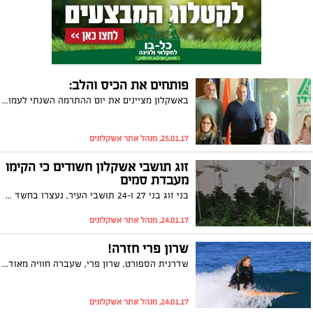
פותחים את הכיס והלב:
באשקלון מציינים את יום ההתרמה השנתי לעמותת איל"ן: סניף העמותה באשקלון מסייע למטופליו ברכישת אביזרי עזר שיקומיים ומארגן מגוון פעילויות לרווחת הנכים בעיר
25.01.17, מנהל אתר אשקלונים
זוג תושבי אשקלון חשודים כי הקימו
מעבדת סמים
בני זוג בני 27 ו-24 תושבי העיר, נעצרו בחשד כי הקימו מעבדת סמים ביישוב הודיה סמוך לאשקלון. הפעילות נערכה עם הכלב המשטרתי ״חוליגן״
24.01.17, מנהל אתר אשקלונים
שרון פרי חזרה!
שדרנית הספורט, שרון פרי, שעברה חוויה מאוד לא נעימה באשקלון לאחר גניבת הנייד שלה והפצת תמונות אינטימיות מתוכו, חזרה בראשון השבוע בשעת בוקר מוקדמת מאוד לחוף דלילה. שרון הפגינה כישורי גלישה מרשימים ויצרה המון עניין בקרב הגולשים. ניסים אמנו היה שם כדי לתעד וגם זכה ממנה לפרגון על התמונות.
24.01.17, מנהל אתר אשקלונים