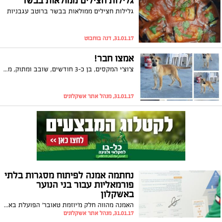
גלילות חצילים ממולאות בבשר
גלילות חצילים ממולאות בבשר ברוטב עגבניות
31.01.17, דנה בוחבוט
אמצו חבר!
צ'וצ'י המקסים, בן כ-3 חודשים, שובב ומתוק, מחפש אהבה לכל החיים. משתוקק כלכך לצאת מהכלוב... שירה 0522546448
31.01.17, מנהל אתר אשקלונים
נחתמה אמנה לפיתוח מסגרות בלתי
פורמאליות עבור בני הנוער
באשקלון
האמנה מהווה חלק מ'יוזמת טאובר' הפועלת באשקלון לקידום המוביליות החברתית והיא כוללת תוכנית עבודה סדורה להרחבת היקף ההשתתפות של בני הנוער בפעילות במסגרות בלתי פורמליות תוך פיתוח חברתי, אישי וחיזוק השייכות לעיר
31.01.17, מנהל אתר אשקלונים