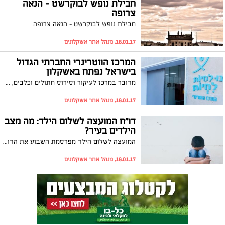
חבילת נופש לבוקרשט – הנאה
צרופה
חבילת נופש לבוקרשט – הנאה צרופה
18.01.17, מנהל אתר אשקלונים
המרכז הווטרינרי החברתי הגדול
בישראל נפתח באשקלון
מדובר במרכז לעיקור וסירוס חתולים וכלבים, שיספק גם שירותים וטרינרים נוספים לכלבים וחתולים באזור הדרום. ראש העיר, איתמר שמעוני: "המרכז יהווה אב-טיפוס בקנה מידה ארצי, וכולנו מקווים שיביא למצב שבו לא ממיתים עוד בעלי חיים בריאים בישראל"
18.01.17, מנהל אתר אשקלונים
דו"ח המועצה לשלום הילד: מה מצב
הילדים בעיר?
המועצה לשלום הילד מפרסמת השבוע את הדו"ח השנתי שלה. מהדו"ח עולה תמונה קשה של עוני בקרב ילדי ישראל וכן עלייה במספר הפניות למיון ובפתיחת תיקים נגד בגירים בגין פגיעה בקטינים. כל הנתונים שפורסמו על אשקלון בכתבה שלפניכם
18.01.17, מנהל אתר אשקלונים