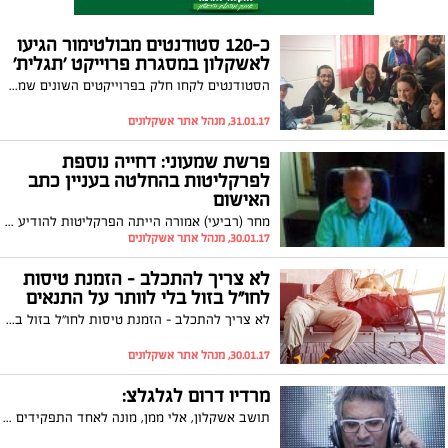
כ-120 סטודנטים מבולטימור הגיעו
לאשקלון במסגרת פרוייקט 'תגלית'
הסטודנטים לקחו חלק בפרוייקטים השונים שמפעילה שותפות אשקלון-בולטימור בעיר. טייסון, אחד הסטודנטים: "היה מדהים להכיר את האוכלוסייה באשקלון, הייתי שמח אם היה לנו יותר זמן להיות בעיר"
31.01.17, מנהל אתר אשקלונים
פרשת שמעוני: דחייה נוספת
לפרקליטות בהחלטה בעניין כתב
האישום
מחר (רביעי) אמורה הייתה הפרקליטות להודיע האם גיבשה את כתב האישום נגד ראש עיריית אשקלון, איתמר שמעוני, ואיך בכוונתה לפעול בהמשך תיק החקירה נגדו. אלא שרגע לפני שוב מבקשת הפרקליטות הארכה של שבוע. עורך דינו של שמעוני, ששי גז, נעתר לבקשה
30.01.17, מנהל אתר אשקלונים
לא צריך להתכלב - הזמנת טיסות
לחו"ל בזול בלי לוותר על התנאים
לא צריך להתכלב - הזמנת טיסות לחו"ל בזול בלי לוותר על התנאים
30.01.17, מנהל אתר אשקלונים
מרדיו דרום לגלגלצ:
תושב אשקלון, אלי ממן, מונה לאחד התפקידים הנחשקים בישראל: עורך מוזיקלי בתחנת הרדיו הנשמעת במדינה -גלגלצ.