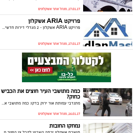
17.01.17, מנהל אתר אשקלונים
פרויקט ARIA אשקלון
פרויקט ARIA אשקלון – 2 מגדלי דירות חדשים בשכונת ברנע
17.01.17, מנהל אתר אשקלונים
כמה מתושבי העיר חוצים את הכביש
כחוק?
מתנדבי עמותת אור ירוק בדקו: כמה מתושבי אשקלון חוצים את הכביש שלא במעבר חציה או באור אדום? עמותת אור ירוק: "בכל מפגש בין הולך רגל לכלי הרכב, הולך הרגל יפסיד"
16.01.17, מנהל אתר אשקלונים
נמחקו החובות
תושבת אשקלון זכתה השבוע לקבל צו הפטר מחובות בסך של למעלה מ-880,000 ש"ח תמורת תשלום של כ-50,000 ש"ח בלבד. עורך דינה, טמיר כרמי: "חשוב שאנשים ידעו שהמחוקק הכיר בכך שלא ייתכן שאנשים שנקלעו לחובות בתום לב יחיו במשך שנים בצילם של הליכי גבייה, תוך מלחמת הישרדות יומיומית של קשיי פרנסה"