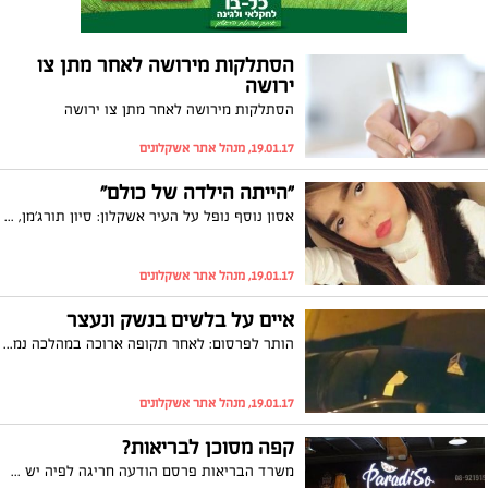
הסתלקות מירושה לאחר מתן צו
ירושה
הסתלקות מירושה לאחר מתן צו ירושה
19.01.17, מנהל אתר אשקלונים
"הייתה הילדה של כולם"
אסון נוסף נופל על העיר אשקלון: סיון תורג'מן, שעיר שלמה התפללה להחלמתה נפטרה הבוקר (חמישי) בבית החולים. בני משפחתה וכל אוהביה נותרו בכאב עמוק. מועד הלוויתה נקבע לשעה 14:30
19.01.17, מנהל אתר אשקלונים
איים על בלשים בנשק ונעצר
הותר לפרסום: לאחר תקופה ארוכה במהלכה נמלט תושב אשקלון, 36, מידי משטרת ישראל, אמש הצליחו בלשי המשטרה להביא למעצרו. הוא חשוד כי לפני חודש וחצי, לאחר שנשמעו יריות בברנע, איים על בלשים בנשקו. "ידה הארוכה של משטרת ישראל תגיע לכל אדם שיבחר לעסוק בפלילים. גם אלו שימלטו מידי החוק בתחילה, ימצאו עצמם מאחורי סורג ובריח במהרה", ציינו במשטרה
19.01.17, מנהל אתר אשקלונים
קפה מסוכן לבריאות?
משרד הבריאות פרסם הודעה חריגה לפיה יש סכנה בשתיית קפה בבתי קפה עקב הימצאות עופרת בחלק מהמכונות. האם הדבר השפיע על צרכני הקפה באשקלון? בעלי מסעדת הפרדיסו, צבי חדד: "לא חל שינוי בהתנהגות הצרכנים ואנשים הזמינו כרגיל קפה כמו בכל יום"