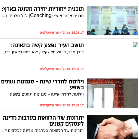
תוכנית ייחודיות יחידה מסוגה בארץ:
תכנית אימון אישי (Coaching) לכל תלמיד בבית ספר 'אור החיים המתחדש' באשקלון: במסגרת הייחודיות הבית ספרית 'מאמנים להצלחה' זוכה כל תלמיד לתכנית אימון אישי, המעניקה לו ארגז כלים למימוש עצמי, הצלחה והגשמת יעדים
18.01.17, מנהל אתר אשקלונים
תושב העיר נפצע קשה בתאונה:
לידן פדר, בן 20 מאשקלון, יצא ביום ראשון רכוב על אופנוע מבסיס חיל האוויר בו הוא משרת בתל נוף. רכב פגע בו ופצע אותו בצורה קשה. מאז הוא עבר ארבעה ניתוחים וכעת מורדם ומונשם. חברתו, הדר שטרית: "מתפללים שיצא מזה בע"ה"
17.01.17, מנהל אתר אשקלונים
וילונות לחדרי שינה - סגנונות וגוונים
בשפע
וילונות לחדרי שינה - סגנונות וגוונים בשפע
17.01.17, מנהל אתר אשקלונים
יתרונות של הלוואות בערבות מדינה
לעסקים קטנים
יתרונות של הלוואות בערבות מדינה לעסקים קטנים