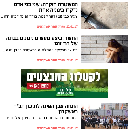
המשטרה חוקרת: שני בני אדם
נדקרו ביממה אחת
צעיר כבן 18 נדקר לפנות בוקר ופונה לבית החולים במצב בינוני. לילה קודם לכן פונה לבית החולים גבר כבן 33 גם כן עם פצעי דקריה בגופו. המשטרה איתרה שתי זירות אירוע שונות ופתחה בחקירה, טרם נעצרו חשודים
22.01.17, מנהל אתר אשקלונים
החשד: ביצע מעשים מגונים בבתה
של בת זוגו
בת 12 מאשקלון התלוננה במשטרה כי בן זוגה של אמה ביצע בה במשך מספר חודשים מעשים מגונים. האם ההמומה תמכה בבתה מיהרה לעזוב את האיש ואף הוציאה כנגדו צו הרחקה. את הנערה הצעירה מייצגת עורכת הדין לימור רוט-חזן
22.01.17, מנהל אתר אשקלונים
הונחה אבן הפינה לתיכון חב"ד
באשקלון
התפתחות משמחת במוסדות החינוך של חב"ד אשקלון: בימים הקרובים יחלו בעבודת פיתוח לבניית מבנה בית ספר מפואר ומרווח לתיכון "אור חיה"
19.01.17, מנהל אתר אשקלונים