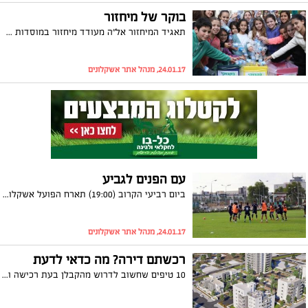
בוקר של מיחזור
תאגיד המיחזור אל"ה מעודד מיחזור במוסדות החינוך באמצעות פעילות שטח חוויתית, זו השנה השנייה ברציפות. השבוע התקיימה פעילות בבתי הספר באשקלון
24.01.17, מנהל אתר אשקלונים
עם הפנים לגביע
ביום רביעי הקרוב (19:00) תארח הפועל אשקלון את בני יהודה במסגרת שמינית גמר גביע המדינה. וגם: החלוץ הצרפתי, דוד מגנה, נחת בארץ ויצטרף לקבוצה
24.01.17, מנהל אתר אשקלונים
רכשתם דירה? מה כדאי לדעת
10 טיפים שחשוב לדרוש מהקבלן בעת רכישה וביצוע שינויים בדירה: מעיין גרינברג, אדריכלית פנים ואחראית שינויי דיירים בחברת הבנייה צרפתי שמעון הבונה בשכונת אגמים, מסבירה