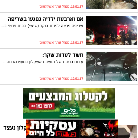
15.01.17, מנהל אתר אשקלונים
אם וארבעת ילדיה נפגעו בשריפה
שריפה פרצה לפנות בוקר (שישי) בבית פרטי בשכונת ברנע באשקלון. נזק רב נגרם לבית, אם וארבעת ילדיה פונו לקבלת טיפול לאחר שנפגעו משאיפת עשן
13.01.17, מנהל אתר אשקלונים
חשד לעדות שקר:
עדות כוזבת של תושבת אשקלון כמעט וגרמה להבאתו לדין של אזרח תמים. זאת לאחר שהצעירה כבת 24, גייסה חבר שיעיד עדות שקר לטובתה. חקירה מאומצת של המשטרה, הובילה לחשיפת המרמה
12.01.17, מנהל אתר אשקלונים
סמים במזוודה: תושב אשקלון נעצר
בנתב"ג