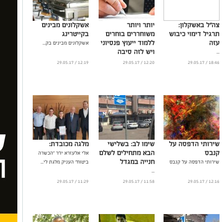
צה"ל באשקלון:
יותר ויותר
אשקלונים מבינים
תרגיל דימוי כיבוש
משוחררים בוחרים
בקייטרינג
עזה
ללמוד ייעוץ פנסיוני
אשקלונים מבינים בק...
ויש לזה סיבה
...
...
12:19 / 29.05.17
12:20 / 29.05.17
18:46 / 29.05.17
שירותי הדפסה על
שימו לב: בשלישי
מלגה מכובדת:
קנבס
הבא מתחילים לשלם
אלי אלעזרא יו"ר "הכשרה
חנייה במגדל
שירותי הדפסה על קנבס
ביטוח" העניק מלגת לי...
...
11:29 / 29.05.17
11:58 / 29.05.17
12:16 / 29.05.17