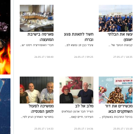
עשו את הבלתי
חשד לתאונת פגע
פארסה בישיבת
יאומן:
וברח:
המועצה:
קבוצת הנוער של ...
צעיר כבן 19 נמצא לפ...
חברי האופוזיציה זימנו יש...
08:40 / 26.05.17
09:25 / 26.05.17
18:35 / 27.05.17
מכשירים את דור
מלב אל לב
ממשיכה לפעול
השחקנים הבא:
למען הפנסיה:
הצייר חבר ארגון הגמלאים
בהיכל התרבות באשקלון ...
העירוני, חיים קאמ...
בחמישי האחרון הגיע לסי...
14:33 / 25.05.17
14:36 / 25.05.17
15:10 / 25.05.17