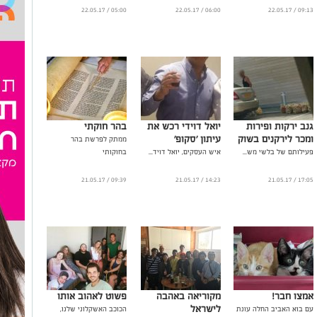
...
...
05:00 / 22.05.17
06:00 / 22.05.17
09:13 / 22.05.17
גנב ירקות ופירות
יואל דוידי רכש את
בהר חוקתי
ומכר לירקנים בשוק
עיתון 'סקופ'
ממתק לפרשת בהר
פעילותם של בלשי מש...
איש העסקים, יואל דויד...
בחוקותי
09:39 / 21.05.17
14:23 / 21.05.17
17:05 / 21.05.17
אמצו חבר!
מקוריאה באהבה
פשוט לאהוב אותו
לישראל
עם בוא האביב החלה עונת
הכוכב האשקלוני שלנו,