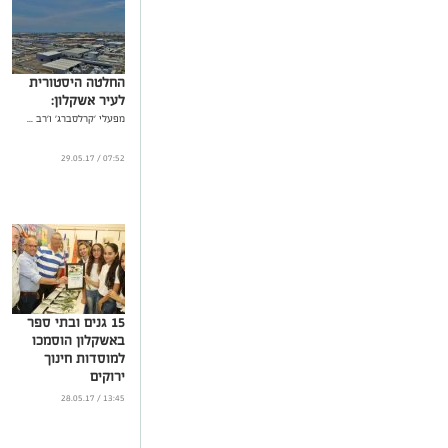
החלטה היסטורית
לעיר אשקלון:
מפעלי 'קרלסברג' ו'רב ...
07:52 / 29.05.17
15 גנים ובתי ספר
באשקלון הוסמכו
למוסדות חינוך
ירוקים
...
13:45 / 28.05.17