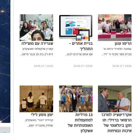
הרימו עוגן
בניית אתרים -
שגרירה עם מוצ'ילה
התהליך
שמונה תלמידי כיתה ט'
קארין אלקסלסי מאשקלון
מבית ספר מקיף ה' "דר...
אם אתם צריכים לבנו...
היא רק בת 25 וכבר מייצג...
13:45 / 24.05.17
03:00 / 25.05.17
14:06 / 25.05.17
אקרדיטציה למרכז
13 מדליות
יומן מסע לילי
הרפואי ברזילי: תו
למתעמלות
קהילת "הנני" באשקלון,
תקן בינלאומי של
האומנותיות של
שחלק מחבריה יוצא...
איכות ובטיחות
אשקלון