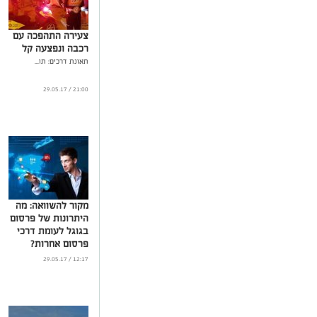
צעירה התהפכה עם
רכבה ונפצעה קל
תאונת דרכים: תו...
21:00 / 29.05.17
מקור להשוואה: מה
היתרונות של פרסום
בגוגל לעומת דרכי
פרסום אחרות?
...
12:17 / 29.05.17