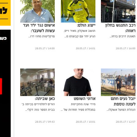
רכב התנגש בחלון
ייצוג הולם:
אישום נגד יו"ר ועד
ראווה:
עשות לשעבר:
תושב אשקלון, מאיר וייס,
תאונת דרכים ברחו...
הגיע יחד עם קבוצתו מ...
פרקליטות מחוז דרו...
14:00 / 28.05.17
14:01 / 28.05.17
16:00 / 28.05.17
יובל נעים חתם
אדוני השופט
כאן שביתה:
לעונה נוספת
מידי שנה מתקיימת
הורים לתלמידים בכיתה ב'
הנהלת הפועל אשקלו...
במכללת ספיר תחרות של ...
בבית הספר נווה דקלי...
09:43 / 28.05.17
10:01 / 28.05.17
12:57 / 28.05.17