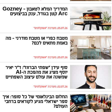
המדריך המלא לטאבון - Gozney
Arc קטן בגודל, ענק בביצועים
05.07.26, מערכת "אשקלונים"
מטבח כפרי או מטבח מודרני – מה
באמת מתאים לכם?
05.07.26, מערכת "אשקלונים"
סוף עידן "שפתי הברווז": ד"ר יאיר
יוסף מציג את מהפכת ה-AI
שמשנה את עולם עיצוב השפתיים
02.07.26, מערכת "אשקלונים"
החלום הבינלאומי של כל סופר: איך
ספר ישראלי מגיע לקוראים ברחבי
העולם?