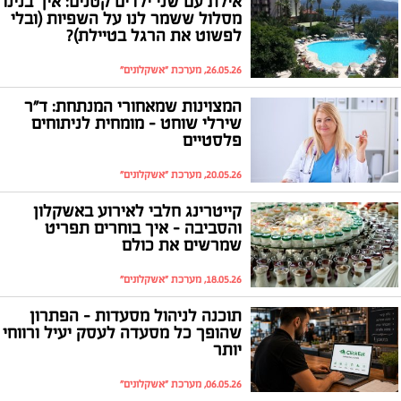
אילת עם שני ילדים קטנים: איך בנינו
מסלול ששמר לנו על השפיות (ובלי
לפשוט את הרגל בטיילת)?
26.05.26, מערכת "אשקלונים"
המצוינות שמאחורי המנתחת: ד"ר
שירלי שוחט - מומחית לניתוחים
פלסטיים
20.05.26, מערכת "אשקלונים"
קייטרינג חלבי לאירוע באשקלון
והסביבה - איך בוחרים תפריט
שמרשים את כולם
18.05.26, מערכת "אשקלונים"
תוכנה לניהול מסעדות – הפתרון
שהופך כל מסעדה לעסק יעיל ורווחי
יותר
06.05.26, מערכת "אשקלונים"