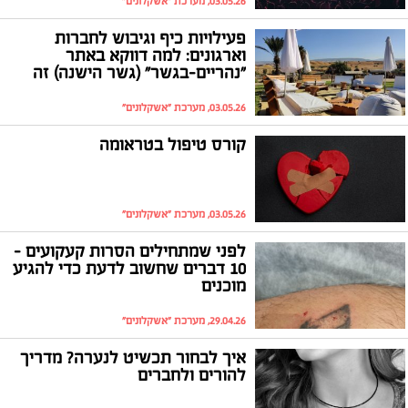
03.05.26, מערכת "אשקלונים"
פעילויות כיף וגיבוש לחברות
וארגונים: למה דווקא באתר
"נהריים-בגשר" (גשר הישנה) זה
עובד אחרת
03.05.26, מערכת "אשקלונים"
קורס טיפול בטראומה
03.05.26, מערכת "אשקלונים"
לפני שמתחילים הסרות קעקועים -
10 דברים שחשוב לדעת כדי להגיע
מוכנים
29.04.26, מערכת "אשקלונים"
איך לבחור תכשיט לנערה? מדריך
להורים ולחברים