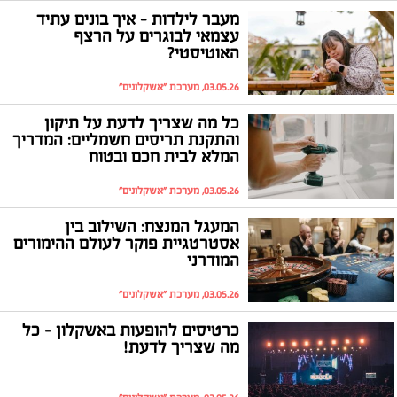
מעבר לילדות - איך בונים עתיד
עצמאי לבוגרים על הרצף
האוטיסטי?
03.05.26, מערכת "אשקלונים"
כל מה שצריך לדעת על תיקון
והתקנת תריסים חשמליים: המדריך
המלא לבית חכם ובטוח
03.05.26, מערכת "אשקלונים"
המעגל המנצח: השילוב בין
אסטרטגיית פוקר לעולם ההימורים
המודרני
03.05.26, מערכת "אשקלונים"
כרטיסים להופעות באשקלון - כל
מה שצריך לדעת!