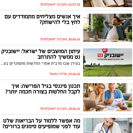
02.07.26, מערכת "אשקלונים"
איך אנשים מצליחים מתמודדים עם
לחץ בלי להישחק?
30.06.26, מערכת "אשקלונים"
עיתון המושבים של ישראל: יישובניק
נט ממשיך להתרחב
בעידן שבו מרבית אתרי החדשות מתמקדים בערים הגדולות ובאירועים בעלי עניין ארצי, ישנו קהל עצום של מאות אלפי תושבים החיים במושבים, בקיבוצים ובמועצות האזוריות, המבקש לקבל חדשות, מידע ותוכן הרלוונטיים לחיי היומיום שלו.
29.06.26, אלדה נתנאל
תכנון פיננסי בגיל הפרישה: איך
לקבל החלטות בצורה חכמה יותר?
28.06.26, מערכת "אשקלונים"
מה אפשר ללמוד על הבריאות שלנו
עוד לפני שמופיעים סימנים ברורים?