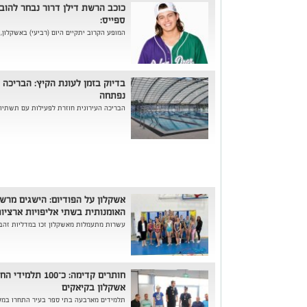
כוכב הרשת דילן דרור נבחר להוב
ספייס:
המופע הקרוב יתקיים היום (רביעי) באשקלון, בשעה 17:30, בסניף קאנטרי קל
בדיוק בזמן לעונת הקיץ: הבריכה
נפתחה
הבריכה העירונית חוזרת לפעילות עם תשתיות 
אשקלון על הפודיום: הישגים מר
האומנותית בשתי אליפויות ארציו
עשרות מתעמלות מאשקלון זכו במדליות זהב,
חותרים קדימה: כ־
אשקלון בקיאקים
תלמידים מארבעה בתי ספר בעיר התחרו במקצי 