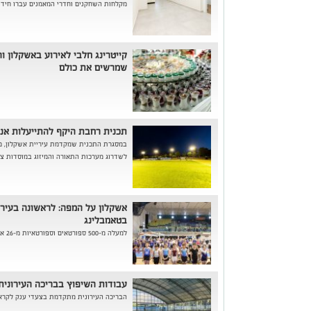
מקלחות השחקנים וחדרי המאמנים עברו חידוש
קייטרינג חלבי לאירוע באשקלון ו
שמרשים את כולם
תכנית רחבת היקף להתייעלות אנר
במסגרת התכנית שמקדמת עיריית אשקלון, מב
לשדרוג מערכות התאורה והמיזוג במוסדות ציבו
אשקלון על המפה: לראשונה בעיר 
בטאמבלינג
למעלה מ-500 ספורטאים וספורטאיות מ-26 אגודות מכל רחבי הארץ השתתפו באירוע ס...
עבודות השיפוץ בבריכה העירונית 
הבריכה העירונית מתקדמת בצעדי ענק לקרא