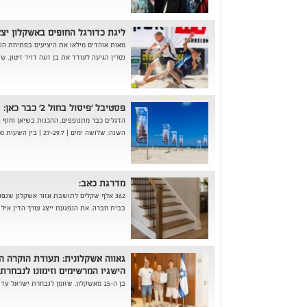
ליגת כדורגל החופים באשקלון יצ
נסרין הגיעה לעודד את בן זוגה דויד זיטון, שו
פסטיבל 'פיסול בחול 2' כבר כאן:
הדגלים כבר מתנופפים, ההכנות בשיאן וחוף ה
השנה; שלושה ימים | 27-29.7 | בין השעות 08:00-20:00 | הכניסה חופשית - מחכים לכם!
מדרגת כאב:
362 אלף שקלים לתושבת אזור אשקלון שנ
בבית חברה. את הנפגעת ייצג עורך הדין איל 
גאווה אשקלונית: תעודת הוקרה הו
הישגיו המרשימים וזימונו לנבחרת
בן ה-15 מאשקלון, שזומן לנבחרת ישראל עד גיל 16, זכה להוקרה על הישגיו המרשימים...