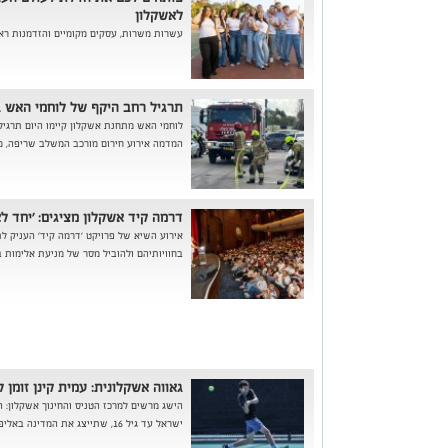
לאשקלון
עשרות משרות, עסקים מקומיים והזדמנות רא
תרגיל רחב היקף של לוחמי האש ב
לוחמי האש מתחנת אשקלון קיימו היום תרגי
המדמה אירוע חירום מורכב המשלב שריפה, מעו
דרמה קיד אשקלון מציגים: 'יחד ל
אירוע השיא של פרויקט 'דרמה קיד' העניק ל
בחוויותיהם ולהוביל מסר של מניעת אלימות 
גאווה אשקלונית: עמית קינן זומן לנבחר
הישג מרשים למרכז הטניס והחינוך אשקלון: ה
ישראל עד גיל 16, שתייצג את המדינה באליפות אירופה שתתקיים בחודש יולי הקרוב