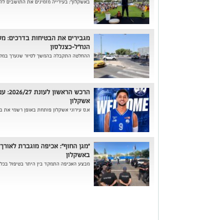
באשקלון"; בעירייה מזמינים את התושבים להמש
מגבירים את הבטיחות בדרכים: מע
הנח"ל-כצנלסון
ההחלטה התקבלה בהמשך לסיור שנערך במקום 
הרכש ה
אשקלון
א.ס עירוני אשקלון פותחת באופן רשמי את בניית הסגל לעונ
"מגן החוף": אכיפה מוגברת לאורך
באשקלון
מבצע האכיפה התמקד בין היתר בטיפול בכלים