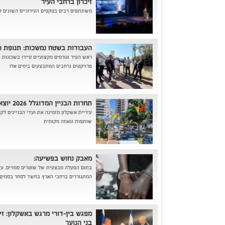
זיכרון ברחבי העיר
משתתפים רבים בטקסים העירוניים השונים לציו
העבודות בשטח נמשכות: תנופת ה
ראש העיר וגורמים מקצועיים סיירו בשכונות
פרויקטים נרחבים המתבצעים בימים אלו
תחרות הבניין המדוגלל 2026 יוצאת לדרך:
עיריית אשקלון מזמינה את ועדי הבניינים לקח
שותפות וגאווה מקומית
מאבק נחוש בפשיעה:
המתגוררים ברחבי הארץ בחשד לסחר בסמים
מפגש בין-דורי מרגש באשקלון: זי
בני הנוער