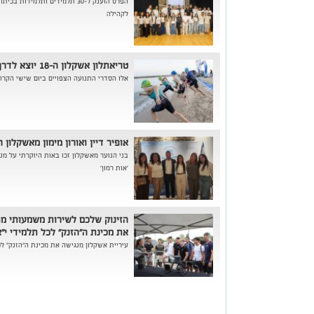
הפרס הוענק ל-30 תלמידים ותלמיד
לקהילה
טריאתלון אשקלון ה-18 יוצא לדרך:
אלו הסדרי התנועה הצפויים ביום שישי הקרו
אופיר דיין ואורון מימון מאשקלון 
בני הנוער מאשקלון זכו באות היוקרתי על מנ
'אות רמון'
הזינוק שלכם לשירות משמעותי מת
את מכינת ה"הזנק" לכל תלמידי י"א
עיריית אשקלון מנגישה את מכינת ה"הזנק" לכל