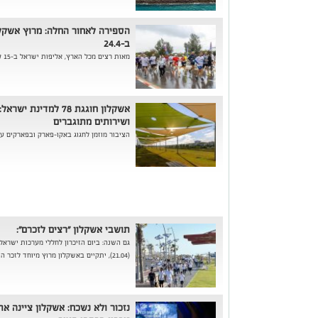
ב-24.4
מאות רצים מכל הארץ, אליפות ישראל ב-15 ק״מ וצעדת הגיבורים, אשקלון מתכוננת...
אשקלון חוגגת 78 למדי
ושירותים מתוגברים
הציבור מוזמן לחגוג באקו-פארק ובפארקים עיר
תושבי אשקלון "רצים לזכרם":
גם השנה: ביום הזיכרון לחללי מערכות ישראל
(21.04), יתקיים באשקלון מרוץ מיוחד לזכר הנופלים.
נזכור ולא נשכח: אשקלון ציינה את