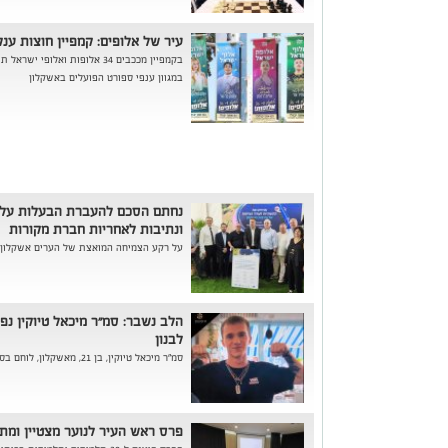
עיר של אלופים: קמפיין חוצות ענ
בקמפיין מככבים 34 אלופות ואלו
במגוון ענפי ספורט הפועלים באשקלון
נחתם הסכם להעברת הבעלות על מ
ונתיבות לאחריות חברת מקורות
על רקע הצמיחה המואצת של הערים אשקלון ו
הלב נשבר: סמ״ר מיכאל טיוקין נ
לבנון
סמ״ר מיכאל טיוקין, בן 21, מאשקלון, לוחם בסיירת גבעתי (846), נפל ביום שבת 30.05,...
פרס ראש העיר לנוער מצטיין ומתנדב