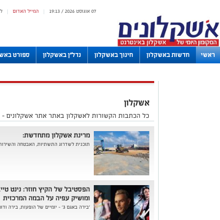
07 אוגוסט 2026 / 19:13
המייל האדום
ל
|
|
ראשי
חדשות באשקלון
חינוך באשקלון
נדל"ן באשקלון
ספורט באשק
לוחות
אשקלון
כל הכתבות הקשורות לאשקלון באתר אתר אשקלונים - 
מרינת אשקלון מתחדשת:
תוכנית לשדרוג התשתיות, האבטחה והשירות 
הפסטיבל של הקיץ חוזר: נינט טיי
ומושיק עפיה על הבמה המרכזית
‘בירה באגם 3’ - יומיים של הופעות, בירה ודוכני אוכל באקו-פארק אשקלון - 26-27 ...