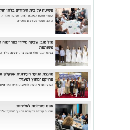
פשיטה על בית הימורים בלתי חוקי
שוטרי תחנת אשקלון ולוחמי חטיבת סה"ר אי
ועיכבו מספר מעורבים לחקירה
מזל טוב: שבעה מילדי כפר "נווה ה
משותפת
בטקס חגיגי ומלא אהבה ציינו שבעה מילדי כפר
מועצת הנוער העירונית אשקלון ז
פרויקט ״מחוץ למעגל״
הפרס הארצי הוענק למועצת הנוער העירונית
אפס סובלנות לאלימות:
תוכנית עבודה במערכת החינוך למניעת אלימו