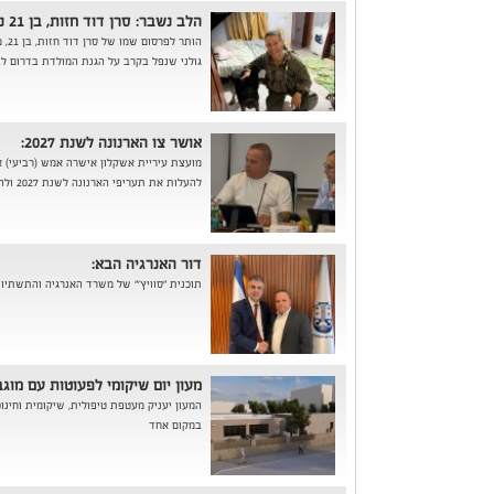
הלב נשבר: סרן דוד חזות, בן 21 נפל בקרב בדרום לבנון
גולני שנפל בקרב על הגנת המולדת בדרום לבנ
אושר צו הארנונה לשנת 2027:
מועצת עיריית אשקלון אישרה אמש (רביעי) 
להעלות את תעריפי הארנונה לשנת 2027 ולהגיש למשרד הפנים בקשה להפחית את ש...
דור האנרגיה הבא:
תוכנית "סוויץ'" של משרד האנרגיה והתשתיו
מעון יום שיקומי לפעוטות עם מוגבל
המעון יעניק מעטפת טיפולית, שיקומית וחינו
במקום אחד