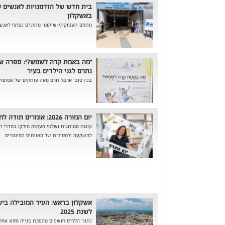
בית חדש של הזדמנויות לאנשים עם
באשקלון
מתחם תעסוקתי-שיקומי מתקדם נפתח לאנשים
"מה באמת קרה לשמש?": ספרה של 
נתרם לגני הילדים בעיר
בנה טובי ארבל תרם מאה עותקים של אסופת ש
יום המורה 2026: אומרים תודה לחוד החנית של מערכת החינוך
עוגות ממותגות ושלטי הערכה חולקו בחדרי ה
להשקעה ולמסירות של הצוותים החינוכיים
אשקלון בראש: העיר המובילה בי
לשנת 2025
נתוני הלמ"ס חושפים מהפכת בנייה מסוג אחר בעיר: עם למע