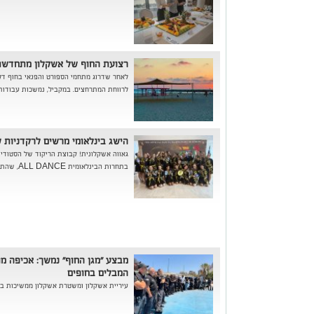
רצועת החוף של אשקלון מתחדשת
לאחר שדרוג מתחמי הספורט והפנאי בחוף דל
לרווחת המתרחצים. במקביל, נמשכות עבודות
הישג בינלאומי מרשים לרקדניות ש
גאווה אשקלונית! קבוצת הריקוד של הסטודי
בתחרות הבינלאומית ALL DANCE, שהתקיימה בסלוניקי, יוון.
מבצע "מגן החוף" נמשך: אכיפה מו
המבלים בחופים
עיריית אשקלון ומשטרת אשקלון ממשיכות במב