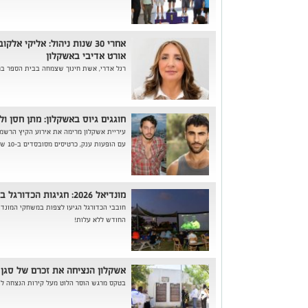
אחרי 30 שנות ניהול: אליקי 
אורט אדיבי באשקלון
רנל אדרי, אשת חינוך שצמחה בבית הספר במשך 23 שנים, נבחרה להחליפה ולהובי
חוגגים גיוס באשקלון: מתן חסן ול
עיריית אשקלון מרימה את אירוע הקיץ הרשמי
עם הופעות ענק, כרטיסים מסובסדים ב-10 שקלים בלבד, וכרטיס חינם לתלמידי כיתות י"ב
מונדיאל 2026: חגיגות הכדורגל באשקלון יצאו לדרך
חובבי הכדורגל הגיעו לצפות במשחקי המונדי
החודש ללא עלות!
אשקלון הנציחה את זכרם של סגן שי
בטקס מרגש הוסר הלוט מעל קירות הנצחה לז