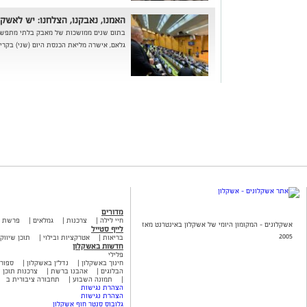
האמנו, נאבקנו, הצלחנו: יש לאשק
בתום שנים ממושכות של מאבק בלתי מתפשר 
גלאם, אישרה מליאת הכנסת היום (שני) בקרי
מדורים
חיי לילה
צרכנות
גמלאים
פרשת 
אשקלונים - המקומון היומי של אשקלון באינטרנט מאז
לייף סטייל
2005
בריאות
אטרקציות ובילוי
תוכן שיווקי
חדשות באשקלון
פלילי
חינוך באשקלון
נדל"ן באשקלון
ספור
הבלוגים
אהבנו ברשת
צרכנות תוכן ש
תמונה השבוע
תחבורה ציבורית ב
הצהרת נגישות
הצהרת נגישות
גלובוס סנטר חוף אשקלון