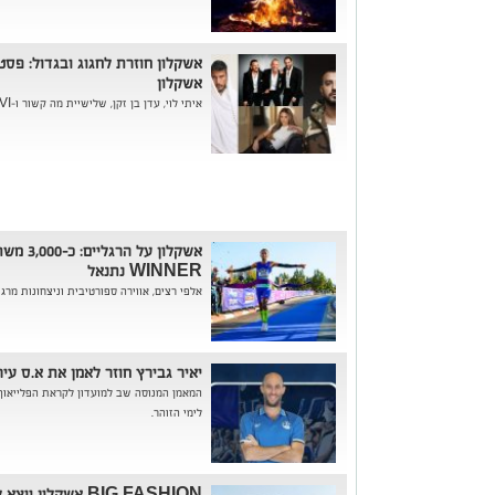
אשקלון
איתי לוי, עדן בן זקן, שלישיית מה קשור ו-DJ ZEHAVI בערב מטורף של הופעות חיות...
אשקלון על
WINNER נתנאל
אלפי רצים, אווירה ספורטיבית וניצחונות מרג
יאיר גבירץ חוזר לאמן את א.ס עיר
המאמן המנוסה שב למועדון לקראת הפלייאוף
לימי הזוהר.
BIG FASHION אשקלון יוצא לדרך: