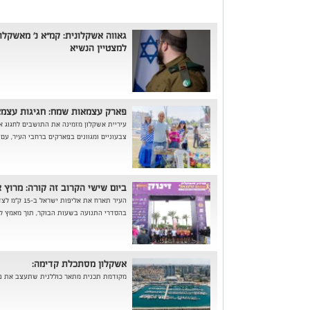
גאווה אשקלונית: קמ״א נ׳ מאשקלו
למצטיין הנשיא
פארק עצמאות שמח: חגיגות עצמ
עיריית אשקלון מזמינה את התושבים לחגוג א
צבעוניים ומגוונים בפארקים ברחבי העיר, עם ק
ביום שישי הקרוב זה קורה: מרוץ אשקלון NER
העיר תארח את 
בהסדרי התנועה בשעות הבוקר, תוך מאמץ ל
אשקלון מסתכלת קדימה:
מקודמת תכנית מתאר כוללנית שתעצב את פנ