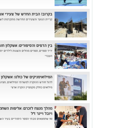
בקרוב! הבית החדש של צעירי אשק
קריית הנוער והצעירים החדשה מתקדמת לש
בין הדפים והסיפורים: אשקלון ח
יריד ספרים, ספרים מוזלים והצגות לילדים י
העברי
המילואימניקים של כולנו: אשקלו
לרגל חודש ההוקרה למשרתי המילואים, מציג
מילואים כחלק מקמפיין הוקרה ארצי
מהלך מנצח לזכרם: אליפות השחמ
ויובל ויינר ז"ל
90 שחמטאים מבתי הספר היסודיים בעיר השתתפו באליפות ובמקום הראשון זכה בית ...