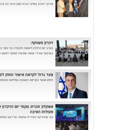
אירוע "זיכרון בסלון" בבית ווסק חיבר בין ע
זיכרון משותף:
בערב יום הזיכרון לשואה ולגבורה בני נוער 
בשיתוף שורדי שואה שסיפרו ממקור ראשון א
צעד גדול לקראת אישור החוק לסג
החוק אושר בקריאה ראשונה במליאת הכנסת
אשקלון זוכרת: טקסי יום הזיכרון 
פעולות האיבה
כפי שהודיעה העירייה אתמול, על רקע המלחמ