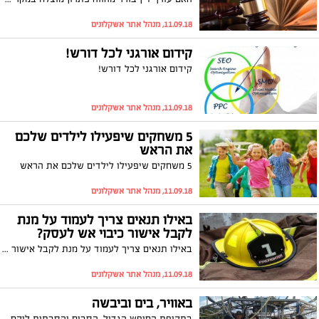
11.09.18, מנהל אתר אשקלונים
קידום אורגני לכל דורש!
קידום אורגני לכל דורש!
11.09.18, מנהל אתר אשקלונים
5 משחקים שיפעילו לילדים שלכם
את הראש
5 משחקים שיפעילו לילדים שלכם את הראש
11.09.18, מנהל אתר אשקלונים
באילו תנאים צריך לעמוד על מנת
לקבל אישור כיבוי אש לעסק?
באילו תנאים צריך לעמוד על מנת לקבל אישור כיבוי אש לעסק?
11.09.18, מנהל אתר אשקלונים
באוויר, בים וביבשה
בתקופת החופש הגדול, הסבים והסבתות לוקחים חלק נכבד בשמירה על הנכדים. בדיוק לשם כך, ארגנה יו"ר ארגון הגמלאים העירוני, שרה זכריה, פעילויות משותפות וימי כיף מיוחדים. השבוע יצאו הגמלאים יחד עם נכדיהם ליום כיף שכלל ריחוף בכדור פורח, שייט באונייה, ביקור במתחם 'שרונה' וארוחת בוקר. לא פחות מ-18 אוטובוסים עשו את המסלול בימים שונים, ומרוב שהתכנית הייתה כל כך מוצלחת לעתים הצטרפו אל הסבים והנכדים גם ההורים והפכו את היום ליום לטיול מהנה ל-3 דורות. יו"ר הארגון, שרה זכריה: "ההיענות לטיולים המשותפים עם הנכדים פשוט מדהימה, גם נהנו מימי כיף בבריכה העירונית ובאחלקרח בהיכל הספורט ועוד. אנו עושים הכל על מנת להעניק מענה לכל צורך של גמלאי העיר אשקלון. זאת הייתה חוויה נפלאה ונמשיך לחזק את הקשר הבין הדורי".