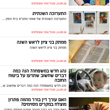
12.09.18, מנהל אתר אשקלונים
התערוכה השנתית:
התערוכה השנתית של אומני מתנ"ס בית ווסק הוצגה השבוע והשתתפו בה מאות אנשים. אומני הסדנאות לציור ולעבודות קרמיקה הציגו את עבודותיהם בבית העם. קהל רב הגיע לערב הפתיחה החגיגי, כאשר את הערב כיבדו בנוכחותם שרה זכריה חברת מועצת העיר ויו"ר ארגון הגמלאים, מיקי בנאי מפקחת לאומנות, נמרוד גלנטה מנהל אגף לתנו"ס ונכבדים נוספים. רמת העבודות הייתה גבוהה ושיקפה יכולות וכישרונות מצוינים, של משתתפי הסדנאות בבית ווסק בהדרכתם של האומן לציור אלי צרפתי ושל האומנית לעבודות בחימר ברכה שחר. שרה זכריה מסרה לאחר ערב הפתיחה: "אומנות היא חלק בלתי נפרד מחייהם של הגמלאים באשקלון. היצירות שהוצגו היו מרהיבות ואני גאה מאוד על כך שחבריי הגמלאים לוקחים חלק. אני מודה לכל העוסקים במלאכה על מתן הדגש ליצירה ועידוד האומנות בכל התחומים".
11.09.18, מנהל אתר אשקלונים
ממתק בני ציון לראש השנה
ממתק בני ציון לראש השנה
11.09.18, מנהל אתר אשקלונים
נהג חדש במשפחה? הנה כמה
דברים שחשוב שתדעו על ביטוח
החובה
נהג חדש במשפחה? הנה כמה דברים שחשוב שתדעו על ביטוח החובה
11.09.18, מנהל אתר אשקלונים
האם עורך דין בורר מהווה פתרון
מוצלח במקרים מסוימים?
האם עורך דין בורר מהווה פתרון מוצלח במקרים מסוימים?