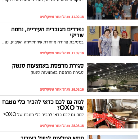
11.09.18, מנהל אתר אשקלונים
נפרדים מגזברית העירייה, נחמה
שריקי
במסיבת פרידה מיוחדת שהתקיימה השבוע, נפרדו עובדי העירייה מהגזברית, נחמה שריקי שהחליטה כי הגיעה העת לפרוש. יו"ר ארגון הגמלאים, שרה זכריה, סיפרה על תחילת דרכן המשותפת ואמרה: "צמחנו יחד באגף החינוך, באותו החדר ובכור ההיתוך של משה ינאי ז"ל"
11.09.18, מנהל אתר אשקלונים
סגירת מרפסת באמצעות סנטק
סגירת מרפסת באמצעות סנטק
28.08.18, מנהל אתר אשקלונים
למה גם לכם כדאי להכיר כלי מטבח
של OXO?
למה גם לכם כדאי להכיר כלי מטבח של OXO?
28.08.18, מנהל אתר אשקלונים
חמש המלצות לטיול בציריך