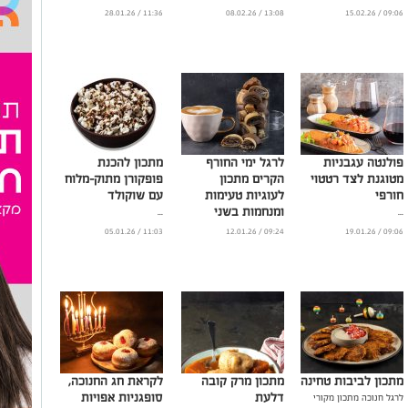
11:36 / 28.01.26
13:08 / 08.02.26
09:06 / 15.02.26
פולנטה עגבניות
לרגל ימי החורף
מתכון להכנת
מטוגנת לצד רטטוי
הקרים מתכון
פופקורן מתוק-מלוח
חורפי
לעוגיות טעימות
עם שוקולד
ומנחמות בשני
...
...
צבעים: מגולגלות
11:03 / 05.01.26
09:24 / 12.01.26
09:06 / 19.01.26
שחור-לבן
...
מתכון לביבות טחינה
מתכון מרק קובה
לקראת חג החנוכה,
דלעת
סופגניות אפויות
לרגל חנוכה מתכון מקורי