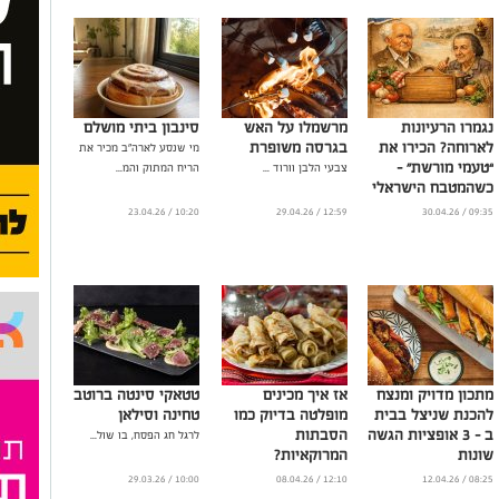
נגמרו הרעיונות
מרשמלו על האש
סינבון ביתי מושלם
לארוחה? הכירו את
בגרסה משופרת
מי שנסע לארה״ב מכיר את
“טעמי מורשת” –
צבעי הלבן וורוד ...
הריח המתוק והמ...
כשהמטבח הישראלי
פוגש היסטוריה
10:20 / 23.04.26
12:59 / 29.04.26
09:35 / 30.04.26
...
מתכון מדויק ומנצח
אז איך מכינים
טטאקי סינטה ברוטב
להכנת שניצל בבית
מופלטה בדיוק כמו
טחינה וסילאן
ב – 3 אופציות הגשה
הסבתות
לרגל חג הפסח, בו שול...
שונות
המרוקאיות?
...
...
10:00 / 29.03.26
12:10 / 08.04.26
08:25 / 12.04.26