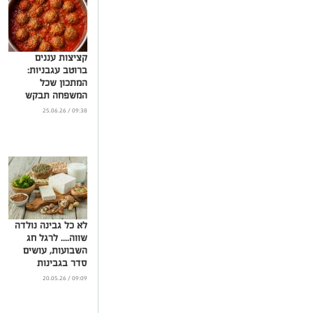
קציצות עננים
ברוטב עגבניות:
המתכון שכל
המשפחה תבקש
שוב ושוב
09:38 / 25.06.26
...
לא כל גבינה נולדה
שווה.... לרגל חג
השבועות, עושים
סדר בגבינות
...
09:09 / 20.05.26