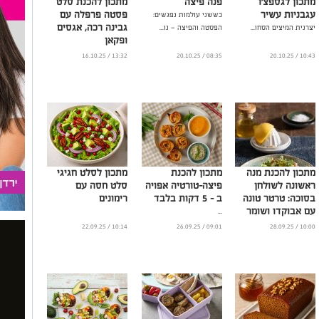
מתכון לגספצ'ו
פנה פיצה
מתכון להכנת סלט
עגבניות עשיר
פסטה פרפלה עם
כששני עולמות נפגשים:
גבינה רכה, אגסים
יצרנית המיצים הסחו...
הפסטה והפיצה — נו...
ופקאן
...
13:32 / 16.10.25
08:35 / 20.10.25
10:43 / 20.10.25
מתכון להכנת מנה
מתכון להכנת
מתכון לסלט חגיגי
ראשונה לשולחן
פיצה-טורטיה אפויה
סלט חסה עם
בסוכה: טרטר טונה
ב – 5 דקות בלבד
רימונים
עם אבוקדו ושומר
...
...
10:14 / 22.09.25
09:01 / 26.09.25
10:00 / 28.09.25