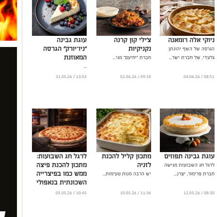
ניוקי אלה רומאנה
צ'ילי קון קרנה
עוגת גבינה
נקניקיות
"ניו־יורק" הגרסה
הגרסה של השף יהונתן
המאוזנת
גלעדי, של חברת ישר...
חברת "יחיעם" מגי...
...
13:03 / 31.05.26
09:10 / 02.06.26
08:51 / 04.06.26
עוגת גבינה תפוזים
מתכון קליל להכנת
לרגל חג השבועות:
לזניה
מתכון להכנת פיצה
לרגל חג השבועות מגישה
ממש כמו בפיצרייה
חברת פרימור, יצרנ...
יש הרבה מנות טעימות...
השכונתית בנאפולי
שבאיטליה
10:45 / 05.05.26
11:36 / 10.05.26
08:30 / 12.05.26
...