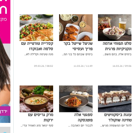
סלט תפוחי אדמה
שניצל שייטל בקר
קסדייה טורטייה עם
ונקניקיות פרגית
פריך ועסיסי
סלסה ואבוקדו
בימים אלה, בהם משפ...
בימים שבהם כל בני המ...
מנה טעימה וקלילה לא...
08:02 / 09.03.26
11:49 / 11.03.26
09:06 / 16.03.26
עוגת ביסקוויטים
ספגטי אלה
מרק גריסים עם
טחינה שוקולד
פוטנסקה
ירקות
לרגל יום המשפחה מגיש...
לכבוד יום האהבה ...
סוף ינואר מזג האוויר עדי...