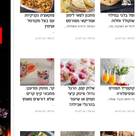
ופל בלגי במילוי
מתכון לפאי לימון
פוקאצ'ת נקניקיות
שוקולד וחלוה
אמריקאי מפורסם
עם בצל מקורמל
וטימין
לרגל חג האהבה, מגי...
הגרסה ביתית מוצלחת ...
...
08:52 / 21.07.26
09:33 / 23.07.26
09:09 / 26.07.26
קוקטייל תפוזים
שלוק קטן, הרגל
קר, מתוק ומרענן:
ופסיפלורה
גדול: פינוק קיצי
מתכוני קיץ קרים
תמים או שיעור
שלא דורשים מאמץ
גל החום הכבד שמלו...
בהרגלי אכילה?
...
...
09:53 / 30.06.26
08:36 / 01.07.26
09:10 / 06.07.26